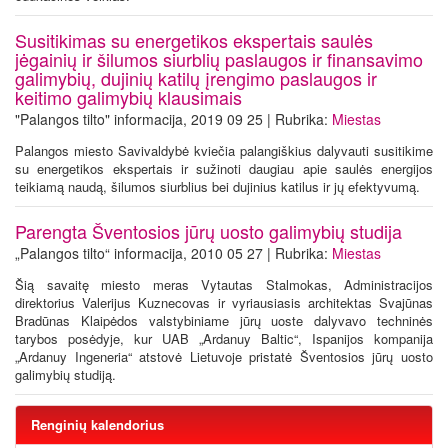
Susitikimas su energetikos ekspertais saulės
jėgainių ir šilumos siurblių paslaugos ir finansavimo
galimybių, dujinių katilų įrengimo paslaugos ir
keitimo galimybių klausimais
"Palangos tilto" informacija, 2019 09 25 | Rubrika:
Miestas
Palangos miesto Savivaldybė kviečia palangiškius dalyvauti susitikime
su energetikos ekspertais ir sužinoti daugiau apie saulės energijos
teikiamą naudą, šilumos siurblius bei dujinius katilus ir jų efektyvumą.
Parengta Šventosios jūrų uosto galimybių studija
„Palangos tilto“ informacija, 2010 05 27 | Rubrika:
Miestas
Šią savaitę miesto meras Vytautas Stalmokas, Administracijos
direktorius Valerijus Kuznecovas ir vyriausiasis architektas Svajūnas
Bradūnas Klaipėdos valstybiniame jūrų uoste dalyvavo techninės
tarybos posėdyje, kur UAB „Ardanuy Baltic“, Ispanijos kompanija
„Ardanuy Ingeneria“ atstovė Lietuvoje pristatė Šventosios jūrų uosto
galimybių studiją.
Renginių kalendorius