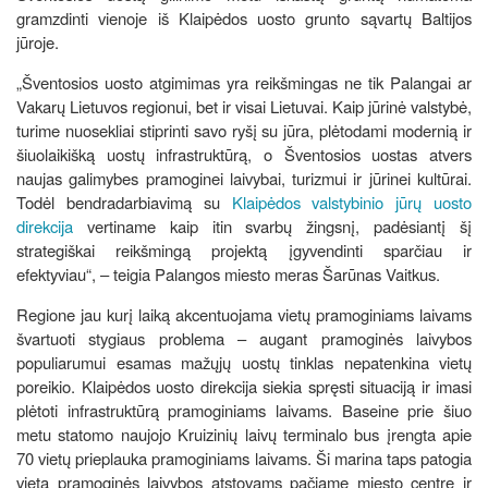
gramzdinti vienoje iš Klaipėdos uosto grunto sąvartų Baltijos
jūroje.
„Šventosios uosto atgimimas yra reikšmingas ne tik Palangai ar
Vakarų Lietuvos regionui, bet ir visai Lietuvai. Kaip jūrinė valstybė,
turime nuosekliai stiprinti savo ryšį su jūra, plėtodami modernią ir
šiuolaikišką uostų infrastruktūrą, o Šventosios uostas atvers
naujas galimybes pramoginei laivybai, turizmui ir jūrinei kultūrai.
Todėl bendradarbiavimą su
Klaipėdos valstybinio jūrų uosto
direkcija
vertiname kaip itin svarbų žingsnį, padėsiantį šį
strategiškai reikšmingą projektą įgyvendinti sparčiau ir
efektyviau“, – teigia Palangos miesto meras Šarūnas Vaitkus.
Regione jau kurį laiką akcentuojama vietų pramoginiams laivams
švartuoti stygiaus problema – augant pramoginės laivybos
populiarumui esamas mažųjų uostų tinklas nepatenkina vietų
poreikio. Klaipėdos uosto direkcija siekia spręsti situaciją ir imasi
plėtoti infrastruktūrą pramoginiams laivams. Baseine prie šiuo
metu statomo naujojo Kruizinių laivų terminalo bus įrengta apie
70 vietų prieplauka pramoginiams laivams. Ši marina taps patogia
vieta pramoginės laivybos atstovams pačiame miesto centre ir