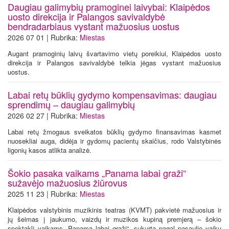
Daugiau galimybių pramoginei laivybai: Klaipėdos
uosto direkcija ir Palangos savivaldybė
bendradarbiaus vystant mažuosius uostus
2026 07 01 | Rubrika:
Miestas
Augant pramoginių laivų švartavimo vietų poreikiui, Klaipėdos uosto
direkcija ir Palangos savivaldybė telkia jėgas vystant mažuosius
uostus.
Labai retų būklių gydymo kompensavimas: daugiau
sprendimų – daugiau galimybių
2026 02 27 | Rubrika:
Miestas
Labai retų žmogaus sveikatos būklių gydymo finansavimas kasmet
nuosekliai auga, didėja ir gydomų pacientų skaičius, rodo Valstybinės
ligonių kasos atlikta analizė.
Šokio pasaka vaikams „Panama labai graži“
sužavėjo mažuosius žiūrovus
2025 11 23 | Rubrika:
Miestas
Klaipėdos valstybinis muzikinis teatras (KVMT) pakvietė mažuosius ir
jų šeimas į jaukumo, vaizdų ir muzikos kupiną premjerą – šokio
spektaklį vaikams „Panama labai graži“, sukurtą pagal pasaulio vaikų