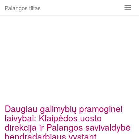
Palangos tiltas
Toggl
naviga
Daugiau galimybių pramoginei
laivybai: Klaipėdos uosto
direkcija ir Palangos savivaldybė
bendradarbiaus vystant