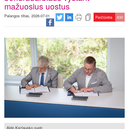
mažuosius uostus
Palangos tiltas, 2026-07-01
Peržiūrėta
630
Aldo Kazlausko nuotr.