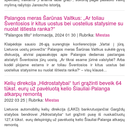
mylimą rašytojo Janoscho istoriją.
Palangos meras Šarūnas Vaitkus: „Ar toliau
Šventosios ir kitus uostus bei uostelius statysime su
nuolat ištiesta ranka?“
"Palangos tilto" informacija, 2024 01 30 | Rubrika:
Miestas
Klaipėdoje sausio 26-ąją surengtoje konferencijoje „Vartai į jūrą.
Lietuvos uostų proveržis“ Palangos meras Šarūnas Vaitkus sukėlė gyvą
diskusiją, atvirai papasakojęs apie Palangos dedamas pastangas
atstatyti Šventosios jūrų uostą. „Ar tikrai esame jūrinė valstybė? Arba
kodėl plojame estams ir ar toliau Šventosios ir kitus uostus bei
uostelius statysime su nuolat ištiesta ranka?“ – visų klausė...
Kelių direkcija „Hidrostatybai“ turi grąžinti beveik 64
tūkst. eurų už pavėluotą kelio Šiauliai-Palanga
atkarpų remontą
2022 03 25 | Rubrika:
Miestas
Lietuvos automobilių kelių direkcija (LAKD) bankrutuojančiai Gargždų
statybos bendrovei „Hidrostatyba“ turi grąžinti pusę iš nuskaičiuotų
127,4 tūkst. eurų delspinigių už pavėluotą kelio Šiauliai-Palanga atkarpų
remontą.