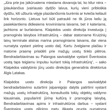
„Jūra prie jos įsikūrusiems miestams dovanoja tai, ko kitur nėra –
įplaukiančius įvairiausio dydžio laivus, kurių vieni pribloškia
dydžiu, kiti užburia vėjyje plazdančiomis burėmis ar kviečia keliauti
link horizonto. Lietuva turi būti patraukli ne tik jūros keliu ją
pasiekiantiems didiesiems krovininiams laivams, bet ir kateriams,
jachtoms ar burlaiviams. Klaipėdos uosto direkcija investuoja į
pramoginės laivybos infrastruktūrą – dabar statomame Kruizinių
laivų terminale atsiras marina pramoginiams laivams, dar viena
numatyta vystant pietinę uosto dalį. Kartu žvelgiame plačiau ir
matome prasmę prisidėti prie mažųjų uostų tinklo plėtros.
Bendradarbiavimas su Palangos savivaldybe vystant Šventosios
uostą taps teigiamu impulsu kuriant tokią infrastruktūrą“, – sako
Klaipėdos valstybinio jūrų uosto direkcijos generalinis direktorius
Algis Latakas.
Klaipėdos uosto direkcija ir Palangos savivaldybė
bendradarbiavimo sutartimi įsipareigojo dalytis patirtimi vystant
mažųjų uostų infrastruktūrą, konsultuotis tokių objektų valdymo
klausimais, populiarinti jūrinę kultūrą ir pramoginę laivybą.
Bendradarbiavimas apims ir infrastruktūros darbus – vystant
Šventosios uostą gilinimo metu iškastą gruntą numatoma