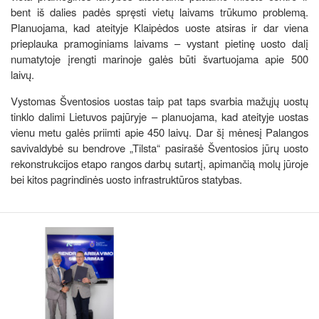
bent iš dalies padės spręsti vietų laivams trūkumo problemą.
Planuojama, kad ateityje Klaipėdos uoste atsiras ir dar viena
prieplauka pramoginiams laivams – vystant pietinę uosto dalį
numatytoje įrengti marinoje galės būti švartuojama apie 500
laivų.
Vystomas Šventosios uostas taip pat taps svarbia mažųjų uostų
tinklo dalimi Lietuvos pajūryje – planuojama, kad ateityje uostas
vienu metu galės priimti apie 450 laivų. Dar šį mėnesį Palangos
savivaldybė su bendrove „Tilsta“ pasirašė Šventosios jūrų uosto
rekonstrukcijos etapo rangos darbų sutartį, apimančią molų jūroje
bei kitos pagrindinės uosto infrastruktūros statybas.