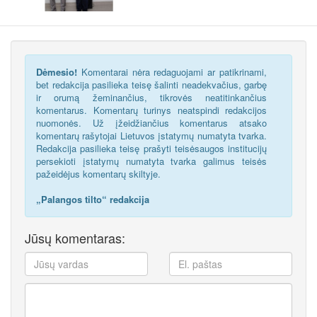
Dėmesio!
Komentarai nėra redaguojami ar patikrinami,
bet redakcija pasilieka teisę šalinti neadekvačius, garbę
ir orumą žeminančius, tikrovės neatitinkančius
komentarus. Komentarų turinys neatspindi redakcijos
nuomonės. Už įžeidžiančius komentarus atsako
komentarų rašytojai Lietuvos įstatymų numatyta tvarka.
Redakcija pasilieka teisę prašyti teisėsaugos institucijų
persekioti įstatymų numatyta tvarka galimus teisės
pažeidėjus komentarų skiltyje.
„Palangos tilto“ redakcija
Jūsų komentaras: