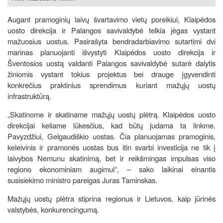
Augant pramoginių laivų švartavimo vietų poreikiui, Klaipėdos
uosto direkcija ir Palangos savivaldybė telkia jėgas vystant
mažuosius uostus. Pasirašyta bendradarbiavimo sutartimi dvi
marinas planuojanti išvystyti Klaipėdos uosto direkcija ir
Šventosios uostą valdanti Palangos savivaldybė sutarė dalytis
žiniomis vystant tokius projektus bei drauge įgyvendinti
konkrečius praktinius sprendimus kuriant mažųjų uostų
infrastruktūrą.
„Skatinome ir skatiname mažųjų uostų plėtrą. Klaipėdos uosto
direkcijai keliame lūkesčius, kad būtų judama ta linkme.
Pavyzdžiui, Gelgaudiškio uostas. Čia planuojamas pramoginis,
keleivinis ir pramonės uostas bus itin svarbi investicija ne tik į
laivybos Nemunu skatinimą, bet ir reikšmingas impulsas viso
regiono ekonominiam augimui“, – sako laikinai einantis
susisiekimo ministro pareigas Juras Taminskas.
Mažųjų uostų plėtra stiprina regionus ir Lietuvos, kaip jūrinės
valstybės, konkurencingumą.