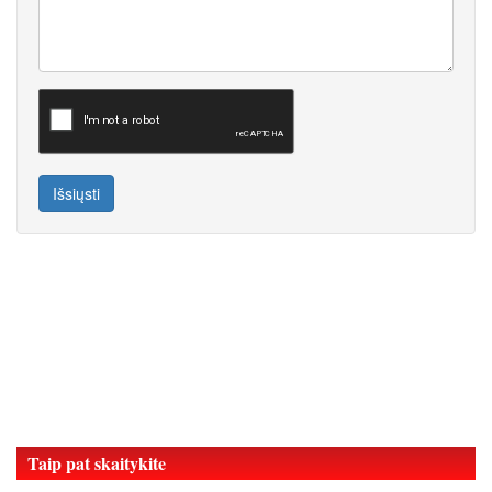
Išsiųsti
Taip pat skaitykite