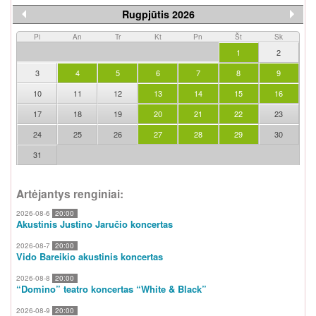
Rugpjūtis 2026
Pi
An
Tr
Kt
Pn
Št
Sk
1
2
3
4
5
6
7
8
9
10
11
12
13
14
15
16
17
18
19
20
21
22
23
24
25
26
27
28
29
30
31
Artėjantys renginiai:
2026-08-6
20:00
Akustinis Justino Jaručio koncertas
2026-08-7
20:00
Vido Bareikio akustinis koncertas
2026-08-8
20:00
“Domino” teatro koncertas “White & Black”
2026-08-9
20:00