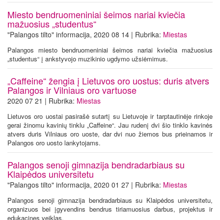
Miesto bendruomeniniai šeimos nariai kviečia
mažuosius „studentus“
"Palangos tilto" informacija, 2020 08 14 | Rubrika:
Miestas
Palangos miesto bendruomeniniai šeimos nariai kviečia mažuosius
„studentus“ į ankstyvojo muzikinio ugdymo užsiėmimus.
„Caffeine“ žengia į Lietuvos oro uostus: duris atvers
Palangos ir Vilniaus oro vartuose
2020 07 21 | Rubrika:
Miestas
Lietuvos oro uostai pasirašė sutartį su Lietuvoje ir tarptautinėje rinkoje
gerai žinomu kavinių tinklu „Caffeine“. Jau rudenį dvi šio tinklo kavinės
atvers duris Vilniaus oro uoste, dar dvi nuo žiemos bus prieinamos ir
Palangos oro uosto lankytojams.
Palangos senoji gimnazija bendradarbiaus su
Klaipėdos universitetu
"Palangos tilto" informacija, 2020 01 27 | Rubrika:
Miestas
Palangos senoji gimnazija bendradarbiaus su Klaipėdos universitetu,
organizuos bei įgyvendins bendrus tiriamuosius darbus, projektus ir
edukacines veiklas.