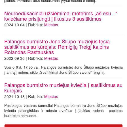
planus. Pirmasis toks susitikimas įvyko sausio 8 dieną.
Neuroedukaciniai užsiėmimai moterims „aš esu...“
kviečiame prisijungti į likusius 3 susitikimus
2024 10 04 | Rubrika:
Miestas
Palangos burmistro Jono Šliūpo muziejus tęsia
susitikimus su kūrėjais: Remigijų Treigį kalbins
Rolandas Rastauskas
2022 09 30 | Rubrika:
Miestas
Spalio 6 d. 17.30 val. Palangos burmistro Jono Šliūpo muziejus kviečia
į antrąjį rudens ciklo „Susitikimai Jono Šliūpo salone“ renginį.
Palangos burmistro muziejus kviečia į susitikimus su
kūrėjais
2021 10 18 | Rubrika:
Miestas
Pasibaigus vasaros šurmuliui Palangos burmistro Jono Šliūpo muziejus
kviečia palangiškius ir miesto svečius į jaukias rudens popietes
burmistro namuose.