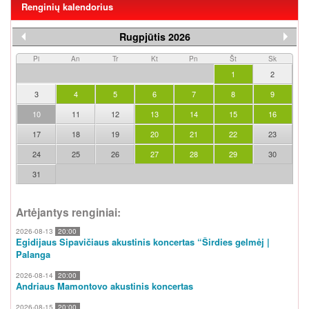
Renginių kalendorius
Rugpjūtis 2026
Pi
An
Tr
Kt
Pn
Št
Sk
1
2
3
4
5
6
7
8
9
10
11
12
13
14
15
16
17
18
19
20
21
22
23
24
25
26
27
28
29
30
31
Artėjantys renginiai:
2026-08-13
20:00
Egidijaus Sipavičiaus akustinis koncertas “Širdies gelmėj |
Palanga
2026-08-14
20:00
Andriaus Mamontovo akustinis koncertas
2026-08-15
20:00