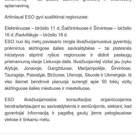
aptarnavimą.
Artimiausi ESO gyvi susitikimai regionuose:
Elektrėnuose – birželio 11 d.;Šalčininkuose ir Širvintose – birželio
16 d.;Radviliškyje – birželio 18 d.
ESO nuo šių metų pavasario rengia išvažiuojamuosius gyventojų
priėmimus skirtingose šalies savivaldybėse – tai platesnės
iniciatyvos stiprinti ryšius regionuose ir didinti paslaugų
prieinamumą visoje Lietuvoje dalis. Išvažiuojamieji vizitai jau įvyko
Alytuje, Jonavoje, Gargžduose, Marijampolėje, Širvintose,
Tauragėje, Pasvalyje, Biržuose, Utenoje, Skuode ir Ukmergėje. Iš
viso šiemet bendrovė planuoja surengti apie 50 tokių vizitų
skirtinguose šalies miestuose ir miesteliuose.
ESO išvažiuojamosios konsultacijos organizuojamos
bendradarbiaujant su savivaldybėmis ir seniūnijomis, siekiant, kad
gyventojai informaciją ir pagalbą gautų jiems patogiausiose
vietose ir tinkamu metu.