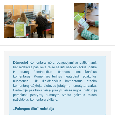
Dėmesio!
Komentarai nėra redaguojami ar patikrinami,
bet redakcija pasilieka teisę šalinti neadekvačius, garbę
ir orumą žeminančius, tikrovės neatitinkančius
komentarus. Komentarų turinys neatspindi redakcijos
nuomonės. Už įžeidžiančius komentarus atsako
komentarų rašytojai Lietuvos įstatymų numatyta tvarka.
Redakcija pasilieka teisę prašyti teisėsaugos institucijų
persekioti įstatymų numatyta tvarka galimus teisės
pažeidėjus komentarų skiltyje.
„Palangos tilto“ redakcija