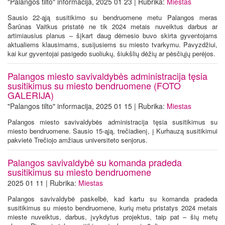
"Palangos tilto" informacija, 2025 01 23 | Rubrika:
Miestas
Sausio 22-ąją susitikimo su bendruomene metu Palangos meras
Šarūnas Vaitkus pristatė ne tik 2024 metais nuveiktus darbus ar
artimiausius planus – šįkart daug dėmesio buvo skirta gyventojams
aktualiems klausimams, susijusiems su miesto tvarkymu. Pavyzdžiui,
kai kur gyventojai pasigedo suoliukų, šiukšlių dėžių ar pėsčiųjų perėjos.
Palangos miesto savivaldybės administracija tęsia
susitikimus su miesto bendruomene (FOTO
GALERIJA)
"Palangos tilto" informacija, 2025 01 15 | Rubrika:
Miestas
Palangos miesto savivaldybės administracija tęsia susitikimus su
miesto bendruomene. Sausio 15-ąją, trečiadienį, į Kurhauzą susitikimui
pakvietė Trečiojo amžiaus universiteto senjorus.
Palangos savivaldybė su komanda pradeda
susitikimus su miesto bendruomene
2025 01 11 | Rubrika:
Miestas
Palangos savivaldybė paskelbė, kad kartu su komanda pradeda
susitikimus su miesto bendruomene, kurių metu pristatys 2024 metais
mieste nuveiktus, darbus, įvykdytus projektus, taip pat – šių metų