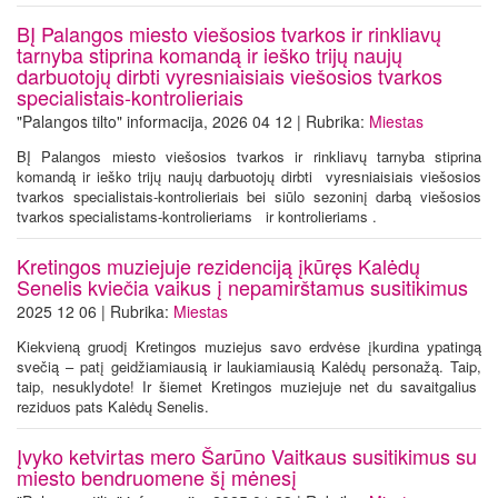
BĮ Palangos miesto viešosios tvarkos ir rinkliavų
tarnyba stiprina komandą ir ieško trijų naujų
darbuotojų dirbti vyresniaisiais viešosios tvarkos
specialistais-kontrolieriais
"Palangos tilto" informacija, 2026 04 12 | Rubrika:
Miestas
BĮ Palangos miesto viešosios tvarkos ir rinkliavų tarnyba stiprina
komandą ir ieško trijų naujų darbuotojų dirbti vyresniaisiais viešosios
tvarkos specialistais-kontrolieriais bei siūlo sezoninį darbą viešosios
tvarkos specialistams-kontrolieriams ir kontrolieriams .
Kretingos muziejuje rezidenciją įkūręs Kalėdų
Senelis kviečia vaikus į nepamirštamus susitikimus
2025 12 06 | Rubrika:
Miestas
Kiekvieną gruodį Kretingos muziejus savo erdvėse įkurdina ypatingą
svečią – patį geidžiamiausią ir laukiamiausią Kalėdų personažą. Taip,
taip, nesuklydote! Ir šiemet Kretingos muziejuje net du savaitgalius
reziduos pats Kalėdų Senelis.
Įvyko ketvirtas mero Šarūno Vaitkaus susitikimus su
miesto bendruomene šį mėnesį