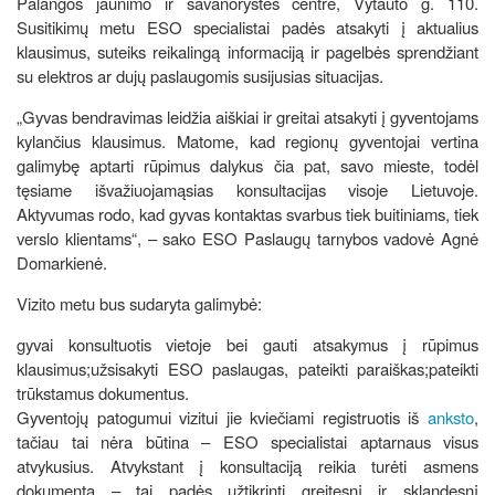
Palangos jaunimo ir savanorystės centre, Vytauto g. 110.
Susitikimų metu ESO specialistai padės atsakyti į aktualius
klausimus, suteiks reikalingą informaciją ir pagelbės sprendžiant
su elektros ar dujų paslaugomis susijusias situacijas.
„Gyvas bendravimas leidžia aiškiai ir greitai atsakyti į gyventojams
kylančius klausimus. Matome, kad regionų gyventojai vertina
galimybę aptarti rūpimus dalykus čia pat, savo mieste, todėl
tęsiame išvažiuojamąsias konsultacijas visoje Lietuvoje.
Aktyvumas rodo, kad gyvas kontaktas svarbus tiek buitiniams, tiek
verslo klientams“, – sako ESO Paslaugų tarnybos vadovė Agnė
Domarkienė.
Vizito metu bus sudaryta galimybė:
gyvai konsultuotis vietoje bei gauti atsakymus į rūpimus
klausimus;užsisakyti ESO paslaugas, pateikti paraiškas;pateikti
trūkstamus dokumentus.
Gyventojų patogumui vizitui jie kviečiami registruotis iš
anksto
,
tačiau tai nėra būtina – ESO specialistai aptarnaus visus
atvykusius. Atvykstant į konsultaciją reikia turėti asmens
dokumentą – tai padės užtikrinti greitesnį ir sklandesnį