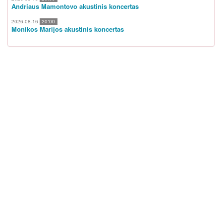
Andriaus Mamontovo akustinis koncertas
2026-08-16
20:00
Monikos Marijos akustinis koncertas