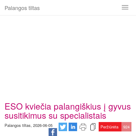
Palangos tiltas
Toggl
naviga
ESO kviečia palangiškius į gyvus
susitikimus su specialistais
Palangos tiltas, 2026-06-05
Peržiūrėta
924