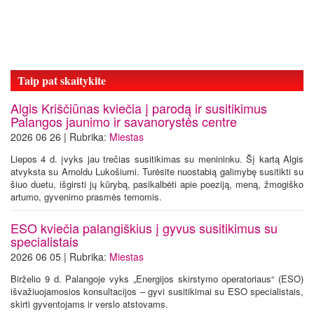
Taip pat skaitykite
Algis Kriščiūnas kviečia į parodą ir susitikimus
Palangos jaunimo ir savanorystės centre
2026 06 26 | Rubrika:
Miestas
Liepos 4 d. įvyks jau trečias susitikimas su menininku. Šį kartą Algis
atvyksta su Arnoldu Lukošiumi. Turėsite nuostabią galimybę susitikti su
šiuo duetu, išgirsti jų kūrybą, pasikalbėti apie poeziją, meną, žmogiško
artumo, gyvenimo prasmės temomis.
ESO kviečia palangiškius į gyvus susitikimus su
specialistais
2026 06 05 | Rubrika:
Miestas
Birželio 9 d. Palangoje vyks „Energijos skirstymo operatoriaus“ (ESO)
išvažiuojamosios konsultacijos – gyvi susitikimai su ESO specialistais,
skirti gyventojams ir verslo atstovams.