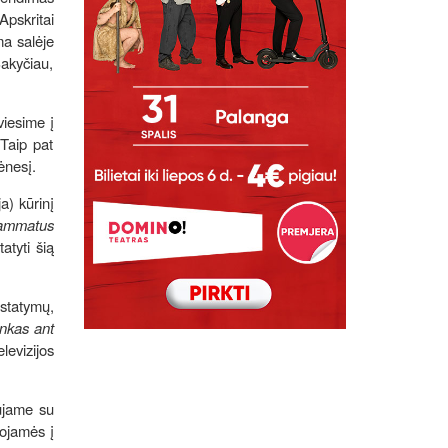
Apskritai
ma salėje
Sakyčiau,
viesime į
 Taip pat
mėnesį.
a) kūrinį
ammatus
atyti šią
astatymų,
nkas ant
levizijos
aujame su
uojamės į