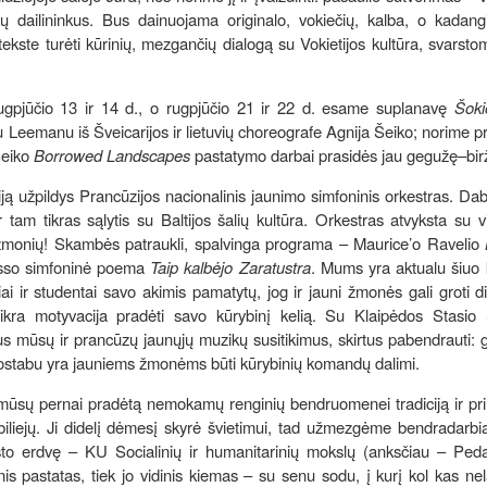
sų dailininkus. Bus dainuojama originalo, vokiečių, kalba, o kadan
tekste turėti kūrinių, mezgančių dialogą su Vokietijos kultūra, svarstom
 rugpjūčio 13 ir 14 d., o rugpjūčio 21 ir 22 d. esame suplanavę
Šoki
emanu iš Šveicarijos ir lietuvių choreografe Agnija Šeiko; norime pris
Šeiko
Borrowed Landscapes
pastatymo darbai prasidės jau gegužę–bir
iją užpildys Prancūzijos nacionalinis jaunimo simfoninis orkestras. Dab
ir tam tikras sąlytis su Baltijos šalių kultūra. Orkestras atvyksta su 
ų žmonių! Skambės patraukli, spalvinga programa – Maurice’o Ravelio
usso simfoninė poema
Taip kalbėjo Zaratustra
. Mums yra aktualu šiuo 
 ir studentai savo akimis pamatytų, jog ir jauni žmonės gali groti d
tikra motyvacija pradėti savo kūrybinį kelią. Su Klaipėdos Stasio
s mūsų ir prancūzų jaunųjų muzikų susitikimus, skirtus pabendrauti: g
nuostabu yra jauniems žmonėms būti kūrybinių komandų dalimi.
i mūsų pernai pradėtą nemokamų renginių bendruomenei tradiciją ir p
ubiliejų. Ji didelį dėmesį skyrė švietimui, tad užmezgėme bendradarb
sto erdvę – KU Socialinių ir humanitarinių mokslų (anksčiau – Peda
inis pastatas, tiek jo vidinis kiemas – su senu sodu, į kurį kol kas ne