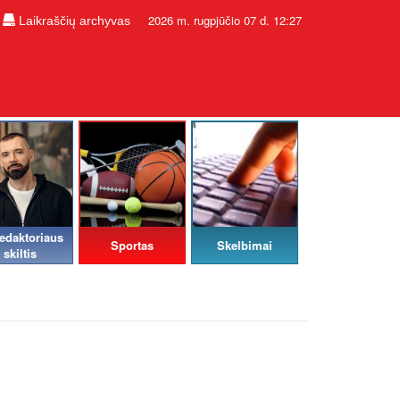
2026 m. rugpjūčio 07 d. 12:27
Laikraščių archyvas
edaktoriaus
Sportas
Skelbimai
skiltis