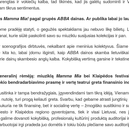
engtas ir vokiečių kalba, tad tikimės, kad jis galėtų sudominti ir V
am tikrus sentimentus.
as
Mamma Mia!
pagal grupės
ABBA
dainas. Ar publika labai jo l
e pradėję statyti, o gegužės spektakliams jau nebuvo likę bilietų. 
anai
, kurie siūlė paskolinti savo su miuziklu susijusias kolekcijas ir pan.
 ir scenografijos dirbtuvės, nekalbant apie meninius kolektyvus. Šiame
 kita ko, labai įdomu išgirsti, kaip
ABBA
dainos skamba lietuviškai
 prie dainų skambesio anglų kalba. Kokybišką vertimą garsine ir teksti
generalinį rėmėją: miuziklą
Mamma Mia
bei Klaipėdos festiva
okio bendradarbiavimo prasmę ir vertę teatrui greta finansinio i
 susitinka ir tampa bendražygiais, įgyvendindami tam tikrą idėją. Viena
 nutolę, turi progą keliauti greta. Svarbu, kad gebame atrasti jungtinių 
ukuria ne tik finansinę, bet ir socialinę vertę – žmogiško susitikimo ir 
sto ir Klaipėdos regiono gyventojams, tiek ir visai Lietuvai, nes 
lime dovanoti kokybišką, profesionalų kultūrinį produktą auditorijai ir
darbuotojai irgi pradeda juo domėtis ir tokiu būdu plečiame savo auditori