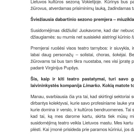
Lietuvos kultūros sezoną Vokietijoje. Kūrinys bus par
žiūrovus, atverdamas prisiminimų lauką, žadindamas t
Šviežiausia dabartinio sezono premjera – miuzikl
Susidomėjimas didžiulis! Juokavome, kad dar nebuvom
džiaugiamės: su mumis net susisiekė aistringi kūrinio
f
Premjerai ruošėsi visos teatro tarnybos: ir siuvykla,
labai daug personažų – solistai, choras, šokėjai. Be
žiūrovams tai bus tam tikra nuostaba, nes visi įpratę
padarė Virginijus Pupšys.
Šis, kaip ir kiti teatro pastatymai, turi savo 
laivininkystės kompanija
Limarko
. Kokią matote t
Manau, svarbiausia čia yra tai, kad skirtingi sektoriai
dirbantys kolektyvai, kurie savo profesiniame lauke yra
kurie domina ir verslo, ir kultūros bendruomenes. Tai s
kad tai, ką mes darome kartu, skirta tiek mūsų mie
susidomėjimą teatro veikla Lietuvos mastu. Mes kartu ga
plėsti. Kai įmonė prisideda prie paramos kūriniui, jos 