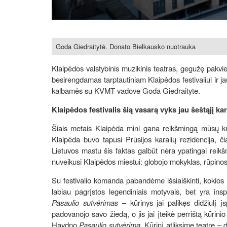
Goda Giedraitytė. Donato Bielkausko nuotrauka
Klaipėdos valstybinis muzikinis teatras, gegužę pakvi
besirengdamas tarptautiniam Klaipėdos festivaliui ir j
kalbamės su KVMT vadove Goda Giedraityte.
Klaipėdos festivalis šią vasarą vyks jau šeštąjį ka
Šiais metais Klaipėda mini gana reikšmingą mūsų kra
Klaipėda buvo tapusi Prūsijos karalių rezidencija, č
Lietuvos mastu šis faktas galbūt nėra ypatingai reik
nuveikusi Klaipėdos miestui: globojo mokyklas, rūpinos
Su festivalio komanda pabandėme išsiaiškinti, kokios m
labiau pagrįstos legendiniais motyvais, bet yra ins
Pasaulio sutvėrimas
– kūrinys jai palikęs didžiulį į
padovanojo savo žiedą, o jis jai įteikė perrištą kūrini
Haydno
Pasaulio sutvėrimą
. Kūrinį atliksime teatre – 