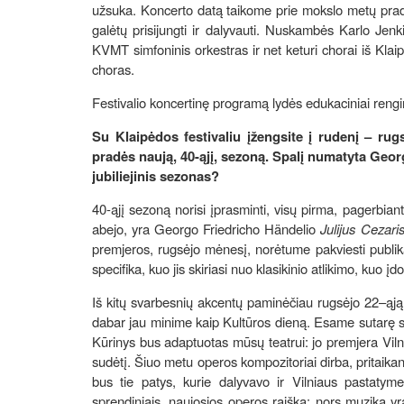
užsuka. Koncerto datą taikome prie mokslo metų pradž
galėtų prisijungti ir dalyvauti. Nuskambės Karlo Jen
KVMT simfoninis orkestras ir net keturi chorai iš Kla
choras.
Festivalio koncertinę programą lydės edukaciniai renginia
Su Klaipėdos festivaliu įžengsite į rudenį – ru
pradės naują, 40-ąjį, sezoną. Spalį numatyta Geo
jubiliejinis sezonas?
40-ąjį sezoną norisi įprasminti, visų pirma, pagerbia
abejo, yra Georgo Friedricho Händelio
Julijus Cezari
premjeros, rugsėjo mėnesį, norėtume pakviesti publiką
specifika, kuo jis skiriasi nuo klasikinio atlikimo, kuo
Iš kitų svarbesnių akcentų paminėčiau rugsėjo 22–ąją 
dabar jau minime kaip Kultūros dieną. Esame sutarę 
Kūrinys bus adaptuotas mūsų teatrui: jo premjera Viln
sudėtį. Šiuo metu operos kompozitoriai dirba, pritaikan
bus tie patys, kurie dalyvavo ir Vilniaus pastatym
sprendiniais, naujosios operos raiška: nors muzika yra