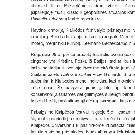
atverianti tema. Pakvietėme padirbėti video ir švie
įsipareigoję mūsų krašto ir geopolitinės situacijos kon
Pasaulio sutvėrimą
teatro repertuare.
Haydno oratoriją Klaipėdos festivalyje pristatysime
premjerą. Bendradarbiaujame su choreografu Marceliu Le
moterų menininkių kūrybą. Leemano
Decrescendo
ir 
Rugpjūčio 29 d. pernai pradėtą festivalio svečio pozic
dirigentė yra Kristiina Poska iš Estijos, tad tai bus 
instrumentarijumi, scenoje išvysime virš šimto jaun
Siuita iš baleto
Dafnis ir Chlojė
– bei Richardo Stra
sudominti ir Klaipėdos meno mokyklas, kad moksleiviai
orkestruose. Šis pavyzdys jiems galėtų tapti tam 
konservatorija tariamės dėl galimybės surengti bendru
taip pat turėtų paskatinamąjį efektą, parodant, kaip 
Pabaigsime Klaipėdos festivalį rugsėjo 5 d., tęsdam
šių metų pagrindinį leitmotyvą – karalienės Luizės j
Klaipėdos universitetu ir pasirinkome nuostabią mie
fakulteto kiemą prie stoties. Nuostabūs yra tiek istor