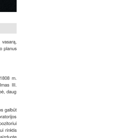
į vasarą,
ro planus
–1808 m.
lmas III.
ybė, daug
os galbūt
ratorijos
ozitoriui
i rinktis
vaizduotę