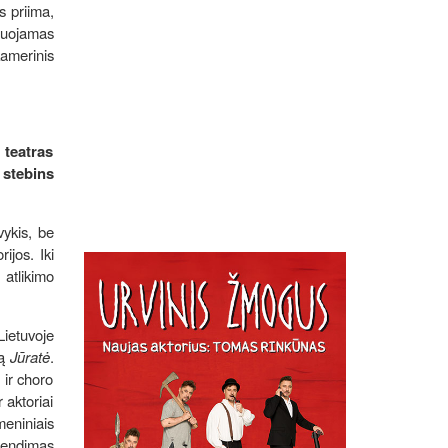
s priima,
iguojamas
amerinis
 teatras
 stebins
vykis, be
ijos. Iki
 atlikimo
Lietuvoje
rą
Jūratė
.
 ir choro
 aktoriai
eniniais
prendimas