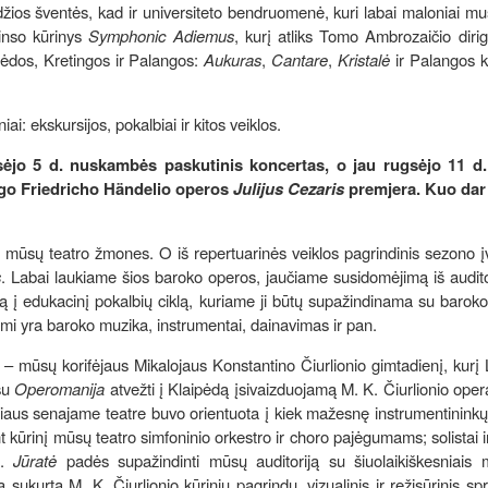
ios šventės, kad ir universiteto bendruomenė, kuri labai maloniai mu
kinso kūrinys
Symphonic
Adiemus
, kurį atliks Tomo Ambrozaičio dir
ipėdos, Kretingos ir Palangos:
Aukuras
,
Cantare
,
Kristalė
ir Palangos k
i: ekskursijos, pokalbiai ir kitos veiklos.
gsėjo 5 d. nuskambės paskutinis koncertas, o jau rugsėjo 11 d.
rgo Friedricho Händelio operos
Julijus Cezaris
premjera. Kuo dar
nt mūsų teatro žmones. O iš repertuarinės veiklos pagrindinis sezono į
s
. Labai laukiame šios baroko operos, jaučiame susidomėjimą iš auditor
 į edukacinį pokalbių ciklą, kuriame ji būtų supažindinama su baroko
 įdomi yra baroko muzika, instrumentai, dainavimas ir pan.
– mūsų korifėjaus Mikalojaus Konstantino Čiurlionio gimtadienį, kurį 
su
Operomanija
atvežti į Klaipėdą įsivaizduojamą M. K. Čiurlionio ope
iaus senajame teatre buvo orientuota į kiek mažesnę instrumentininkų
t kūrinį mūsų teatro simfoninio orkestro ir choro pajėgumams; solistai ir
e.
Jūratė
padės supažindinti mūsų auditoriją su šiuolaikiškesniais m
 sukurta M. K. Čiurlionio kūrinių pagrindu, vizualinis ir režisūrinis s