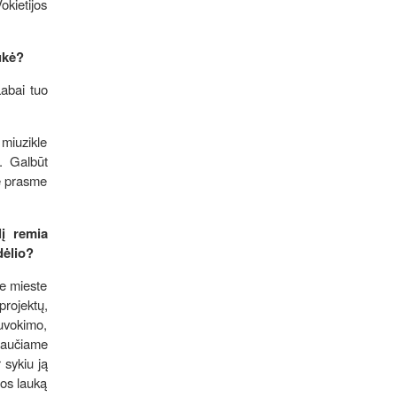
okietijos
aukė?
Labai tuo
 miuzikle
. Galbūt
ne prasme
lį remia
ndėlio?
me mieste
projektų,
suvokimo,
jaučiame
 sykiu ją
jos lauką