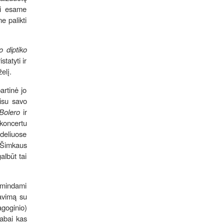
gi esame
e palikti
o diptiko
tatyti ir
želį.
artinė jo
visu savo
Bolero
ir
koncertu
ideliuose
 Šimkaus
albūt tai
rimindami
iavimą su
goginio)
labai kas