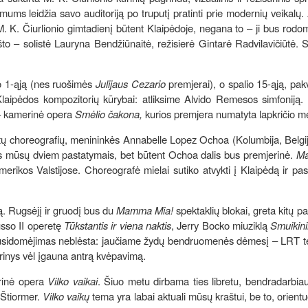
ums leidžia savo auditoriją po truputį pratinti prie modernių veikalų. 
. K. Čiurlionio gimtadienį būtent Klaipėdoje, negana to – ji bus rodo
to – solistė Lauryna Bendžiūnaitė, režisierė Gintarė Radvilavičiūtė. 
io 1-ąją (nes ruošimės
Julijaus Cezario
premjerai), o spalio 15-ąją, pak
Klaipėdos kompozitorių kūrybai: atliksime Alvido Remesos simfoniją.
ų – kamerinė opera
Smėlio čakona,
kurios premjera numatyta lapkričio 
etų choreografių, menininkės Annabelle Lopez Ochoa (Kolumbija, Belgij
itais mūsų dviem pastatymais, bet būtent Ochoa dalis bus premjerinė.
M
rikos Valstijose. Choreografė mielai sutiko atvykti į Klaipėdą ir past
ą. Rugsėjį ir gruodį bus du
Mamma Mia!
spektaklių blokai, greta kitų p
sso II operetę
Tūkstantis ir viena naktis
, Jerry Bocko miuziklą
Smuikini
 susidomėjimas neblėsta: jaučiame žydų bendruomenės dėmesį – LRT te
ūrinys vėl įgauna antrą kvėpavimą.
erinė opera
Vilko vaikai
. Šiuo metu dirbama ties libretu, bendradarbi
 Štiormer.
Vilko vaikų
tema yra labai aktuali mūsų kraštui, be to, orient