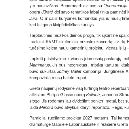
yra naujoviškas. Bendradarbiavimas su
Operomanija
m
opera
Jūratė
dėl savo tematikos labai tinka paminėti M
Jūra
. O ir dalis kūrybinės komandos yra iš mūsų kraš
kad tai gana klaipėdietiškas kūrinys.
Tarptautinės muzikos dienos proga, tik šįkart ne spal
tradicinį KVMT simfoninio orkestro koncertą, skirtą 
turėsime keletą naujų kamerinių projektų, vienas iš j
Lapkritį pristatysime ir vienos įdomesnių pastarųjų m
Mammatus
. Jis bus integruotas į triptiką kartu su k
buvo sukurtas
Joffrey Ballet
kompanijai Jungtinėse Ame
kompoziciją mūsų baleto trupei.
Greta naujienų rodysime visą turtingą teatro repertuar
atliksime Philipo Glasso operą
Kelionė
, Johanno Strau
stogo
. Jis rodomas jau dvidešimt penkeri metai, bet
laida
Menora
buvo atvykusi daryti reportažo. Regis, k
Paraleliai ruošiame projektą 2027 metams. Tai kam
dramaturge Gabriele Labanauskaite ir režisierė Greta