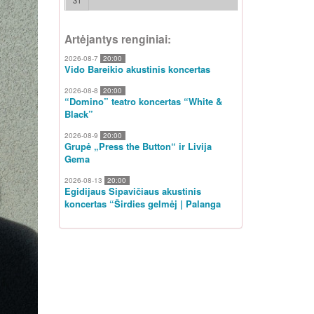
31
Artėjantys renginiai:
2026-08-7
20:00
Vido Bareikio akustinis koncertas
2026-08-8
20:00
“Domino” teatro koncertas “White &
Black”
2026-08-9
20:00
Grupė „Press the Button“ ir Livija
Gema
2026-08-13
20:00
Egidijaus Sipavičiaus akustinis
koncertas “Širdies gelmėj | Palanga