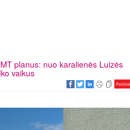
MT planus: nuo karalienės Luizės
ilko vaikus
Peržiūr