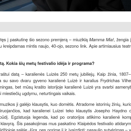
etęs į paskutinę šio sezono premjerą – miuziklą
Mamma Mia!
, žengia 
au kreipdamas mintis naujo, 40-ojo, sezono link. Apie artimiausius teat
rtą. Kokia šių metų festivalio idėja ir programa?
štui datą – karalienės Luizės 250 metų jubiliejų. Kaip žinia, 1807
ia su savo dvaru gyveno karalienė Luizė ir karalius Frydrichas Vilhe
šmingas, bet mūsų krašto istorijoje karalienė Luizė yra svarbi asmen
i miestiečių ugdymu, neturtingais vaikais.
uzikos ji galėjo klausytis, kuo domėtis. Atradome istorinių žinių, kuri
piruojančios, kad karalienei Luizei teko klausytis Josepho Haydno o
spūdį. Egzistuoja legenda, kad po oratorijos atlikimo karalienė komp
o klavyrą. Šis pasakojimas mus paskatino Klaipėdos festivalio atidarymu
didžiojoje salėje
Jūra
, nes norime jį ir įvaizdinti: pasaulio sutvėrimas – 