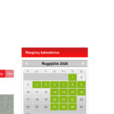
Renginių kalendorius
Rugpjūtis 2026
Pi
An
Tr
Kt
Pn
Št
Sk
ėta
749
1
2
3
4
5
6
7
8
9
10
11
12
13
14
15
16
17
18
19
20
21
22
23
24
25
26
27
28
29
30