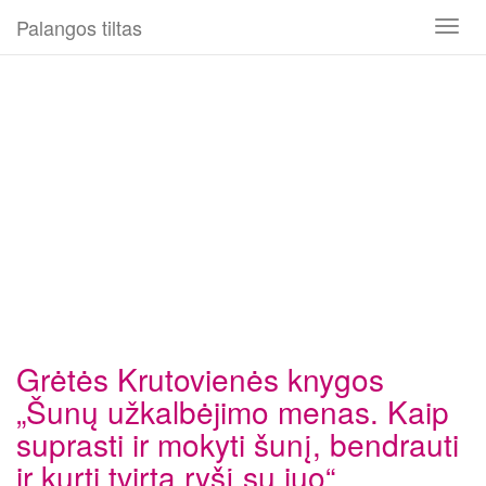
Palangos tiltas
Toggl
naviga
Grėtės Krutovienės knygos
„Šunų užkalbėjimo menas. Kaip
suprasti ir mokyti šunį, bendrauti
ir kurti tvirtą ryšį su juo“