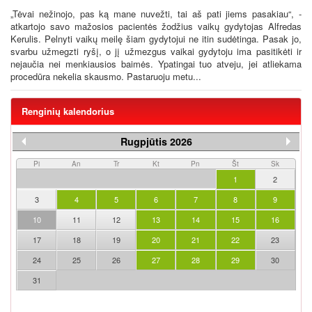
„Tėvai nežinojo, pas ką mane nuvežti, tai aš pati jiems pasakiau“, -
atkartojo savo mažosios pacientės žodžius vaikų gydytojas Alfredas
Kerulis. Pelnyti vaikų meilę šiam gydytojui ne itin sudėtinga. Pasak jo,
svarbu užmegzti ryšį, o jį užmezgus vaikai gydytoju ima pasitikėti ir
nejaučia nei menkiausios baimės. Ypatingai tuo atveju, jei atliekama
procedūra nekelia skausmo. Pastaruoju metu...
Renginių kalendorius
Rugpjūtis 2026
Pi
An
Tr
Kt
Pn
Št
Sk
1
2
3
4
5
6
7
8
9
10
11
12
13
14
15
16
17
18
19
20
21
22
23
24
25
26
27
28
29
30
31