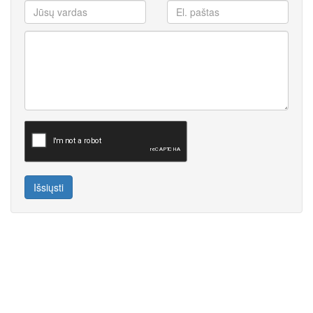
Išsiųsti