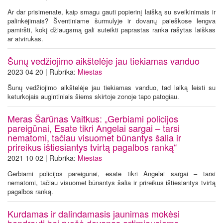
Ar dar prisimenate, kaip smagu gauti popierinį laišką su sveikinimais ir
palinkėjimais? Šventiniame šurmulyje ir dovanų paieškose lengva
pamiršti, kokį džiaugsmą gali suteikti paprastas ranka rašytas laiškas
ar atvirukas.
Šunų vedžiojimo aikštelėje jau tiekiamas vanduo
2023 04 20 | Rubrika:
Miestas
Šunų vedžiojimo aikštelėje jau tiekiamas vanduo, tad laiką leisti su
keturkojais augintiniais šiems skirtoje zonoje tapo patogiau.
Meras Šarūnas Vaitkus: „Gerbiami policijos
pareigūnai, Esate tikri Angelai sargai – tarsi
nematomi, tačiau visuomet būnantys šalia ir
prireikus ištiesiantys tvirtą pagalbos ranką“
2021 10 02 | Rubrika:
Miestas
Gerbiami policijos pareigūnai, esate tikri Angelai sargai – tarsi
nematomi, tačiau visuomet būnantys šalia ir prireikus ištiesiantys tvirtą
pagalbos ranką.
Kurdamas ir dalindamasis jaunimas mokėsi
bendrauti bei ruošė dovanas artimiausiems