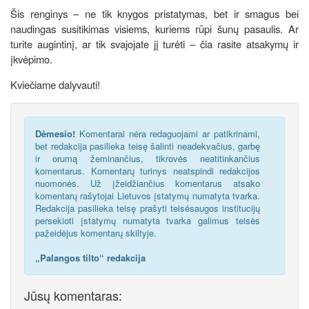
Šis renginys – ne tik knygos pristatymas, bet ir smagus bei
naudingas susitikimas visiems, kuriems rūpi šunų pasaulis. Ar
turite augintinį, ar tik svajojate jį turėti – čia rasite atsakymų ir
įkvėpimo.
Kviečiame dalyvauti!
Dėmesio!
Komentarai nėra redaguojami ar patikrinami,
bet redakcija pasilieka teisę šalinti neadekvačius, garbę
ir orumą žeminančius, tikrovės neatitinkančius
komentarus. Komentarų turinys neatspindi redakcijos
nuomonės. Už įžeidžiančius komentarus atsako
komentarų rašytojai Lietuvos įstatymų numatyta tvarka.
Redakcija pasilieka teisę prašyti teisėsaugos institucijų
persekioti įstatymų numatyta tvarka galimus teisės
pažeidėjus komentarų skiltyje.
„Palangos tilto“ redakcija
Jūsų komentaras: