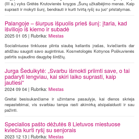
(III a.) vyks Grėtės Krutovienės knygos „Šunų užkalbėjimo menas. Kaip
suprasti ir mokyti šunį, bendrauti ir kurti tvirtą ryšį su juo“ pristatymas.
Palangoje – šiurpus išpuolis prieš šunį: įtaria, kad
išviliojo iš kiemo ir subadė
2025 01 05 | Rubrika:
Miestas
Socialiniuose tinkluose plinta siaubą keliantis įrašas, kviečiantis dar
atidžiau saugoti savo augintinius. Kosmetologės Kotrynos Poškuvienės
patirtis sujaudino daugybę širdžių.
Jurga Šeduikytė: „Svarbu išmokti priimti save, o tai
padaryti lengviau, kai skiri laiko suprasti, kaip
jautiesi“
2024 09 04 | Rubrika:
Miestas
Greitai besisukančiame ir užimtame pasaulyje, kai dienos skrieja
nepastebimai, vis svarbiau tampa rasti akimirką atsipalaiduoti ir sau
pažinti.
Specialios pašto dėžutės 8 Lietuvos miestuose
kviečia kurti ryšį su senjorais
2023 12 13 | Rubrika:
Miestas