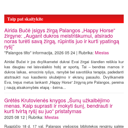
Taip pat skaitykite
Airida Bučė įsigys žirgą Palangos „Happy Horse“
žirgyne: „Augant dukros meistriškumui, atsirado
noras turėti savą žirgą, rūpintis juo ir kurti ypatingą
ryšį”
"Palangos tilto" informacija, 2026 05 24 | Rubrika:
Miestas
Airidai Bučei ir jos dvylikametei dukrai Evai žirgai šiandien reiškia kur
kas daugiau nei laisvalaikio hobį ar sportą. Tai – bendras mamos ir
dukros laikas, emocinis ryšys, ramybė bei savotiška terapija, padedanti
atsitraukti nuo kasdienio skubėjimo ir ekranų pasaulio. Dvylikametė
Eva, trejus metus lankanti „Happy Horse“ žirgyną prie Palangos, pereina
į naują atsakomybės etapą - šeima...
Grėtės Krutovienės knygos „Šunų užkalbėjimo
menas. Kaip suprasti ir mokyti šunį, bendrauti ir
kurti tvirtą ryšį su juo“ pristatymas
2025 08 12 | Rubrika:
Miestas
Rugpjūčio 18 d. 17 val. Palangos viešosios bibliotekos renginių salėje