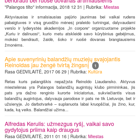
"Palangos tilto" informacija, 2018 12 31 | Rubrika:
Miestas
Aktyviausias ir smalsiausias pajūrio jaunimas bei vaikai rudens
pabaigtuves ir visą gruodžio mėnesį praleido turiningai, dalyvaudami
verslo ir lyderystės akademijos „In corpore“ organizuotame projekte
„Kuriu ir dalinuosi“, kurio metu atskleidė savo kūrybinius gebėjimus,
mokėsi bendrauti, žaidė, šoko ir ruošė dovanas brangiausiems
žmonėms.
Apie suvenyrinių balandžių muziejų svajojantis
Reinoldas jau žengė tvirtą žingsnį
1
Rasa GEDVILAITĖ, 2017 06 29 | Rubrika:
Kultūra
Retas kuris palangiškis nepažįsta Reinoldo Liaudansko. Aktyvus
miestelėnas yra Palangos balandžių augintojų klubo pirmininkas, jis
pats yra dažno renginio kurorte iniciatorius, sukviečiantis visus
balandžių augintojus, dalyvauja parodose ir pats ne tik Lietuvoje, bet ir
užsienyje. Jo darbotvarkė – suplanuota labai kruopščiai, jis žino, kur,
kada, ką veiks. Balandžiai užima...
Alfredas Kerulis: užmezgus ryšį, vaikai savo
gydytojus priima kaip draugus
Rasa GEDVILAITĖ, 2011 01 16 | Rubrika:
Miestas