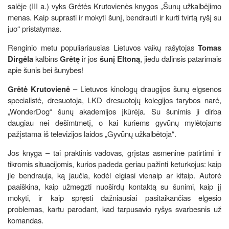
salėje (III a.) vyks Grėtės Krutovienės knygos „Šunų užkalbėjimo
menas. Kaip suprasti ir mokyti šunį, bendrauti ir kurti tvirtą ryšį su
juo“ pristatymas.
Renginio metu populiariausias Lietuvos vaikų rašytojas
Tomas
Dirgėla
kalbins
Grėtę
ir jos
šunį Eltoną
, jiedu dalinsis patarimais
apie šunis bei šunybes!
Grėtė Krutovienė
– Lietuvos kinologų draugijos šunų elgsenos
specialistė, dresuotoja, LKD dresuotojų kolegijos tarybos narė,
„WonderDog“ šunų akademijos įkūrėja. Su šunimis ji dirba
daugiau nei dešimtmetį, o kai kuriems gyvūnų mylėtojams
pažįstama iš televizijos laidos „Gyvūnų užkalbėtoja“.
Jos knyga – tai praktinis vadovas, grįstas asmenine patirtimi ir
tikromis situacijomis, kurios padeda geriau pažinti keturkojus: kaip
jie bendrauja, ką jaučia, kodėl elgiasi vienaip ar kitaip. Autorė
paaiškina, kaip užmegzti nuoširdų kontaktą su šunimi, kaip jį
mokyti, ir kaip spręsti dažniausiai pasitaikančias elgesio
problemas, kartu parodant, kad tarpusavio ryšys svarbesnis už
komandas.