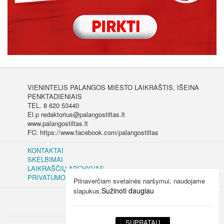
VIENINTELIS PALANGOS MIESTO LAIKRAŠTIS, IŠEINA
PENKTADIENIAIS
TEL. 8 620 53440
El.p redaktorius@palangostiltas.lt
www.palangostiltas.lt
FC: https://www.facebook.com/palangostiltas
KONTAKTAI
SKELBIMAI
LAIKRAŠČIŲ ARCHYVAS
PRIVATUMO IR SLAPUKŲ POLITIKA
Pilnaverčiam svetainės naršymui, naudojame
Sužinoti daugiau
slapukus.
SUPRATAU