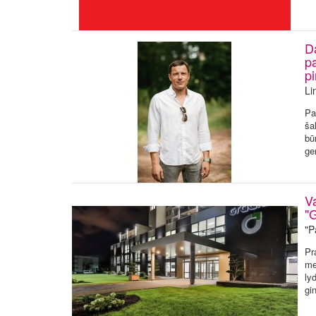
D
pa
p
Li
Pa
ša
bū
ge
V
"G
"P
Pr
me
ly
gi