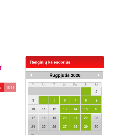
Renginių kalendorius
r
Rugpjūtis 2026
Pi
An
Tr
Kt
Pn
Št
Sk
ta
1011
1
2
3
4
5
6
7
8
9
10
11
12
13
14
15
16
17
18
19
20
21
22
23
24
25
26
27
28
29
30