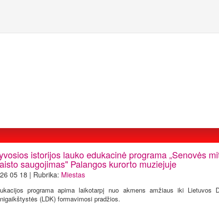
yvosios istorijos lauko edukacinė programa „Senovės mit
aisto saugojimas" Palangos kurorto muziejuje
26 05 18 | Rubrika:
Miestas
ukacijos programa apima laikotarpį nuo akmens amžiaus iki Lietuvos D
nigaikštystės (LDK) formavimosi pradžios.