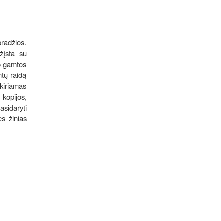
radžios.
žįsta su
to gamtos
ntų raidą
kiriamas
 kopijos,
asidaryti
es žinias