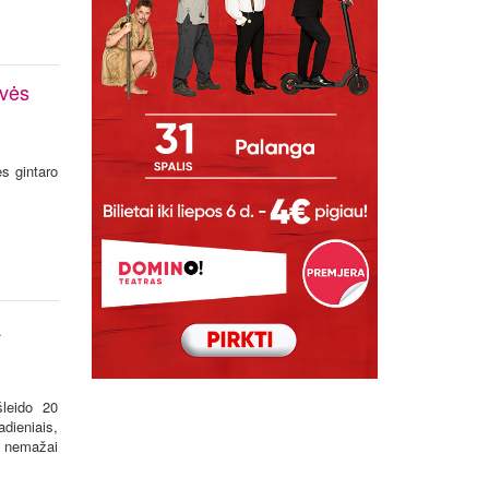
ovės
s gintaro
A
šleido 20
adieniais,
i nemažai