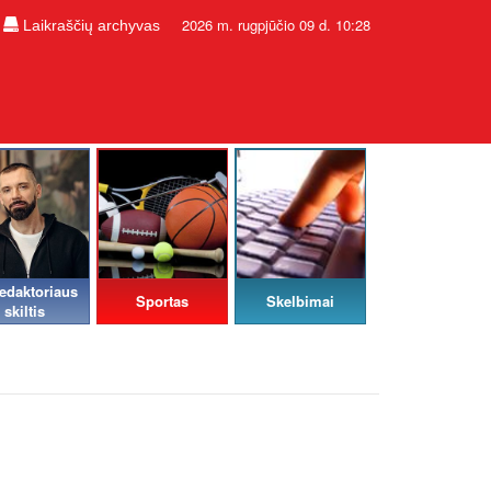
2026 m. rugpjūčio 09 d. 10:28
Laikraščių archyvas
edaktoriaus
Sportas
Skelbimai
skiltis