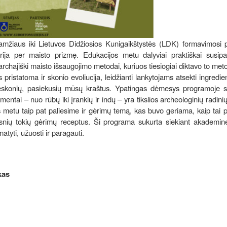
žiaus iki Lietuvos Didžiosios Kunigaikštystės (LDK) formavimosi p
rija per maisto prizmę. Edukacijos metu dalyviai praktiškai susipa
rchajiški maisto išsaugojimo metodai, kuriuos tiesiogiai diktavo to me
 pristatoma ir skonio evoliucija, leidžianti lankytojams atsekti ingredie
prieskonių, pasiekusių mūsų kraštus. Ypatingas dėmesys programoje s
mentai – nuo rūbų iki įrankių ir indų – yra tikslios archeologinių radinių
s metu taip pat paliesime ir gėrimų temą, kas buvo geriama, kaip tai p
slesnių tokių gėrimų receptus. Ši programa sukurta siekiant akademin
atyti, užuosti ir paragauti.
kas