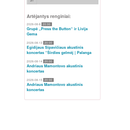
31
Artėjantys renginiai:
2026-08-9
20:00
Grupė „Press the Button“ ir Livija
Gema
2026-08-13
20:00
Egidijaus Sipavičiaus akustinis
koncertas “Širdies gelmėj | Palanga
2026-08-14
20:00
Andriaus Mamontovo akustinis
koncertas
2026-08-15
20:00
Andriaus Mamontovo akustinis
koncertas