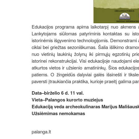
Edukacijos programa apima laikotarpį nuo akmens am
Lankytojams siūlomas patyriminis kontaktas su isto
istorinėmis išgyvenimo technologijomis. Demonstrami a
ciklai bei griežtas sezoniškumas. Šalia išlikimo dramos
nuo vietinių laukinių žolynų iki pirmųjų egzotinių 
istorinei rekonstrukcijai. Visi edukacijoje naudojami ele
atkurtos vietos ir užsienio amatininkų. Šios edukacijo
patiems. O žingeidūs dalyviai galės išsinešti ir tik
paversti įtraukiančia praktika, kurioje praeitį galima pam
Data–birželio 6 d. 11 val.
Vieta–Palangos kurorto muziejus
Edukaciją veda archeokulinaras Marijus Mališaus
Užsiėmimas nemokamas
palanga.lt