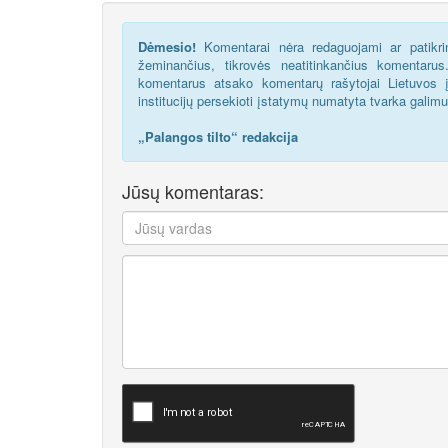
Dėmesio!
Komentarai nėra redaguojami ar patikrin
žeminančius, tikrovės neatitinkančius komentaru
komentarus atsako komentarų rašytojai Lietuvos į
institucijų persekioti įstatymų numatyta tvarka galim
„Palangos tilto“ redakcija
Jūsų komentaras: