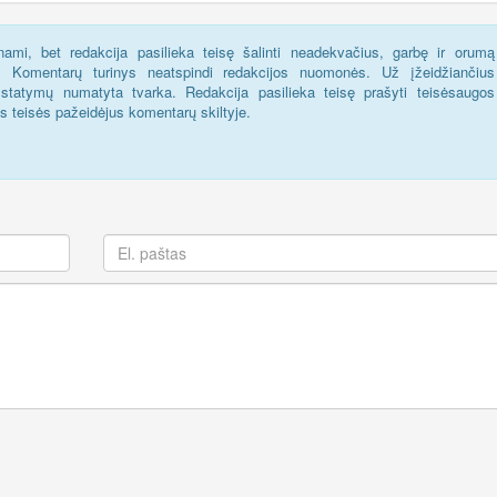
ami, bet redakcija pasilieka teisę šalinti neadekvačius, garbę ir orumą
s. Komentarų turinys neatspindi redakcijos nuomonės. Už įžeidžiančius
statymų numatyta tvarka. Redakcija pasilieka teisę prašyti teisėsaugos
us teisės pažeidėjus komentarų skiltyje.