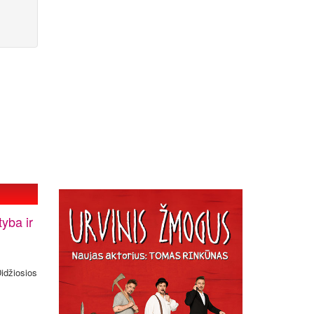
yba ir
idžiosios