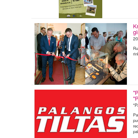
K
gi
20
Ru
ri
"
"P
"P
Pa
pu
re
pa