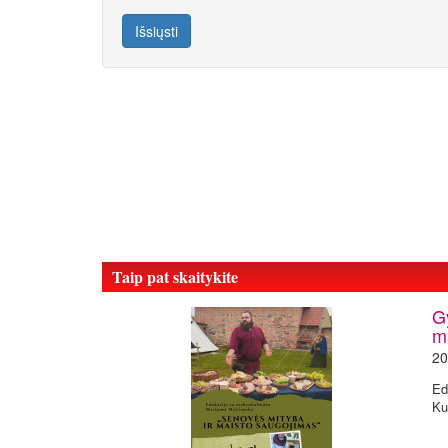
Išsiųsti
Taip pat skaitykite
G
m
20
Ed
Ku