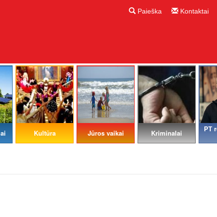
Paieška
Kontaktai
PT r
ai
Kultūra
Jūros vaikai
Kriminalai