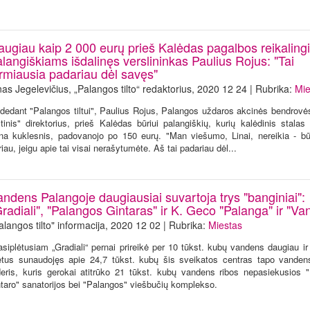
augiau kaip 2 000 eurų prieš Kalėdas pagalbos reikalin
langiškiams išdalinęs verslininkas Paulius Rojus: "Tai
irmiausia padariau dėl savęs"
nas Jegelevičius, „Palangos tilto“ redaktorius, 2020 12 24 | Rubrika:
Mie
dedant "Palangos tiltui", Paulius Rojus, Palangos uždaros akcinės bendrovės
ltinis" direktorius, prieš Kalėdas būriui palangiškių, kurių kalėdinis stalas
na kuklesnis, padovanojo po 150 eurų. "Man viešumo, Linai, nereikia - bū
riau, jeigu apie tai visai nerašytumėte. Aš tai padariau dėl...
andens Palangoje daugiausiai suvartoja trys "banginiai":
radiali", "Palangos Gintaras" ir K. Geco "Palanga" ir "Va
alangos tilto" informacija, 2020 12 02 | Rubrika:
Miestas
asiplėtusiam „Gradiali“ pernai prireikė per 10 tūkst. kubų vandens daugiau i
tus sunaudojęs apie 24,7 tūkst. kubų šis sveikatos centras tapo vanden
deris, kuris gerokai atitrūko 21 tūkst. kubų vandens ribos nepasiekusios 
ntaro" sanatorijos bei "Palangos" viešbučių komplekso.