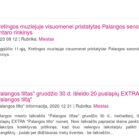
retingos muziejuje visuomenei pristatytas Palangos sen
ntaro rinkinys
23 08 12 | Rubrika:
Miestas
gpjūčio 11-ąją, Kretingos muziejuje visuomenei pristatytas Palangos senovė
nkinys.
Palangos tiltas" gruodžio 30 d. išleido 20 puslapių EXTR
alangos tiltą"
alangos tilto" informacija, 2020 12 31 | Rubrika:
Miestas
langos miesto laikraštis "Palangos tiltas" gruodžio 30 d., trečiadienį, i
slapių EXTRA "Palangos tilto" numerį. Nors laikraštis paprastai išeina penkt
dakcijos kolektyvas įsitikinęs, kad šiuo nelengvu laikotarpiu palikt
langiškių - juolab per didžiausias metų šventes - be laikraščio...