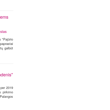
giems
stas
 "Pajūrio
 paprastai
tų galbūt
ndenis"
r per 2019
s pirkimo
"Palangos