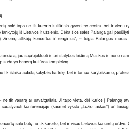
ių
tų salė tapo ne tik kurorto kultūrinio gyvenimo centru, bet ir vienu r
o lankytojų iš Lietuvos ir užsienio. Dėka šios salės Palanga gali pasiūlyt
 į žinomų atlikėjų koncertus ir renginius“, – teigia Palangos meras
potencialą, jau suprojektuoti ir turi statybos leidimą Muzikos ir meno nam
aip sudarys bendrą kultūros kompleksą.
ne tik išlaiko aukštą kokybės kartelę, bet ir tampa kūrybiškumo, profe
ne tik vasarą ar savaitgaliais. Ji tapo vieta, dėl kurios į Palangą a
, sudalyvauti konferencijoje (kasmet vyksta „Lūžio taškas“) ar tiesiog 
tų salė būtų ne tik kurorto, bet ir visos Lietuvos koncertų erdvė. S