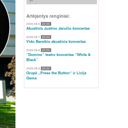
31
Artėjantys renginiai:
2026-08-6
20:00
Akustinis Justino Jaručio koncertas
2026-08-7
20:00
Vido Bareikio akustinis koncertas
2026-08-8
20:00
“Domino” teatro koncertas “White &
Black”
2026-08-9
20:00
Grupė „Press the Button“ ir Livija
Gema