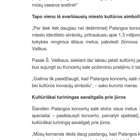
mūsų vasaros sostinė!“
Tapo vienu iš svarbiausių miesto kultūros simbol
„Per šiek tiek daugiau nei dešimtmetį Palangos koncer
miesto identiteto simbolių, pritraukusiu apie 1,3 milijon
kokybės renginius ištisus metus, pakviesti žiūrovus
Vaitkus.
Pasak Š. Vaitkaus, siekiant dar labiau plėsti kultūrinį 
bus sujungti su Koncertų sale požeminiu praėjimu ir t
„Galima tik pasidžiaugti, kad Palangos koncertų salė 
bei kultūros inovacijų simboliu“, – sako kurorto meras.
Kultūriškai turiningas savaitgalis prie jūros
Šiandien Palangos koncertų salė atvira visus metus – 
specialiai – pasiklausyti koncerto, pamatyti spektaklį
kultūriškai turiningą savaitgalį prie jūros.
„Mūsų komanda deda daug pastangų, kad Palangos koncer