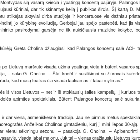
 Montvydas šią vasarą kviečia į ypatingą koncertą pajūryje. Palangos
aujausi kūriniai, dar tik skinantys kelią į publikos širdis. Šį kartą D. 
u atlikėjas aktyviai dirba studijoje ir koncertuose vis dažniau prist
dintį jo kūrybinę evoliuciją. Gerbėjai jau spėjo pastebėti, kad jis vi
ininko pasirodymai garsėja ne tik aukščiausia muzikine kokybe, bet 
o įkūrėjų Greta Cholina džiaugiasi, kad Palangos koncertų salė ACH t
ų po Lietuvą maršrute visada užima ypatingą vietą ir būtent vasaros sp
, – sako G. Cholina. – Štai kodėl ir susitikimai su žiūrovais kurort
as rodo, kad mūsų teatras čia visada laukiamas ir labai mylimas.“
 iš visos Lietuvos – net ir iš atokiausių šalies kampelių, į kuriuos t
idelės apimties spektakliais. Būtent Palangos koncertų salė sukuria
ir dar viena, asmeniškesnė tradicija. Jau ne pirmus metus spektaklia
oreografės Anželikos Cholinos gimtadieniu, kurį ji mini liepos 30-ąją
dar vienu sėkmingu sezonu, – pasakoja G. Cholina. – Apibendrinti 
saryje, visada labai malonu. Juk tai – vienas gražiausių Lietuvos kuror