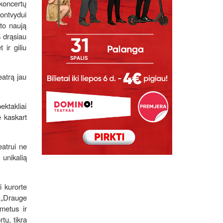
 koncertų
Montvydui
ato naują
s drąsiau
ir giliu
eatrą jau
ektakliai
e kaskart
eatrui ne
 unikalią
i kurorte
. „Drauge
metus ir
tų, tikra