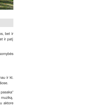
s, bet ir
t ir patį
usomybės
.
u ir kt.
išose.
ų pasaka“
o muziką.
su aktore