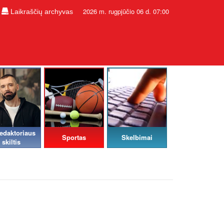
2026 m. rugpjūčio 06 d. 07:00
Laikraščių archyvas
edaktoriaus
Sportas
Skelbimai
skiltis