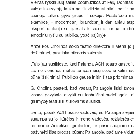
Vienas ryškiausių šalies popmuzikos atlikėjų Donatas
salėje klausytojų lauks ne tik didžiausi hitai, bet ir n
scenoje talkins gyva grupė ir šokėjai. Pastaruoju met
skambesį – modernesnį, brandesnį ir dar labiau atspin
eksperimentuoja su garsais ir scenine forma, o dain
emociniu ryšiu su publika, ypač pajūryje.
Anželikos Cholinos šokio teatro direktorė ir viena j
dešimtmetį pasitinka pilnomis salėmis.
„Taip jau susiklostė, kad Palanga ACH teatro gastroli
jau ne vienerius metus tampa mūsų sezono kulminacija
būna išskirtiniai. Publikos gausa ir itin šiltas priėmim
G. Cholina pastebi, kad vasarą Palangoje ilsisi žmonės
visada pavyksta atvykti su techniškai sudėtingais, d
galimybę teatrui ir žiūrovams susitikti.
Be to, pasak ACH teatro vadovės, su Palanga siejasi 
sutampa su jo įkūrėjos ir meno vadovės, režisierės-ch
paminime Anželikos gimtadienį, ir pasidžiaugiame 
pažymėti šias progas būtent Palangoje, pačiame vidurva