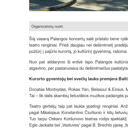
Organizatorių nuotr.
Šią vasarą Palangos koncertų salė pristato bene ryškia
teatro renginiai. Prieš daugiau nei dešimtmetį pradėjus
požiūrį į pajūrio kurortą, jo kultūrinį gyvenimą, rašoma
Nuo pat atidarymo ši erdvė tapo Palangos kultūros 
atgavimo, per pastaruosius du dešimtmečius pastatyta s
Kurorto gyventojų bei svečių lauks premjera Balt
Donatas Montvydas, Rokas Yan, Beissoul & Einius, Ma
Tai – tik dalis skambių lietuviškos muzikos padangės p
Teatro gerbėjų taip pat laukia ypatingi renginiai. An
pagal Mikalojaus Konstantino Čiurlionio ir kitų liet
Tuo tarpu Oskaro Koršunovo teatras rodys spektaklį „
Egle Jackaite bei „Vestuves“ pagal B. Brechto pjesę „