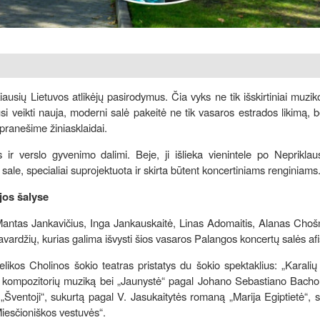
usių Lietuvos atlikėjų pasirodymus. Čia vyks ne tik išskirtiniai muziko
i veikti nauja, moderni salė pakeitė ne tik vasaros estrados likimą, be
 pranešime žiniasklaidai.
ir verslo gyvenimo dalimi. Beje, ji išlieka vienintele po Neprikla
ale, specialiai suprojektuota ir skirta būtent koncertiniams renginiams
ijos šalyse
ntas Jankavičius, Inga Jankauskaitė, Linas Adomaitis, Alanas Chošna
avardžių, kurias galima išvysti šios vasaros Palangos koncertų salės af
želikos Cholinos šokio teatras pristatys du šokio spektaklius: „Karali
uvių kompozitorių muziką bei „Jaunystė“ pagal Johano Sebastiano Bach
Šventoji“, sukurtą pagal V. Jasukaitytės romaną „Marija Egiptietė“, 
Miesčioniškos vestuvės“.