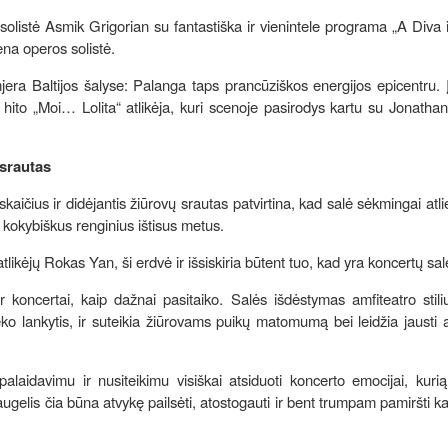
olistė Asmik Grigorian su fantastiška ir vienintele programa „A Diva 
ena operos solistė.
jera Baltijos šalyse: Palanga taps prancūziškos energijos epicentru. 
hito „Moi… Lolita“ atlikėja, kuri scenoje pasirodys kartu su Jonatha
 srautas
aičius ir didėjantis žiūrovų srautas patvirtina, kad salė sėkmingai atl
i kokybiškus renginius ištisus metus.
likėjų Rokas Yan, ši erdvė ir išsiskiria būtent tuo, kad yra koncertų sa
ir koncertai, kaip dažnai pasitaiko. Salės išdėstymas amfiteatro sti
ko lankytis, ir suteikia žiūrovams puikų matomumą bei leidžia jausti 
alaidavimu ir nusiteikimu visiškai atsiduoti koncerto emocijai, kurią
daugelis čia būna atvykę pailsėti, atostogauti ir bent trumpam pamiršti k