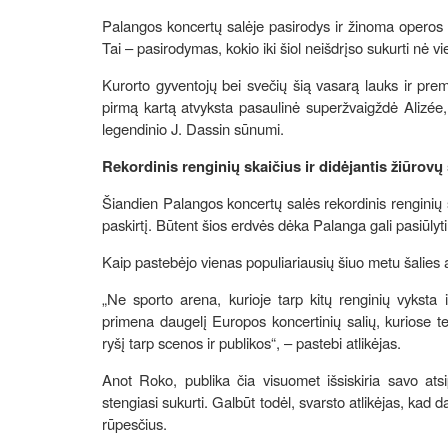
Palangos koncertų salėje pasirodys ir žinoma operos s
Tai – pasirodymas, kokio iki šiol neišdrįso sukurti nė vi
Kurorto gyventojų bei svečių šią vasarą lauks ir prem
pirmą kartą atvyksta pasaulinė superžvaigždė Alizée, 
legendinio J. Dassin sūnumi.
Rekordinis renginių skaičius ir didėjantis žiūrovų
Šiandien Palangos koncertų salės rekordinis renginių sk
paskirtį. Būtent šios erdvės dėka Palanga gali pasiūlyt
Kaip pastebėjo vienas populiariausių šiuo metu šalies at
„Ne sporto arena, kurioje tarp kitų renginių vyksta 
primena daugelį Europos koncertinių salių, kuriose te
ryšį tarp scenos ir publikos“, – pastebi atlikėjas.
Anot Roko, publika čia visuomet išsiskiria savo atsip
stengiasi sukurti. Galbūt todėl, svarsto atlikėjas, kad 
rūpesčius.