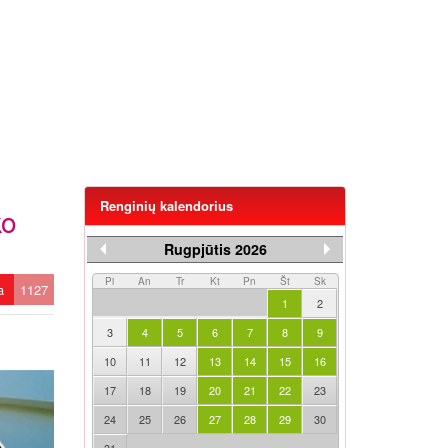
Renginių kalendorius
ko
Rugpjūtis 2026
Pi
An
Tr
Kt
Pn
Št
Sk
ta
1127
1
2
3
4
5
6
7
8
9
10
11
12
13
14
15
16
17
18
19
20
21
22
23
24
25
26
27
28
29
30