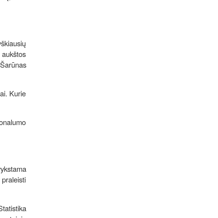
yškiausių
i aukštos
 Šarūnas
ai. Kurie
sionalumo
tvykstama
praleisti
tatistika