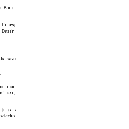
is Born“.
Į Lietuvą
n Dassin,
ieka savo
lė.
liumi man
artimesnį
 jis pats
asdienius