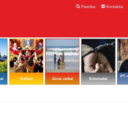
Paieška
Kontaktai
PT r
ai
Kultūra
Jūros vaikai
Kriminalai