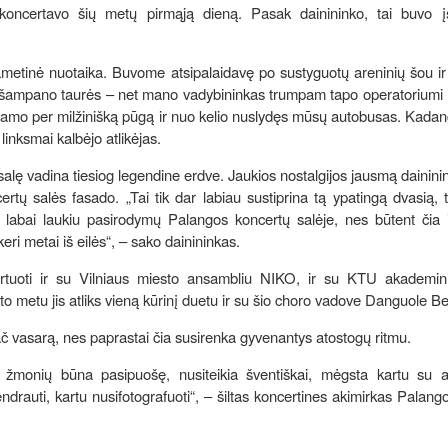
koncertavo šių metų pirmąją dieną. Pasak dainininko, tai buvo įs
metinė nuotaika. Buvome atsipalaidavę po sustyguotų areninių šou ir
k šampano taurės – net mano vadybininkas trumpam tapo operatoriumi 
ė namo per milžinišką pūgą ir nuo kelio nuslydęs mūsų autobusas. Kadan
linksmai kalbėjo atlikėjas.
lę vadina tiesiog legendine erdve. Jaukios nostalgijos jausmą daininin
ertų salės fasado. „Tai tik dar labiau sustiprina tą ypatingą dvasią, 
t labai laukiu pasirodymų Palangos koncertų salėje, nes būtent čia 
eri metai iš eilės“, – sako dainininkas.
ertuoti ir su Vilniaus miesto ansambliu NIKO, ir su KTU akademin
to metu jis atliks vieną kūrinį duetu ir su šio choro vadove Danguole B
 ypač vasarą, nes paprastai čia susirenka gyvenantys atostogų ritmu.
 žmonių būna pasipuošę, nusiteikia šventiškai, mėgsta kartu su atl
rauti, kartu nusifotografuoti“, – šiltas koncertines akimirkas Palan