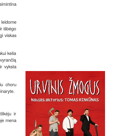
imintina
 leidome
ir išbėgo
gi viskas
kui kelia
tvyrančią
ir vyksta
iu choru
einaryte.
ikėju ir
goje mena