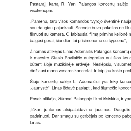
Pastarąjį kartą R. Yan Palangos koncertų salėje 
visokeriopai.
„Pamenu, tarp visos komandos tvyrojo šventinė nauja
sau daugiau pajuokauti. Scenoje buvo pakeltos ne ti
filmuoti su kamera. O labiausiai filmą priminė kelion
baigėsi gerai, šiandien tai prisimename su šypsena“, – 
Žinomas atlikėjas Linas Adomaitis Palangos koncertų sa
ir maestro Stasio Povilaičio autografas ant šios konc
būtent šioje muzikinėje erdvėje. Neslėpsiu, visuome
didžiausi mano vasaros koncertai. Ir taip jau kokie penk
Šioje koncertų salėje L. Adomaičiui yra tekę konc
„Jaunystė“. Linas išdavė paslaptį, kad šiųmečio koncer
Pasak atlikėjo, žiūrovai Palangoje tikrai išsiskiria, ir
„Iškart juntamas atsipalaidavimo jausmas. Daugelis
padainuoti. Dar smagu su gerbėjais po koncerto pabend
Linas.