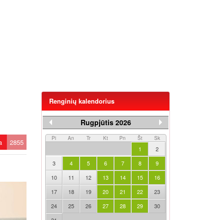
Renginių kalendorius
Rugpjūtis 2026
Pi
An
Tr
Kt
Pn
Št
Sk
ta
2855
1
2
3
4
5
6
7
8
9
10
11
12
13
14
15
16
17
18
19
20
21
22
23
24
25
26
27
28
29
30