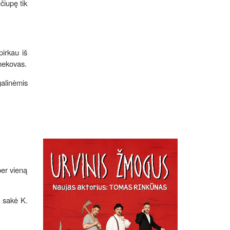
čiupę tik
pirkau iš
šnekovas.
galinėmis
per vieną
– sakė K.