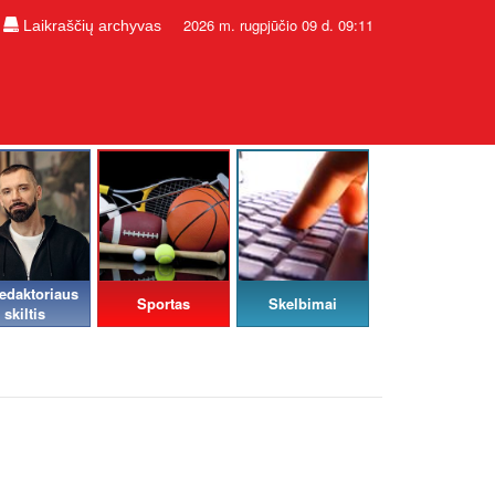
2026 m. rugpjūčio 09 d. 09:11
Laikraščių archyvas
edaktoriaus
Sportas
Skelbimai
skiltis