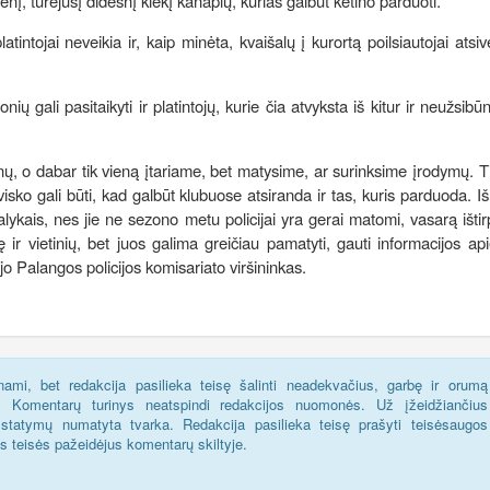
nį, turėjusį didesnį kiekį kanapių, kurias galbūt ketino parduoti.
tojai neveikia ir, kaip minėta, kvaišalų į kurortą poilsiautojai atsiv
gali pasitaikyti ir platintojų, kurie čia atvyksta iš kitur ir neužsibūn
nų, o dabar tik vieną įtariame, bet matysime, ar surinksime įrodymų. 
visko gali būti, kad galbūt klubuose atsiranda ir tas, kuris parduoda. Iš 
dalykais, nes jie ne sezono metu policijai yra gerai matomi, vasarą ištir
r vietinių, bet juos galima greičiau pamatyti, gauti informacijos api
ėjo Palangos policijos komisariato viršininkas.
ami, bet redakcija pasilieka teisę šalinti neadekvačius, garbę ir orumą
s. Komentarų turinys neatspindi redakcijos nuomonės. Už įžeidžiančius
statymų numatyta tvarka. Redakcija pasilieka teisę prašyti teisėsaugos
us teisės pažeidėjus komentarų skiltyje.