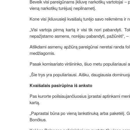
Beveik visi pareigūnams įkliuvę narkotikų vartotojai – 
vieną narkotikų turėjusį nepilnametį.
Kone visi įkliuvusieji kvaišalų turėjo savo reikmėms ir ne
„Visi vartoja pirmą kartą ir visi tik nori pabandyti. T
nepažįstamo asmens, norėjau pabandyti, pažiūrėti“, – a
Atlikdami asmenų apžiūrą pareigūnai neretai randa folij
medžiagomis.
Pasak komisariato viršininko, šiuo metu populiariausi 
„Šie trys yra populiariausi. Aišku, daugiausia dominu
Kvaišalais pasirūpina iš anksto
Pas kurorte poilsiaujančiuosius įprastai aptinkami menk
kartą.
„Paprastai būna po vieną lankstinuką arba paketėlį. Gre
Bončkus.