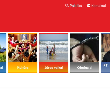
Paieška
Kontaktai
PT r
ai
Kultūra
Jūros vaikai
Kriminalai