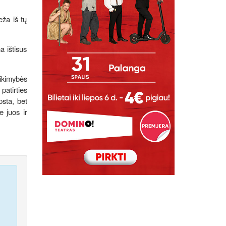
eža iš tų
a ištisus
Tikimybės
patirties
psta, bet
e juos ir