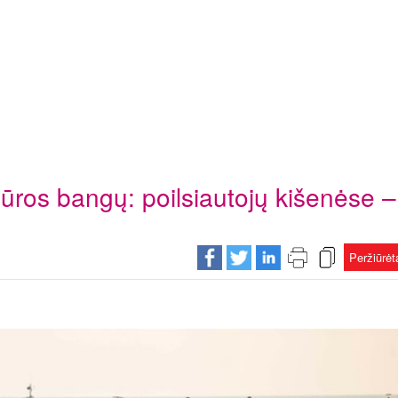
 jūros bangų: poilsiautojų kišenėse –
Peržiūrė