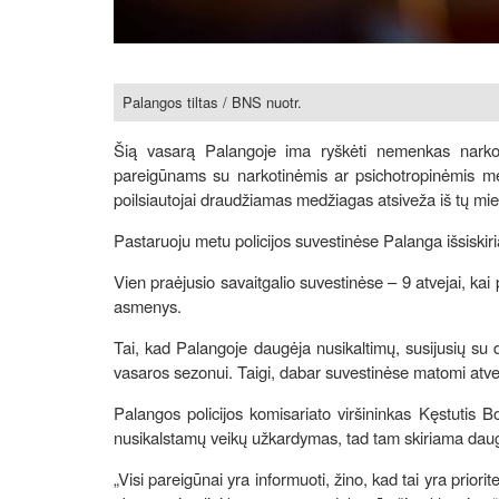
Palangos tiltas / BNS nuotr.
Šią vasarą Palangoje ima ryškėti nemenkas narkotikų
pareigūnams su narkotinėmis ar psichotropinėmis me
poilsiautojai draudžiamas medžiagas atsiveža iš tų mi
Pastaruoju metu policijos suvestinėse Palanga išsiski
Vien praėjusio savaitgalio suvestinėse – 9 atvejai, kai
asmenys.
Tai, kad Palangoje daugėja nusikaltimų, susijusių su
vasaros sezonui. Taigi, dabar suvestinėse matomi atvejai
Palangos policijos komisariato viršininkas Kęstutis B
nusikalstamų veikų užkardymas, tad tam skiriama dau
„Visi pareigūnai yra informuoti, žino, kad tai yra prio