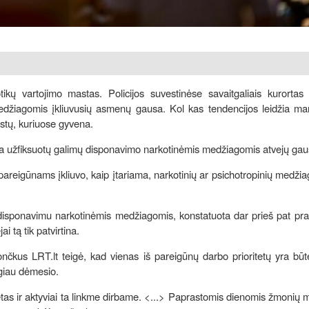
 vartojimo mastas. Policijos suvestinėse savaitgaliais kurortas iš
džiagomis įkliuvusių asmenų gausa. Kol kas tendencijos leidžia man
estų, kuriuose gyvena.
ria užfiksuotų galimų disponavimo narkotinėmis medžiagomis atvejų gau
 pareigūnams įkliuvo, kaip įtariama, narkotinių ar psichotropinių medžia
 disponavimu narkotinėmis medžiagomis, konstatuota dar prieš pat pr
 tą tik patvirtina.
ončkus LRT.lt teigė, kad vienas iš pareigūnų darbo prioritetų yra būt
giau dėmesio.
ritetas ir aktyviai ta linkme dirbame. <...> Paprastomis dienomis žmonių 