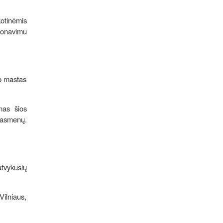
otinėmis
sponavimu
mo mastas
mas šios
ų asmenų.
atvykusių
Vilniaus,