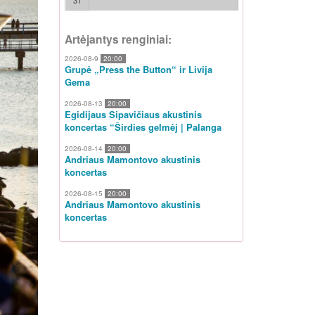
31
Artėjantys renginiai:
2026-08-9
20:00
Grupė „Press the Button“ ir Livija
Gema
2026-08-13
20:00
Egidijaus Sipavičiaus akustinis
koncertas “Širdies gelmėj | Palanga
2026-08-14
20:00
Andriaus Mamontovo akustinis
koncertas
2026-08-15
20:00
Andriaus Mamontovo akustinis
koncertas