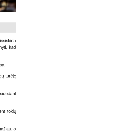
siskiria
yti, kad
sa.
gų turėję
asidedant
ent tokių
mažiau, o