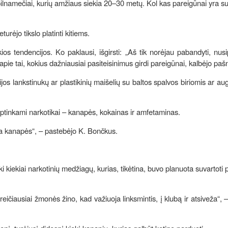
pilnamečiai, kurių amžiaus siekia 20–30 metų. Kol kas pareigūnai yra su
turėjo tikslo platinti kitiems.
okios tendencijos. Ko paklausi, išgirsti: „Aš tik norėjau pabandyti, nusi
pie tai, kokius dažniausiai pasiteisinimus girdi pareigūnai, kalbėjo pa
os lankstinukų ar plastikinių maišelių su baltos spalvos biriomis ar au
aptinkami narkotikai – kanapės, kokainas ir amfetaminas.
oja kanapės“, – pastebėjo K. Bončkus.
i kiekiai narkotinių medžiagų, kurias, tikėtina, buvo planuota suvartoti 
ičiausiai žmonės žino, kad važiuoja linksmintis, į klubą ir atsiveža“, 