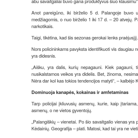
abu savaitgaliai buvo gana produktyvūs šiuo klausimu
Anot pareigūno, iki birželio 5 d. Palangoje buvo u
medžiagomis, o nuo birželio 1 iki 17 d. – 20 atvejų. P
narkotikais.
Taigi, tikėtina, kad šis sezonas gerokai lenks praėjusįjį.
Nors policininkams pavyksta identifikuoti vis daugiau n
yra didesnis.
„Aišku, yra dalis, kurių nepagauni. Kiek pagauni, 
nusikalstamos veikos yra didelis. Bet, žinoma, nesim
Nėra dar kol kas tokios tendencijos matyti“, – kalbėjo 
Dominuoja kanapės, kokainas ir amfetaminas
Tarp policijai įkliuvusių asmenų, kurie, kaip įtariam
asmenų, o ne vietos gyventojų.
„Palangiškių – vienetai. Po šio savaitgalio vienas yra 
Kėdainių. Geografija – plati. Matosi, kad tai yra ne vie