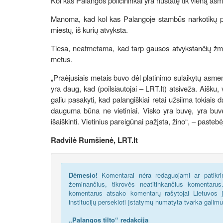
Kol kas Palangos policininkai yra nustatę tik vieną asme
Manoma, kad kol kas Palangoje stambūs narkotikų platin
miestų, iš kurių atvyksta.
Tiesa, neatmetama, kad tarp gausos atvykstančių žmonių 
metus.
„Praėjusiais metais buvo dėl platinimo sulaikytų asme
yra daug, kad (poilsiautojai – LRT.lt) atsiveža. Aišku, 
galiu pasakyti, kad palangiškiai retai užsiima tokiais 
dauguma būna ne vietiniai. Visko yra buvę, yra buvę i
išaiškinti. Vietinius pareigūnai pažįsta, žino“, – pasteb
Radvilė Rumšienė, LRT.lt
Dėmesio!
Komentarai nėra redaguojami ar patikrin
žeminančius, tikrovės neatitinkančius komentaru
komentarus atsako komentarų rašytojai Lietuvos į
institucijų persekioti įstatymų numatyta tvarka galim
„Palangos tilto“ redakcija