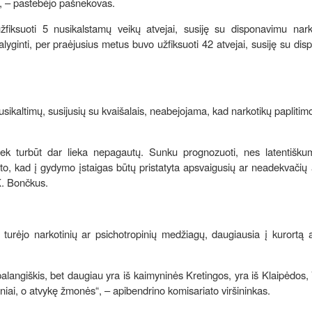
“, – pastebėjo pašnekovas.
žfiksuoti 5 nusikalstamų veikų atvejai, susiję su disponavimu nark
alyginti, per praėjusius metus buvo užfiksuoti 42 atvejai, susiję su di
usikaltimų, susijusių su kvaišalais, neabejojama, kad narkotikų papliti
tiek turbūt dar lieka nepagautų. Sunku prognozuoti, nes latentišku
ato, kad į gydymo įstaigas būtų pristatyta apsvaigusių ar neadekvači
K. Bončkus.
a, turėjo narkotinių ar psichotropinių medžiagų, daugiausia į kurortą 
palangiškis, bet daugiau yra iš kaimyninės Kretingos, yra iš Klaipėdos, 
tiniai, o atvykę žmonės“, – apibendrino komisariato viršininkas.