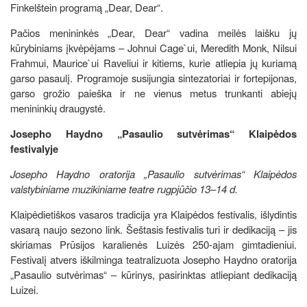
Finkelštein programą „Dear, Dear“.
Pačios menininkės „Dear, Dear“ vadina meilės laišku jų
kūrybiniams įkvėpėjams – Johnui Cage`ui, Meredith Monk, Nilsui
Frahmui, Maurice`ui Raveliui ir kitiems, kurie atliepia jų kuriamą
garso pasaulį. Programoje susijungia sintezatoriai ir fortepijonas,
garso grožio paieška ir ne vienus metus trunkanti abiejų
menininkių draugystė.
Josepho Haydno „Pasaulio sutvėrimas“ Klaipėdos
festivalyje
Josepho Haydno oratorija „Pasaulio sutvėrimas“ Klaipėdos
valstybiniame muzikiniame teatre rugpjūčio 13–14 d.
Klaipėdietiškos vasaros tradicija yra Klaipėdos festivalis, išlydintis
vasarą naujo sezono link. Šeštasis festivalis turi ir dedikaciją – jis
skiriamas Prūsijos karalienės Luizės 250-ajam gimtadieniui.
Festivalį atvers iškilminga teatralizuota Josepho Haydno oratorija
„Pasaulio sutvėrimas“ – kūrinys, pasirinktas atliepiant dedikaciją
Luizei.