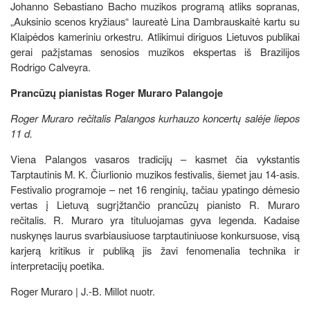
Johanno Sebastiano Bacho muzikos programą atliks sopranas,
„Auksinio scenos kryžiaus“ laureatė Lina Dambrauskaitė kartu su
Klaipėdos kameriniu orkestru. Atlikimui diriguos Lietuvos publikai
gerai pažįstamas senosios muzikos ekspertas iš Brazilijos
Rodrigo Calveyra.
Prancūzų pianistas Roger Muraro Palangoje
Roger Muraro rečitalis Palangos kurhauzo koncertų salėje liepos
11 d.
Viena Palangos vasaros tradicijų – kasmet čia vykstantis
Tarptautinis M. K. Čiurlionio muzikos festivalis, šiemet jau 14-asis.
Festivalio programoje – net 16 renginių, tačiau ypatingo dėmesio
vertas į Lietuvą sugrįžtančio prancūzų pianisto R. Muraro
rečitalis. R. Muraro yra tituluojamas gyva legenda. Kadaise
nuskynęs laurus svarbiausiuose tarptautiniuose konkursuose, visą
karjerą kritikus ir publiką jis žavi fenomenalia technika ir
interpretacijų poetika.
Roger Muraro | J.-B. Millot nuotr.