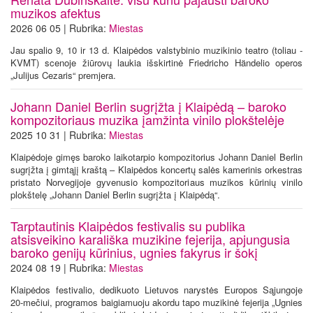
muzikos afektus
2026 06 05 | Rubrika:
Miestas
Jau spalio 9, 10 ir 13 d. Klaipėdos valstybinio muzikinio teatro (toliau -
KVMT) scenoje žiūrovų laukia išskirtinė Friedricho Händelio operos
„Julijus Cezaris“ premjera.
Johann Daniel Berlin sugrįžta į Klaipėdą – baroko
kompozitoriaus muzika įamžinta vinilo plokštelėje
2025 10 31 | Rubrika:
Miestas
Klaipėdoje gimęs baroko laikotarpio kompozitorius Johann Daniel Berlin
sugrįžta į gimtąjį kraštą – Klaipėdos koncertų salės kamerinis orkestras
pristato Norvegijoje gyvenusio kompozitoriaus muzikos kūrinių vinilo
plokštelę „Johann Daniel Berlin sugrįžta į Klaipėdą“.
Tarptautinis Klaipėdos festivalis su publika
atsisveikino karališka muzikine fejerija, apjungusia
baroko genijų kūrinius, ugnies fakyrus ir šokį
2024 08 19 | Rubrika:
Miestas
Klaipėdos festivalio, dedikuoto Lietuvos narystės Europos Sąjungoje
20-mečiui, programos baigiamuoju akordu tapo muzikinė fejerija „Ugnies