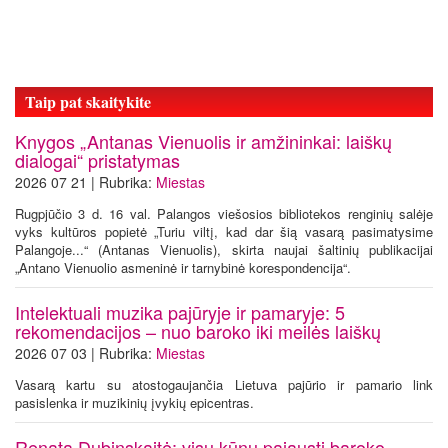
Taip pat skaitykite
Knygos „Antanas Vienuolis ir amžininkai: laiškų
dialogai“ pristatymas
2026 07 21 | Rubrika:
Miestas
Rugpjūčio 3 d. 16 val. Palangos viešosios bibliotekos renginių salėje
vyks kultūros popietė „Turiu viltį, kad dar šią vasarą pasimatysime
Palangoje...“ (Antanas Vienuolis), skirta naujai šaltinių publikacijai
„Antano Vienuolio asmeninė ir tarnybinė korespondencija“.
Intelektuali muzika pajūryje ir pamaryje: 5
rekomendacijos – nuo baroko iki meilės laiškų
2026 07 03 | Rubrika:
Miestas
Vasarą kartu su atostogaujančia Lietuva pajūrio ir pamario link
pasislenka ir muzikinių įvykių epicentras.
Renata Dubinskaitė: visu kūnu pajausti baroko