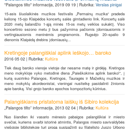
"Palangos tilto" informacija, 2019 09 19 | Rubrika:
Verslas pinigai
15-asis šiuolaikinės muzikos festivalis „Permainų muzika“ pradeda
kelionę 15-ojo Klaipėdos koncertų salės gimtadienio link. Koncertų salė
2020 metų balandžio 1-ąją minės 15-os metų veiklos sukaktį. Viso
koncertinio sezono metu ji bus pažymima pačiomis įdomiausiomis ir
vertingiausiomis meninėmis programomis. Rugsėjo 20–spalio 9
dienomis Klaipėdą drebins įdomiausių...
Kretingoje palangiškiai aplink ieškojo… baroko
2016 05 02 | Rubrika:
Kultūra
Tiek daug baroko vienoje vietoje dar nesame matę ir girdėję. Kretingos
meno mokykloje vyko metodinė diena „Paieškokime aplink baroko!“, į
kurią susirinko Palangos, Kretingos, Tauragės ir Mažeikių muzikos ir
meno mokyklų akordeonistai, vieningai nusiteikę pasidalinti žiniomis
apie baroką. Visi grojo baroko epochos kompozitorių kūrinius.
Palangiškiams pristatoma laiškų iš Sibiro kolekcija
„Palangos tilto” informacija, 2013 02 04 | Rubrika:
Kultūra
Nuo šiandien iki vasario mėnesio pabaigos palangiškiai ir miesto
svečiai, kuriems svarbi istorinė atmintis, Palangos miesto savivaldybės
viešojoje bibliotekoje turi progą susipažinti su filatelisto Juozo Urbono