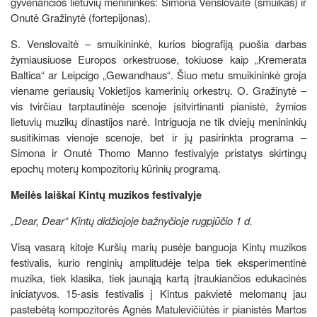
gyvenančios lietuvių menininkės: Simona Venslovaitė (smuikas) ir
Onutė Gražinytė (fortepijonas).
S. Venslovaitė – smuikininkė, kurios biografiją puošia darbas
žymiausiuose Europos orkestruose, tokiuose kaip „Kremerata
Baltica“ ar Leipcigo „Gewandhaus“. Šiuo metu smuikininkė groja
viename geriausių Vokietijos kamerinių orkestrų. O. Gražinytė –
vis tvirčiau tarptautinėje scenoje įsitvirtinanti pianistė, žymios
lietuvių muzikų dinastijos narė. Intriguoja ne tik dviejų menininkių
susitikimas vienoje scenoje, bet ir jų pasirinkta programa –
Simona ir Onutė Thomo Manno festivalyje pristatys skirtingų
epochų moterų kompozitorių kūrinių programą.
Meilės laiškai Kintų muzikos festivalyje
„Dear, Dear“ Kintų didžiojoje bažnyčioje rugpjūčio 1 d.
Visą vasarą kitoje Kuršių marių pusėje banguoja Kintų muzikos
festivalis, kurio renginių amplitudėje telpa tiek eksperimentinė
muzika, tiek klasika, tiek jaunąją kartą įtraukiančios edukacinės
iniciatyvos. 15-asis festivalis į Kintus pakvietė melomanų jau
pastebėtą kompozitorės Agnės Matulevičiūtės ir pianistės Martos