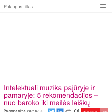
Palangos tiltas
Toggl
naviga
Intelektuali muzika pajūryje ir
pamaryje: 5 rekomendacijos –
nuo baroko iki meilės laiškų
Palangos tiltas, 2026-07-03
Peržiūrėta
866