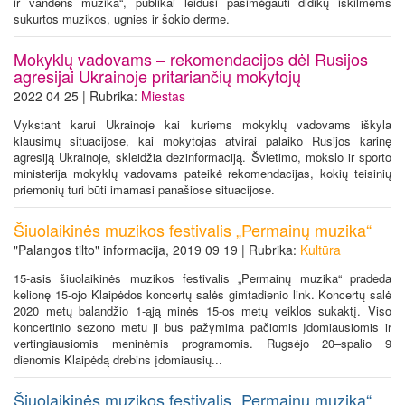
ir vandens muzika“, publikai leidusi pasimėgauti didikų iškilmėms
sukurtos muzikos, ugnies ir šokio derme.
Mokyklų vadovams – rekomendacijos dėl Rusijos
agresijai Ukrainoje pritariančių mokytojų
2022 04 25 | Rubrika:
Miestas
Vykstant karui Ukrainoje kai kuriems mokyklų vadovams iškyla
klausimų situacijose, kai mokytojas atvirai palaiko Rusijos karinę
agresiją Ukrainoje, skleidžia dezinformaciją. Švietimo, mokslo ir sporto
ministerija mokyklų vadovams pateikė rekomendacijas, kokių teisinių
priemonių turi būti imamasi panašiose situacijose.
Šiuolaikinės muzikos festivalis „Permainų muzika“
"Palangos tilto" informacija, 2019 09 19 | Rubrika:
Kultūra
15-asis šiuolaikinės muzikos festivalis „Permainų muzika“ pradeda
kelionę 15-ojo Klaipėdos koncertų salės gimtadienio link. Koncertų salė
2020 metų balandžio 1-ąją minės 15-os metų veiklos sukaktį. Viso
koncertinio sezono metu ji bus pažymima pačiomis įdomiausiomis ir
vertingiausiomis meninėmis programomis. Rugsėjo 20–spalio 9
dienomis Klaipėdą drebins įdomiausių...
Šiuolaikinės muzikos festivalis „Permainų muzika“