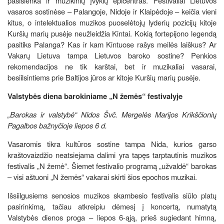
pasislenka ir muzikinių įvykių epicentras. Festivaliai Lietuvos
vasaros sostinėse – Palangoje, Nidoje ir Klaipėdoje – keičia vieni
kitus, o intelektualios muzikos puoselėtojų lyderių pozicijų kitoje
Kuršių marių pusėje neužleidžia Kintai. Kokią fortepijono legendą
pasitiks Palanga? Kas ir kam Kintuose rašys meilės laiškus? Ar
Vakarų Lietuva tampa Lietuvos baroko sostine? Penkios
rekomendacijos ne tik karštai, bet ir muzikaliai vasarai,
besiilsintiems prie Baltijos jūros ar kitoje Kuršių marių pusėje.
Valstybės diena barokiniame „N žemės“ festivalyje
„Barokas ir valstybė“ Nidos Švč. Mergelės Marijos Krikščionių
Pagalbos bažnyčioje liepos 6 d.
Vasaromis tikra kultūros sostine tampa Nida, kurios garso
kraštovaizdžio neatsiejama dalimi yra tapęs tarptautinis muzikos
festivalis „N žemė“. Šiemet festivalio programą „užvaldė“ barokas
– visi aštuoni „N žemės“ vakarai skirti šios epochos muzikai.
Išsiilgusiems senosios muzikos skambesio festivalis siūlo platų
pasirinkimą, tačiau atkreipiu dėmesį į koncertą, numatytą
Valstybės dienos proga – liepos 6-ąją, prieš sugiedant himną,