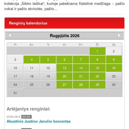
kolekcija „Sibiro laiškai“, kurioje pateikiama filatelinė medžiaga − pašto
vokai ir pašto atvirutės, pašto...
Renginių kalendorius
Rugpjūtis 2026
Pi
An
Tr
Kt
Pn
Št
Sk
1
2
3
4
5
6
7
8
9
10
11
12
13
14
15
16
17
18
19
20
21
22
23
24
25
26
27
28
29
30
31
Artėjantys renginiai:
2026-08-6
20:00
Akustinis Justino Jaručio koncertas