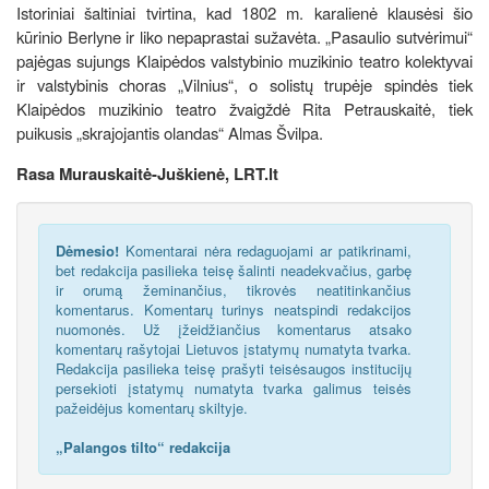
Istoriniai šaltiniai tvirtina, kad 1802 m. karalienė klausėsi šio
kūrinio Berlyne ir liko nepaprastai sužavėta. „Pasaulio sutvėrimui“
pajėgas sujungs Klaipėdos valstybinio muzikinio teatro kolektyvai
ir valstybinis choras „Vilnius“, o solistų trupėje spindės tiek
Klaipėdos muzikinio teatro žvaigždė Rita Petrauskaitė, tiek
puikusis „skrajojantis olandas“ Almas Švilpa.
Rasa Murauskaitė-Juškienė, LRT.lt
Dėmesio!
Komentarai nėra redaguojami ar patikrinami,
bet redakcija pasilieka teisę šalinti neadekvačius, garbę
ir orumą žeminančius, tikrovės neatitinkančius
komentarus. Komentarų turinys neatspindi redakcijos
nuomonės. Už įžeidžiančius komentarus atsako
komentarų rašytojai Lietuvos įstatymų numatyta tvarka.
Redakcija pasilieka teisę prašyti teisėsaugos institucijų
persekioti įstatymų numatyta tvarka galimus teisės
pažeidėjus komentarų skiltyje.
„Palangos tilto“ redakcija