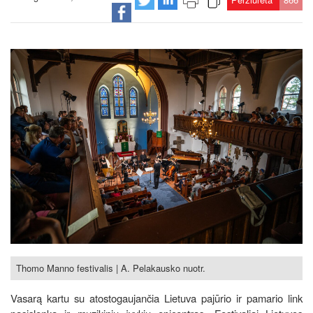
Thomo Manno festivalis | A. Pelakausko nuotr.
Vasarą kartu su atostogaujančia Lietuva pajūrio ir pamario link