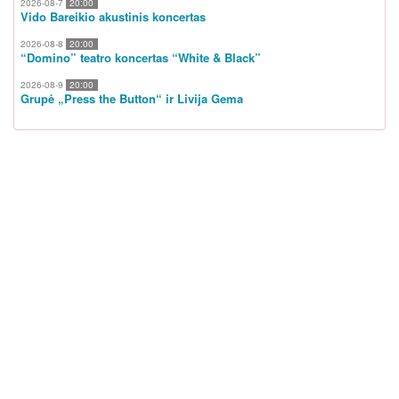
2026-08-7
20:00
Vido Bareikio akustinis koncertas
2026-08-8
20:00
“Domino” teatro koncertas “White & Black”
2026-08-9
20:00
Grupė „Press the Button“ ir Livija Gema