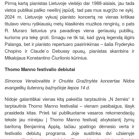
Pirmą kartą pianistas Lietuvoje viešėjo dar 1988-aisiais, jau tada
vietos publikai paliko neeilinį įspūdį, tad pas mus sugrįžo ne sykį.
2024 m. Lietuvoje vykusį pianisto koncertą ne vienas kritikas
titulavo vienu ryškiausių metų klasikinės muzikos renginių, o pats
R. Muraro lietuvius yra pavadinęs viena geriausių publikų,
kurioms yra tekę groti. Smagu ne tik tai, kad gyvą legendą išgirs
Palanga, bet ir pianisto repertuaro pasirinkimas – šalia Fryderyko
Chopino ir Claude`o Debussy opusų, pianistas skambins ir
Mikalojaus Konstantino Čiurlionio kūrinius.
Thomo Manno festivalio debiutai
Simonos Venslovaitės ir Onutės Gražinytės koncertas Nidos
evangelikų liuteronų bažnyčioje liepos 14 d.
Nidoje galantiškai vienas kitą pakeičia tarptautinis „N žemės“ ir
tarptautinis Thomo Manno festivaliai – vienam pasibaigus, išsyk
prasideda kitas. Prieš tai publikuotame vasaros rekomendacijų
tekste jau minėjau į Thomo Manno festivalį atvykstantį žymų
baritoną Benjaminą Applą, tačiau ypatingo dėmesio verta ir
festivalio debiutų programa. Joje susitinka dvi užsienyje