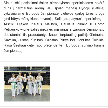
Šie aukšti pasiekimai šalies pirmenybėse sportininkams atvėrė
duris į tarptautinę areną. Jau spalio mėnesį Rygoje (Latvija)
vyksiančiame Europos čempionate Lietuvos garbę turės progą
ginti būrys mūsų klubo kovotojų. Šalia jau patyrusių sportininkų –
Arsenij Djakov, Kajaus Malinen, Pauliaus Zibalio ir Domo
Petrausko – prie šalies rinktinės prisijungs ir Europos čempionato
debiutantai, tik pradedantys kaupti tarptautinę patirtį: Gintautas
Saveika, Justas Kucinas, Orestas Purys bei Henrikas Toleikis.
Rasa Šeškauskaitė tapo pretendente į Europos jaunimo kumite
čempionatą.