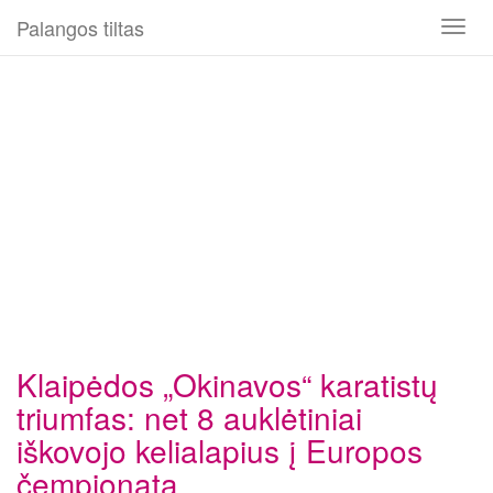
Palangos tiltas
Toggl
naviga
Klaipėdos „Okinavos“ karatistų
triumfas: net 8 auklėtiniai
iškovojo kelialapius į Europos
čempionatą