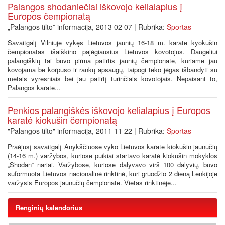
Palangos shodaniečiai iškovojo kelialapius į
Europos čempionatą
„Palangos tilto” informacija, 2013 02 07 | Rubrika:
Sportas
Savaitgalį Vilniuje vykęs Lietuvos jaunių 16-18 m. karate kyokušin
čempionatas išaiškino pajėgiausius Lietuvos kovotojus. Daugeliui
palangiškių tai buvo pirma patirtis jaunių čempionate, kuriame jau
kovojama be korpuso ir rankų apsaugų, taipogi teko jėgas išbandyti su
metais vyresniais bei jau patirtį turinčiais kovotojais. Nepaisant to,
Palangos karate...
Penkios palangiškės iškovojo kelialapius į Europos
karatė kiokušin čempionatą
"Palangos tilto" informacija, 2011 11 22 | Rubrika:
Sportas
Praėjusį savaitgalį Anykščiuose vyko Lietuvos karate kiokušin jaunučių
(14-16 m.) varžybos, kuriose puikiai startavo karatė kiokušin mokyklos
„Shodan“ nariai. Varžybose, kuriose dalyvavo virš 100 dalyvių, buvo
suformuota Lietuvos nacionalinė rinktinė, kuri gruodžio 2 dieną Lenkijoje
varžysis Europos jaunučių čempionate. Vietas rinktinėje...
Renginių kalendorius