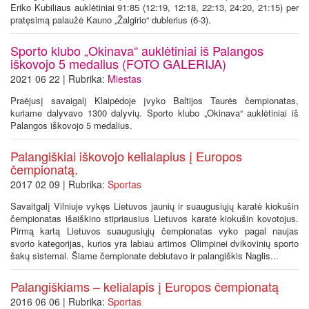
Eriko Kubiliaus auklėtiniai 91:85 (12:19, 12:18, 22:13, 24:20, 21:15) per
pratęsimą palaužė Kauno „Žalgirio“ dublerius (6-3).
Sporto klubo „Okinava“ auklėtiniai iš Palangos
iškovojo 5 medalius (FOTO GALERIJA)
2021 06 22 | Rubrika:
Miestas
Praėjusį savaigalį Klaipėdoje įvyko Baltijos Taurės čempionatas,
kuriame dalyvavo 1300 dalyvių. Sporto klubo „Okinava“ auklėtiniai iš
Palangos iškovojo 5 medalius.
Palangiškiai iškovojo kelialapius į Europos
čempionatą.
2017 02 09 | Rubrika:
Sportas
Savaitgalį Vilniuje vykęs Lietuvos jaunių ir suaugusiųjų karatė kiokušin
čempionatas išaiškino stipriausius Lietuvos karatė kiokušin kovotojus.
Pirmą kartą Lietuvos suaugusiųjų čempionatas vyko pagal naujas
svorio kategorijas, kurios yra labiau artimos Olimpinei dvikovinių sporto
šakų sistemai. Šiame čempionate debiutavo ir palangiškis Naglis...
Palangiškiams – kelialapis į Europos čempionatą
2016 06 06 | Rubrika:
Sportas