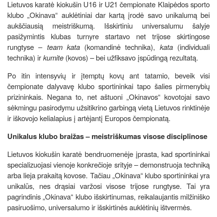
Lietuvos karatė kiokušin U16 ir U21 čempionate Klaipėdos sporto
klubo „Okinava“ auklėtiniai dar kartą įrodė savo unikalumą bei
aukščiausią meistriškumą. Išskirtiniu universalumu šalyje
pasižymintis klubas turnyre startavo net trijose skirtingose
rungtyse –
team kata
(komandinė technika),
kata
(individuali
technika) ir
kumite
(kovos) – bei užfiksavo įspūdingą rezultatą.
Po itin intensyvių ir įtemptų kovų ant tatamio, beveik visi
čempionate dalyvavę klubo sportininkai tapo šalies pirmenybių
prizininkais. Negana to, net aštuoni „Okinavos“ kovotojai savo
sėkmingu pasirodymu užsitikrino garbingą vietą Lietuvos rinktinėje
ir iškovojo kelialapius į artėjantį Europos čempionatą.
Unikalus klubo braižas – meistriškumas visose disciplinose
Lietuvos kiokušin karatė bendruomenėje įprasta, kad sportininkai
specializuojasi vienoje konkrečioje srityje – demonstruoja techniką
arba lieja prakaitą kovose. Tačiau „Okinava“ klubo sportininkai yra
unikalūs, nes drąsiai varžosi visose trijose rungtyse. Tai yra
pagrindinis „Okinava“ klubo išskirtinumas, reikalaujantis milžiniško
pasiruošimo, universalumo ir išskirtinės auklėtinių ištvermės.