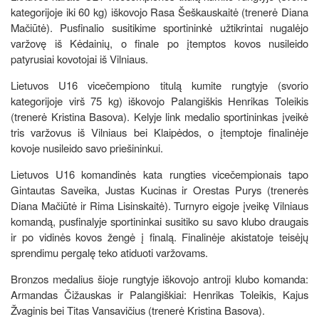
kategorijoje iki 60 kg) iškovojo Rasa Šeškauskaitė (trenerė Diana
Mačiūtė). Pusfinalio susitikime sportininkė užtikrintai nugalėjo
varžovę iš Kėdainių, o finale po įtemptos kovos nusileido
patyrusiai kovotojai iš Vilniaus.
Lietuvos U16 vicečempiono titulą kumite rungtyje (svorio
kategorijoje virš 75 kg) iškovojo Palangiškis Henrikas Toleikis
(trenerė Kristina Basova). Kelyje link medalio sportininkas įveikė
tris varžovus iš Vilniaus bei Klaipėdos, o įtemptoje finalinėje
kovoje nusileido savo priešininkui.
Lietuvos U16 komandinės kata rungties vicečempionais tapo
Gintautas Saveika, Justas Kucinas ir Orestas Purys (trenerės
Diana Mačiūtė ir Rima Lisinskaitė). Turnyro eigoje įveikę Vilniaus
komandą, pusfinalyje sportininkai susitiko su savo klubo draugais
ir po vidinės kovos žengė į finalą. Finalinėje akistatoje teisėjų
sprendimu pergalę teko atiduoti varžovams.
Bronzos medalius šioje rungtyje iškovojo antroji klubo komanda:
Armandas Čižauskas ir Palangiškiai: Henrikas Toleikis, Kajus
Žvaginis bei Titas Vansavičius (trenerė Kristina Basova).