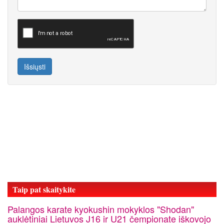
Išsiųsti
Taip pat skaitykite
Palangos karate kyokushin mokyklos "Shodan"
auklėtiniai Lietuvos J16 ir U21 čempionate iškovojo