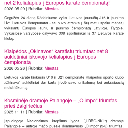
net 2 kelialapius į Europos karate čempionatą!
2026 05 29 | Rubrika:
Miestas
Gegužės 24 dieną Kėdainiuose vyko Lietuvos jaunučių J16 ir jaunimo
U21 Lietuvos čempionatai - tai buvo atranka į šių metų spalio mėnesį
vyksiantį Europos jaunių ir jaunimo čempionatą Latvijoje, Rygoje.
Vykusiose varžybose dalyvavo 308 sportininkai iš 37 Lietuvos karate
klubų.
Klaipėdos „Okinavos“ karatistų triumfas: net 8
auklėtiniai iškovojo kelialapius į Europos
čempionatą
2026 05 26 | Rubrika:
Miestas
Lietuvos karatė kiokušin U16 ir U21 čempionate Klaipėdos sporto klubo
„Okinava“ auklėtiniai dar kartą įrodė savo unikalumą bei aukščiausią
meistriškumą.
Kosminėje dramoje Palangoje – „Olimpo“ triumfas
prieš žalgiriečius
2025 11 11 | Rubrika:
Miestas
Įspūdingoje Nacionalinės krepšinio lygos („URBO-NKL“) dramoje
Palangoje – antroje mačo pusėje dominavusio „Olimpo“ (3-8) triumfas.