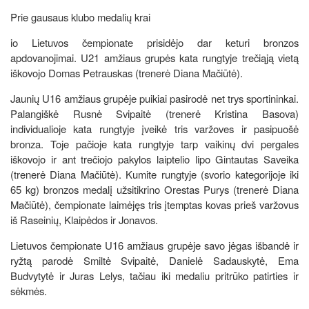
Prie gausaus klubo medalių krai
io Lietuvos čempionate prisidėjo dar keturi bronzos
apdovanojimai. U21 amžiaus grupės kata rungtyje trečiąją vietą
iškovojo Domas Petrauskas (trenerė Diana Mačiūtė).
Jaunių U16 amžiaus grupėje puikiai pasirodė net trys sportininkai.
Palangiškė Rusnė Svipaitė (trenerė Kristina Basova)
individualioje kata rungtyje įveikė tris varžoves ir pasipuošė
bronza. Toje pačioje kata rungtyje tarp vaikinų dvi pergales
iškovojo ir ant trečiojo pakylos laiptelio lipo Gintautas Saveika
(trenerė Diana Mačiūtė). Kumite rungtyje (svorio kategorijoje iki
65 kg) bronzos medalį užsitikrino Orestas Purys (trenerė Diana
Mačiūtė), čempionate laimėjęs tris įtemptas kovas prieš varžovus
iš Raseinių, Klaipėdos ir Jonavos.
Lietuvos čempionate U16 amžiaus grupėje savo jėgas išbandė ir
ryžtą parodė Smiltė Svipaitė, Danielė Sadauskytė, Ema
Budvytytė ir Juras Lelys, tačiau iki medaliu pritrūko patirties ir
sėkmės.