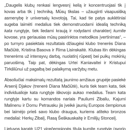
„Daugelis klubų renkasi lengvesnį kelią ir koncentruojasi tik į
kovas arba tik į techniką. Mūsų tikslas – užauginti visapusišką
asmenybę ir universalų kovotoją. Tai, kad tie patys auklėtiniai
sugeba laimėti medalius tiek demonstruodami idealią techniką
kata
rungtyje, tiek liedami kraują ir rodydami charakterį
kumite
kovose, yra geriausias mūsų pasirinktos metodikos įvertinimas“, –
po turnyro pasiektais rezultatais džiaugėsi klubo trenerės Diana
Mačiūtė, Kristina Basova ir Rima Lisinskaitė. Klubas itin dėkingas
trenerėms už intensyvų darbą, nuolatinį rūpestį bei puikų mokinių
paruošimą. Taip pat, dėkingas Urtei Kaniavaitei ir Kristupui
Tirkšliūnui už pagalbą bei palaikymą varžybų metu.
Absoliučiai maksimalų rezultatą jaunimo amžiaus grupėje pasiekė
Arsenij Djakov (trenerė Diana Mačiūtė), kuris tiek team kata, tiek
individualioje kata rungtyje iškovojo aukso medalius. Team kata
rungtyje kartu su komandos nariais Pauliumi Zibaliu, Kajumi
Malinenu ir Domu Petrausku jis įveikė jaunių Europos čempionus
bei laimėjo prieš savo klubo draugus, kuriems atiteko bronzos
medaliai: Herkų Zibalį, Rasą Šeškauskaitę ir Emilijų Stoncelį.
Lietuvos karatė U21 vicečempionės titulą kumite rungtyje (svorio