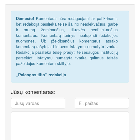
Dėmesio!
Komentarai nėra redaguojami ar patikrinami,
bet redakcija pasilieka teisę šalinti neadekvačius, garbę
ir orumą žeminančius, tikrovės neatitinkančius
komentarus. Komentarų turinys neatspindi redakcijos
nuomonės. Už įžeidžiančius komentarus atsako
komentarų rašytojai Lietuvos įstatymų numatyta tvarka.
Redakcija pasilieka teisę prašyti teisėsaugos institucijų
persekioti įstatymų numatyta tvarka galimus teisės
pažeidėjus komentarų skiltyje.
„Palangos tilto“ redakcija
Jūsų komentaras: