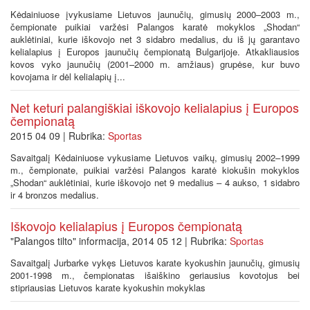
Kėdainiuose įvykusiame Lietuvos jaunučių, gimusių 2000–2003 m.,
čempionate puikiai varžėsi Palangos karatė mokyklos „Shodan“
auklėtiniai, kurie iškovojo net 3 sidabro medalius, du iš jų garantavo
kelialapius į Europos jaunučių čempionatą Bulgarijoje. Atkakliausios
kovos vyko jaunučių (2001–2000 m. amžiaus) grupėse, kur buvo
kovojama ir dėl kelialapių į...
Net keturi palangiškiai iškovojo kelialapius į Europos
čempionatą
2015 04 09 | Rubrika:
Sportas
Savaitgalį Kėdainiuose vykusiame Lietuvos vaikų, gimusių 2002–1999
m., čempionate, puikiai varžėsi Palangos karatė kiokušin mokyklos
„Shodan“ auklėtiniai, kurie iškovojo net 9 medalius – 4 aukso, 1 sidabro
ir 4 bronzos medalius.
Iškovojo kelialapius į Europos čempionatą
"Palangos tilto" informacija, 2014 05 12 | Rubrika:
Sportas
Savaitgalį Jurbarke vykęs Lietuvos karate kyokushin jaunučių, gimusių
2001-1998 m., čempionatas išaiškino geriausius kovotojus bei
stipriausias Lietuvos karate kyokushin mokyklas