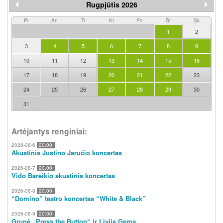
Rugpjūtis 2026
Pi
An
Tr
Kt
Pn
Št
Sk
1
2
3
4
5
6
7
8
9
10
11
12
13
14
15
16
17
18
19
20
21
22
23
24
25
26
27
28
29
30
31
Artėjantys renginiai:
2026-08-6
20:00
Akustinis Justino Jaručio koncertas
2026-08-7
20:00
Vido Bareikio akustinis koncertas
2026-08-8
20:00
“Domino” teatro koncertas “White & Black”
2026-08-9
20:00
Grupė „Press the Button“ ir Livija Gema