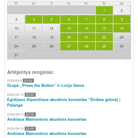
Pi
An
Tr
Kt
Pn
Št
Sk
1
2
3
4
5
6
7
8
9
10
11
12
13
14
15
16
17
18
19
20
21
22
23
24
25
26
27
28
29
30
31
Artėjantys renginiai:
2026-08-9
20:00
Grupė „Press the Button“ ir Livija Gema
2026-08-13
20:00
Egidijaus Sipavičiaus akustinis koncertas “Širdies gelmėj |
Palanga
2026-08-14
20:00
Andriaus Mamontovo akustinis koncertas
2026-08-15
20:00
Andriaus Mamontovo akustinis koncertas