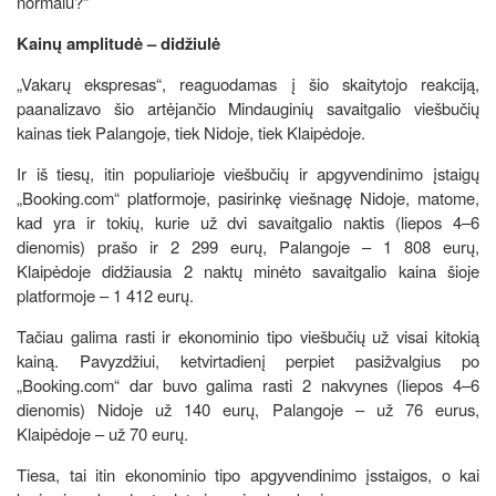
normalu?“
Kainų amplitudė – didžiulė
„Vakarų ekspresas“, reaguodamas į šio skaitytojo reakciją,
paanalizavo šio artėjančio Mindauginių savaitgalio viešbučių
kainas tiek Palangoje, tiek Nidoje, tiek Klaipėdoje.
Ir iš tiesų, itin populiarioje viešbučių ir apgyvendinimo įstaigų
„Booking.com“ platformoje, pasirinkę viešnagę Nidoje, matome,
kad yra ir tokių, kurie už dvi savaitgalio naktis (liepos 4–6
dienomis) prašo ir 2 299 eurų, Palangoje – 1 808 eurų,
Klaipėdoje didžiausia 2 naktų minėto savaitgalio kaina šioje
platformoje – 1 412 eurų.
Tačiau galima rasti ir ekonominio tipo viešbučių už visai kitokią
kainą. Pavyzdžiui, ketvirtadienį perpiet pasižvalgius po
„Booking.com“ dar buvo galima rasti 2 nakvynes (liepos 4–6
dienomis) Nidoje už 140 eurų, Palangoje – už 76 eurus,
Klaipėdoje – už 70 eurų.
Tiesa, tai itin ekonominio tipo apgyvendinimo įsstaigos, o kai