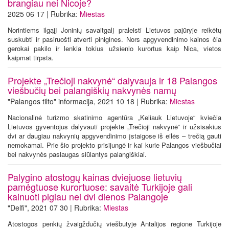
brangiau nei Nicoje?
2025 06 17 | Rubrika:
Miestas
Norintiems ilgąjį Joninių savaitgalį praleisti Lietuvos pajūryje reikėtų
suskubti ir pasiruošti atverti pinigines. Nors apgyvendinimo kainos čia
gerokai pakilo ir lenkia tokius užsienio kurortus kaip Nica, vietos
kaipmat tirpsta.
Projekte „Trečioji nakvynė“ dalyvauja ir 18 Palangos
viešbučių bei palangiškių nakvynės namų
"Palangos tilto" informacija, 2021 10 18 | Rubrika:
Miestas
Nacionalinė turizmo skatinimo agentūra „Keliauk Lietuvoje“ kviečia
Lietuvos gyventojus dalyvauti projekte „Trečioji nakvynė“ ir užsisakius
dvi ar daugiau nakvynių apgyvendinimo įstaigose iš eilės – trečią gauti
nemokamai. Prie šio projekto prisijungė ir kai kurie Palangos viešbučiai
bei nakvynės paslaugas siūlantys palangiškiai.
Palygino atostogų kainas dviejuose lietuvių
pamėgtuose kurortuose: savaitė Turkijoje gali
kainuoti pigiau nei dvi dienos Palangoje
"Delfi", 2021 07 30 | Rubrika:
Miestas
Atostogos penkių žvaigždučių viešbutyje Antalijos regione Turkijoje