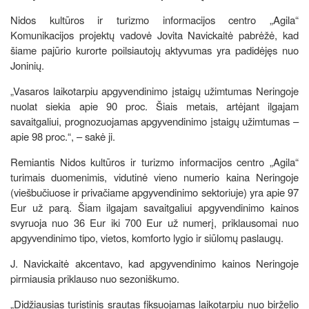
Nidos kultūros ir turizmo informacijos centro „Agila“
Komunikacijos projektų vadovė Jovita Navickaitė pabrėžė, kad
šiame pajūrio kurorte poilsiautojų aktyvumas yra padidėjęs nuo
Joninių.
„Vasaros laikotarpiu apgyvendinimo įstaigų užimtumas Neringoje
nuolat siekia apie 90 proc. Šiais metais, artėjant ilgajam
savaitgaliui, prognozuojamas apgyvendinimo įstaigų užimtumas –
apie 98 proc.“, – sakė ji.
Remiantis Nidos kultūros ir turizmo informacijos centro „Agila“
turimais duomenimis, vidutinė vieno numerio kaina Neringoje
(viešbučiuose ir privačiame apgyvendinimo sektoriuje) yra apie 97
Eur už parą. Šiam ilgajam savaitgaliui apgyvendinimo kainos
svyruoja nuo 36 Eur iki 700 Eur už numerį, priklausomai nuo
apgyvendinimo tipo, vietos, komforto lygio ir siūlomų paslaugų.
J. Navickaitė akcentavo, kad apgyvendinimo kainos Neringoje
pirmiausia priklauso nuo sezoniškumo.
„Didžiausias turistinis srautas fiksuojamas laikotarpiu nuo birželio