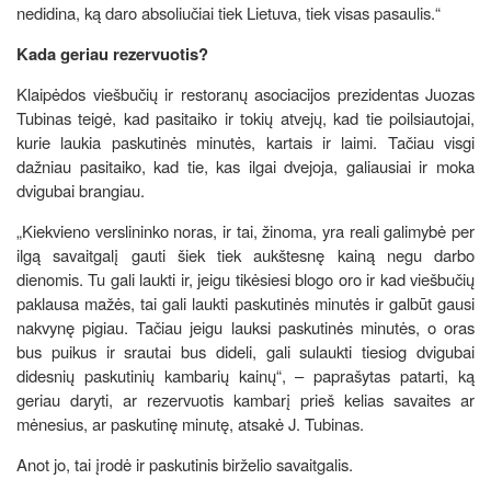
nedidina, ką daro absoliučiai tiek Lietuva, tiek visas pasaulis.“
Kada geriau rezervuotis?
Klaipėdos viešbučių ir restoranų asociacijos prezidentas Juozas
Tubinas teigė, kad pasitaiko ir tokių atvejų, kad tie poilsiautojai,
kurie laukia paskutinės minutės, kartais ir laimi. Tačiau visgi
dažniau pasitaiko, kad tie, kas ilgai dvejoja, galiausiai ir moka
dvigubai brangiau.
„Kiekvieno verslininko noras, ir tai, žinoma, yra reali galimybė per
ilgą savaitgalį gauti šiek tiek aukštesnę kainą negu darbo
dienomis. Tu gali laukti ir, jeigu tikėsiesi blogo oro ir kad viešbučių
paklausa mažės, tai gali laukti paskutinės minutės ir galbūt gausi
nakvynę pigiau. Tačiau jeigu lauksi paskutinės minutės, o oras
bus puikus ir srautai bus dideli, gali sulaukti tiesiog dvigubai
didesnių paskutinių kambarių kainų“, – paprašytas patarti, ką
geriau daryti, ar rezervuotis kambarį prieš kelias savaites ar
mėnesius, ar paskutinę minutę, atsakė J. Tubinas.
Anot jo, tai įrodė ir paskutinis birželio savaitgalis.