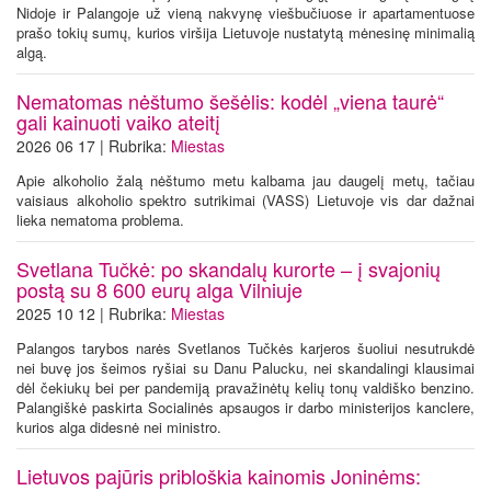
Nidoje ir Palangoje už vieną nakvynę viešbučiuose ir apartamentuose
prašo tokių sumų, kurios viršija Lietuvoje nustatytą mėnesinę minimalią
algą.
Nematomas nėštumo šešėlis: kodėl „viena taurė“
gali kainuoti vaiko ateitį
2026 06 17 | Rubrika:
Miestas
Apie alkoholio žalą nėštumo metu kalbama jau daugelį metų, tačiau
vaisiaus alkoholio spektro sutrikimai (VASS) Lietuvoje vis dar dažnai
lieka nematoma problema.
Svetlana Tučkė: po skandalų kurorte – į svajonių
postą su 8 600 eurų alga Vilniuje
2025 10 12 | Rubrika:
Miestas
Palangos tarybos narės Svetlanos Tučkės karjeros šuoliui nesutrukdė
nei buvę jos šeimos ryšiai su Danu Palucku, nei skandalingi klausimai
dėl čekiukų bei per pandemiją pravažinėtų kelių tonų valdiško benzino.
Palangiškė paskirta Socialinės apsaugos ir darbo ministerijos kanclere,
kurios alga didesnė nei ministro.
Lietuvos pajūris pribloškia kainomis Joninėms: