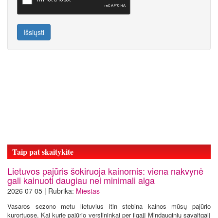
Išsiųsti
Taip pat skaitykite
Lietuvos pajūris šokiruoja kainomis: viena nakvynė
gali kainuoti daugiau nei minimali alga
2026 07 05 | Rubrika:
Miestas
Vasaros sezono metu lietuvius itin stebina kainos mūsų pajūrio
kurortuose. Kai kurie pajūrio verslininkai per ilgąjį Mindauginių savaitgalį