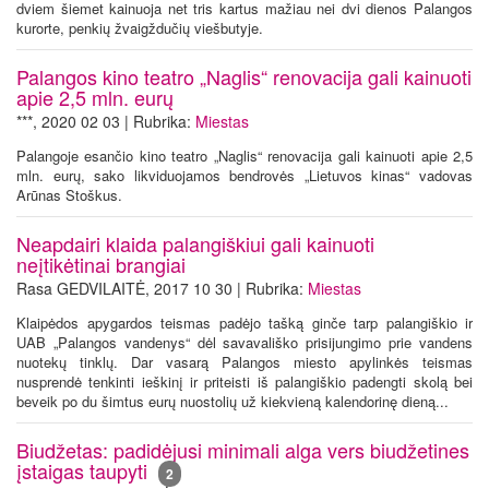
dviem šiemet kainuoja net tris kartus mažiau nei dvi dienos Palangos
kurorte, penkių žvaigždučių viešbutyje.
Palangos kino teatro „Naglis“ renovacija gali kainuoti
apie 2,5 mln. eurų
***, 2020 02 03 | Rubrika:
Miestas
Palangoje esančio kino teatro „Naglis“ renovacija gali kainuoti apie 2,5
mln. eurų, sako likviduojamos bendrovės „Lietuvos kinas“ vadovas
Arūnas Stoškus.
Neapdairi klaida palangiškiui gali kainuoti
neįtikėtinai brangiai
Rasa GEDVILAITĖ, 2017 10 30 | Rubrika:
Miestas
Klaipėdos apygardos teismas padėjo tašką ginče tarp palangiškio ir
UAB „Palangos vandenys“ dėl savavališko prisijungimo prie vandens
nuotekų tinklų. Dar vasarą Palangos miesto apylinkės teismas
nusprendė tenkinti ieškinį ir priteisti iš palangiškio padengti skolą bei
beveik po du šimtus eurų nuostolių už kiekvieną kalendorinę dieną...
Biudžetas: padidėjusi minimali alga vers biudžetines
įstaigas taupyti
2