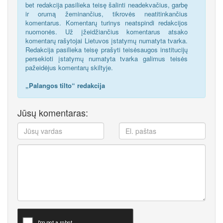
bet redakcija pasilieka teisę šalinti neadekvačius, garbę
ir orumą žeminančius, tikrovės neatitinkančius
komentarus. Komentarų turinys neatspindi redakcijos
nuomonės. Už įžeidžiančius komentarus atsako
komentarų rašytojai Lietuvos įstatymų numatyta tvarka.
Redakcija pasilieka teisę prašyti teisėsaugos institucijų
persekioti įstatymų numatyta tvarka galimus teisės
pažeidėjus komentarų skiltyje.
„Palangos tilto“ redakcija
Jūsų komentaras: