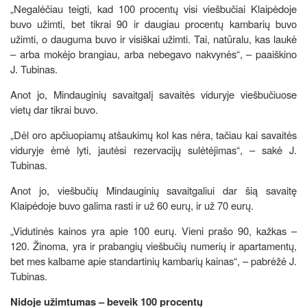
„Negalėčiau teigti, kad 100 procentų visi viešbučiai Klaipėdoje
buvo užimti, bet tikrai 90 ir daugiau procentų kambarių buvo
užimti, o dauguma buvo ir visiškai užimti. Tai, natūralu, kas laukė
– arba mokėjo brangiau, arba nebegavo nakvynės“, – paaiškino
J. Tubinas.
Anot jo, Mindauginių savaitgalį savaitės viduryje viešbučiuose
vietų dar tikrai buvo.
„Dėl oro apčiuopiamų atšaukimų kol kas nėra, tačiau kai savaitės
viduryje ėmė lyti, jautėsi rezervacijų sulėtėjimas“, – sakė J.
Tubinas.
Anot jo, viešbučių Mindauginių savaitgaliui dar šią savaitę
Klaipėdoje buvo galima rasti ir už 60 eurų, ir už 70 eurų.
„Vidutinės kainos yra apie 100 eurų. Vieni prašo 90, kažkas –
120. Žinoma, yra ir prabangių viešbučių numerių ir apartamentų,
bet mes kalbame apie standartinių kambarių kainas“, – pabrėžė J.
Tubinas.
Nidoje užimtumas – beveik 100 procentų