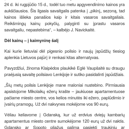
24 d. iki rugpjūčio 15 d., todėl tuo metu apgyvendinimo kainos yra
aukščiausios. Šis ilgasis savaitgalis patenka į „pikinį„ sezoną, tad
kainos išlieka panašios kaip ir kitais vasaros savaitgaliais.
Reikšmingų kainų pokyčių, palyginti su įprastu vasaros
savaitgaliu, nepastebima“, – kalbėjo J. Navickaitė.
Dėl kainų – į kaimyninę šalį
Kai kurie lietuviai dėl pigesnio poilsio ir naujų įspūdžių tiesiog
aplenkia Lietuvos pajūrį ir renkasi kitas alternatyvas.
Pavyzdžiui, žinoma Klaipėdos plaukikė Eglė Vaupšaitė su draugu
praėjusią savaitę poilsiavo Lenkijoje ir sutiko pasidalinti įspūdžiais.
„Šių metų poilsis Lenkijoje mane maloniai nustebino. Pirmiausia
apsistojome Mikolaikų ežerų krašte – jaukiuose apartamentuose
pačiame miesto centre, vos kelios minutės iki ežero, paplūdimio ir
įvairių pramogų. Už dvi nakvynes mokėjome vos 90 eurų.
Vėliau keliavome į Gdanską, kur už erdvius dviejų kambarių
apartamentus miesto centre sumokėjome 120 eurų už dvi naktis.
Gdansko ar Sopoto pliažus galima pasiekti traukiniu ar