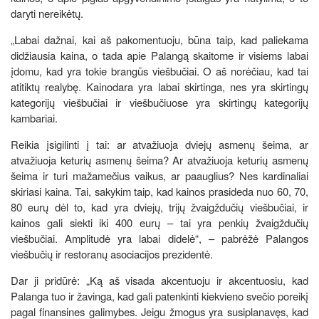
daryti nereikėtų.
„Labai dažnai, kai aš pakomentuoju, būna taip, kad paliekama
didžiausia kaina, o tada apie Palangą skaitome ir visiems labai
įdomu, kad yra tokie brangūs viešbučiai. O aš norėčiau, kad tai
atitiktų realybę. Kainodara yra labai skirtinga, nes yra skirtingų
kategorijų viešbučiai ir viešbučiuose yra skirtingų kategorijų
kambariai.
Reikia įsigilinti į tai: ar atvažiuoja dviejų asmenų šeima, ar
atvažiuoja keturių asmenų šeima? Ar atvažiuoja keturių asmenų
šeima ir turi mažamečius vaikus, ar paauglius? Nes kardinaliai
skiriasi kaina. Tai, sakykim taip, kad kainos prasideda nuo 60, 70,
80 eurų dėl to, kad yra dviejų, trijų žvaigždučių viešbučiai, ir
kainos gali siekti iki 400 eurų – tai yra penkių žvaigždučių
viešbučiai. Amplitudė yra labai didelė“, – pabrėžė Palangos
viešbučių ir restoranų asociacijos prezidentė.
Dar ji pridūrė: „Ką aš visada akcentuoju ir akcentuosiu, kad
Palanga tuo ir žavinga, kad gali patenkinti kiekvieno svečio poreikį
pagal finansines galimybes. Jeigu žmogus yra susiplanavęs, kad