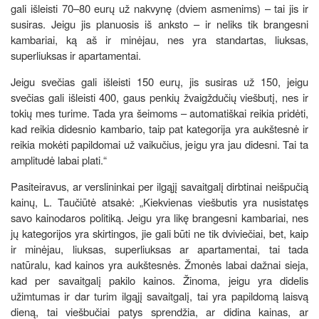
gali išleisti 70–80 eurų už nakvynę (dviem asmenims) – tai jis ir
susiras. Jeigu jis planuosis iš anksto – ir neliks tik brangesni
kambariai, ką aš ir minėjau, nes yra standartas, liuksas,
superliuksas ir apartamentai.
Jeigu svečias gali išleisti 150 eurų, jis susiras už 150, jeigu
svečias gali išleisti 400, gaus penkių žvaigždučių viešbutį, nes ir
tokių mes turime. Tada yra šeimoms – automatiškai reikia pridėti,
kad reikia didesnio kambario, taip pat kategorija yra aukštesnė ir
reikia mokėti papildomai už vaikučius, jeigu yra jau didesni. Tai ta
amplitudė labai plati.“
Pasiteiravus, ar verslininkai per ilgąjį savaitgalį dirbtinai neišpučią
kainų, L. Taučiūtė atsakė: „Kiekvienas viešbutis yra nusistatęs
savo kainodaros politiką. Jeigu yra likę brangesni kambariai, nes
jų kategorijos yra skirtingos, jie gali būti ne tik dviviečiai, bet, kaip
ir minėjau, liuksas, superliuksas ar apartamentai, tai tada
natūralu, kad kainos yra aukštesnės. Žmonės labai dažnai sieja,
kad per savaitgalį pakilo kainos. Žinoma, jeigu yra didelis
užimtumas ir dar turim ilgąjį savaitgalį, tai yra papildomą laisvą
dieną, tai viešbučiai patys sprendžia, ar didina kainas, ar