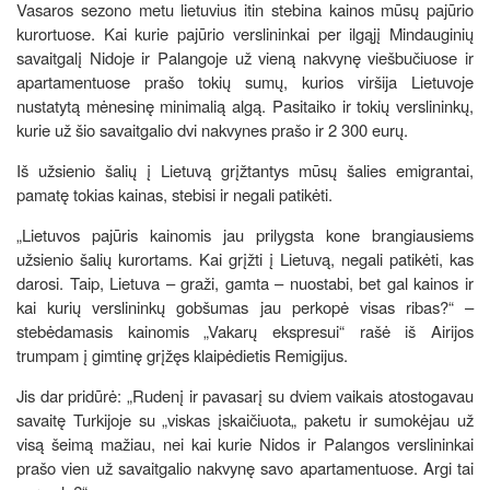
Vasaros sezono metu lietuvius itin stebina kainos mūsų pajūrio
kurortuose. Kai kurie pajūrio verslininkai per ilgąjį Mindauginių
savaitgalį Nidoje ir Palangoje už vieną nakvynę viešbučiuose ir
apartamentuose prašo tokių sumų, kurios viršija Lietuvoje
nustatytą mėnesinę minimalią algą. Pasitaiko ir tokių verslininkų,
kurie už šio savaitgalio dvi nakvynes prašo ir 2 300 eurų.
Iš užsienio šalių į Lietuvą grįžtantys mūsų šalies emigrantai,
pamatę tokias kainas, stebisi ir negali patikėti.
„Lietuvos pajūris kainomis jau prilygsta kone brangiausiems
užsienio šalių kurortams. Kai grįžti į Lietuvą, negali patikėti, kas
darosi. Taip, Lietuva – graži, gamta – nuostabi, bet gal kainos ir
kai kurių verslininkų gobšumas jau perkopė visas ribas?“ –
stebėdamasis kainomis „Vakarų ekspresui“ rašė iš Airijos
trumpam į gimtinę grįžęs klaipėdietis Remigijus.
Jis dar pridūrė: „Rudenį ir pavasarį su dviem vaikais atostogavau
savaitę Turkijoje su „viskas įskaičiuota„ paketu ir sumokėjau už
visą šeimą mažiau, nei kai kurie Nidos ir Palangos verslininkai
prašo vien už savaitgalio nakvynę savo apartamentuose. Argi tai