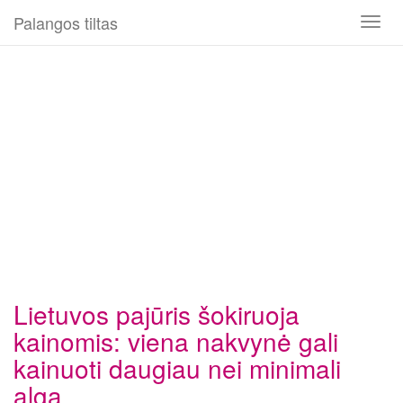
Palangos tiltas
Toggl
naviga
Lietuvos pajūris šokiruoja
kainomis: viena nakvynė gali
kainuoti daugiau nei minimali
alga