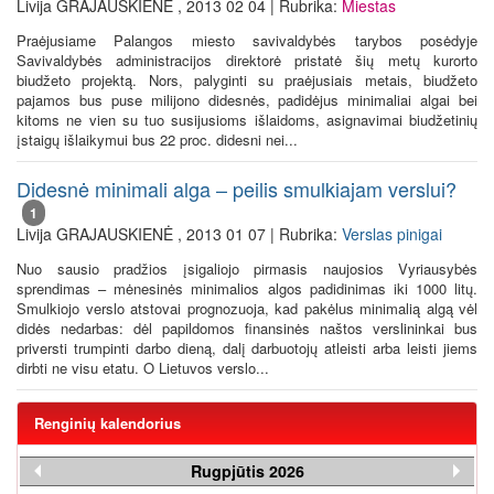
Livija GRAJAUSKIENĖ , 2013 02 04 | Rubrika:
Miestas
Praėjusiame Palangos miesto savivaldybės tarybos posėdyje
Savivaldybės administracijos direktorė pristatė šių metų kurorto
biudžeto projektą. Nors, palyginti su praėjusiais metais, biudžeto
pajamos bus puse milijono didesnės, padidėjus minimaliai algai bei
kitoms ne vien su tuo susijusioms išlaidoms, asignavimai biudžetinių
įstaigų išlaikymui bus 22 proc. didesni nei...
Didesnė minimali alga – peilis smulkiajam verslui?
1
Livija GRAJAUSKIENĖ , 2013 01 07 | Rubrika:
Verslas pinigai
Nuo sausio pradžios įsigaliojo pirmasis naujosios Vyriausybės
sprendimas – mėnesinės minimalios algos padidinimas iki 1000 litų.
Smulkiojo verslo atstovai prognozuoja, kad pakėlus minimalią algą vėl
didės nedarbas: dėl papildomos finansinės naštos verslininkai bus
priversti trumpinti darbo dieną, dalį darbuotojų atleisti arba leisti jiems
dirbti ne visu etatu. O Lietuvos verslo...
Renginių kalendorius
Rugpjūtis 2026