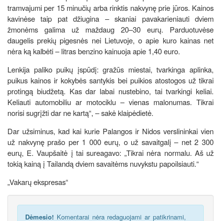
tramvajumi per 15 minučių arba rinktis nakvynę prie jūros. Kainos
kavinėse taip pat džiugina – skaniai pavakarieniauti dviem
žmonėms galima už maždaug 20–30 eurų. Parduotuvėse
daugelis prekių pigesnės nei Lietuvoje, o apie kuro kainas net
nėra ką kalbėti – litras benzino kainuoja apie 1,40 euro.
Lenkija paliko puikų įspūdį: gražūs miestai, tvarkinga aplinka,
puikus kainos ir kokybės santykis bei puikios atostogos už tikrai
protingą biudžetą. Kas dar labai nustebino, tai tvarkingi keliai.
Keliauti automobiliu ar motociklu – vienas malonumas. Tikrai
norisi sugrįžti dar ne kartą“, – sakė klaipėdietė.
Dar užsiminus, kad kai kurie Palangos ir Nidos verslininkai vien
už nakvynę prašo per 1 000 eurų, o už savaitgalį – net 2 300
eurų, E. Vaupšaitė į tai sureagavo: „Tikrai nėra normalu. Aš už
tokią kainą į Tailandą dviem savaitėms nuvykstu papoilsiauti.“
„Vakarų ekspresas“
Dėmesio!
Komentarai nėra redaguojami ar patikrinami,