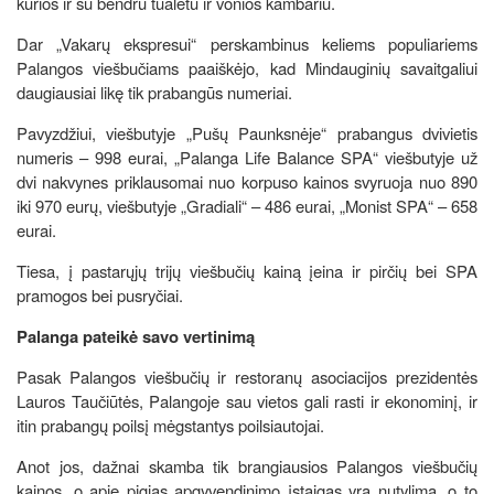
kurios ir su bendru tualetu ir vonios kambariu.
Dar „Vakarų ekspresui“ perskambinus keliems populiariems
Palangos viešbučiams paaiškėjo, kad Mindauginių savaitgaliui
daugiausiai likę tik prabangūs numeriai.
Pavyzdžiui, viešbutyje „Pušų Paunksnėje“ prabangus dvivietis
numeris – 998 eurai, „Palanga Life Balance SPA“ viešbutyje už
dvi nakvynes priklausomai nuo korpuso kainos svyruoja nuo 890
iki 970 eurų, viešbutyje „Gradiali“ – 486 eurai, „Monist SPA“ – 658
eurai.
Tiesa, į pastarųjų trijų viešbučių kainą įeina ir pirčių bei SPA
pramogos bei pusryčiai.
Palanga pateikė savo vertinimą
Pasak Palangos viešbučių ir restoranų asociacijos prezidentės
Lauros Taučiūtės, Palangoje sau vietos gali rasti ir ekonominį, ir
itin prabangų poilsį mėgstantys poilsiautojai.
Anot jos, dažnai skamba tik brangiausios Palangos viešbučių
kainos, o apie pigias apgyvendinimo įstaigas yra nutylima, o to