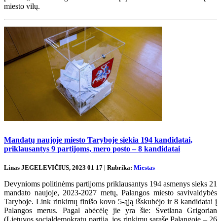
miesto vilų.
Mandatų naujoje miesto Taryboje siekia 194 kandidatai,
priklausantys 9 partijoms, mero posto – 8 kandidatai
Linas JEGELEVIČIUS, 2023 01 17 | Rubrika:
Miestas
Devynioms politinėms partijoms priklausantys 194 asmenys sieks 21
mandato naujoje, 2023-2027 metų, Palangos miesto savivaldybės
Taryboje. Link rinkimų finišo kovo 5-ąją išskubėjo ir 8 kandidatai į
Palangos merus. Pagal abėcėlę jie yra šie: Svetlana Grigorian
(Lietuvos socialdemokratų partija, jos rinkimų sąraše Palangoje – 26