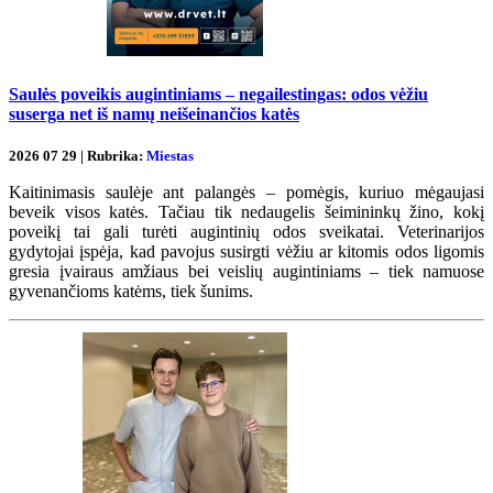
Saulės poveikis augintiniams – negailestingas: odos vėžiu
suserga net iš namų neišeinančios katės
2026 07 29 | Rubrika:
Miestas
Kaitinimasis saulėje ant palangės – pomėgis, kuriuo mėgaujasi
beveik visos katės. Tačiau tik nedaugelis šeimininkų žino, kokį
poveikį tai gali turėti augintinių odos sveikatai. Veterinarijos
gydytojai įspėja, kad pavojus susirgti vėžiu ar kitomis odos ligomis
gresia įvairaus amžiaus bei veislių augintiniams – tiek namuose
gyvenančioms katėms, tiek šunims.