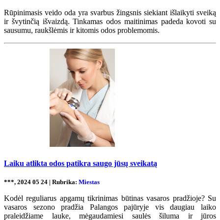
Rūpinimasis veido oda yra svarbus žingsnis siekiant išlaikyti sveiką
ir švytinčią išvaizdą. Tinkamas odos maitinimas padeda kovoti su
sausumu, raukšlėmis ir kitomis odos problemomis.
Laiku atlikta odos patikra saugo jūsų sveikatą
***, 2024 05 24 | Rubrika:
Miestas
Kodėl reguliarus apgamų tikrinimas būtinas vasaros pradžioje? Su
vasaros sezono pradžia Palangos pajūryje vis daugiau laiko
praleidžiame lauke, mėgaudamiesi saulės šiluma ir jūros