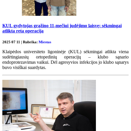
KUL gydytojas grąžino 11-mečiui judėjimo laisvę: sėkmingai
atlikta reta operacija
2025 07 11 | Rubrika:
Miestas
Klaipėdos universiteto ligoninėje (KUL) sėkmingai atlikta viena
sudėtingiausių ortopedinių operacijų – klubo sąnario
endoprotezavimas vaikui. Dėl agresyvios infekcijos jo klubo sąnarys
buvo visiškai suardytas.