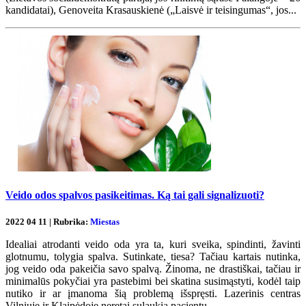
kandidatai), Genoveita Krasauskienė („Laisvė ir teisingumas“, jos...
Veido odos spalvos pasikeitimas. Ką tai gali signalizuoti?
2022 04 11 | Rubrika:
Miestas
Idealiai atrodanti veido oda yra ta, kuri sveika, spindinti, žavinti
glotnumu, tolygia spalva. Sutinkate, tiesa? Tačiau kartais nutinka,
jog veido oda pakeičia savo spalvą. Žinoma, ne drastiškai, tačiau ir
minimalūs pokyčiai yra pastebimi bei skatina susimąstyti, kodėl taip
nutiko ir ar įmanoma šią problemą išspręsti. Lazerinis centras
Vilniuje ir Klaipėdoje neretai sulaukia pacientų...