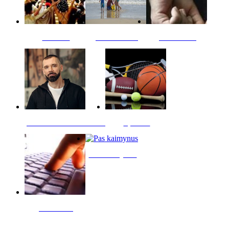
Kultūra
Jūros vaikai
Kriminalai
PT redaktoriaus skiltis
Sportas
Pas kaimynus
Skelbimai