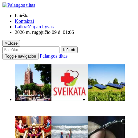
Paieška
Kontaktai
Laikraščių archyvas
2026 m. rugpjūčio 09 d. 01:06
×
Close
Ieškoti
Palangos tiltas
Toggle navigation
Miestas
Sveikata
Verslas pinigai