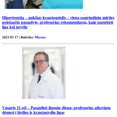
Hipertenzija – aukštas kraujospūdis – viena pagrindinių mirties
priežasčių pasaulyje, profesorius rekomenduoja, kaip pastebėti
ligą kol nevėlu
2023 05 17 | Rubrika:
Miestas
Vasario 11-oji – Pasaulinė ligonių diena: profesorius atkreipia
dėmesį į širdies ir kraujagyslių ligas