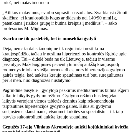
prieš, nei matavimo metu
„Atlikus matavimus, svarbu suprasti ir rezultatus. Svarbiausia žinoti
skaičius: jei kraujospūdis lygus ar didesnis nei 140/90 mmHg,
patenkama į rizikos grupę ir būtina kreiptis į medikus“, – sako
profesorius M. Miglinas.
Svarbu ne tik pastebėti, bet ir nuosekliai gydyti
Deja, nemaža dalis žmonių ne tik reguliariai nesitikrina
kraujospūdžio, tačiau ir nesiima hipertenzijos kontrolės išgirdę apie
diagnozę. Tai – didelė bėda ne tik Lietuvoje, tačiau ir visame
pasaulyje. Maždaug pusės pacientų turinčių aukštą kraujospūdį
rodmenys ir toliau viršija normos ribas, nors hipertenzijos gydymo
gairės teigia, kad aukštas kraujo spaudimas turi būti sureguliuotas
per 3 mėn. nuo diagnozės nustatymo.
Pagrindinė taisyklė - gydytojo paskirtus medikamentus būtina išgerti
laiku ir laikytis gydymo režimo. Gydymo režimo bus lengviau
laikytis vartojant vienos tabletės derinius kaip rekomenduoja
tarptautinės hipertenzijos gydymo gairės. Kilus su gydymu
susijusiems klausimams, visuomet tarkitės su specialistu – tik taip
pavyks sukontroliuoti aukštą kraujo spaudimą.
Gegužės 17-ąją Vilniaus Akropolyje aukšti kojūkininkai kviečia