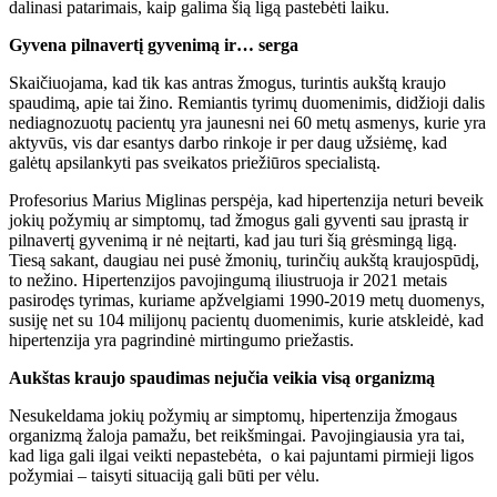
dalinasi patarimais, kaip galima šią ligą pastebėti laiku.
Gyvena pilnavertį gyvenimą ir… serga
Skaičiuojama, kad tik kas antras žmogus, turintis aukštą kraujo
spaudimą, apie tai žino. Remiantis tyrimų duomenimis, didžioji dalis
nediagnozuotų pacientų yra jaunesni nei 60 metų asmenys, kurie yra
aktyvūs, vis dar esantys darbo rinkoje ir per daug užsiėmę, kad
galėtų apsilankyti pas sveikatos priežiūros specialistą.
Profesorius Marius Miglinas perspėja, kad hipertenzija neturi beveik
jokių požymių ar simptomų, tad žmogus gali gyventi sau įprastą ir
pilnavertį gyvenimą ir nė neįtarti, kad jau turi šią grėsmingą ligą.
Tiesą sakant, daugiau nei pusė žmonių, turinčių aukštą kraujospūdį,
to nežino. Hipertenzijos pavojingumą iliustruoja ir 2021 metais
pasirodęs tyrimas, kuriame apžvelgiami 1990-2019 metų duomenys,
susiję net su 104 milijonų pacientų duomenimis, kurie atskleidė, kad
hipertenzija yra pagrindinė mirtingumo priežastis.
Aukštas kraujo spaudimas nejučia veikia visą organizmą
Nesukeldama jokių požymių ar simptomų, hipertenzija žmogaus
organizmą žaloja pamažu, bet reikšmingai. Pavojingiausia yra tai,
kad liga gali ilgai veikti nepastebėta, o kai pajuntami pirmieji ligos
požymiai – taisyti situaciją gali būti per vėlu.