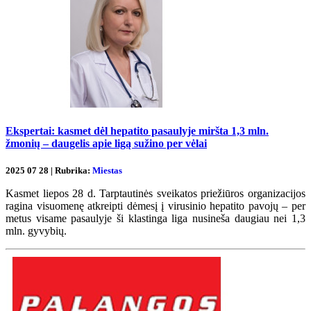
Ekspertai: kasmet dėl hepatito pasaulyje miršta 1,3 mln.
žmonių – daugelis apie ligą sužino per vėlai
2025 07 28 | Rubrika:
Miestas
Kasmet liepos 28 d. Tarptautinės sveikatos priežiūros organizacijos
ragina visuomenę atkreipti dėmesį į virusinio hepatito pavojų – per
metus visame pasaulyje ši klastinga liga nusineša daugiau nei 1,3
mln. gyvybių.