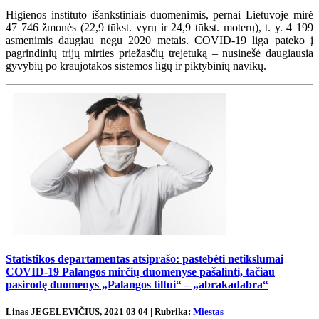
Higienos instituto išankstiniais duomenimis, pernai Lietuvoje mirė
47 746 žmonės (22,9 tūkst. vyrų ir 24,9 tūkst. moterų), t. y. 4 199
asmenimis daugiau negu 2020 metais. COVID-19 liga pateko į
pagrindinių trijų mirties priežasčių trejetuką – nusinešė daugiausia
gyvybių po kraujotakos sistemos ligų ir piktybinių navikų.
Statistikos departamentas atsiprašo: pastebėti netikslumai
COVID-19 Palangos mirčių duomenyse pašalinti, tačiau
pasirodę duomenys „Palangos tiltui“ – „abrakadabra“
Linas JEGELEVIČIUS, 2021 03 04 | Rubrika:
Miestas