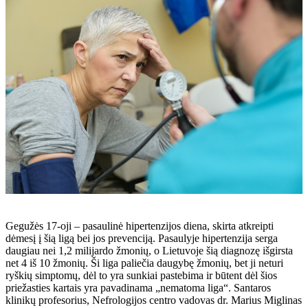
Gegužės 17-oji – pasaulinė hipertenzijos diena, skirta atkreipti
dėmesį į šią ligą bei jos prevenciją. Pasaulyje hipertenzija serga
daugiau nei 1,2 milijardo žmonių, o Lietuvoje šią diagnozę išgirsta
net 4 iš 10 žmonių. Ši liga paliečia daugybę žmonių, bet ji neturi
ryškių simptomų, dėl to yra sunkiai pastebima ir būtent dėl šios
priežasties kartais yra pavadinama „nematoma liga“. Santaros
klinikų profesorius, Nefrologijos centro vadovas dr. Marius Miglinas