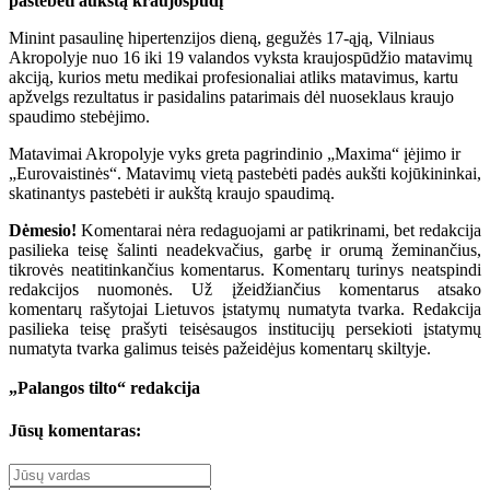
pastebėti aukštą kraujospūdį
Minint pasaulinę hipertenzijos dieną, gegužės 17-ąją, Vilniaus
Akropolyje nuo 16 iki 19 valandos vyksta kraujospūdžio matavimų
akciją, kurios metu medikai profesionaliai atliks matavimus, kartu
apžvelgs rezultatus ir pasidalins patarimais dėl nuoseklaus kraujo
spaudimo stebėjimo.
Matavimai Akropolyje vyks greta pagrindinio „Maxima“ įėjimo ir
„Eurovaistinės“. Matavimų vietą pastebėti padės aukšti kojūkininkai,
skatinantys pastebėti ir aukštą kraujo spaudimą.
Dėmesio!
Komentarai nėra redaguojami ar patikrinami, bet redakcija
pasilieka teisę šalinti neadekvačius, garbę ir orumą žeminančius,
tikrovės neatitinkančius komentarus. Komentarų turinys neatspindi
redakcijos nuomonės. Už įžeidžiančius komentarus atsako
komentarų rašytojai Lietuvos įstatymų numatyta tvarka. Redakcija
pasilieka teisę prašyti teisėsaugos institucijų persekioti įstatymų
numatyta tvarka galimus teisės pažeidėjus komentarų skiltyje.
„Palangos tilto“ redakcija
Jūsų komentaras: