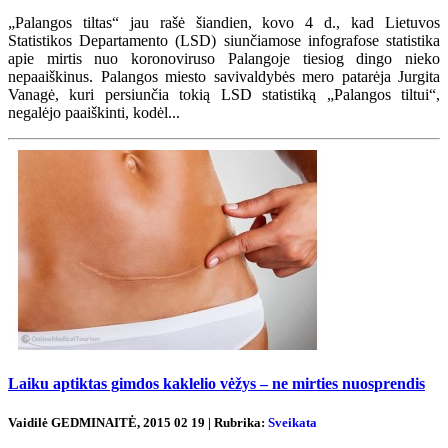
„Palangos tiltas“ jau rašė šiandien, kovo 4 d., kad Lietuvos
Statistikos Departamento (LSD) siunčiamose infografose statistika
apie mirtis nuo koronoviruso Palangoje tiesiog dingo nieko
nepaaiškinus. Palangos miesto savivaldybės mero patarėja Jurgita
Vanagė, kuri persiunčia tokią LSD statistiką „Palangos tiltui“,
negalėjo paaiškinti, kodėl...
Laiku aptiktas gimdos kaklelio vėžys – ne mirties nuosprendis
Vaidilė GEDMINAITĖ, 2015 02 19 | Rubrika:
Sveikata