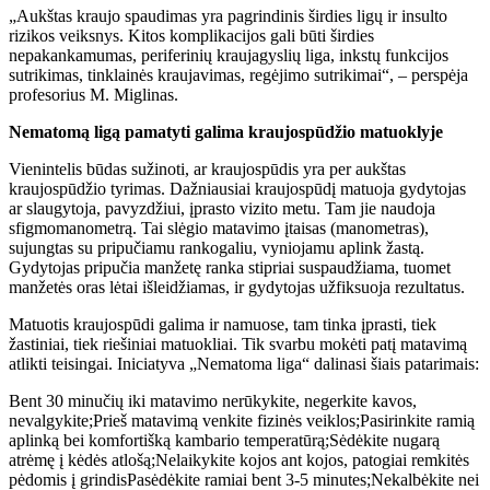
„Aukštas kraujo spaudimas yra pagrindinis širdies ligų ir insulto
rizikos veiksnys. Kitos komplikacijos gali būti širdies
nepakankamumas, periferinių kraujagyslių liga, inkstų funkcijos
sutrikimas, tinklainės kraujavimas, regėjimo sutrikimai“, – perspėja
profesorius M. Miglinas.
Nematomą ligą pamatyti galima kraujospūdžio matuoklyje
Vienintelis būdas sužinoti, ar kraujospūdis yra per aukštas
kraujospūdžio tyrimas. Dažniausiai kraujospūdį matuoja gydytojas
ar slaugytoja, pavyzdžiui, įprasto vizito metu. Tam jie naudoja
sfigmomanometrą. Tai slėgio matavimo įtaisas (manometras),
sujungtas su pripučiamu rankogaliu, vyniojamu aplink žastą.
Gydytojas pripučia manžetę ranka stipriai suspaudžiama, tuomet
manžetės oras lėtai išleidžiamas, ir gydytojas užfiksuoja rezultatus.
Matuotis kraujospūdi galima ir namuose, tam tinka įprasti, tiek
žastiniai, tiek riešiniai matuokliai. Tik svarbu mokėti patį matavimą
atlikti teisingai. Iniciatyva „Nematoma liga“ dalinasi šiais patarimais:
Bent 30 minučių iki matavimo nerūkykite, negerkite kavos,
nevalgykite;Prieš matavimą venkite fizinės veiklos;Pasirinkite ramią
aplinką bei komfortišką kambario temperatūrą;Sėdėkite nugarą
atrėmę į kėdės atlošą;Nelaikykite kojos ant kojos, patogiai remkitės
pėdomis į grindisPasėdėkite ramiai bent 3-5 minutes;Nekalbėkite nei