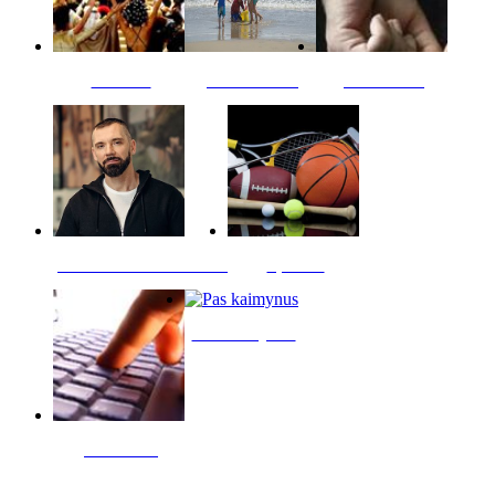
Kultūra
Jūros vaikai
Kriminalai
PT redaktoriaus skiltis
Sportas
Pas kaimynus
Skelbimai