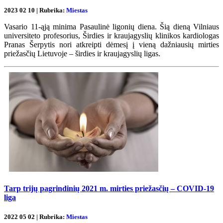
2023 02 10 | Rubrika:
Miestas
Vasario 11-ąją minima Pasaulinė ligonių diena. Šią dieną Vilniaus
universiteto profesorius, Širdies ir kraujagyslių klinikos kardiologas
Pranas Šerpytis nori atkreipti dėmesį į vieną dažniausių mirties
priežasčių Lietuvoje – širdies ir kraujagyslių ligas.
Tarp trijų pagrindinių 2021 m. mirties priežasčių – COVID-19
liga
2022 05 02 | Rubrika:
Miestas