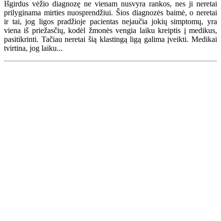
Išgirdus vėžio diagnozę ne vienam nusvyra rankos, nes ji neretai
prilyginama mirties nuosprendžiui. Šios diagnozės baimė, o neretai
ir tai, jog ligos pradžioje pacientas nejaučia jokių simptomų, yra
viena iš priežasčių, kodėl žmonės vengia laiku kreiptis į medikus,
pasitikrinti. Tačiau neretai šią klastingą ligą galima įveikti. Medikai
tvirtina, jog laiku...
Renginių kalendorius