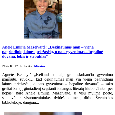
Anelė Emilija Mažeivaitė: „Dėkingumas man – viena
pagrindinių laimės priežasčių, o pats gyvenimas – begalinė
dovana, lobis ir stebuklas“
2026 03 17 | Rubrika:
Miestas
Agnetė Benetytė „Keliaudama taip greit skubančio gyvenimo
maršrutu, suvokiu, kad dėkingumas man yra viena pagrindinių
laimės priežasčių, o pats gyvenimas – begalinė dovana“, – sako
greitai 82-ąjį gimtadienį švęsianti Palangos literatų klubo „Takai per
kopas“ narė Anelė Emilija Mažeivaitė. Ji visu mylima poetė,
skaitovė ir visuomenininkė, dvidešimt metų dirbo Šventosios
bibliotekoje, daugiau...