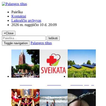
Paieška
Kontaktai
Laikraščių archyvas
2026 m. rugpjūčio 10 d. 20:09
×
Close
Ieškoti
Palangos tiltas
Toggle navigation
Miestas
Sveikata
Verslas pinigai