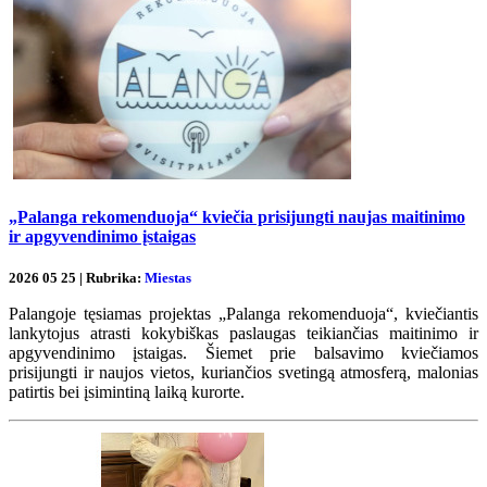
„Palanga rekomenduoja“ kviečia prisijungti naujas maitinimo
ir apgyvendinimo įstaigas
2026 05 25 | Rubrika:
Miestas
Palangoje tęsiamas projektas „Palanga rekomenduoja“, kviečiantis
lankytojus atrasti kokybiškas paslaugas teikiančias maitinimo ir
apgyvendinimo įstaigas. Šiemet prie balsavimo kviečiamos
prisijungti ir naujos vietos, kuriančios svetingą atmosferą, malonias
patirtis bei įsimintiną laiką kurorte.