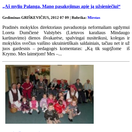
„Aš myliu Palangą. Mano pasakojimas apie ją užsieniečiui“
Gediminas GRIŠKEVIČIUS, 2012 07 09 | Rubrika:
Miestas
Pradinės mokyklos direktoriaus pavaduotoja neformaliam ugdymui
Loreta Dumčienė Valstybės (Lietuvos karaliaus Mindaugo
karūnavimo) dienos išvakarėse, spalvingai nusiteikusi, kolegas ir
mokyklos svečius vaišino ukrainietiškais saldainiais, tačiau net ir už
juos gardesnis – pedagogės komentaras: „Ką tik sugrįžome iš
Krymo. Mes laimėjom! Mes –...