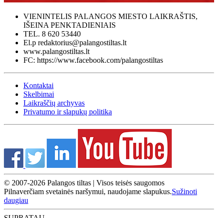
VIENINTELIS PALANGOS MIESTO LAIKRAŠTIS,
IŠEINA PENKTADIENIAIS
TEL. 8 620 53440
El.p redaktorius@palangostiltas.lt
www.palangostiltas.lt
FC: https://www.facebook.com/palangostiltas
Kontaktai
Skelbimai
Laikraščių archyvas
Privatumo ir slapukų politika
© 2007-2026 Palangos tiltas | Visos teisės saugomos
Pilnaverčiam svetainės naršymui, naudojame slapukus.
Sužinoti
daugiau
SUPRATAU