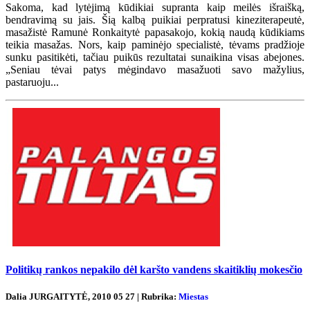
Sakoma, kad lytėjimą kūdikiai supranta kaip meilės išraišką,
bendravimą su jais. Šią kalbą puikiai perpratusi kineziterapeutė,
masažistė Ramunė Ronkaitytė papasakojo, kokią naudą kūdikiams
teikia masažas. Nors, kaip paminėjo specialistė, tėvams pradžioje
sunku pasitikėti, tačiau puikūs rezultatai sunaikina visas abejones.
„Seniau tėvai patys mėgindavo masažuoti savo mažylius,
pastaruoju...
Politikų rankos nepakilo dėl karšto vandens skaitiklių mokesčio
Dalia JURGAITYTĖ, 2010 05 27 | Rubrika:
Miestas