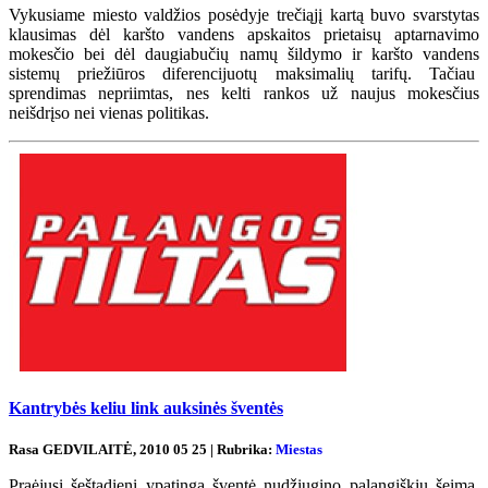
Vykusiame miesto valdžios posėdyje trečiąjį kartą buvo svarstytas
klausimas dėl karšto vandens apskaitos prietaisų aptarnavimo
mokesčio bei dėl daugiabučių namų šildymo ir karšto vandens
sistemų priežiūros diferencijuotų maksimalių tarifų. Tačiau
sprendimas nepriimtas, nes kelti rankos už naujus mokesčius
neišdrįso nei vienas politikas.
Kantrybės keliu link auksinės šventės
Rasa GEDVILAITĖ, 2010 05 25 | Rubrika:
Miestas
Praėjusį šeštadienį ypatinga šventė nudžiugino palangiškių šeimą.