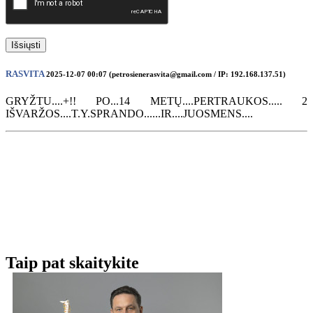
Išsiųsti
RASVITA
2025-12-07 00:07 (petrosienerasvita@gmail.com / IP: 192.168.137.51)
GRYŽTU....+!! PO...14 METŲ....PERTRAUKOS..... 2
IŠVARŽOS....T.Y.SPRANDO......IR....JUOSMENS....
Taip pat skaitykite