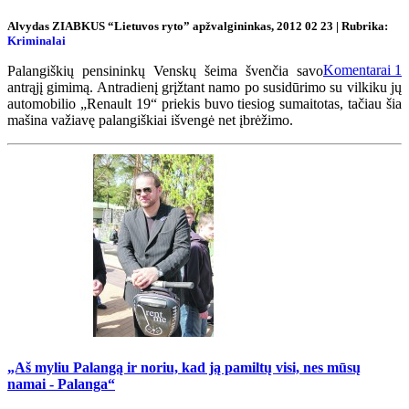
Alvydas ZIABKUS “Lietuvos ryto” apžvalgininkas, 2012 02 23 | Rubrika:
Kriminalai
Komentarai
1
Palangiškių pensininkų Venskų šeima švenčia savo
antrąjį gimimą. Antradienį grįžtant namo po susidūrimo su vilkiku jų
automobilio „Renault 19“ priekis buvo tiesiog sumaitotas, tačiau šia
mašina važiavę palangiškiai išvengė net įbrėžimo.
„Aš myliu Palangą ir noriu, kad ją pamiltų visi, nes mūsų
namai - Palanga“