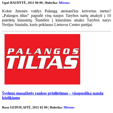
Ugnė RAUDYTĖ, 2011 06 06 | Rubrika:
Miestas
Kokie žmonės valdys Palangą ateinančius ketverius metus?
„Palangos tiltas“ paprašė visų naujos Tarybos narių atsakyti į 10
pateiktų klausimų. Šiandien į klausimus atsako Tarybos narys
Nerijus Stasiulis, kuris priklauso Lietuvos Centro partijai.
Švelnus masažistės rankos prisilietimas – visapusiška nauda
kūdikiams
Rasa GEDVILAITĖ, 2011 02 06 | Rubrika:
Miestas