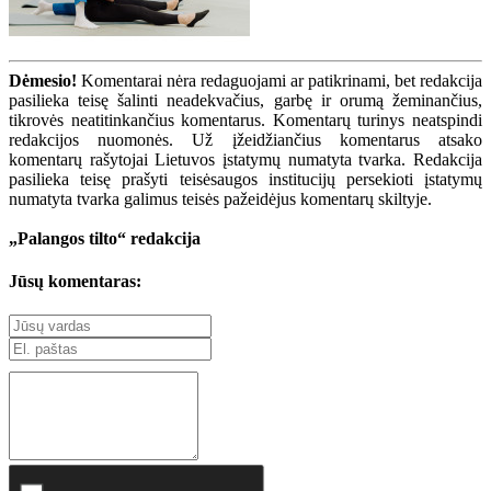
Dėmesio!
Komentarai nėra redaguojami ar patikrinami, bet redakcija
pasilieka teisę šalinti neadekvačius, garbę ir orumą žeminančius,
tikrovės neatitinkančius komentarus. Komentarų turinys neatspindi
redakcijos nuomonės. Už įžeidžiančius komentarus atsako
komentarų rašytojai Lietuvos įstatymų numatyta tvarka. Redakcija
pasilieka teisę prašyti teisėsaugos institucijų persekioti įstatymų
numatyta tvarka galimus teisės pažeidėjus komentarų skiltyje.
„Palangos tilto“ redakcija
Jūsų komentaras: