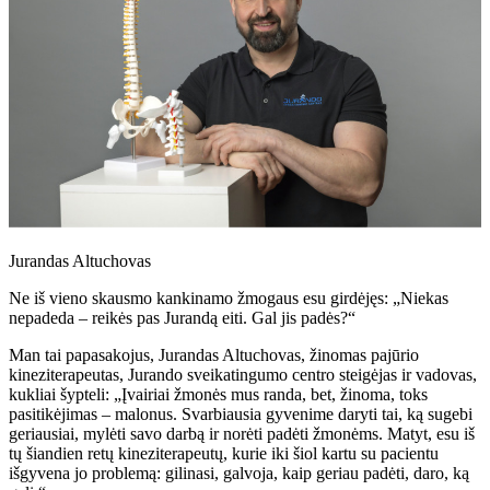
Jurandas Altuchovas
Ne iš vieno skausmo kankinamo žmogaus esu girdėjęs: „Niekas
nepadeda – reikės pas Jurandą eiti. Gal jis padės?“
Man tai papasakojus, Jurandas Altuchovas, žinomas pajūrio
kineziterapeutas, Jurando sveikatingumo centro steigėjas ir vadovas,
kukliai šypteli: „Įvairiai žmonės mus randa, bet, žinoma, toks
pasitikėjimas – malonus. Svarbiausia gyvenime daryti tai, ką sugebi
geriausiai, mylėti savo darbą ir norėti padėti žmonėms. Matyt, esu iš
tų šiandien retų kineziterapeutų, kurie iki šiol kartu su pacientu
išgyvena jo problemą: gilinasi, galvoja, kaip geriau padėti, daro, ką