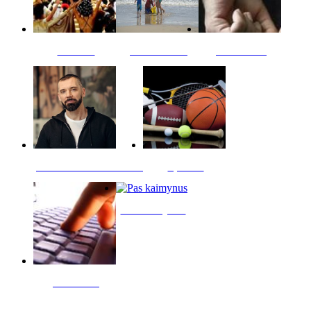
Kultūra
Jūros vaikai
Kriminalai
PT redaktoriaus skiltis
Sportas
Pas kaimynus
Skelbimai