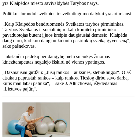
yra Klaipėdos miesto savivaldybės Tarybos narys.
Politikui Jurandui sveikatos ir sveikatingumo dalykai yra artimiausi.
„Kaip Klaipėdos bendruomenės Sveikatos tarybos pirmininkas,
Tarybos Sveikatos ir socialinių reikalų komiteto pirmininko
pavaduotojas būtent į juos kreipiu daugiausiai dėmesio. Klaipėda
daug daro, kad kuo daugiau žmonių pasirinktų sveiką gyvenseną“, –
sakė pašnekovas.
Tūkstančių padėkų per daugybę metų sulaukęs žinomas
kineziterapeutas negalėjo išskirti nė vienos ypatingos.
„Dažniausiai girdžiu: „Jūsų rankos – auksinės, stebuklingos“. O aš
atsakau paprastai: rankos – kaip rankos. Tiesiog dirbu savo darbą,
kuris man labai patinka“, – sakė J. Altuchovas, išlydėdamas
„Lietuvos pajūrį“.