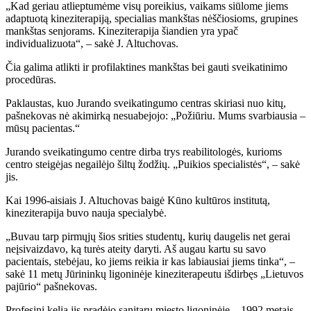
„Kad geriau atlieptumėme visų poreikius, vaikams siūlome jiems
adaptuotą kineziterapiją, specialias mankštas nėščiosioms, grupines
mankštas senjorams. Kineziterapija šiandien yra ypač
individualizuota“, – sakė J. Altuchovas.
Čia galima atlikti ir profilaktines mankštas bei gauti sveikatinimo
procedūras.
Paklaustas, kuo Jurando sveikatingumo centras skiriasi nuo kitų,
pašnekovas nė akimirką nesuabejojo: „Požiūriu. Mums svarbiausia –
mūsų pacientas.“
Jurando sveikatingumo centre dirba trys reabilitologės, kurioms
centro steigėjas negailėjo šiltų žodžių. „Puikios specialistės“, – sakė
jis.
Kai 1996-aisiais J. Altuchovas baigė Kūno kultūros institutą,
kineziterapija buvo nauja specialybė.
„Buvau tarp pirmųjų šios srities studentų, kurių daugelis net gerai
neįsivaizdavo, ką turės ateity daryti. Aš augau kartu su savo
pacientais, stebėjau, ko jiems reikia ir kas labiausiai jiems tinka“, –
sakė 11 metų Jūrininkų ligoninėje kineziterapeutu išdirbęs „Lietuvos
pajūrio“ pašnekovas.
Profesinį kelią jis pradėjo sanitaru miesto ligoninėje – 1992 metais