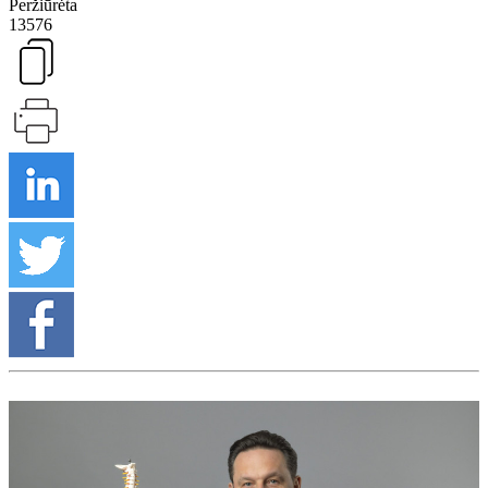
Peržiūrėta
13576