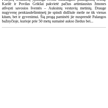
Karilė ir Povilas Grikšai pakvietė pačius artimiausius žmones
atšvęsti savosios šventės – Auksinių vestuvių metinių. Drauge
nugyvenę penkiasdešimtmetį jie spindi didžiule meile ne tik vienas
kitam, bet ir gyvenimui. Šią progą paminėti jie nusprendė Palangos
bažnyčioje, kurioje prie 50 metų sumainė aukso žiedus bei...
Renginių kalendorius