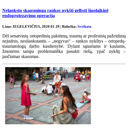
Nelankstų skausmingą rankos nykštį gelbsti šiuolaikinė
endoprotezavimo operacija
Linas JEGELEVIČIUS, 2020 01 29 | Rubrika:
Sveikata
Dėl senatvinių ortopedinių pakitimų, traumų ar profesinių pažeidimų
nejudrus, nesilankstantis – „negyvas“ – rankos nykštys – ortopedų-
traumatologų darbo kasdienybė. Dylant sąnariams ir kaulams,
žmonėms tampa problematiška pasukti riešą, ypač nykštį –
jaučiamas skausmas.