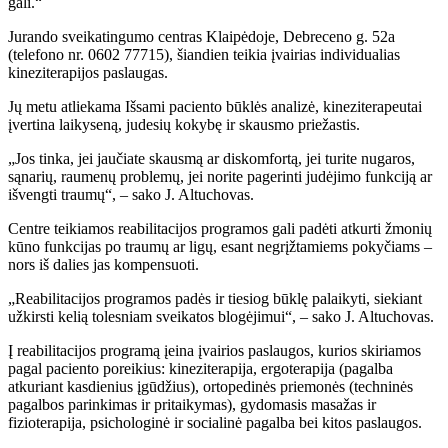
gali.“
Jurando sveikatingumo centras Klaipėdoje, Debreceno g. 52a
(telefono nr. 0602 77715), šiandien teikia įvairias individualias
kineziterapijos paslaugas.
Jų metu atliekama Išsami paciento būklės analizė, kineziterapeutai
įvertina laikyseną, judesių kokybę ir skausmo priežastis.
„Jos tinka, jei jaučiate skausmą ar diskomfortą, jei turite nugaros,
sąnarių, raumenų problemų, jei norite pagerinti judėjimo funkciją ar
išvengti traumų“, – sako J. Altuchovas.
Centre teikiamos reabilitacijos programos gali padėti atkurti žmonių
kūno funkcijas po traumų ar ligų, esant negrįžtamiems pokyčiams –
nors iš dalies jas kompensuoti.
„Reabilitacijos programos padės ir tiesiog būklę palaikyti, siekiant
užkirsti kelią tolesniam sveikatos blogėjimui“, – sako J. Altuchovas.
Į reabilitacijos programą įeina įvairios paslaugos, kurios skiriamos
pagal paciento poreikius: kineziterapija, ergoterapija (pagalba
atkuriant kasdienius įgūdžius), ortopedinės priemonės (techninės
pagalbos parinkimas ir pritaikymas), gydomasis masažas ir
fizioterapija, psichologinė ir socialinė pagalba bei kitos paslaugos.