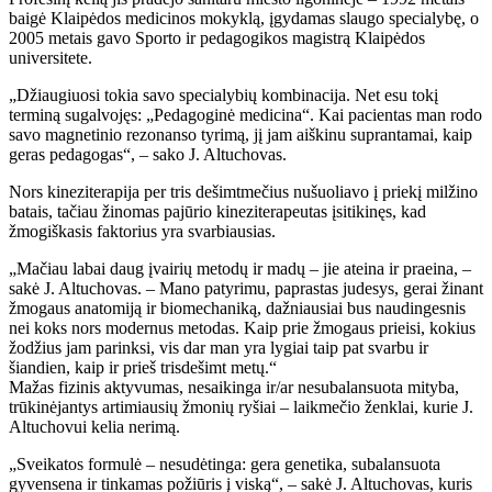
baigė Klaipėdos medicinos mokyklą, įgydamas slaugo specialybę, o
2005 metais gavo Sporto ir pedagogikos magistrą Klaipėdos
universitete.
„Džiaugiuosi tokia savo specialybių kombinacija. Net esu tokį
terminą sugalvojęs: „Pedagoginė medicina“. Kai pacientas man rodo
savo magnetinio rezonanso tyrimą, jį jam aiškinu suprantamai, kaip
geras pedagogas“, – sako J. Altuchovas.
Nors kineziterapija per tris dešimtmečius nušuoliavo į priekį milžino
batais, tačiau žinomas pajūrio kineziterapeutas įsitikinęs, kad
žmogiškasis faktorius yra svarbiausias.
„Mačiau labai daug įvairių metodų ir madų – jie ateina ir praeina, –
sakė J. Altuchovas. – Mano patyrimu, paprastas judesys, gerai žinant
žmogaus anatomiją ir biomechaniką, dažniausiai bus naudingesnis
nei koks nors modernus metodas. Kaip prie žmogaus prieisi, kokius
žodžius jam parinksi, vis dar man yra lygiai taip pat svarbu ir
šiandien, kaip ir prieš trisdešimt metų.“
Mažas fizinis aktyvumas, nesaikinga ir/ar nesubalansuota mityba,
trūkinėjantys artimiausių žmonių ryšiai – laikmečio ženklai, kurie J.
Altuchovui kelia nerimą.
„Sveikatos formulė – nesudėtinga: gera genetika, subalansuota
gyvensena ir tinkamas požiūris į viską“, – sakė J. Altuchovas, kuris