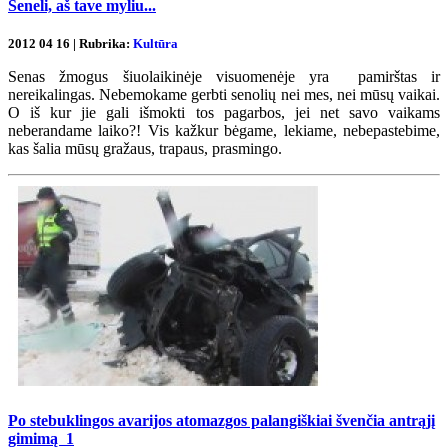
Seneli, aš tave myliu...
2012 04 16 | Rubrika:
Kultūra
Senas žmogus šiuolaikinėje visuomenėje yra pamirštas ir
nereikalingas. Nebemokame gerbti senolių nei mes, nei mūsų vaikai.
O iš kur jie gali išmokti tos pagarbos, jei net savo vaikams
neberandame laiko?! Vis kažkur bėgame, lekiame, nebepastebime,
kas šalia mūsų gražaus, trapaus, prasmingo.
Po stebuklingos avarijos atomazgos palangiškiai švenčia antrąjį
gimimą
1