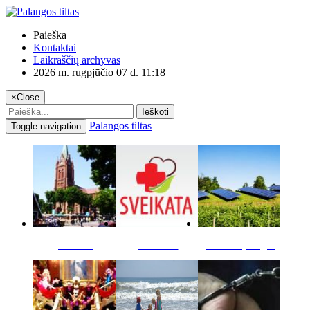
Paieška
Kontaktai
Laikraščių archyvas
2026 m. rugpjūčio 07 d. 11:18
×
Close
Ieškoti
Palangos tiltas
Toggle navigation
Miestas
Sveikata
Verslas pinigai