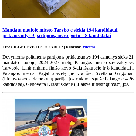
Mandatų naujoje miesto Taryboje siekia 194 kandidatai,
priklausantys 9 partijoms, mero posto – 8 kandidatai
Linas JEGELEVIČIUS, 2023 01 17 | Rubrika:
Miestas
Devynioms politinėms partijoms priklausantys 194 asmenys sieks 21
mandato naujoje, 2023-2027 metų, Palangos miesto savivaldybės
Taryboje. Link rinkimų finišo kovo 5-ąją išskubėjo ir 8 kandidatai į
Palangos merus. Pagal abėcėlę jie yra šie: Svetlana Grigorian
(Lietuvos socialdemokratų partija, jos rinkimų sąraše Palangoje – 26
kandidatai), Genoveita Krasauskienė („Laisvė ir teisingumas“, jos...