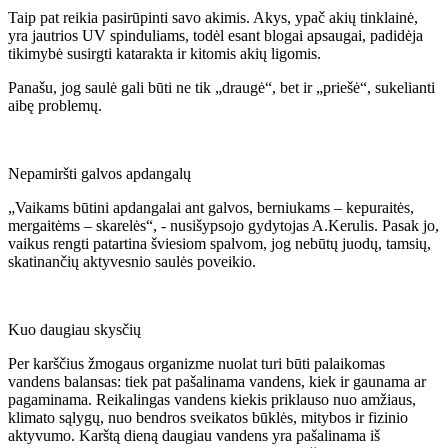
Taip pat reikia pasirūpinti savo akimis. Akys, ypač akių tinklainė,
yra jautrios UV spinduliams, todėl esant blogai apsaugai, padidėja
tikimybė susirgti katarakta ir kitomis akių ligomis.
Panašu, jog saulė gali būti ne tik „draugė“, bet ir „priešė“, sukelianti
aibę problemų.
Nepamiršti galvos apdangalų
„Vaikams būtini apdangalai ant galvos, berniukams – kepuraitės,
mergaitėms – skarelės“, - nusišypsojo gydytojas A.Kerulis. Pasak jo,
vaikus rengti patartina šviesiom spalvom, jog nebūtų juodų, tamsių,
skatinančių aktyvesnio saulės poveikio.
Kuo daugiau skysčių
Per karščius žmogaus organizme nuolat turi būti palaikomas
vandens balansas: tiek pat pašalinama vandens, kiek ir gaunama ar
pagaminama. Reikalingas vandens kiekis priklauso nuo amžiaus,
klimato sąlygų, nuo bendros sveikatos būklės, mitybos ir fizinio
aktyvumo. Karštą dieną daugiau vandens yra pašalinama iš