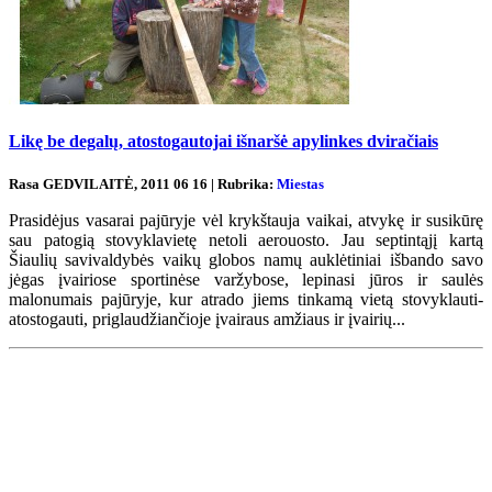
Likę be degalų, atostogautojai išnaršė apylinkes dviračiais
Rasa GEDVILAITĖ, 2011 06 16 | Rubrika:
Miestas
Prasidėjus vasarai pajūryje vėl krykštauja vaikai, atvykę ir susikūrę
sau patogią stovyklavietę netoli aerouosto. Jau septintąjį kartą
Šiaulių savivaldybės vaikų globos namų auklėtiniai išbando savo
jėgas įvairiose sportinėse varžybose, lepinasi jūros ir saulės
malonumais pajūryje, kur atrado jiems tinkamą vietą stovyklauti-
atostogauti, priglaudžiančioje įvairaus amžiaus ir įvairių...
Renginių kalendorius