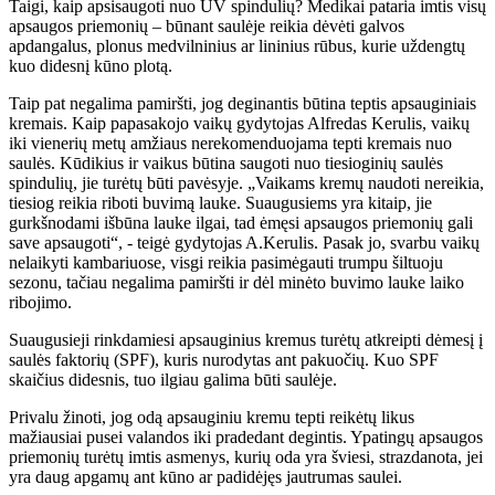
Taigi, kaip apsisaugoti nuo UV spindulių? Medikai pataria imtis visų
apsaugos priemonių – būnant saulėje reikia dėvėti galvos
apdangalus, plonus medvilninius ar lininius rūbus, kurie uždengtų
kuo didesnį kūno plotą.
Taip pat negalima pamiršti, jog deginantis būtina teptis apsauginiais
kremais. Kaip papasakojo vaikų gydytojas Alfredas Kerulis, vaikų
iki vienerių metų amžiaus nerekomenduojama tepti kremais nuo
saulės. Kūdikius ir vaikus būtina saugoti nuo tiesioginių saulės
spindulių, jie turėtų būti pavėsyje. „Vaikams kremų naudoti nereikia,
tiesiog reikia riboti buvimą lauke. Suaugusiems yra kitaip, jie
gurkšnodami išbūna lauke ilgai, tad ėmęsi apsaugos priemonių gali
save apsaugoti“, - teigė gydytojas A.Kerulis. Pasak jo, svarbu vaikų
nelaikyti kambariuose, visgi reikia pasimėgauti trumpu šiltuoju
sezonu, tačiau negalima pamiršti ir dėl minėto buvimo lauke laiko
ribojimo.
Suaugusieji rinkdamiesi apsauginius kremus turėtų atkreipti dėmesį į
saulės faktorių (SPF), kuris nurodytas ant pakuočių. Kuo SPF
skaičius didesnis, tuo ilgiau galima būti saulėje.
Privalu žinoti, jog odą apsauginiu kremu tepti reikėtų likus
mažiausiai pusei valandos iki pradedant degintis. Ypatingų apsaugos
priemonių turėtų imtis asmenys, kurių oda yra šviesi, strazdanota, jei
yra daug apgamų ant kūno ar padidėjęs jautrumas saulei.