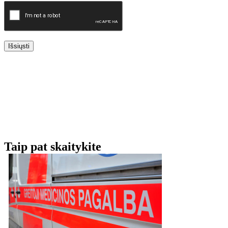
Išsiųsti
Taip pat skaitykite