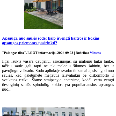
Apsauga nuo saulės sode: kaip išvengti kaitros ir kokias
apsaugos priemones pasirinkti?
"Palangos tilto", LiJOT informacija, 2024 09 03 | Rubrika:
Miestas
Ilgai laukta vasara daugeliui asocijuojasi su maloniu laiku lauke,
tačiau saulė gali tapti ne tik maloniu šilumos šaltiniu, bet ir
pavojingu veiksniu. Sodo aplinkoje svarbu tinkamai apsisaugoti nuo
saulės, kad galėtumėte mėgautis laisvalaikiu be diskomforto ir
sveikatos rizikų. Šiame straipsnyje aptarsime, kodėl verta vengti
tiesioginių saulės spindulių, kokios yra populiariausios apsaugos
nuo...