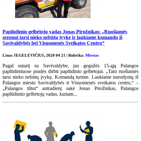
Paplūdimio gelbėtojų vadas Jonas Pirožnikas: „Ruošiamės
sezonui tarsi nieko nebūtų įvykę ir laukiame komandų iš
Savivaldybės bei Visuomenės Sveikatos Centro“
Linas JEGELEVIČIUS, 2020 04 21 | Rubrika:
Miestas
Pagal sutartį su Savivaldybe, jau gegužės 15-ąją Palangos
paplūdimiuose pradės dirbti paplūdinio gelbėtojai. „Tam ruošiamės
tarsi nieko nebūtų įvykę. Komandą turime. Laukiame nurodymų iš
Palangos miesto Savivaldybės ir Visuomenės sveikatos centro,“ –
„Palangos tiltui“ antradienį sakė Jonas Pirožnikas, Palangos
paplūdimio gelbėtojų vadas, kuriam...