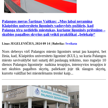
Palangos meras Šarūnas Vaitkus: „Mus labai neramina
Klaipėdos universiteto ligoninės vadovybės požiūris, kad
Palanga tėra nedidelis miestukas, kuriame ligoninės priėmimo –
skubios pagalbos skyrius gali veikti praktiškai „belekaip“
Linas JEGELEVIČIUS, 2024 09 14 | Rubrika:
Sveikata
Nors debesys virš Palangos miesto ligoninės senai jau kaupėsi, bet
žinia, kad, Klaipėdos universiteto ligoninė (KUL), su kuria Palangos
miesto savivaldybė turi sutartį dėl paslaugų teikimo, nuo rugsėjo 10
dienos Palangos ligoninėje naikina terapijos, intensyvios terapijos ir
net skubios pagalbos skyrių, paliekant joje tik slaugos skyrių,
kurorto valdžiai bei miestelėnams trenkė kaip...