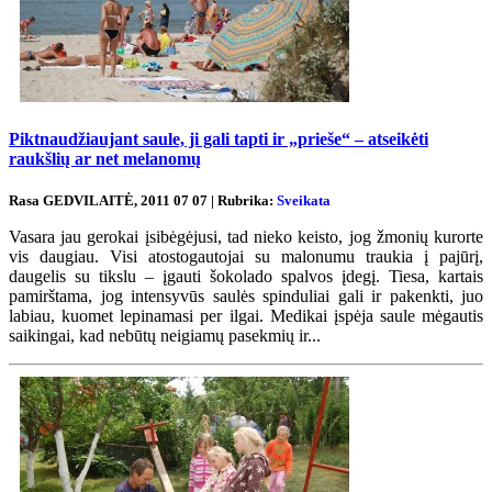
Piktnaudžiaujant saule, ji gali tapti ir „prieše“ – atseikėti
raukšlių ar net melanomų
Rasa GEDVILAITĖ, 2011 07 07 | Rubrika:
Sveikata
Vasara jau gerokai įsibėgėjusi, tad nieko keisto, jog žmonių kurorte
vis daugiau. Visi atostogautojai su malonumu traukia į pajūrį,
daugelis su tikslu – įgauti šokolado spalvos įdegį. Tiesa, kartais
pamirštama, jog intensyvūs saulės spinduliai gali ir pakenkti, juo
labiau, kuomet lepinamasi per ilgai. Medikai įspėja saule mėgautis
saikingai, kad nebūtų neigiamų pasekmių ir...