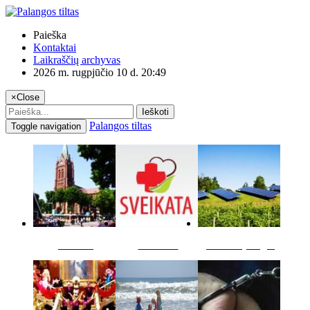
Paieška
Kontaktai
Laikraščių archyvas
2026 m. rugpjūčio 10 d. 20:49
×
Close
Ieškoti
Palangos tiltas
Toggle navigation
Miestas
Sveikata
Verslas pinigai