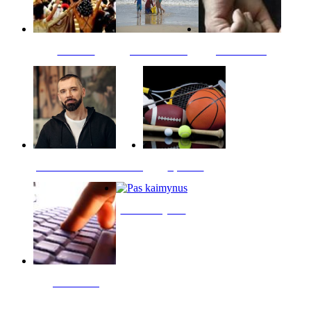
Kultūra
Jūros vaikai
Kriminalai
PT redaktoriaus skiltis
Sportas
Pas kaimynus
Skelbimai