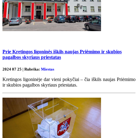
Prie Kretingos ligoninės iškils naujas Priėmimo ir skubios
pagalbos skyriaus priestatas
2024 07 25 | Rubrika:
Miestas
Kretingos ligoninėje dar vieni pokyčiai – čia iškils naujas Priėmimo
ir skubios pagalbos skyriaus priestatas.