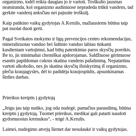
organizmo, todėl reikia daugiau jo ir vartoti. Troškulio jausmas
neatsiranda, kol organizmo audiniuose nepradeda trūkti vandens, tad
gerkite vandenį anksčiau nei pajusite troškulį.
Kaip patikino vaikų gydytojas A.Kerulis, mažiausiems būtina taip
pat nuolat duoti gerti.
Pagal Sveikatos mokymo ir ligų prevencijos centro rekomendacijas,
mineralizuotas vanduo bei šaltinio vanduo labiau tinkami
kasdieniam vartojimui, kad būtų patenkintas paros skysčių poreikis.
Be to, jis minimaliai chemiškai apdorojamas. Saldžiuose gėrimuose
esantis papildomas cukrus skatina vandens pašalinimą. Nepatartina
vartoti alkoholio, nes jis skatina skysčių išsiskyrimą iš organizmo,
plečia kraujagysles, dėl to padidėja kraujospūdis, apsunkinamas
širdies darbas.
Prireikus kreiptis į gydytoją
„Jeigu jau taip nutiko, jog oda nudegė, pamačius paraudimą, būtina
kreiptis į gydytoją. Tuomet prireikus, medikai gali patarti naudoti
gydomuosius kremukus“, - teigė A.Kerulis.
Laimei, nudegimo atvejų šiemet dar nesulaukė ir vaikų gydytojas.