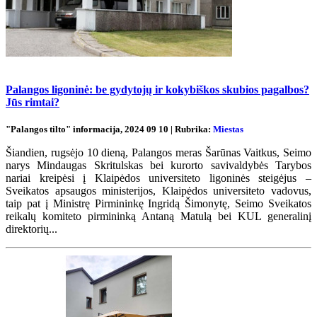
Palangos ligoninė: be gydytojų ir kokybiškos skubios pagalbos?
Jūs rimtai?
"Palangos tilto" informacija, 2024 09 10 | Rubrika:
Miestas
Šiandien, rugsėjo 10 dieną, Palangos meras Šarūnas Vaitkus, Seimo
narys Mindaugas Skritulskas bei kurorto savivaldybės Tarybos
nariai kreipėsi į Klaipėdos universiteto ligoninės steigėjus –
Sveikatos apsaugos ministerijos, Klaipėdos universiteto vadovus,
taip pat į Ministrę Pirmininkę Ingridą Šimonytę, Seimo Sveikatos
reikalų komiteto pirmininką Antaną Matulą bei KUL generalinį
direktorių...