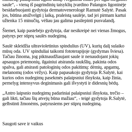
saule“, - vieną iš pagrindinių taisyklių įvardino Palangos ligoninėje
besidarbuojanti gydytoja dermatovenerologė Ramutė Salytė. Pasak
jos, būtina atsižvelgti į laiką, praleistą saulėje, tad jei pirmam kartui
užtenka 15 minučių, vėliau jau galima pasilepinti pusvalandį.
Šiemet, kaip pastebėjo gydytoja, dar nesikreipė nei vienas žmogus,
patyręs per stiprų saulės nudegimą.
Saulė skleidžia ultravioletinius spindulius (UV), kurių dalį sulaiko
mūsų oda. UV spinduliai taikomi fototerapijoje (gydymas šviesa).
Tačiau žinoma, jog piktnaudžiaujant saule ir nenaudojant jokių
apsaugos priemonių, ilgainiui atsiranda raukšlių, pakinta odos
spalva, gali atsirasti patologinių odos pakitimų: dėmių, apgamų,
melanomų (odos vėžys). Kaip papasakojo gydytoja R.Salytė, kai
kurios odos nudegimų pasekmės palaipsniui išnyksta, kaip žinia,
pernelyg intensyvus deginimasis gali išvystyti ir didesnių bėdų.
„Antro laipsnio nudegimų padariniai palaipsniui išnyksta, trečio –
gali likti, tačiau šių atvejų būna mažiau“, - teigė gydytoja R.Salytė,
gelbstinti žmonėms, patyrusiems per stiprų nudegimą.
Saugoti save ir vaikus