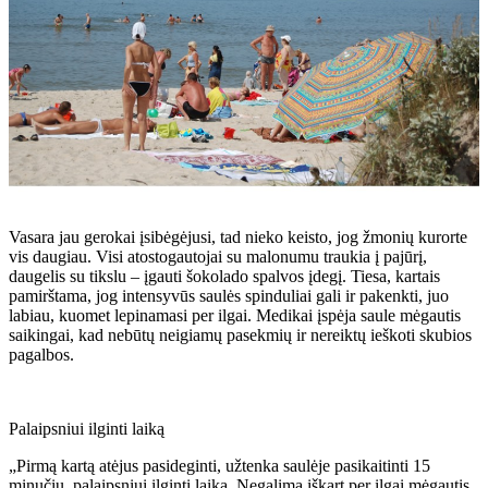
Vasara jau gerokai įsibėgėjusi, tad nieko keisto, jog žmonių kurorte
vis daugiau. Visi atostogautojai su malonumu traukia į pajūrį,
daugelis su tikslu – įgauti šokolado spalvos įdegį. Tiesa, kartais
pamirštama, jog intensyvūs saulės spinduliai gali ir pakenkti, juo
labiau, kuomet lepinamasi per ilgai. Medikai įspėja saule mėgautis
saikingai, kad nebūtų neigiamų pasekmių ir nereiktų ieškoti skubios
pagalbos.
Palaipsniui ilginti laiką
„Pirmą kartą atėjus pasideginti, užtenka saulėje pasikaitinti 15
minučių, palaipsniui ilginti laiką. Negalima iškart per ilgai mėgautis