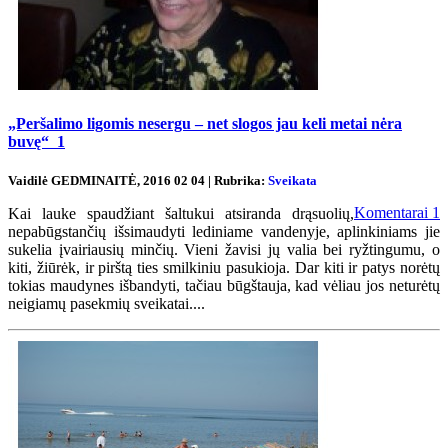
„Peršalimo ligomis nesergu – net slogos jau keli metai nėra
buvę“
1
Vaidilė GEDMINAITĖ, 2016 02 04 | Rubrika:
Sveikata
Komentarai
1
Kai lauke spaudžiant šaltukui atsiranda drąsuolių,
nepabūgstančių išsimaudyti lediniame vandenyje, aplinkiniams jie
sukelia įvairiausių minčių. Vieni žavisi jų valia bei ryžtingumu, o
kiti, žiūrėk, ir pirštą ties smilkiniu pasukioja. Dar kiti ir patys norėtų
tokias maudynes išbandyti, tačiau būgštauja, kad vėliau jos neturėtų
neigiamų pasekmių sveikatai....