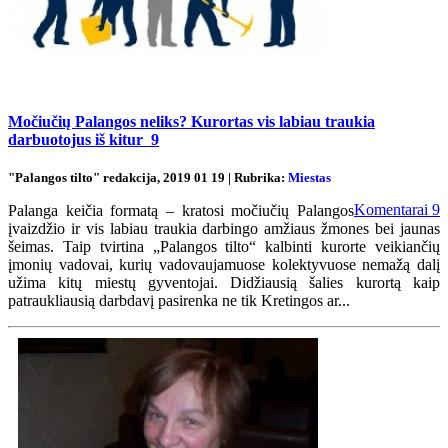
Močiučių Palangos neliks? Kurortas vis labiau traukia
darbuotojus iš kitur
9
"Palangos tilto" redakcija, 2019 01 19 | Rubrika:
Miestas
Komentarai
9
Palanga keičia formatą – kratosi močiučių Palangos
įvaizdžio ir vis labiau traukia darbingo amžiaus žmones bei jaunas
šeimas. Taip tvirtina „Palangos tilto“ kalbinti kurorte veikiančių
įmonių vadovai, kurių vadovaujamuose kolektyvuose nemažą dalį
užima kitų miestų gyventojai. Didžiausią šalies kurortą kaip
patraukliausią darbdavį pasirenka ne tik Kretingos ar...