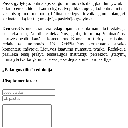
Pasak gydytojo, būtina apsisaugoti ir nuo vabzdžių įkandimų. „Juk
erkinio encefalito ar Laimo ligos atvejų tik daugėja, tad būtina imtis
visų atsargumo priemonių, būtina paskiepyti ir vaikus, juo labiau, jei
ketinate laiką leisti gamtoje“, - pastebėjo gydytojas.
Dėmesio!
Komentarai nėra redaguojami ar patikrinami, bet redakcija
pasilieka teisę šalinti neadekvačius, garbę ir orumą žeminančius,
tikrovės neatitinkančius komentarus. Komentarų turinys neatspindi
redakcijos nuomonės. Už įžeidžiančius komentarus atsako
komentarų rašytojai Lietuvos įstatymų numatyta tvarka. Redakcija
pasilieka teisę prašyti teisėsaugos institucijų persekioti įstatymų
numatyta tvarka galimus teisės pažeidėjus komentarų skiltyje.
„Palangos tilto“ redakcija
Jūsų komentaras: