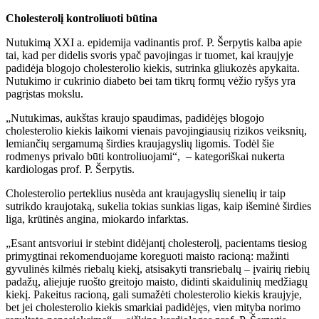
Cholesterolį kontroliuoti būtina
Nutukimą XXI a. epidemija vadinantis prof. P. Šerpytis kalba apie
tai, kad per didelis svoris ypač pavojingas ir tuomet, kai kraujyje
padidėja blogojo cholesterolio kiekis, sutrinka gliukozės apykaita.
Nutukimo ir cukrinio diabeto bei tam tikrų formų vėžio ryšys yra
pagrįstas mokslu.
„Nutukimas, aukštas kraujo spaudimas, padidėjęs blogojo
cholesterolio kiekis laikomi vienais pavojingiausių rizikos veiksnių,
lemiančių sergamumą širdies kraujagyslių ligomis. Todėl šie
rodmenys privalo būti kontroliuojami“, – kategoriškai nukerta
kardiologas prof. P. Šerpytis.
Cholesterolio perteklius nusėda ant kraujagyslių sienelių ir taip
sutrikdo kraujotaką, sukelia tokias sunkias ligas, kaip išeminė širdies
liga, krūtinės angina, miokardo infarktas.
„Esant antsvoriui ir stebint didėjantį cholesterolį, pacientams tiesiog
primygtinai rekomenduojame koreguoti maisto racioną: mažinti
gyvulinės kilmės riebalų kiekį, atsisakyti transriebalų – įvairių riebių
padažų, aliejuje ruošto greitojo maisto, didinti skaidulinių medžiagų
kiekį. Pakeitus racioną, gali sumažėti cholesterolio kiekis kraujyje,
bet jei cholesterolio kiekis smarkiai padidėjęs, vien mityba norimo