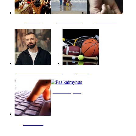
Kultūra
Jūros vaikai
Kriminalai
PT redaktoriaus skiltis
Sportas
Pas kaimynus
Skelbimai