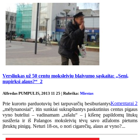
Versliukas už 50 centų moksleivių blaivumo sąskaita: „Seni,
nupirksi alaus?“
2
Alfredas PUMPULIS, 2013 11 25 | Rubrika:
Miestas
Komentarai
2
Prie kurorto parduotuvių bei tarpuvarčių besiburiantys
„mėlynanosiai“, itin sunkiai sukrapštantys paskutinius centus pigaus
vyno buteliui – vadinamam „rašalu“ – į kišenę papildomų litukų
susižeria ir iš Palangos moksleivių tėvų savo atžaloms pietums
įbruktų pinigų. Neturi 18-os, o nori cigarečių, alaus ar vyno?...