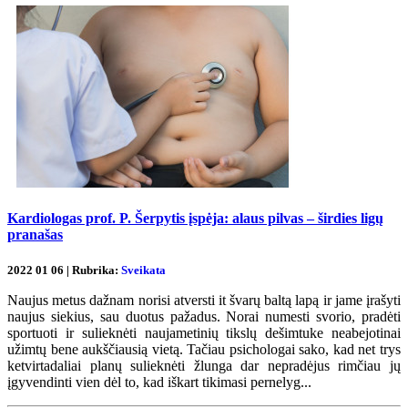
Kardiologas prof. P. Šerpytis įspėja: alaus pilvas – širdies ligų
pranašas
2022 01 06 | Rubrika:
Sveikata
Naujus metus dažnam norisi atversti it švarų baltą lapą ir jame įrašyti
naujus siekius, sau duotus pažadus. Norai numesti svorio, pradėti
sportuoti ir sulieknėti naujametinių tikslų dešimtuke neabejotinai
užimtų bene aukščiausią vietą. Tačiau psichologai sako, kad net trys
ketvirtadaliai planų sulieknėti žlunga dar nepradėjus rimčiau jų
įgyvendinti vien dėl to, kad iškart tikimasi pernelyg...