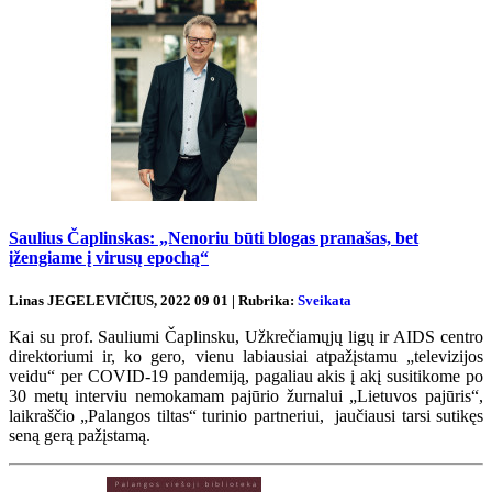
Saulius Čaplinskas: „Nenoriu būti blogas pranašas, bet
įžengiame į virusų epochą“
Linas JEGELEVIČIUS, 2022 09 01 | Rubrika:
Sveikata
Kai su prof. Sauliumi Čaplinsku, Užkrečiamųjų ligų ir AIDS centro
direktoriumi ir, ko gero, vienu labiausiai atpažįstamu „televizijos
veidu“ per COVID-19 pandemiją, pagaliau akis į akį susitikome po
30 metų interviu nemokamam pajūrio žurnalui „Lietuvos pajūris“,
laikraščio „Palangos tiltas“ turinio partneriui, jaučiausi tarsi sutikęs
seną gerą pažįstamą.