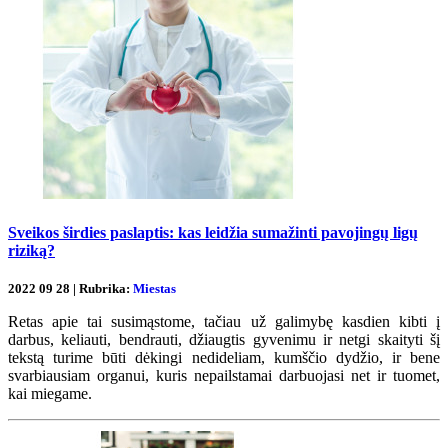
Sveikos širdies paslaptis: kas leidžia sumažinti pavojingų ligų
riziką?
2022 09 28 | Rubrika:
Miestas
Retas apie tai susimąstome, tačiau už galimybę kasdien kibti į
darbus, keliauti, bendrauti, džiaugtis gyvenimu ir netgi skaityti šį
tekstą turime būti dėkingi nedideliam, kumščio dydžio, ir bene
svarbiausiam organui, kuris nepailstamai darbuojasi net ir tuomet,
kai miegame.