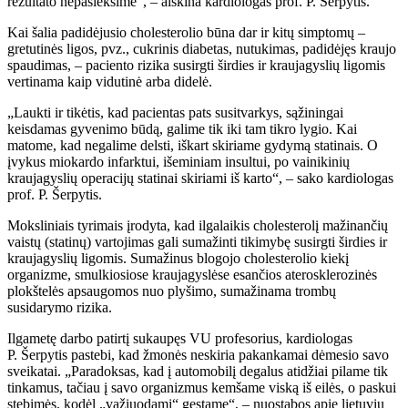
rezultato nepasieksime“, – aiškina kardiologas prof. P. Šerpytis.
Kai šalia padidėjusio cholesterolio būna dar ir kitų simptomų –
gretutinės ligos, pvz., cukrinis diabetas, nutukimas, padidėjęs kraujo
spaudimas, – paciento rizika susirgti širdies ir kraujagyslių ligomis
vertinama kaip vidutinė arba didelė.
„Laukti ir tikėtis, kad pacientas pats susitvarkys, sąžiningai
keisdamas gyvenimo būdą, galime tik iki tam tikro lygio. Kai
matome, kad negalime delsti, iškart skiriame gydymą statinais. O
įvykus miokardo infarktui, išeminiam insultui, po vainikinių
kraujagyslių operacijų statinai skiriami iš karto“, – sako kardiologas
prof. P. Šerpytis.
Moksliniais tyrimais įrodyta, kad ilgalaikis cholesterolį mažinančių
vaistų (statinų) vartojimas gali sumažinti tikimybę susirgti širdies ir
kraujagyslių ligomis. Sumažinus blogojo cholesterolio kiekį
organizme, smulkiosiose kraujagyslėse esančios aterosklerozinės
plokštelės apsaugomos nuo plyšimo, sumažinama trombų
susidarymo rizika.
Ilgametę darbo patirtį sukaupęs VU profesorius, kardiologas
P. Šerpytis pastebi, kad žmonės neskiria pakankamai dėmesio savo
sveikatai. „Paradoksas, kad į automobilį degalus atidžiai pilame tik
tinkamus, tačiau į savo organizmus kemšame viską iš eilės, o paskui
stebimės, kodėl „važiuodami“ gęstame“, – nuostabos apie lietuvių