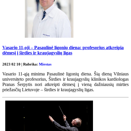
Vasario 11-oji – Pasaulinė ligonių diena: profesorius atkreipia
dėmesį į širdies ir kraujagyslių ligas
2023 02 10 | Rubrika:
Miestas
Vasario 11-ąją minima Pasaulinė ligonių diena. Šią dieną Vilniaus
universiteto profesorius, Širdies ir kraujagyslių klinikos kardiologas
Pranas Šerpytis nori atkreipti dėmesį į vieną dažniausių mirties
priežasčių Lietuvoje – širdies ir kraujagyslių ligas.