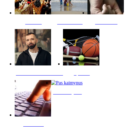
Kultūra
Jūros vaikai
Kriminalai
PT redaktoriaus skiltis
Sportas
Pas kaimynus
Skelbimai