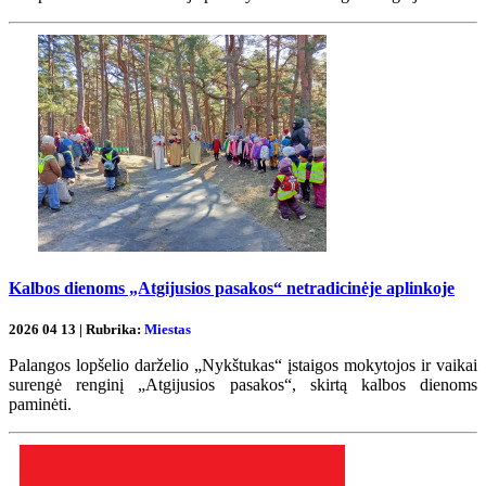
Kalbos dienoms „Atgijusios pasakos“ netradicinėje aplinkoje
2026 04 13 | Rubrika:
Miestas
Palangos lopšelio darželio „Nykštukas“ įstaigos mokytojos ir vaikai
surengė renginį „Atgijusios pasakos“, skirtą kalbos dienoms
paminėti.