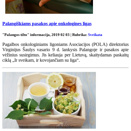
Palangiškiams pasakos apie onkologines ligas
"Palangos tilto" informacija, 2019 02 03 | Rubrika:
Sveikata
Pagalbos onkologiniams ligoniams Asociacijos (POLA) direktorius
Virginijus Šaulys vasario 9 d. lankysis Palangoje ir pasakos apie
vėžinius susirgimus. Jis keliauja per Lietuvą, skaitydamas paskaitų
ciklą „Ir sveikam, ir kovojančiam su liga“.