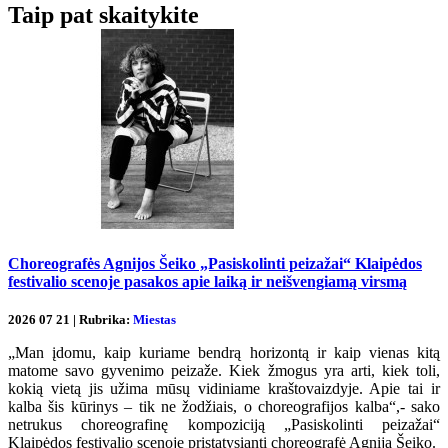
Taip pat skaitykite
Choreografės Agnijos Šeiko „Pasiskolinti peizažai“ Klaipėdos
festivalio scenoje pasakos apie laiką ir neišvengiamą virsmą
2026 07 21 | Rubrika:
Miestas
„Man įdomu, kaip kuriame bendrą horizontą ir kaip vienas kitą
matome savo gyvenimo peizaže. Kiek žmogus yra arti, kiek toli,
kokią vietą jis užima mūsų vidiniame kraštovaizdyje. Apie tai ir
kalba šis kūrinys – tik ne žodžiais, o choreografijos kalba“,- sako
netrukus choreografinę kompoziciją „Pasiskolinti peizažai“
Klaipėdos festivalio scenoje pristatysianti choreografė Agnija Šeiko.