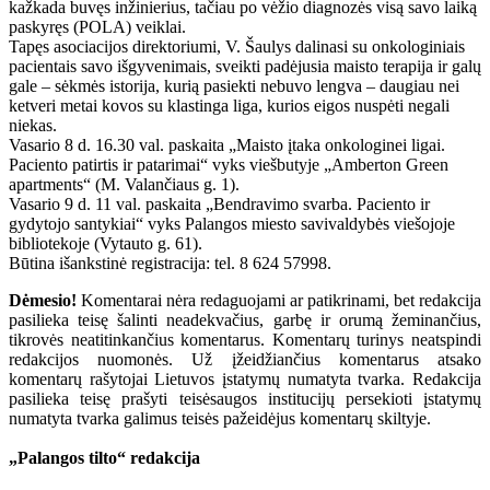
kažkada buvęs inžinierius, tačiau po vėžio diagnozės visą savo laiką
paskyręs (POLA) veiklai.
Tapęs asociacijos direktoriumi, V. Šaulys dalinasi su onkologiniais
pacientais savo išgyvenimais, sveikti padėjusia maisto terapija ir galų
gale – sėkmės istorija, kurią pasiekti nebuvo lengva – daugiau nei
ketveri metai kovos su klastinga liga, kurios eigos nuspėti negali
niekas.
Vasario 8 d. 16.30 val. paskaita „Maisto įtaka onkologinei ligai.
Paciento patirtis ir patarimai“ vyks viešbutyje „Amberton Green
apartments“ (M. Valančiaus g. 1).
Vasario 9 d. 11 val. paskaita „Bendravimo svarba. Paciento ir
gydytojo santykiai“ vyks Palangos miesto savivaldybės viešojoje
bibliotekoje (Vytauto g. 61).
Būtina išankstinė registracija: tel. 8 624 57998.
Dėmesio!
Komentarai nėra redaguojami ar patikrinami, bet redakcija
pasilieka teisę šalinti neadekvačius, garbę ir orumą žeminančius,
tikrovės neatitinkančius komentarus. Komentarų turinys neatspindi
redakcijos nuomonės. Už įžeidžiančius komentarus atsako
komentarų rašytojai Lietuvos įstatymų numatyta tvarka. Redakcija
pasilieka teisę prašyti teisėsaugos institucijų persekioti įstatymų
numatyta tvarka galimus teisės pažeidėjus komentarų skiltyje.
„Palangos tilto“ redakcija