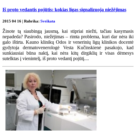
Iš proto vedantis pojūtis: kokias ligas signalizuoja niežėjimas
2015 04 16 | Rubrika:
Sveikata
Žinote tą siaubingą jausmą, kai stipriai niežti, tačiau kasymasis
nepadeda? Pasirodo, niežėjimas – rimta problema, kuri dar nėra iki
galo ištirta. Kauno klinikų Odos ir venerinių ligų klinikos docentė
gydytoja dermatovenerologė Vesta Kučinskienė pasakojo, kad
sunkiausiai būna naktį, kai nėra kitų dirgiklių ir visas dėmesys
sutelktas į vienintelį, iš proto vedantį pojūtį....