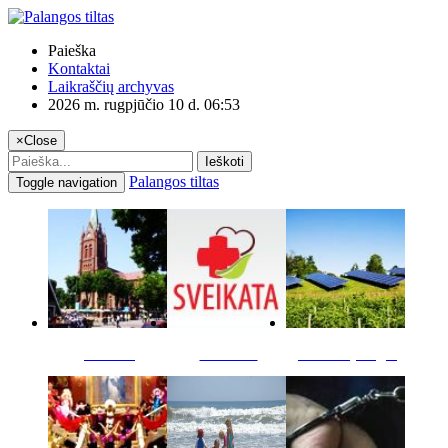
Paieška
Kontaktai
Laikraščių archyvas
2026 m. rugpjūčio 10 d. 06:53
×
Close
Ieškoti
Palangos tiltas
Toggle navigation
Miestas
Sveikata
Verslas pinigai