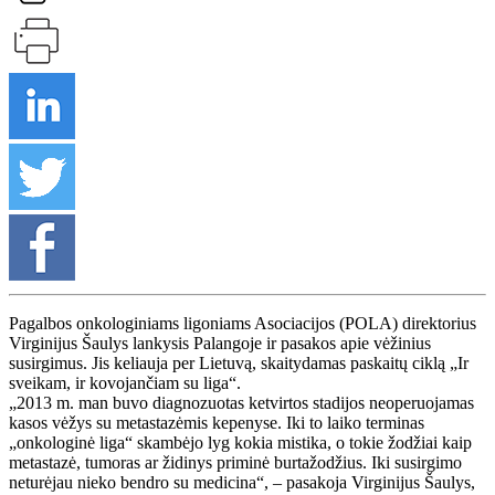
Pagalbos onkologiniams ligoniams Asociacijos (POLA) direktorius
Virginijus Šaulys lankysis Palangoje ir pasakos apie vėžinius
susirgimus. Jis keliauja per Lietuvą, skaitydamas paskaitų ciklą „Ir
sveikam, ir kovojančiam su liga“.
„2013 m. man buvo diagnozuotas ketvirtos stadijos neoperuojamas
kasos vėžys su metastazėmis kepenyse. Iki to laiko terminas
„onkologinė liga“ skambėjo lyg kokia mistika, o tokie žodžiai kaip
metastazė, tumoras ar židinys priminė burtažodžius. Iki susirgimo
neturėjau nieko bendro su medicina“, – pasakoja Virginijus Šaulys,