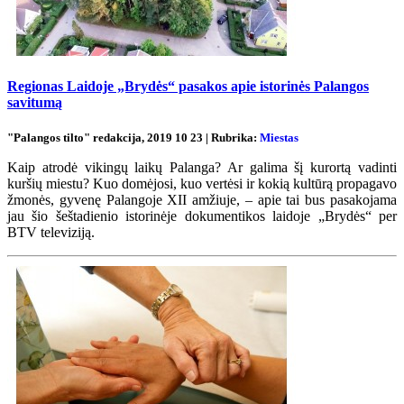
Regionas Laidoje „Brydės“ pasakos apie istorinės Palangos
savitumą
"Palangos tilto" redakcija, 2019 10 23 | Rubrika:
Miestas
Kaip atrodė vikingų laikų Palanga? Ar galima šį kurortą vadinti
kuršių miestu? Kuo domėjosi, kuo vertėsi ir kokią kultūrą propagavo
žmonės, gyvenę Palangoje XII amžiuje, – apie tai bus pasakojama
jau šio šeštadienio istorinėje dokumentikos laidoje „Brydės“ per
BTV televiziją.