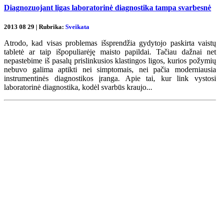
Diagnozuojant ligas laboratorinė diagnostika tampa svarbesnė
2013 08 29 | Rubrika:
Sveikata
Atrodo, kad visas problemas išsprendžia gydytojo paskirta vaistų
tabletė ar taip išpopuliarėję maisto papildai. Tačiau dažnai net
nepastebime iš pasalų prislinkusios klastingos ligos, kurios požymių
nebuvo galima aptikti nei simptomais, nei pačia moderniausia
instrumentinės diagnostikos įranga. Apie tai, kur link vystosi
laboratorinė diagnostika, kodėl svarbūs kraujo...
Renginių kalendorius