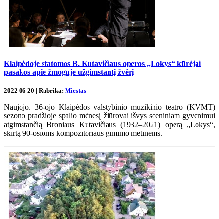
Klaipėdoje statomos B. Kutavičiaus operos „Lokys“ kūrėjai
pasakos apie žmoguje užgimstantį žvėrį
2022 06 20 | Rubrika:
Miestas
Naujojo, 36-ojo Klaipėdos valstybinio muzikinio teatro (KVMT)
sezono pradžioje spalio mėnesį žiūrovai išvys sceniniam gyvenimui
atgimstančią Broniaus Kutavičiaus (1932–2021) operą „Lokys“,
skirtą 90-osioms kompozitoriaus gimimo metinėms.