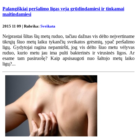
Palangiškiai peršalimo ligas veja grūdindamiesi ir tinkamai
maitindamiesi
2015 11 09 | Rubrika:
Sveikata
Neįprastai šiltas šių metų ruduo, tačiau dažnas vis dėlto neįvertiname
tikrųjų šiuo metų laiku tykančių sveikatos grėsmių, ypač peršalimo
ligų. Gydytojai ragina nepamiršti, jog vis dėlto šiuo metu vėlyvas
ruduo, kurio metu jau ima pulti bakterinės ir virusinės ligos. Ar
esame tam pasiruošę? Kaip apsisaugoti nuo šaltojo metų laiko
ligų?...