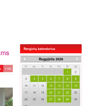
Renginių kalendorius
vams
Rugpjūtis 2026
Pi
An
Tr
Kt
Pn
Št
Sk
ta
1166
1
2
3
4
5
6
7
8
9
10
11
12
13
14
15
16
17
18
19
20
21
22
23
24
25
26
27
28
29
30