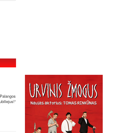
 Palangos
iliejus!“