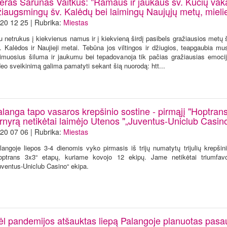
eras Šarūnas Vaitkus: "Ramaus ir jaukaus šv. Kūčių vak
žiaugsmingų šv. Kalėdų bei laimingų Naujųjų metų, mielie
20 12 25 | Rubrika:
Miestas
u netrukus į kiekvienus namus ir į kiekvieną širdį pasibels gražiausios metų
. Kalėdos ir Naujieji metai. Tebūna jos viltingos ir džiugios, teapgaubia mu
timuosius šiluma ir jaukumu bei tepadovanoja tik pačias gražiausias emoci
deo sveikinimą galima pamatyti sekant šią nuorodą: htt...
alanga tapo vasaros krepšinio sostine - pirmąjį "Hoptran
urnyrą netikėtai laimėjo Utenos "„Juventus-Uniclub Casin
20 07 06 | Rubrika:
Miestas
langoje liepos 3-4 dienomis vyko pirmasis iš trijų numatytų trijulių krepšin
optrans 3x3“ etapų, kuriame kovojo 12 ekipų. Jame netikėtai triumfav
uventus-Uniclub Casino“ ekipa.
ėl pandemijos atšauktas liepą Palangoje planuotas pasau