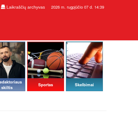
2026 m. rugpjūčio 07 d. 14:39
Laikraščių archyvas
edaktoriaus
Sportas
Skelbimai
skiltis