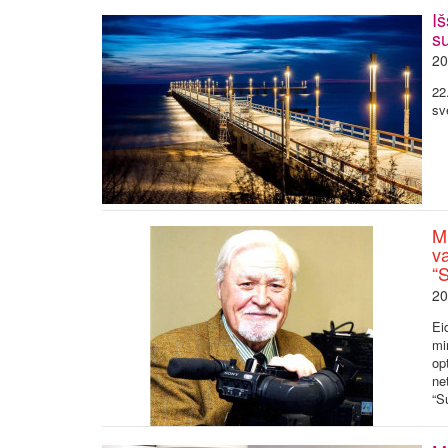
Iš
su
20
22
sv
Mi
v
“S
20
Ei
mi
op
ne
“S