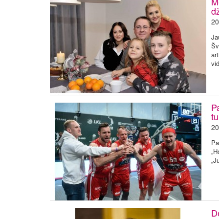
M
d
20
Ja
Šv
ar
vi
P
t
20
Pa
„H
„J
D