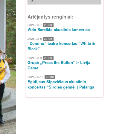
31
Artėjantys renginiai:
2026-08-7
20:00
Vido Bareikio akustinis koncertas
2026-08-8
20:00
“Domino” teatro koncertas “White &
Black”
2026-08-9
20:00
Grupė „Press the Button“ ir Livija
Gema
2026-08-13
20:00
Egidijaus Sipavičiaus akustinis
koncertas “Širdies gelmėj | Palanga