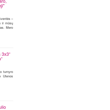
aro,
ji"
 šventės –
s ir mūsų
jas. Mero
s 3x3“
o“
io turnyro
o Utenos
lio