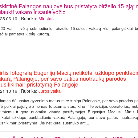
skirtinė Palangos naujovė bus pristatyta birželio 15-ąją: 
laukti vakaro ir saulėlydžio
25 06 10 | Rubrika:
Miestas
.23 val. – vėlų sekmadienio, birželio 15-osios, vakarą visi palangiškiai b
ečiai pamatys kitokį kurortą.
rtis fotografą Eugenijų Macių netikėtai užklupo penktadi
akarą Palangoje, per savo paties nuotraukų parodos
usitikimai” pristatymą Palangoje
21 10 16 | Rubrika:
Jūros vaikai
damas 82-uosius gyvenimo metus mirė staiga Palangoje, per savo parodos pr
rė puikiai pajūryje žinomas fotožurnalistas, kino ir televizijos operatorius, ne
timizmu ir gera nuotaika visada pasižymėjęs Eugenijus Macius. Mirtis
tikėtai užklupo penktadienio vakarą Palangoje, per savo paties nuotrauk
usitikimai” pristatymą. Jis netikėtai susmuko ant...