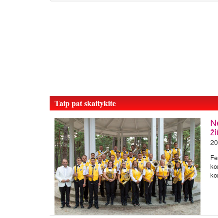
Taip pat skaitykite
N
ž
20
Fe
ko
ko