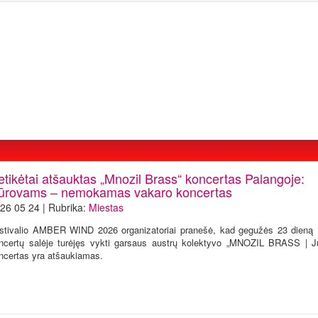
etikėtai atšauktas „Mnozil Brass“ koncertas Palangoje:
iūrovams – nemokamas vakaro koncertas
26 05 24 | Rubrika:
Miestas
stivalio AMBER WIND 2026 organizatoriai pranešė, kad gegužės 23 dieną
ncertų salėje turėjęs vykti garsaus austrų kolektyvo „MNOZIL BRASS | Jub
ncertas yra atšaukiamas.