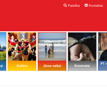
Paieška
Kontaktai
PT r
ai
Kultūra
Jūros vaikai
Kriminalai