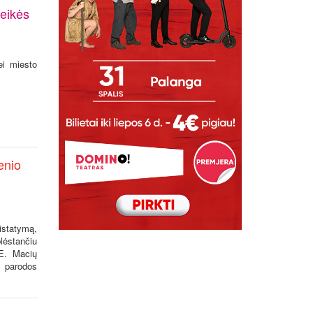
reikės
ei miesto
enio
istatymą,
blėstančiu
 E. Macių
ų parodos