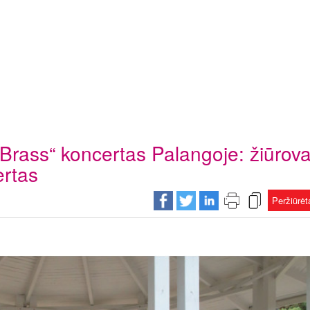
l Brass“ koncertas Palangoje: žiūro
rtas
Peržiūrė