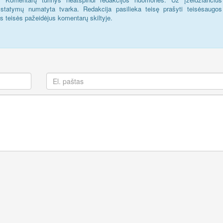
statymų numatyta tvarka. Redakcija pasilieka teisę prašyti teisėsaugos
us teisės pažeidėjus komentarų skiltyje.