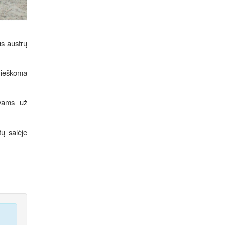
s austrų
o ieškoma
ovams už
ų salėje