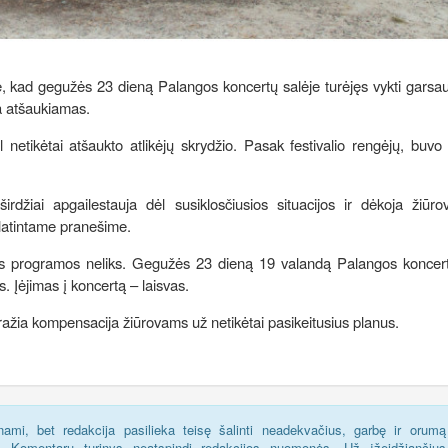
kad gegužės 23 dieną Palangos koncertų salėje turėjęs vykti garsau
a atšaukiamas.
 netikėtai atšaukto atlikėjų skrydžio. Pasak festivalio rengėjų, buv
džiai apgailestauja dėl susiklosčiusios situacijos ir dėkoja žiūr
latintame pranešime.
ės programos neliks. Gegužės 23 dieną 19 valandą Palangos koncert
 Įėjimas į koncertą – laisvas.
ražia kompensacija žiūrovams už netikėtai pasikeitusius planus.
ami, bet redakcija pasilieka teisę šalinti neadekvačius, garbę ir orumą
s. Komentarų turinys neatspindi redakcijos nuomonės. Už įžeidžiančius