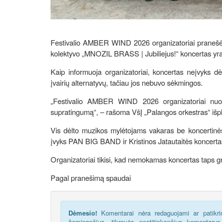
Festivalio AMBER WIND 2026 organizatoriai pranešė, 
kolektyvo „MNOZIL BRASS | Jubiliejus!“ koncertas yr
Kaip informuoja organizatoriai, koncertas neįvyks dėl
įvairių alternatyvų, tačiau jos nebuvo sėkmingos.
„Festivalio AMBER WIND 2026 organizatoriai nuošir
supratingumą“, – rašoma VšĮ „Palangos orkestras“ išp
Vis dėlto muzikos mylėtojams vakaras be koncertin
įvyks PAN BIG BAND ir Kristinos Jatautaitės koncertas.
Organizatoriai tikisi, kad nemokamas koncertas taps g
Pagal pranešimą spaudai
Dėmesio!
Komentarai nėra redaguojami ar patikrin
žeminančius, tikrovės neatitinkančius komentaru