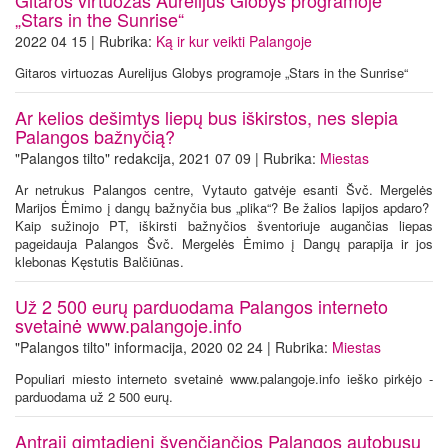
„Stars in the Sunrise“
2022 04 15 | Rubrika:
Ką ir kur veikti Palangoje
Gitaros virtuozas Aurelijus Globys programoje „Stars in the Sunrise“
Ar kelios dešimtys liepų bus iškirstos, nes slepia
Palangos bažnyčią?
"Palangos tilto" redakcija, 2021 07 09 | Rubrika:
Miestas
Ar netrukus Palangos centre, Vytauto gatvėje esanti Švč. Mergelės
Marijos Ėmimo į dangų bažnyčia bus „plika“? Be žalios lapijos apdaro?
Kaip sužinojo PT, iškirsti bažnyčios šventoriuje augančias liepas
pageidauja Palangos Švč. Mergelės Ėmimo į Dangų parapija ir jos
klebonas Kęstutis Balčiūnas.
Už 2 500 eurų parduodama Palangos interneto
svetainė www.palangoje.info
"Palangos tilto" informacija, 2020 02 24 | Rubrika:
Miestas
Populiari miesto interneto svetainė www.palangoje.info ieško pirkėjo -
parduodama už 2 500 eurų.
Antrąjį gimtadienį švenčiančios Palangos autobusų