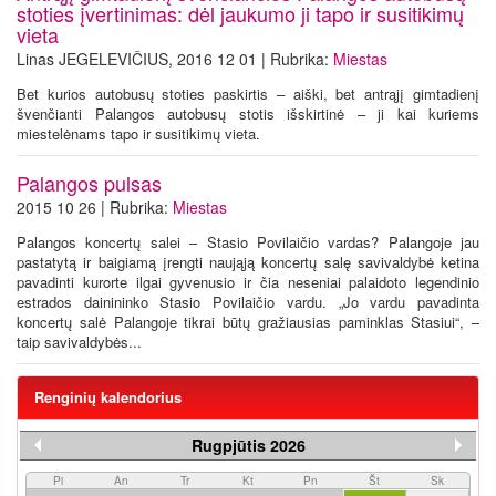
stoties įvertinimas: dėl jaukumo ji tapo ir susitikimų
vieta
Linas JEGELEVIČIUS, 2016 12 01 | Rubrika:
Miestas
Bet kurios autobusų stoties paskirtis – aiški, bet antrąjį gimtadienį
švenčianti Palangos autobusų stotis išskirtinė – ji kai kuriems
miestelėnams tapo ir susitikimų vieta.
Palangos pulsas
2015 10 26 | Rubrika:
Miestas
Palangos koncertų salei – Stasio Povilaičio vardas? Palangoje jau
pastatytą ir baigiamą įrengti naująją koncertų salę savivaldybė ketina
pavadinti kurorte ilgai gyvenusio ir čia neseniai palaidoto legendinio
estrados dainininko Stasio Povilaičio vardu. „Jo vardu pavadinta
koncertų salė Palangoje tikrai būtų gražiausias paminklas Stasiui“, –
taip savivaldybės...
Renginių kalendorius
Rugpjūtis 2026
Pi
An
Tr
Kt
Pn
Št
Sk