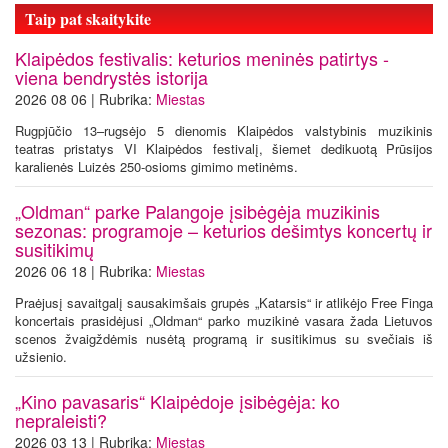
Taip pat skaitykite
Klaipėdos festivalis: keturios meninės patirtys -
viena bendrystės istorija
2026 08 06 | Rubrika:
Miestas
Rugpjūčio 13–rugsėjo 5 dienomis Klaipėdos valstybinis muzikinis
teatras pristatys VI Klaipėdos festivalį, šiemet dedikuotą Prūsijos
karalienės Luizės 250-osioms gimimo metinėms.
„Oldman“ parke Palangoje įsibėgėja muzikinis
sezonas: programoje – keturios dešimtys koncertų ir
susitikimų
2026 06 18 | Rubrika:
Miestas
Praėjusį savaitgalį sausakimšais grupės „Katarsis“ ir atlikėjo Free Finga
koncertais prasidėjusi „Oldman“ parko muzikinė vasara žada Lietuvos
scenos žvaigždėmis nusėtą programą ir susitikimus su svečiais iš
užsienio.
„Kino pavasaris“ Klaipėdoje įsibėgėja: ko
nepraleisti?
2026 03 13 | Rubrika:
Miestas