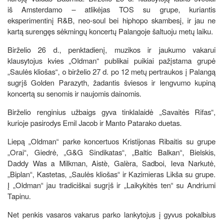
iš Amsterdamo – atlikėjas TOS su grupe, kuriantis
eksperimentinį R&B, neo-soul bei hiphopo skambesį, ir jau ne
kartą surengęs sėkmingų koncertų Palangoje šaltuoju metų laiku.
Birželio 26 d., penktadienį, muzikos ir jaukumo vakarui
klausytojus kvies „Oldman“ publikai puikiai pažįstama grupė
„Saulės kliošas“, o birželio 27 d. po 12 metų pertraukos į Palangą
sugrįš Golden Parazyth, žadantis šviesos ir lengvumo kupiną
koncertą su senomis ir naujomis dainomis.
Birželio renginius užbaigs gyva tinklalaidė „Savaitės Rifas“,
kurioje pasirodys Emil Jacob ir Manto Patarako duetas.
Liepą „Oldman“ parke koncertuos Kristijonas Ribaitis su grupe
„Orai“, Giedrė, „G&G Sindikatas“, „Baltic Balkan“, Bielskis,
Daddy Was a Milkman, Aistè, Galèra, Sadboi, Ieva Narkutė,
„Biplan“, Kastetas, „Saulės kliošas“ ir Kazimieras Likša su grupe.
Į „Oldman“ jau tradiciškai sugrįš ir „Laikykitės ten“ su Andriumi
Tapinu.
Net penkis vasaros vakarus parko lankytojus į gyvus pokalbius