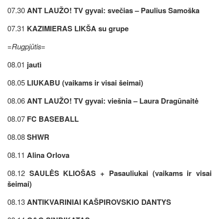
07.30
ANT LAUŽO! TV gyvai: svečias – Paulius Samoška
07.31
KAZIMIERAS LIKŠA su grupe
=Rugpjūtis=
08.01
jautì
08.05
LIUKABU (vaikams ir visai šeimai)
08.06
ANT LAUŽO! TV gyvai: viešnia – Laura Dragūnaitė
08.07
FC BASEBALL
08.08
SHWR
08.11
Alina Orlova
08.12
SAULĖS KLIOŠAS + Pasauliukai (vaikams ir visai
šeimai)
08.13
ANTIKVARINIAI KAŠPIROVSKIO DANTYS