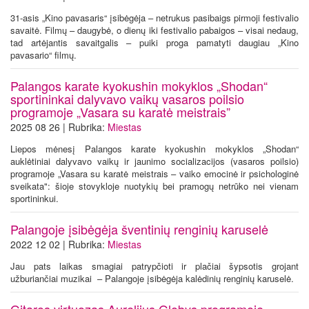
31-asis „Kino pavasaris“ įsibėgėja – netrukus pasibaigs pirmoji festivalio
savaitė. Filmų – daugybė, o dienų iki festivalio pabaigos – visai nedaug,
tad artėjantis savaitgalis – puiki proga pamatyti daugiau „Kino
pavasario“ filmų.
Palangos karate kyokushin mokyklos „Shodan“
sportininkai dalyvavo vaikų vasaros poilsio
programoje „Vasara su karatė meistrais”
2025 08 26 | Rubrika:
Miestas
Liepos mėnesį Palangos karate kyokushin mokyklos „Shodan“
auklėtiniai dalyvavo vaikų ir jaunimo socializacijos (vasaros poilsio)
programoje „Vasara su karatė meistrais – vaiko emocinė ir psichologinė
sveikata": šioje stovykloje nuotykių bei pramogų netrūko nei vienam
sportininkui.
Palangoje įsibėgėja šventinių renginių karuselė
2022 12 02 | Rubrika:
Miestas
Jau pats laikas smagiai patrypčioti ir plačiai šypsotis grojant
užburiančiai muzikai – Palangoje įsibėgėja kalėdinių renginių karuselė.
Gitaros virtuozas Aurelijus Globys programoje