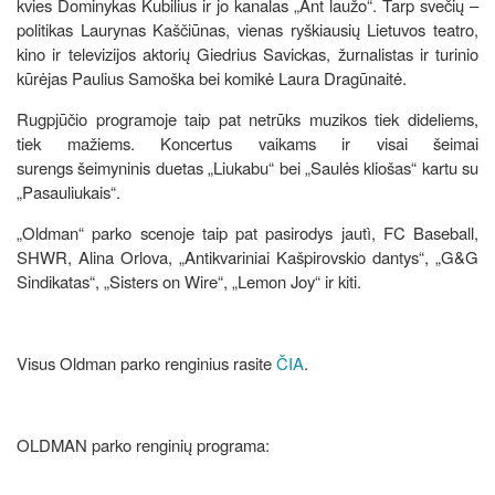
kvies Dominykas Kubilius ir jo kanalas „Ant laužo“. Tarp svečių –
politikas Laurynas Kaščiūnas, vienas ryškiausių Lietuvos teatro,
kino ir televizijos aktorių Giedrius Savickas, žurnalistas ir turinio
kūrėjas Paulius Samoška bei komikė Laura Dragūnaitė.
Rugpjūčio programoje taip pat netrūks muzikos tiek dideliems,
tiek mažiems. Koncertus vaikams ir visai šeimai
surengs šeimyninis duetas „Liukabu“ bei „Saulės kliošas“ kartu su
„Pasauliukais“.
„Oldman“ parko scenoje taip pat pasirodys jautì, FC Baseball,
SHWR, Alina Orlova, „Antikvariniai Kašpirovskio dantys“, „G&G
Sindikatas“, „Sisters on Wire“, „Lemon Joy“ ir kiti.
Visus Oldman parko renginius rasite
ČIA
.
OLDMAN parko renginių programa: