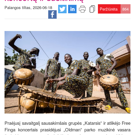
Palangos tiltas, 2026-06-18
Peržiūrėta
864
Praėjusį savaitgalį sausakimšais grupės „Katarsis“ ir atlikėjo Free
Finga koncertais prasidėjusi „Oldman“ parko muzikinė vasara