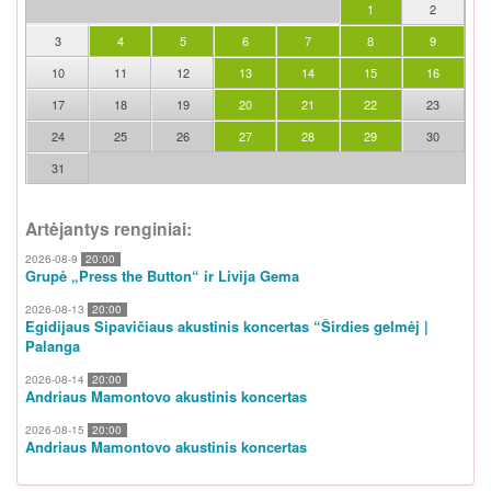
1
2
3
4
5
6
7
8
9
10
11
12
13
14
15
16
17
18
19
20
21
22
23
24
25
26
27
28
29
30
31
Artėjantys renginiai:
2026-08-9
20:00
Grupė „Press the Button“ ir Livija Gema
2026-08-13
20:00
Egidijaus Sipavičiaus akustinis koncertas “Širdies gelmėj |
Palanga
2026-08-14
20:00
Andriaus Mamontovo akustinis koncertas
2026-08-15
20:00
Andriaus Mamontovo akustinis koncertas