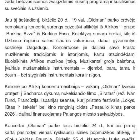
žada Lietuvos scenos žvaigždėmis nusėtą programą ir susitikimus
su svečiais iš užsienio.
Jau šį šeštadienį, birželio 20 d., 19 val. „Oldman“ parko erdvėje
nemokamą koncertą surengs egzotiški atlikėjai iš Afrikos – grupė
„Burkina Azza“ iš Burkina Faso. Kolektyvą sudaro broliai, kilę iš
Džibaso regiono šalies šiaurės vakaruose, dabar gyvenantys
sostinėje Uagadugu. Koncertuose jie dalijasi savo krašto
muzikinėmis tradicijomis ir istorijomis, kartu atspindėdami
šiuolaikinės Afrikos muzikos įtaką. Muzikantai groja balafonu,
įvairiais mušamaisiais instrumentais – djembé, bara, tama ir
doum – bei styginiais instrumentais kora ir n'gon.
Kelionė po Afriką koncertu nesibaigs – vakarą „Oldman“ kviečia
pratęsti į Sacharos dykumą nukelsiančio filmo „Siratas“ (rež. Iván
Fund, Prancūzija, Ispanija) seanse, kurį pristato festivalis „Lokys,
liūtas ir šakelė“ bei kino renginių ciklas „Pasaulio kinas parke
2026“, dalinai finansuojamas Palangos miesto savivaldybės.
Koncertai „Oldman“ parke tęsis birželio 24 d., kai čia pirmą
kartą pasirodys vienas ryškiausių šalies popmuzikos atlikėjų ir
kūrėjų Vaidas Baumila. Birželio 25 d. klausytojų lauks svečiai