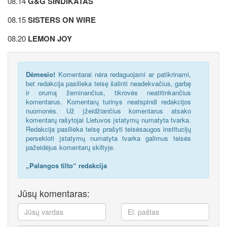
08.14
G&G SINDIKATAS
08.15
SISTERS ON WIRE
08.20
LEMON JOY
Dėmesio!
Komentarai nėra redaguojami ar patikrinami,
bet redakcija pasilieka teisę šalinti neadekvačius, garbę
ir orumą žeminančius, tikrovės neatitinkančius
komentarus. Komentarų turinys neatspindi redakcijos
nuomonės. Už įžeidžiančius komentarus atsako
komentarų rašytojai Lietuvos įstatymų numatyta tvarka.
Redakcija pasilieka teisę prašyti teisėsaugos institucijų
persekioti įstatymų numatyta tvarka galimus teisės
pažeidėjus komentarų skiltyje.
„Palangos tilto“ redakcija
Jūsų komentaras: