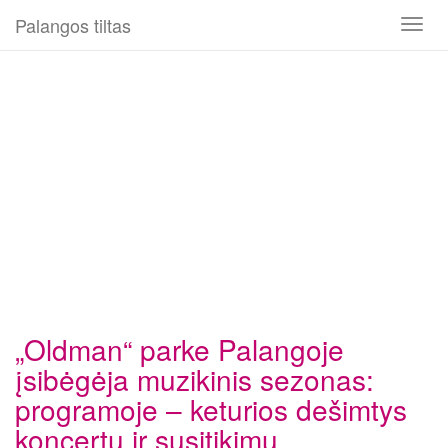
Palangos tiltas
Toggl
naviga
„Oldman“ parke Palangoje
įsibėgėja muzikinis sezonas:
programoje – keturios dešimtys
koncertų ir susitikimų