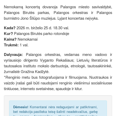
Nemokamą koncertą dovanoja Palangos miesto savivaldybė,
Palangos Birutės parkas, Palangos orkestras ir Palangos
burmistro Jono Šliūpo muziejus. Lyjant koncertas neįvyks.
Kada?
2026 m. birželio 25 d. 18.30 val.
Kur?
Palangos Birutės parko rotondoje
Kaina?
Nemokamai
Trukmė:
1 val.
Dalyvauja:
Palangos orkestras, vedamas meno vadovo ir
vyriausiojo dirigento Vyganto Rekašiaus; Lietuvių literatūros ir
tautosakos instituto mokslo darbuotoja, etnologė, tautosakininkė,
žurnalistė Gražina Kadžytė.
*Renginio metu bus fotografuojama ir filmuojama. Nuotraukos ir
vaizdo įrašai gali būti naudojami renginio viešinimui socialiniuose
tinkluose, interneto svetainėse, spaudoje ir kitur.
Dėmesio!
Komentarai nėra redaguojami ar patikrinami,
bet redakcija pasilieka teisę šalinti neadekvačius, garbę