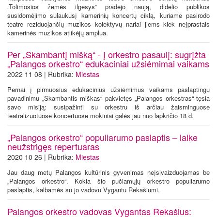
„Tolimosios žemės ilgesys“ pradėjo naują, didelio publikos
susidomėjimo sulaukusį kamerinių koncertų ciklą, kuriame pasirodo
teatre reziduojančių muzikos kolektyvų nariai jiems kiek neįprastais
kamerinės muzikos atlikėjų amplua.
Per „Skambantį mišką“ - į orkestro pasaulį: sugrįžta
„Palangos orkestro“ edukaciniai užsiėmimai vaikams
2022 11 08 | Rubrika:
Miestas
Pernai į pirmuosius edukacinius užsiėmimus vaikams paslaptingu
pavadinimu „Skambantis miškas“ pakvietęs „Palangos orkestras“ tęsia
savo misiją: susipažinti su orkestru iš arčiau žaisminguose
teatralizuotuose koncertuose mokiniai galės jau nuo lapkričio 18 d.
„Palangos orkestro“ populiarumo paslaptis – laike
neužstrigęs repertuaras
2020 10 26 | Rubrika:
Miestas
Jau daug metų Palangos kultūrinis gyvenimas neįsivaizduojamas be
„Palangos orkestro“. Kokia šio pučiamųjų orkestro populiarumo
paslaptis, kalbamės su jo vadovu Vygantu Rekašiumi.
Palangos orkestro vadovas Vygantas Rekašius: