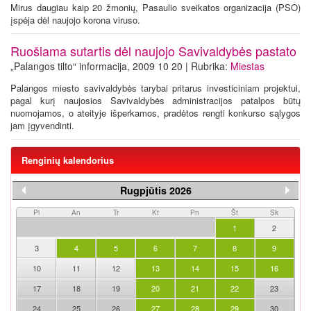
Mirus daugiau kaip 20 žmonių, Pasaulio sveikatos organizacija (PSO)
įspėja dėl naujojo korona viruso.
Ruošiama sutartis dėl naujojo Savivaldybės pastato
„Palangos tilto“ informacija, 2009 10 20 | Rubrika:
Miestas
Palangos miesto savivaldybės tarybai pritarus investiciniam projektui,
pagal kurį naujosios Savivaldybės administracijos patalpos būtų
nuomojamos, o ateityje išperkamos, pradėtos rengti konkurso sąlygos
jam įgyvendinti.
Renginių kalendorius
Rugpjūtis 2026
Pi
An
Tr
Kt
Pn
Št
Sk
1
2
3
4
5
6
7
8
9
10
11
12
13
14
15
16
17
18
19
20
21
22
23
24
25
26
27
28
29
30