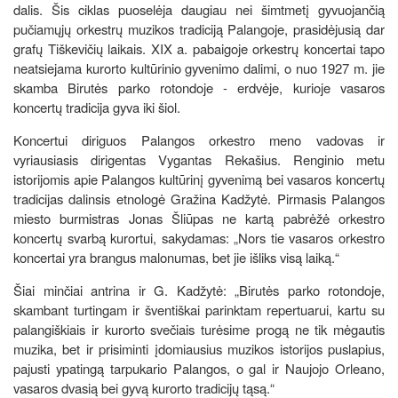
dalis. Šis ciklas puoselėja daugiau nei šimtmetį gyvuojančią
pučiamųjų orkestrų muzikos tradiciją Palangoje, prasidėjusią dar
grafų Tiškevičių laikais. XIX a. pabaigoje orkestrų koncertai tapo
neatsiejama kurorto kultūrinio gyvenimo dalimi, o nuo 1927 m. jie
skamba Birutės parko rotondoje - erdvėje, kurioje vasaros
koncertų tradicija gyva iki šiol.
Koncertui diriguos Palangos orkestro meno vadovas ir
vyriausiasis dirigentas Vygantas Rekašius. Renginio metu
istorijomis apie Palangos kultūrinį gyvenimą bei vasaros koncertų
tradicijas dalinsis etnologė Gražina Kadžytė. Pirmasis Palangos
miesto burmistras Jonas Šliūpas ne kartą pabrėžė orkestro
koncertų svarbą kurortui, sakydamas: „Nors tie vasaros orkestro
koncertai yra brangus malonumas, bet jie išliks visą laiką.“
Šiai minčiai antrina ir G. Kadžytė: „Birutės parko rotondoje,
skambant turtingam ir šventiškai parinktam repertuarui, kartu su
palangiškiais ir kurorto svečiais turėsime progą ne tik mėgautis
muzika, bet ir prisiminti įdomiausius muzikos istorijos puslapius,
pajusti ypatingą tarpukario Palangos, o gal ir Naujojo Orleano,
vasaros dvasią bei gyvą kurorto tradicijų tąsą.“