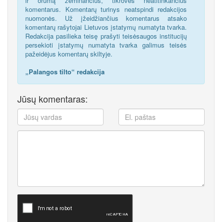
ir orumą žeminančius, tikrovės neatitinkančius
komentarus. Komentarų turinys neatspindi redakcijos
nuomonės. Už įžeidžiančius komentarus atsako
komentarų rašytojai Lietuvos įstatymų numatyta tvarka.
Redakcija pasilieka teisę prašyti teisėsaugos institucijų
persekioti įstatymų numatyta tvarka galimus teisės
pažeidėjus komentarų skiltyje.
„Palangos tilto“ redakcija
Jūsų komentaras: