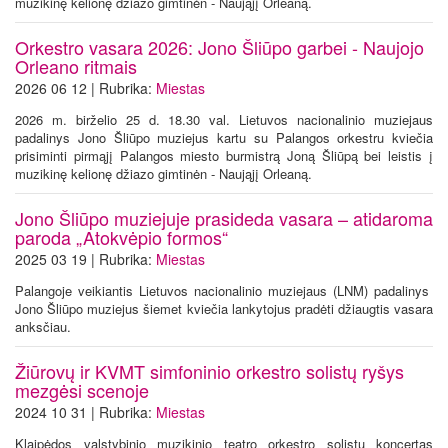
muzikinę kelionę džiazo gimtinėn - Naująjį Orleaną.
Orkestro vasara 2026: Jono Šliūpo garbei - Naujojo
Orleano ritmais
2026 06 12 | Rubrika:
Miestas
2026 m. birželio 25 d. 18.30 val. Lietuvos nacionalinio muziejaus
padalinys Jono Šliūpo muziejus kartu su Palangos orkestru kviečia
prisiminti pirmąjį Palangos miesto burmistrą Joną Šliūpą bei leistis į
muzikinę kelionę džiazo gimtinėn - Naująjį Orleaną.
Jono Šliūpo muziejuje prasideda vasara – atidaroma
paroda „Atokvėpio formos“
2025 03 19 | Rubrika:
Miestas
Palangoje veikiantis Lietuvos nacionalinio muziejaus (LNM) padalinys
Jono Šliūpo muziejus šiemet kviečia lankytojus pradėti džiaugtis vasara
anksčiau.
Žiūrovų ir KVMT simfoninio orkestro solistų ryšys
mezgėsi scenoje
2024 10 31 | Rubrika:
Miestas
Klaipėdos valstybinio muzikinio teatro orkestro solistų koncertas