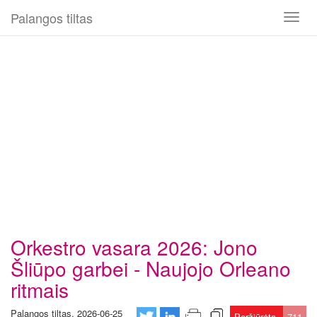
Palangos tiltas
Toggl
naviga
Orkestro vasara 2026: Jono
Šliūpo garbei - Naujojo Orleano
ritmais
Palangos tiltas, 2026-06-25
Peržiūrėta
711