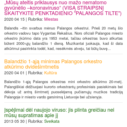
„Mūsų ateitis priklausys nuo mažo nematomo
gyvūnėlio –koronaviruso“ (VISĄ STRAIPSNĮ
SKAITYKITE PENKTADIENIO "PALANGOS TILTE")
2020 04 15 | Rubrika:
Miestas
Balandis –itin svarbus mėnuo Palangos orkestrui. Prieš 20 metų šio
orkestro vadovu tapo Vygantas Rekašius. Nors oficiali Palangos miesto
orkestro įkūrimo data yra 1953 metai, tačiau orkestras buvo atkurtas
būtent 2000-ųjų balandžio 1 dieną. Muzikantai juokauja, kad ši data
atkūrimui pasirinkta todėl, kad, nesėkmės atveju, tai būtų buvę...
Balandžio 1-ąją minimas Palangos orkestro
atkūrimo dvidešimtmetis
2020 04 01 | Rubrika:
Kultūra
Balandžio 1-ąją Palangos orkestras mini orkestro atkūrimo 20-metį.
Palangiškiai didžiuojasi kurorto orkestrantų profesiniais pasiekimais bei
dėkoja už antrą šimtmetį puoselėjamą pučiamųjų muzikos tradiciją
Palangoje ir miesto vardo garsinimą Lietuvoje bei užsienyje.
Įspėjimai dėl naujojo viruso: jis plinta greičiau nei
mūsų supratimas apie jį
2013 05 30 | Rubrika:
Sveikata