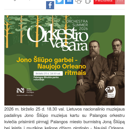
2026 m. birželio 25 d. 18.30 val. Lietuvos nacionalinio muziejaus
padalinys Jono Šliūpo muziejus kartu su Palangos orkestru
kviečia prisiminti pirmąjį Palangos miesto burmistrą Joną Šliūpą
bei leistis į muzikinę kelionę džiazo gimtinėn - Naująjį Orleaną.