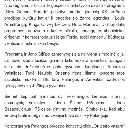
Nuo regtaimo ir bliuzo iki gospelo ir ankstyvojo džiazo - programa
„New Orleans Parade“ pristatys muziką, gimusią XX amžiaus
pradžios „kultūrų katile“ ir pagerbs šio žanro legendas - Louis
Armstrongą, Kingą Oliverį bei Jelly Rollą Mortoną. Didžioji dalis
programos aranžuota orkestro bičiulio, norvegų trombonininko,
dirigento ir kompozitoriaus Helge Førde, todėl koncertui būdingas
vientisas stilistinis skambesys.
Programą ir Jono Šliūpo asmenybę sieja ne viena simbolinė gija.
Jis buvo šios muzikos gimimo laikotarpio amžininkas, daugiau
kaip tris dešimtmečius pats gyvenęs Jungtinėse Amerikos
Valstijose. Todėl Naujojo Orleano ritmai šiame koncerte taps
savotišku muzikiniu tiltu tarp Palangos ir Amerikos, palikusios
ryškų pėdsaką J. Šliūpo gyvenime.
Šiemet taip pat minimos dvi reikšmingos Lietuvos istorinių
asmenybių sukaktys - Jono Šliūpo 165-osios ir Jono
Basanavičiaus 175-osios gimimo metinės. Simboliška, kad abu
lietuvių tautinio atgimimo veikėjai buvo susitikę Palangoje.
Koncertas yra Palangos orkestro koncertų ciklo „Orkestro vasara“