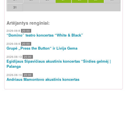
31
Artėjantys renginiai:
2026-08-8
20:00
“Domino” teatro koncertas “White & Black”
2026-08-9
20:00
Grupė „Press the Button“ ir Livija Gema
2026-08-13
20:00
Egidijaus Sipavičiaus akustinis koncertas “Širdies gelmėj |
Palanga
2026-08-14
20:00
Andriaus Mamontovo akustinis koncertas