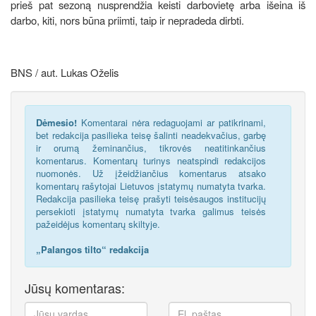
prieš pat sezoną nusprendžia keisti darbovietę arba išeina iš
darbo, kiti, nors būna priimti, taip ir nepradeda dirbti.
BNS / aut. Lukas Oželis
Dėmesio!
Komentarai nėra redaguojami ar patikrinami,
bet redakcija pasilieka teisę šalinti neadekvačius, garbę
ir orumą žeminančius, tikrovės neatitinkančius
komentarus. Komentarų turinys neatspindi redakcijos
nuomonės. Už įžeidžiančius komentarus atsako
komentarų rašytojai Lietuvos įstatymų numatyta tvarka.
Redakcija pasilieka teisę prašyti teisėsaugos institucijų
persekioti įstatymų numatyta tvarka galimus teisės
pažeidėjus komentarų skiltyje.
„Palangos tilto“ redakcija
Jūsų komentaras: