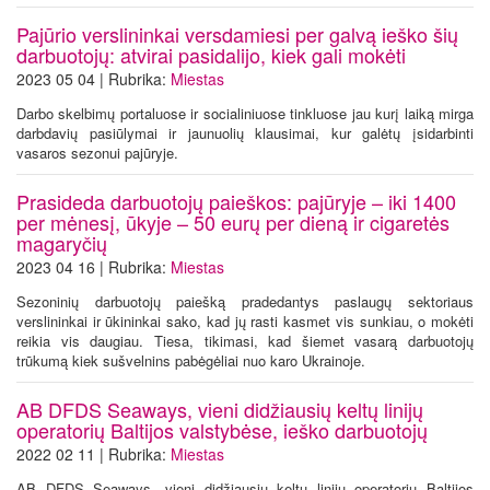
Pajūrio verslininkai versdamiesi per galvą ieško šių
darbuotojų: atvirai pasidalijo, kiek gali mokėti
2023 05 04 | Rubrika:
Miestas
Darbo skelbimų portaluose ir socialiniuose tinkluose jau kurį laiką mirga
darbdavių pasiūlymai ir jaunuolių klausimai, kur galėtų įsidarbinti
vasaros sezonui pajūryje.
Prasideda darbuotojų paieškos: pajūryje – iki 1400
per mėnesį, ūkyje – 50 eurų per dieną ir cigaretės
magaryčių
2023 04 16 | Rubrika:
Miestas
Sezoninių darbuotojų paiešką pradedantys paslaugų sektoriaus
verslininkai ir ūkininkai sako, kad jų rasti kasmet vis sunkiau, o mokėti
reikia vis daugiau. Tiesa, tikimasi, kad šiemet vasarą darbuotojų
trūkumą kiek sušvelnins pabėgėliai nuo karo Ukrainoje.
AB DFDS Seaways, vieni didžiausių keltų linijų
operatorių Baltijos valstybėse, ieško darbuotojų
2022 02 11 | Rubrika:
Miestas
AB DFDS Seaways, vieni didžiausių keltų linijų operatorių Baltijos