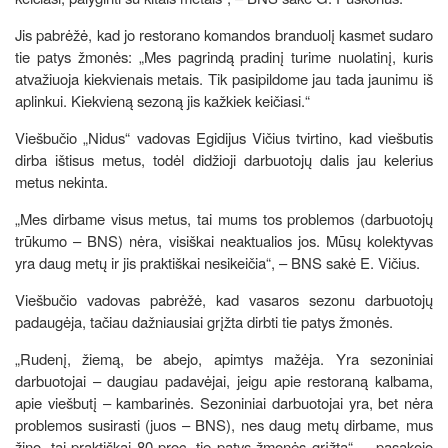
Jis pabrėžė, kad jo restorano komandos branduolį kasmet sudaro
tie patys žmonės: „Mes pagrindą pradinį turime nuolatinį, kuris
atvažiuoja kiekvienais metais. Tik pasipildome jau tada jaunimu iš
aplinkui. Kiekvieną sezoną jis kažkiek keičiasi.“
Viešbučio „Nidus“ vadovas Egidijus Vičius tvirtino, kad viešbutis
dirba ištisus metus, todėl didžioji darbuotojų dalis jau kelerius
metus nekinta.
„Mes dirbame visus metus, tai mums tos problemos (darbuotojų
trūkumo – BNS) nėra, visiškai neaktualios jos. Mūsų kolektyvas
yra daug metų ir jis praktiškai nesikeičia“, – BNS sakė E. Vičius.
Viešbučio vadovas pabrėžė, kad vasaros sezonu darbuotojų
padaugėja, tačiau dažniausiai grįžta dirbti tie patys žmonės.
„Rudenį, žiemą, be abejo, apimtys mažėja. Yra sezoniniai
darbuotojai – daugiau padavėjai, jeigu apie restoraną kalbama,
apie viešbutį – kambarinės. Sezoniniai darbuotojai yra, bet nėra
problemos susirasti (juos – BNS), nes daug metų dirbame, mus
žino, tai praktiškai 80 proc. tie patys žmonės grįžta“, – pasakojo