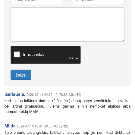
Išsiųsti
Geriausia,
2026-07-11 04:35 (IP: 78.63.238.180)
kad tokius laikinus darbus (2-3 mėn.) dirbtų patys verslininkai, jų vaikai
bei artimi giminaičiai... Jiems galima iš vis nemokėt algikės arba
numest kokią MMA.
Milda
2026-07-10 18:41 (IP: 37.0.162.92)
Taip pritariu palangiškis, taikliai , teisybe. Taip jie nori, kad dirbtų uz