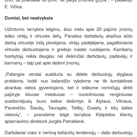
E. Vičius.
Domisi, bet neatvyksta
Užimtumo tarnybos teigimu, šiuo metu apie 20 pajūrio įmonių
ieško virėjų ir virtuvės šefų. Panašus darbdavių skaičius siūlo
darbą virtuvėje indų plovėjams, virėjų padėjėjams, pagalbiniams
virtuvės darbuotojams ir greitojo maisto ruošėjams. Kambarių
tvarkytojų reikia daugiau nei dešimčiai darbdavių, padavėjų ir
barmenų – taip pat apie dešimt įmonių.
„Palangos verslai susiduria su didele darbuotojų stygiaus
problema, todėl nuo balandžio vykdome ne tik kontaktines
atrankas vietos gyventojams, bet ir ieškome norinčiųjų dirbti
pajūryje kituose miestuose – nuotoliniuose renginiuose
susidomėjusių buvo kelios dešimtys iš Alytaus, Vilniaus,
Panevėžio, Šiaulių, Tauragės, Telšių, Dusetų ir kitų šalies
vietovių“, – pranešime teigė tarnybos Klaipėdos klientų
aptarnavimo direktorė Jurgita Petraitienė.
Darbdaviai mato ir nerimą keliančių tendencijų – dalis darbuotojų