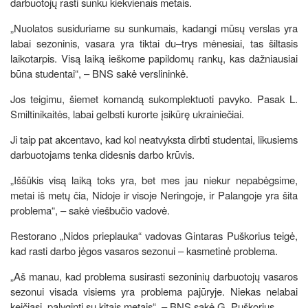
darbuotojų rasti sunku kiekvienais metais.
„Nuolatos susiduriame su sunkumais, kadangi mūsų verslas yra
labai sezoninis, vasara yra tiktai du–trys mėnesiai, tas šiltasis
laikotarpis. Visą laiką ieškome papildomų rankų, kas dažniausiai
būna studentai“, – BNS sakė verslininkė.
Jos teigimu, šiemet komandą sukomplektuoti pavyko. Pasak L.
Smiltinikaitės, labai gelbsti kurorte įsikūrę ukrainiečiai.
Ji taip pat akcentavo, kad kol neatvyksta dirbti studentai, likusiems
darbuotojams tenka didesnis darbo krūvis.
„Iššūkis visą laiką toks yra, bet mes jau niekur nepabėgsime,
metai iš metų čia, Nidoje ir visoje Neringoje, ir Palangoje yra šita
problema“, – sakė viešbučio vadovė.
Restorano „Nidos prieplauka“ vadovas Gintaras Puškorius teigė,
kad rasti darbo jėgos vasaros sezonui – kasmetinė problema.
„Aš manau, kad problema susirasti sezoninių darbuotojų vasaros
sezonui visada visiems yra problema pajūryje. Niekas nelabai
keičiasi, palyginti su kitais metais“, – BNS sakė G. Puškorius.