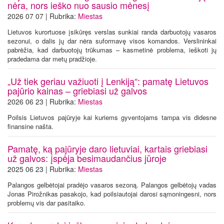
nėra, nors ieško nuo sausio mėnesį
2026 07 07 | Rubrika:
Miestas
Lietuvos kurortuose įsikūręs verslas sunkiai randa darbuotojų vasaros
sezonui, o dalis jų dar nėra suformavę visos komandos. Verslininkai
pabrėžia, kad darbuotojų trūkumas – kasmetinė problema, ieškoti jų
pradedama dar metų pradžioje.
„Už tiek geriau važiuoti į Lenkiją“: pamatę Lietuvos
pajūrio kainas – griebiasi už galvos
2026 06 23 | Rubrika:
Miestas
Poilsis Lietuvos pajūryje kai kuriems gyventojams tampa vis didesne
finansine našta.
Pamatę, ką pajūryje daro lietuviai, kartais griebiasi
už galvos: įspėja besimaudančius jūroje
2025 06 23 | Rubrika:
Miestas
Palangos gelbėtojai pradėjo vasaros sezoną. Palangos gelbėtojų vadas
Jonas Pirožnikas pasakojo, kad poilsiautojai darosi sąmoningesni, nors
problemų vis dar pasitaiko.