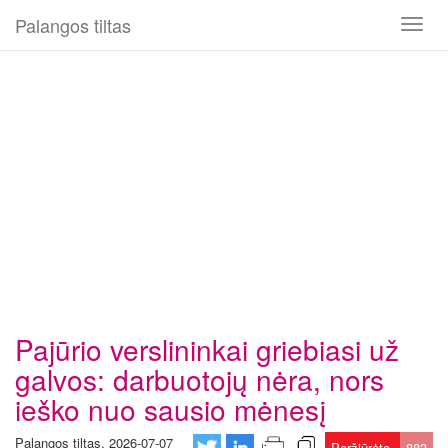
Palangos tiltas
Toggl
naviga
Pajūrio verslininkai griebiasi už
galvos: darbuotojų nėra, nors
ieško nuo sausio mėnesį
Palangos tiltas, 2026-07-07
Peržiūrėta
883