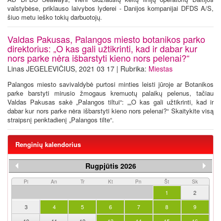
valstybėse, priklauso laivybos lyderei - Danijos kompanijai DFDS A/S,
šiuo metu ieško tokių darbuotojų.
Valdas Pakusas, Palangos miesto botanikos parko
direktorius: „O kas gali užtikrinti, kad ir dabar kur
nors parke nėra išbarstyti kieno nors pelenai?“
Linas JEGELEVIČIUS, 2021 03 17 | Rubrika:
Miestas
Palangos miesto savivaldybė purtosi minties leisti jūroje ar Botanikos
parke barstyti mirusio žmogaus kremuotų palaikų pelenus, tačiau
Valdas Pakusas sakė „Palangos tiltui“: „„O kas gali užtikrinti, kad ir
dabar kur nors parke nėra išbarstyti kieno nors pelenai?“ Skaitykite visą
straipsnį penktadienį „Palangos tilte“.
Renginių kalendorius
Rugpjūtis 2026
Pi
An
Tr
Kt
Pn
Št
Sk
1
2
3
4
5
6
7
8
9
10
11
12
13
14
15
16