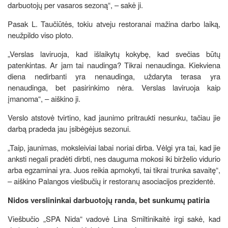
darbuotojų per vasaros sezoną“, – sakė ji.
Pasak L. Taučiūtės, tokiu atveju restoranai mažina darbo laiką,
neužpildo viso ploto.
„Verslas laviruoja, kad išlaikytų kokybę, kad svečias būtų
patenkintas. Ar jam tai naudinga? Tikrai nenaudinga. Kiekviena
diena nedirbanti yra nenaudinga, uždaryta terasa yra
nenaudinga, bet pasirinkimo nėra. Verslas laviruoja kaip
įmanoma“, – aiškino ji.
Verslo atstovė tvirtino, kad jaunimo pritraukti nesunku, tačiau jie
darbą pradeda jau įsibėgėjus sezonui.
„Taip, jaunimas, moksleiviai labai noriai dirba. Vėlgi yra tai, kad jie
anksti negali pradėti dirbti, nes dauguma mokosi iki birželio vidurio
arba egzaminai yra. Juos reikia apmokyti, tai tikrai trunka savaitę“,
– aiškino Palangos viešbučių ir restoranų asociacijos prezidentė.
Nidos verslininkai darbuotojų randa, bet sunkumų patiria
Viešbučio „SPA Nida“ vadovė Lina Smiltinikaitė irgi sakė, kad