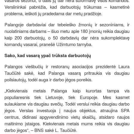
vasaros sezonui, o dalis jų dar nėra suformavę visos komandos.
Verslininkai pabrėžia, kad darbuotojų trūkumas – kasmetinė
problema, ieškoti jų pradedama dar metų pradžioje.
Palangoje darbdaviai dar tebeieško žmonių ir sezoniniams, ir
nuolatiniams darbams – šiuo metu apie 180 įmonių reikia daugiau
kaip 200 darbuotojų, o 50 darbdavių dar nėra sukomplektavę
komandų vasarai, pranešė Užimtumo tarnyba.
Sako, kad vasarą ypač trūksta darbuotojų
Palangos viešbučių ir restoranų asociacijos prezidentė Laura
Taučiūtė sakė, kad Palanga vasarą pritraukia vis daugiau
poilsiautojų, todėl auga ir darbo jėgos poreikis.
„Kiekvienais metais Palanga kaip kurortas tampa vis
populiaresnis tiek Lietuvoje, tiek Europoje. Mes kasmet
sulaukiame vis daugiau svečių. Todėl verslui reikia daugiau darbo
jėgos. Verslas investuoja į naujus objektus, atnaujina SPA
centrus, didinasi apgyvendinimo vietų skaičių, atsidaro naujos
maitinimo įstaigos. Kiekvienais metais mums reikia vis daugiau
darbo jėgos“, – BNS sakė L. Taučiūtė.