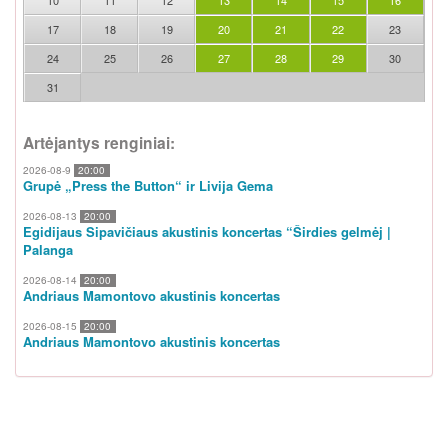
17
18
19
20
21
22
23
24
25
26
27
28
29
30
31
Artėjantys renginiai:
2026-08-9
20:00
Grupė „Press the Button“ ir Livija Gema
2026-08-13
20:00
Egidijaus Sipavičiaus akustinis koncertas “Širdies gelmėj |
Palanga
2026-08-14
20:00
Andriaus Mamontovo akustinis koncertas
2026-08-15
20:00
Andriaus Mamontovo akustinis koncertas