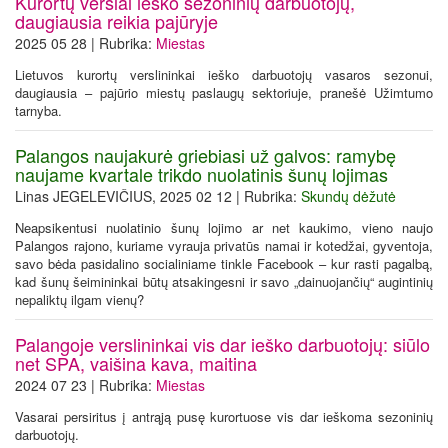
Kurortų verslai ieško sezoninių darbuotojų,
daugiausia reikia pajūryje
2025 05 28 | Rubrika:
Miestas
Lietuvos kurortų verslininkai ieško darbuotojų vasaros sezonui,
daugiausia – pajūrio miestų paslaugų sektoriuje, pranešė Užimtumo
tarnyba.
Palangos naujakurė griebiasi už galvos: ramybę
naujame kvartale trikdo nuolatinis šunų lojimas
Linas JEGELEVIČIUS, 2025 02 12 | Rubrika:
Skundų dėžutė
Neapsikentusi nuolatinio šunų lojimo ar net kaukimo, vieno naujo
Palangos rajono, kuriame vyrauja privatūs namai ir kotedžai, gyventoja,
savo bėda pasidalino socialiniame tinkle Facebook – kur rasti pagalbą,
kad šunų šeimininkai būtų atsakingesni ir savo „dainuojančių“ augintinių
nepaliktų ilgam vienų?
Palangoje verslininkai vis dar ieško darbuotojų: siūlo
net SPA, vaišina kava, maitina
2024 07 23 | Rubrika:
Miestas
Vasarai persiritus į antrąją pusę kurortuose vis dar ieškoma sezoninių
darbuotojų.