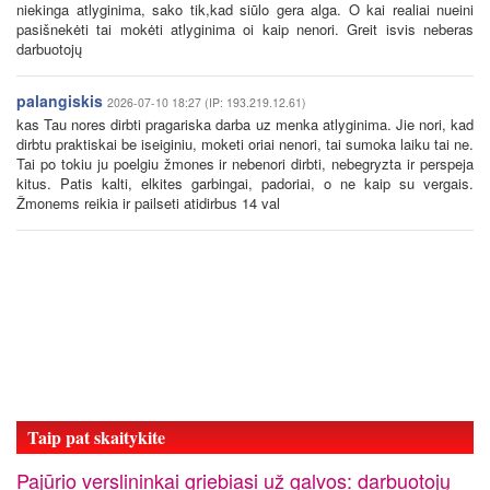
niekinga atlyginima, sako tik,kad siūlo gera alga. O kai realiai nueini
pasišnekėti tai mokėti atlyginima oi kaip nenori. Greit isvis neberas
darbuotojų
palangiskis
2026-07-10 18:27 (IP: 193.219.12.61)
kas Tau nores dirbti pragariska darba uz menka atlyginima. Jie nori, kad
dirbtu praktiskai be iseiginiu, moketi oriai nenori, tai sumoka laiku tai ne.
Tai po tokiu ju poelgiu žmones ir nebenori dirbti, nebegryzta ir perspeja
kitus. Patis kalti, elkites garbingai, padoriai, o ne kaip su vergais.
Žmonems reikia ir pailseti atidirbus 14 val
Taip pat skaitykite
Pajūrio verslininkai griebiasi už galvos: darbuotojų