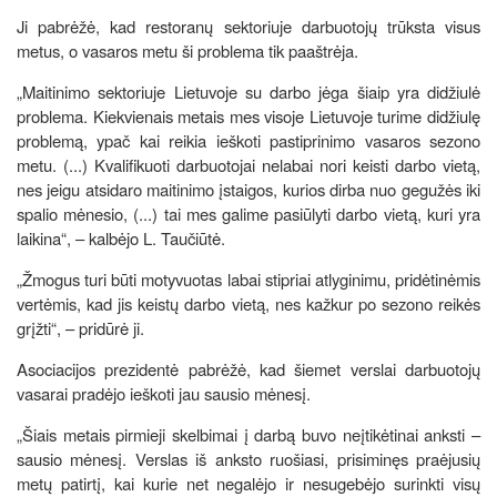
Ji pabrėžė, kad restoranų sektoriuje darbuotojų trūksta visus
metus, o vasaros metu ši problema tik paaštrėja.
„Maitinimo sektoriuje Lietuvoje su darbo jėga šiaip yra didžiulė
problema. Kiekvienais metais mes visoje Lietuvoje turime didžiulę
problemą, ypač kai reikia ieškoti pastiprinimo vasaros sezono
metu. (...) Kvalifikuoti darbuotojai nelabai nori keisti darbo vietą,
nes jeigu atsidaro maitinimo įstaigos, kurios dirba nuo gegužės iki
spalio mėnesio, (...) tai mes galime pasiūlyti darbo vietą, kuri yra
laikina“, – kalbėjo L. Taučiūtė.
„Žmogus turi būti motyvuotas labai stipriai atlyginimu, pridėtinėmis
vertėmis, kad jis keistų darbo vietą, nes kažkur po sezono reikės
grįžti“, – pridūrė ji.
Asociacijos prezidentė pabrėžė, kad šiemet verslai darbuotojų
vasarai pradėjo ieškoti jau sausio mėnesį.
„Šiais metais pirmieji skelbimai į darbą buvo neįtikėtinai anksti –
sausio mėnesį. Verslas iš anksto ruošiasi, prisiminęs praėjusių
metų patirtį, kai kurie net negalėjo ir nesugebėjo surinkti visų