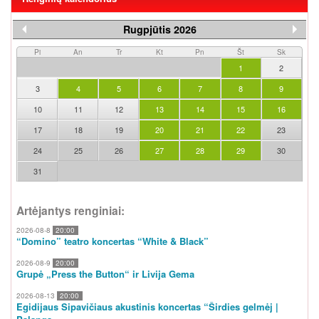
Rugpjūtis 2026
Pi
An
Tr
Kt
Pn
Št
Sk
1
2
3
4
5
6
7
8
9
10
11
12
13
14
15
16
17
18
19
20
21
22
23
24
25
26
27
28
29
30
31
Artėjantys renginiai:
2026-08-8
20:00
“Domino” teatro koncertas “White & Black”
2026-08-9
20:00
Grupė „Press the Button“ ir Livija Gema
2026-08-13
20:00
Egidijaus Sipavičiaus akustinis koncertas “Širdies gelmėj |