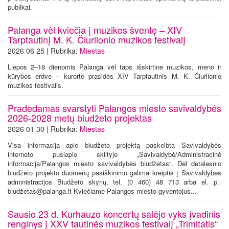
publikai.
Palanga vėl kviečia į muzikos šventę – XIV
Tarptautinį M. K. Čiurlionio muzikos festivalį
2026 06 25 | Rubrika:
Miestas
Liepos 2–18 dienomis Palanga vėl taps išskirtine muzikos, meno ir
kūrybos erdve – kurorte prasidės XIV Tarptautinis M. K. Čiurlionio
muzikos festivalis.
Pradedamas svarstyti Palangos miesto savivaldybės
2026-2028 metų biudžeto projektas
2026 01 30 | Rubrika:
Miestas
Visa informacija apie biudžeto projektą paskelbta Savivaldybės
interneto puslapio skiltyje „Savivaldybė/Administracinė
informacija/Palangos miesto savivaldybės biudžetas“. Dėl detalesnio
biudžeto projekto duomenų paaiškinimo galima kreiptis į Savivaldybės
administracijos Biudžeto skyrių, tel. (0 460) 48 713 arba el. p.
biudžetas@palanga.lt Kviečiame Palangos miesto gyventojus...
Sausio 23 d. Kurhauzo koncertų salėje vyks įvadinis
renginys į XXV tautinės muzikos festivalį „Trimitatis“