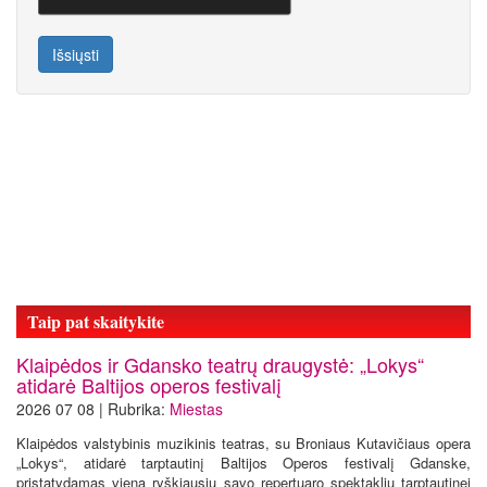
Išsiųsti
Taip pat skaitykite
Klaipėdos ir Gdansko teatrų draugystė: „Lokys“
atidarė Baltijos operos festivalį
2026 07 08 | Rubrika:
Miestas
Klaipėdos valstybinis muzikinis teatras, su Broniaus Kutavičiaus opera
„Lokys“, atidarė tarptautinį Baltijos Operos festivalį Gdanske,
pristatydamas vieną ryškiausių savo repertuaro spektaklių tarptautinei