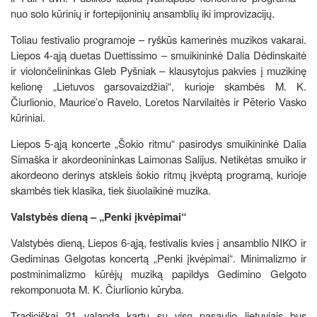
nuo solo kūrinių ir fortepijoninių ansamblių iki improvizacijų.
Toliau festivalio programoje – ryškūs kamerinės muzikos vakarai.
Liepos 4-ąją duetas Duettissimo – smuikininkė Dalia Dėdinskaitė
ir violončelininkas Gleb Pyšniak – klausytojus pakvies į muzikinę
kelionę „Lietuvos garsovaizdžiai“, kurioje skambės M. K.
Čiurlionio, Maurice’o Ravelo, Loretos Narvilaitės ir Pēterio Vasko
kūriniai.
Liepos 5-ąją koncerte „Šokio ritmu“ pasirodys smuikininkė Dalia
Simaška ir akordeonininkas Laimonas Salijus. Netikėtas smuiko ir
akordeono derinys atskleis šokio ritmų įkvėptą programą, kurioje
skambės tiek klasika, tiek šiuolaikinė muzika.
Valstybės dieną – „Penki įkvėpimai“
Valstybės dieną, Liepos 6-ąją, festivalis kvies į ansamblio NIKO ir
Gediminas Gelgotas koncertą „Penki įkvėpimai“. Minimalizmo ir
postminimalizmo kūrėjų muziką papildys Gedimino Gelgoto
rekomponuota M. K. Čiurlionio kūryba.
Tradiciškai 21 valandą kartu su viso pasaulio lietuviais bus