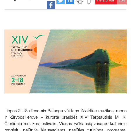
Liepos 2–18 dienomis Palanga vėl taps išskirtine muzikos, meno
ir kūrybos erdve – kurorte prasidės XIV Tarptautinis M. K.
Čiurlionio muzikos festivalis. Vienas ryškiausių vasaros kultūrinių
renginių pajūryje klausytojams pasiūlys turiningą programą,