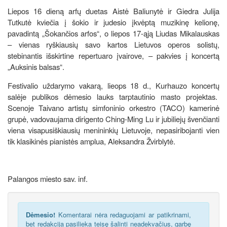
Liepos 16 dieną arfų duetas Aistė Baliunytė ir Giedra Julija
Tutkutė kviečia į šokio ir judesio įkvėptą muzikinę kelionę,
pavadintą „Šokančios arfos“, o liepos 17-ąją Liudas Mikalauskas
– vienas ryškiausių savo kartos Lietuvos operos solistų,
stebinantis išskirtine repertuaro įvairove, – pakvies į koncertą
„Auksinis balsas“.
Festivalio uždarymo vakarą, lieops 18 d., Kurhauzo koncertų
salėje publikos dėmesio lauks tarptautinio masto projektas.
Scenoje Taivano artistų simfoninio orkestro (TACO) kamerinė
grupė, vadovaujama dirigento Ching-Ming Lu ir jubiliejų švenčianti
viena visapusiškiausių menininkių Lietuvoje, nepasiribojanti vien
tik klasikinės pianistės amplua, Aleksandra Žvirblytė.
Palangos miesto sav. inf.
Dėmesio!
Komentarai nėra redaguojami ar patikrinami,
bet redakcija pasilieka teisę šalinti neadekvačius, garbę