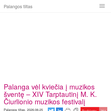
Palangos tiltas
Toggl
naviga
Palanga vėl kviečia į muzikos
šventę – XIV Tarptautinį M. K.
Čiurlionio muzikos festivalį
Palangos tiltas, 2026-06-25
Peržiūrėta
754