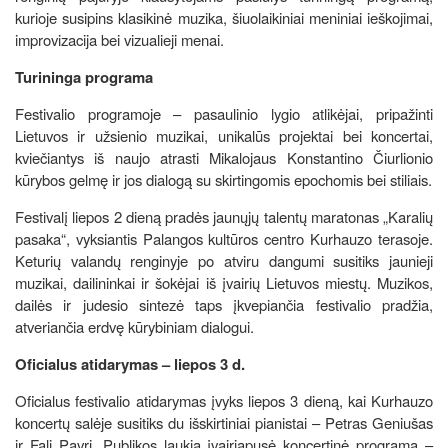
kurioje susipins klasikinė muzika, šiuolaikiniai meniniai ieškojimai,
improvizacija bei vizualieji menai.
Turininga programa
Festivalio programoje – pasaulinio lygio atlikėjai, pripažinti
Lietuvos ir užsienio muzikai, unikalūs projektai bei koncertai,
kviečiantys iš naujo atrasti Mikalojaus Konstantino Čiurlionio
kūrybos gelmę ir jos dialogą su skirtingomis epochomis bei stiliais.
Festivalį liepos 2 dieną pradės jaunųjų talentų maratonas „Karalių
pasaka“, vyksiantis Palangos kultūros centro Kurhauzo terasoje.
Keturių valandų renginyje po atviru dangumi susitiks jaunieji
muzikai, dailininkai ir šokėjai iš įvairių Lietuvos miestų. Muzikos,
dailės ir judesio sintezė taps įkvepiančia festivalio pradžia,
atveriančia erdvę kūrybiniam dialogui.
Oficialus atidarymas – liepos 3 d.
Oficialus festivalio atidarymas įvyks liepos 3 dieną, kai Kurhauzo
koncertų salėje susitiks du išskirtiniai pianistai – Petras Geniušas
ir Fali Pavri. Publikos laukia įvairiapusė koncertinė programa –