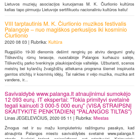
Lietuvos muziejų asociacijos kuruojamas M. K. Čiurlionio kultūros
kelias tapo pirmuoju Lietuvoje sertifikuotu nacionaliniu kultūros keliu!
VIII tarptautinis M. K. Čiurlionio muzikos festivalis
Palangoje – nuo magiškos perkusijos iki kosminio
Čiurlionio
2020 08 03 | Rubrika:
Kultūra
Rugpjūčio 19-30 dienomis dešimt renginių po atviru dangumi grafų
Tiškevičių rūmų terasoje, nuostabioje Palangos kurhauzo salėje,
Tiškevičių parko tvenkinyje plaukiojančioje valtelėje. Užburianti, scenos
meistrų bei kylančių žvaigždžių atliekama programa šiemet inspiruota
gamtos stichijų ir kosminių idėjų. Tai nakties ir vėjo muzika, muzika ant
vandens, ir...
Savivaldybė www.palanga.lt atnaujinimui sumokėjo
12 093 eurų. IT ekspertai: "Tokia primityvi svetainė
tegali kainuoti 3 000-5 000 eurų" (VISĄ STRAIPSNĮ
SKAITYKITE PENKTADIENĮ "PALANGOS TILTAS")
Linas JEGELEVIČIUS, 2020 05 11 | Rubrika:
Miestas
Žmogus net ir su mažu kompiuteriniu raštingumu pasakys, kad
atnaujinta Palangos miesto savivaldybės svetainė www.palanga.lt
atrodo, švelniai tariant, neįspūdingai, net primityviai. Kaimyninių