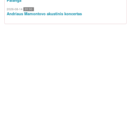
Palanga
2026-08-14
20:00
Andriaus Mamontovo akustinis koncertas