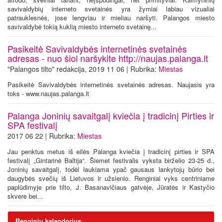
savivaldybių interneto svetainės yra žymiai labiau vizualiai
patrauklesnės, jose lengviau ir mieliau naršyti. Palangos miesto
savivaldybė tokią kuklią miesto interneto svetainę...
Pasikeitė Savivaldybės internetinės svetainės
adresas - nuo šiol naršykite http://naujas.palanga.lt
"Palangos tilto" redakcija, 2019 11 06 | Rubrika:
Miestas
Pasikeitė Savivaldybės internetinės svetainės adresas. Naujasis yra
toks - www.naujas.palanga.lt
Palanga Joninių savaitgalį kviečia į tradicinį Pirties ir
SPA festivalį
2017 06 22 | Rubrika:
Miestas
Jau penktus metus iš eilės Palanga kviečia į tradicinį pirties ir SPA
festivalį „Gintarinė Baltija“. Šiemet festivalis vyksta birželio 23-25 d.,
Joninių savaitgalį, todėl laukiama ypač gausaus lankytojų būrio bei
daugybės svečių iš Lietuvos ir užsienio. Renginiai vyks centriniame
paplūdimyje prie tilto, J. Basanavičiaus gatvėje, Jūratės ir Kastyčio
skvere bei...
Renginių kalendorius