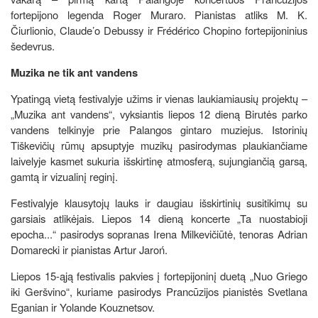
fortepijono legenda Roger Muraro. Pianistas atliks M. K.
Čiurlionio, Claude’o Debussy ir Frédérico Chopino fortepijoninius
šedevrus.
Muzika ne tik ant vandens
Ypatingą vietą festivalyje užims ir vienas laukiamiausių projektų –
„Muzika ant vandens“, vyksiantis liepos 12 dieną Birutės parko
vandens telkinyje prie Palangos gintaro muziejus. Istorinių
Tiškevičių rūmų apsuptyje muzikų pasirodymas plaukiančiame
laivelyje kasmet sukuria išskirtinę atmosferą, sujungiančią garsą,
gamtą ir vizualinį reginį.
Festivalyje klausytojų lauks ir daugiau išskirtinių susitikimų su
garsiais atlikėjais. Liepos 14 dieną koncerte „Ta nuostabioji
epocha...“ pasirodys sopranas Irena Milkevičiūtė, tenoras Adrian
Domarecki ir pianistas Artur Jaroń.
Liepos 15-ąją festivalis pakvies į fortepijoninį duetą „Nuo Griego
iki Geršvino“, kuriame pasirodys Prancūzijos pianistės Svetlana
Eganian ir Yolande Kouznetsov.