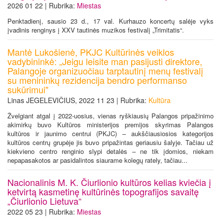
2026 01 22 | Rubrika:
Miestas
Penktadienį, sausio 23 d., 17 val. Kurhauzo koncertų salėje vyks
įvadinis renginys į XXV tautinės muzikos festivalį „Trimitatis“.
Mantė Lukošienė, PKJC Kultūrinės veiklos
vadybininkė: „Jeigu leisite man pasijusti direktore,
Palangoje organizuočiau tarptautinį menų festivalį
su menininkų rezidencija bendro performanso
sukūrimui"
Linas JEGELEVIČIUS, 2022 11 23 | Rubrika:
Kultūra
Žvelgiant atgal į 2022-uosius, vienas ryškiausių Palangos pripažinimo
akimirkų buvo Kultūros ministerijos premijos skyrimas Palangos
kultūros ir jaunimo centrui (PKJC) – aukščiausiosios kategorijos
kultūros centrų grupėje jis buvo pripažintas geriausiu šalyje. Tačiau už
kiekvieno centro renginio slypi detalės – ne tik įdomios, niekam
nepapasakotos ar pasidalintos siaurame kolegų rately, tačiau...
Nacionalinis M. K. Čiurlionio kultūros kelias kviečia į
ketvirtą kasmetinę kultūrinės topografijos savaitę
„Čiurlionio Lietuva“
2022 05 23 | Rubrika:
Miestas