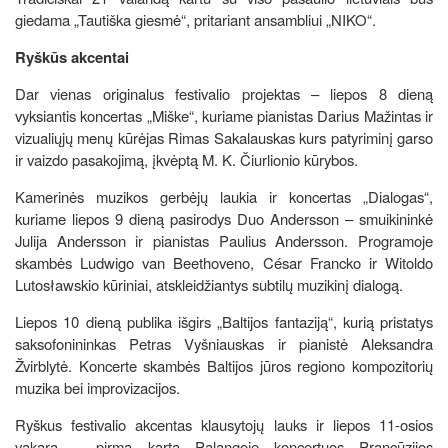
giedama „Tautiška giesmė“, pritariant ansambliui „NIKO“.
Ryškūs akcentai
Dar vienas originalus festivalio projektas – liepos 8 dieną
vyksiantis koncertas „Miške“, kuriame pianistas Darius Mažintas ir
vizualiųjų menų kūrėjas Rimas Sakalauskas kurs patyriminį garso
ir vaizdo pasakojimą, įkvėptą M. K. Čiurlionio kūrybos.
Kamerinės muzikos gerbėjų laukia ir koncertas „Dialogas“,
kuriame liepos 9 dieną pasirodys Duo Andersson – smuikininkė
Julija Andersson ir pianistas Paulius Andersson. Programoje
skambės Ludwigo van Beethoveno, César Francko ir Witoldo
Lutosławskio kūriniai, atskleidžiantys subtilų muzikinį dialogą.
Liepos 10 dieną publika išgirs „Baltijos fantaziją“, kurią pristatys
saksofonininkas Petras Vyšniauskas ir pianistė Aleksandra
Žvirblytė. Koncerte skambės Baltijos jūros regiono kompozitorių
muzika bei improvizacijos.
Ryškus festivalio akcentas klausytojų lauks ir liepos 11-osios
vakarą – pirmą kartą Palangoje koncertuos Prancūzijos