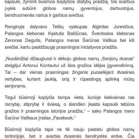
kapsulė, žyminti būsimos koplyčios statybų pradžią. Šis svarbus
įvykis subūrė globos namų gyventojus, darbuotojus,
bendruomenės narius ir garbius svečius.
Renginyje dalyvavo Telšių vyskupas Algirdas Jurevičius,
Palangos klebonas Kęstutis Balčiūnas, Šventosios klebonas
Zenonas Degutis, Palangos meras Šarūnas Vaitkus bei kiti
svečiai, kartu pasidžiaugę prasmingos iniciatyvos pradžia.
„Nuoširdžiai džiaugiuosi ir dėkoju globos namų „Senjorų dvaras“
steigėjui Antonui Kontautui už šios gražios idėjos įgyvendinimą.
Tai – dar vienas prasmingas žingsnis puoselėjant dvasines
vertybes, kuriant jaukią, orią ir rūpestingą aplinką mūsų
senjorams.
Tegul būsimoji koplyčia tampa vieta, kurioje kiekvienas ras
ramybę, stiprybę ir šviesą, o šiandien įkasta kapsulė tebūna
gražios ir prasmingos istorijos pradžia,“ – sako Palangos mero
Šarūno Vaitkaus įrašas „Facebook.“
Būsimoji koplyčia taps ne tik nauju pastatu globos namų
teritorijoje, bet ir svarbia dvasinės bendrystės erdve. Čia