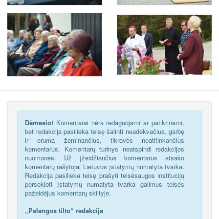
Dėmesio!
Komentarai nėra redaguojami ar patikrinami,
bet redakcija pasilieka teisę šalinti neadekvačius, garbę
ir orumą žeminančius, tikrovės neatitinkančius
komentarus. Komentarų turinys neatspindi redakcijos
nuomonės. Už įžeidžiančius komentarus atsako
komentarų rašytojai Lietuvos įstatymų numatyta tvarka.
Redakcija pasilieka teisę prašyti teisėsaugos institucijų
persekioti įstatymų numatyta tvarka galimus teisės
pažeidėjus komentarų skiltyje.
„Palangos tilto“ redakcija