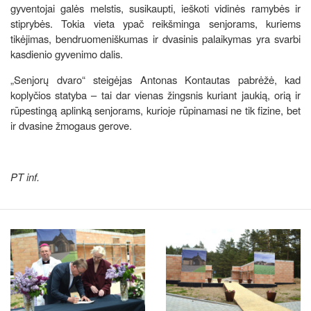
gyventojai galės melstis, susikaupti, ieškoti vidinės ramybės ir
stiprybės. Tokia vieta ypač reikšminga senjorams, kuriems
tikėjimas, bendruomeniškumas ir dvasinis palaikymas yra svarbi
kasdienio gyvenimo dalis.
„Senjorų dvaro“ steigėjas Antonas Kontautas pabrėžė, kad
koplyčios statyba – tai dar vienas žingsnis kuriant jaukią, orią ir
rūpestingą aplinką senjorams, kurioje rūpinamasi ne tik fizine, bet
ir dvasine žmogaus gerove.
PT inf.