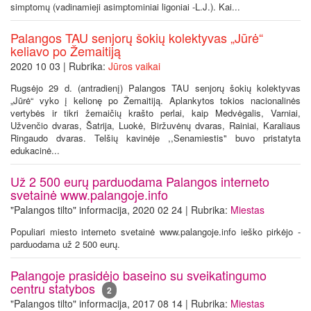
simptomų (vadinamieji asimptominiai ligoniai -L.J.). Kai...
Palangos TAU senjorų šokių kolektyvas „Jūrė“
keliavo po Žemaitiją
2020 10 03 | Rubrika:
Jūros vaikai
Rugsėjo 29 d. (antradienį) Palangos TAU senjorų šokių kolektyvas
„Jūrė“ vyko į kelionę po Žemaitiją. Aplankytos tokios nacionalinės
vertybės ir tikri žemaičių krašto perlai, kaip Medvėgalis, Varniai,
Užvenčio dvaras, Šatrija, Luokė, Biržuvėnų dvaras, Rainiai, Karaliaus
Ringaudo dvaras. Telšių kavinėje ,,Senamiestis" buvo pristatyta
edukacinė...
Už 2 500 eurų parduodama Palangos interneto
svetainė www.palangoje.info
"Palangos tilto" informacija, 2020 02 24 | Rubrika:
Miestas
Populiari miesto interneto svetainė www.palangoje.info ieško pirkėjo -
parduodama už 2 500 eurų.
Palangoje prasidėjo baseino su sveikatingumo
centru statybos
2
"Palangos tilto" informacija, 2017 08 14 | Rubrika:
Miestas