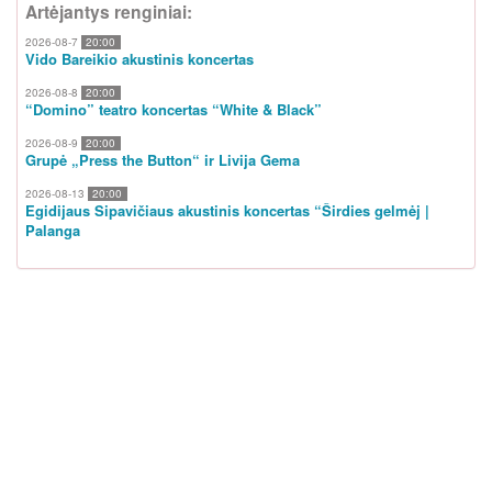
Artėjantys renginiai:
2026-08-7
20:00
Vido Bareikio akustinis koncertas
2026-08-8
20:00
“Domino” teatro koncertas “White & Black”
2026-08-9
20:00
Grupė „Press the Button“ ir Livija Gema
2026-08-13
20:00
Egidijaus Sipavičiaus akustinis koncertas “Širdies gelmėj |
Palanga