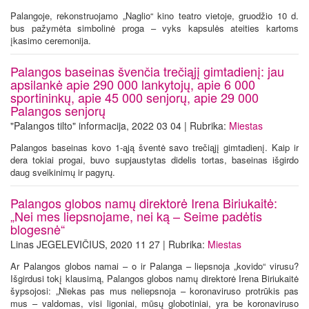
Palangoje, rekonstruojamo „Naglio“ kino teatro vietoje, gruodžio 10 d.
bus pažymėta simbolinė proga – vyks kapsulės ateities kartoms
įkasimo ceremonija.
Palangos baseinas švenčia trečiąjį gimtadienį: jau
apsilankė apie 290 000 lankytojų, apie 6 000
sportininkų, apie 45 000 senjorų, apie 29 000
Palangos senjorų
"Palangos tilto" informacija, 2022 03 04 | Rubrika:
Miestas
Palangos baseinas kovo 1-ąją šventė savo trečiąjį gimtadienį. Kaip ir
dera tokiai progai, buvo supjaustytas didelis tortas, baseinas išgirdo
daug sveikinimų ir pagyrų.
Palangos globos namų direktorė Irena Biriukaitė:
„Nei mes liepsnojame, nei ką – Seime padėtis
blogesnė“
Linas JEGELEVIČIUS, 2020 11 27 | Rubrika:
Miestas
Ar Palangos globos namai – o ir Palanga – liepsnoja „kovido“ virusu?
Išgirdusi tokį klausimą, Palangos globos namų direktorė Irena Biriukaitė
šypsojosi: „Niekas pas mus neliepsnoja – koronaviruso protrūkis pas
mus – valdomas, visi ligoniai, mūsų globotiniai, yra be koronaviruso