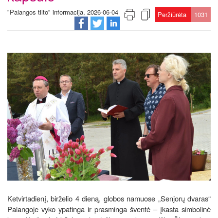
"Palangos tilto" informacija, 2026-06-04
Peržiūrėta
1031
Ketvirtadienį, birželio 4 dieną, globos namuose „Senjorų dvaras“
Palangoje vyko ypatinga ir prasminga šventė – įkasta simbolinė