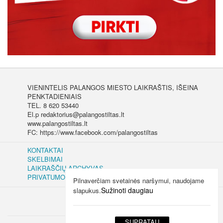
VIENINTELIS PALANGOS MIESTO LAIKRAŠTIS, IŠEINA
PENKTADIENIAIS
TEL. 8 620 53440
El.p redaktorius@palangostiltas.lt
www.palangostiltas.lt
FC: https://www.facebook.com/palangostiltas
KONTAKTAI
SKELBIMAI
LAIKRAŠČIŲ ARCHYVAS
PRIVATUMO IR SLAPUKŲ POLITIKA
Pilnaverčiam svetainės naršymui, naudojame
Sužinoti daugiau
slapukus.
SUPRATAU