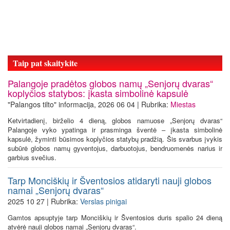
Taip pat skaitykite
Palangoje pradėtos globos namų „Senjorų dvaras“
koplyčios statybos: įkasta simbolinė kapsulė
"Palangos tilto" informacija, 2026 06 04 | Rubrika:
Miestas
Ketvirtadienį, birželio 4 dieną, globos namuose „Senjorų dvaras“
Palangoje vyko ypatinga ir prasminga šventė – įkasta simbolinė
kapsulė, žyminti būsimos koplyčios statybų pradžią. Šis svarbus įvykis
subūrė globos namų gyventojus, darbuotojus, bendruomenės narius ir
garbius svečius.
Tarp Monciškių ir Šventosios atidaryti nauji globos
namai „Senjorų dvaras“
2025 10 27 | Rubrika:
Verslas pinigai
Gamtos apsuptyje tarp Monciškių ir Šventosios duris spalio 24 dieną
atvėrė nauji globos namai „Senjorų dvaras“.