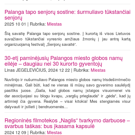
Palanga tapo senjorų sostine: šurmuliavo tūkstančiai
senjorų
2025 10 01 | Rubrika:
Miestas
Šią savaitę Palanga tapo senjorų sostine. Į kurortą iš visos Lietuvos
suvažiavo tūkstančiai vyresnio amžiaus žmonių į jau antrą kartą
organizuojamą festivalį „Senjorų savaitė“.
30-etį paminėjusių Palangos miesto globos namų
eilėje – daugiau nei 30 kurorto gyventojų
Linas JEGELEVIČIUS, 2024 12 22 | Rubrika:
Miestas
Nuvilnijo ir nušurmuliavo Palangos miesto globos namų trisdešimtmečio
minėjimas. Gali būti, kad ne vienas iš mūsų savo gyvenimo saulėlydį
pasitiks juose. „Gaila, kad globos namų įstaigos visuomenei vis
dar asocijuojasi su blogu kvapu, „vargšų prieglauda" ir „gėda", kad jų
artimieji čia gyvena. Realybė – visai kitokia! Mes stengiamės visur
dalyvauti ir įsilieti į bendruomenės...
Regioninės filmotekos „Naglis“ tvarkymo darbuose –
svarbus taškas: bus įkasama kapsulė
2024 12 09 | Rubrika:
Miestas