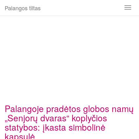
Palangos tiltas
Toggl
naviga
Palangoje pradėtos globos namų
„Senjorų dvaras“ koplyčios
statybos: įkasta simbolinė
kapsulė