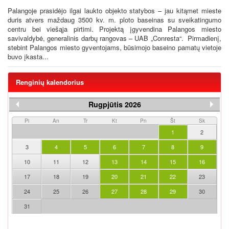
Palangoje prasidėjo ilgai laukto objekto statybos – jau kitąmet mieste
duris atvers maždaug 3500 kv. m. ploto baseinas su sveikatingumo
centru bei viešąja pirtimi. Projektą įgyvendina Palangos miesto
savivaldybė, generalinis darbų rangovas – UAB „Conresta“. Pirmadienį,
stebint Palangos miesto gyventojams, būsimojo baseino pamatų vietoje
buvo įkasta...
Renginių kalendorius
Rugpjūtis 2026
Pi
An
Tr
Kt
Pn
Št
Sk
1
2
3
4
5
6
7
8
9
10
11
12
13
14
15
16
17
18
19
20
21
22
23
24
25
26
27
28
29
30
31