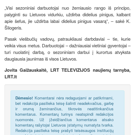
„Visi sezoniniai darbuotojai nuo žemiausio rango iš principo,
palyginti su Lietuvos vidurkiu, uždirba didelius pinigus, kalbant
apie šefus, jie uždirba labai didelius pinigus vasarą“, – sakė K.
Šliogeris.
Pasak viešbučių vadovų, patraukliausi darbdaviai – tie, kurie
veikia visus metus. Darbuotojai – dažniausiai vietiniai gyventojai –
turi nuolatinį darbą, o sezoniniam darbui į kurortus atvyksta
daugiausia jaunimas iš visos Lietuvos.
Jovita Gaižauskaitė, LRT TELEVIZIJOS naujienų tarnyba,
LRT.lt
Dėmesio!
Komentarai nėra redaguojami ar patikrinami,
bet redakcija pasilieka teisę šalinti neadekvačius, garbę
ir orumą žeminančius, tikrovės neatitinkančius
komentarus. Komentarų turinys neatspindi redakcijos
nuomonės. Už įžeidžiančius komentarus atsako
komentarų rašytojai Lietuvos įstatymų numatyta tvarka.
Redakcija pasilieka teisę prašyti teisėsaugos institucijų