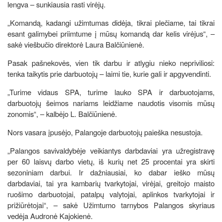
lengva – sunkiausia rasti virėjų.
„Komandą, kadangi užimtumas didėja, tikrai plečiame, tai tikrai
esant galimybei priimtume į mūsų komandą dar kelis virėjus“, –
sakė viešbučio direktorė Laura Balčiūnienė.
Pasak pašnekovės, vien tik darbu ir atlygiu nieko nepriviliosi:
tenka taikytis prie darbuotojų – laimi tie, kurie gali ir apgyvendinti.
„Turime vidaus SPA, turime lauko SPA ir darbuotojams,
darbuotojų šeimos nariams leidžiame naudotis visomis mūsų
zonomis“, – kalbėjo L. Balčiūnienė.
Nors vasara įpusėjo, Palangoje darbuotojų paieška nesustoja.
„Palangos savivaldybėje veikiantys darbdaviai yra užregistravę
per 60 laisvų darbo vietų, iš kurių net 25 procentai yra skirti
sezoniniam darbui. Ir dažniausiai, ko dabar ieško mūsų
darbdaviai, tai yra kambarių tvarkytojai, virėjai, greitojo maisto
ruošimo darbuotojai, patalpų valytojai, aplinkos tvarkytojai ir
prižiūrėtojai“, – sakė Užimtumo tarnybos Palangos skyriaus
vedėja Audronė Kajokienė.