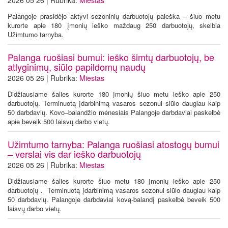
Palangoje prasidėjo aktyvi sezoninių darbuotojų paieška – šiuo metu
kurorte apie 180 įmonių ieško maždaug 250 darbuotojų, skelbia
Užimtumo tarnyba.
Palanga ruošiasi bumui: ieško šimtų darbuotojų, be
atlyginimų, siūlo papildomų naudų
2026 05 26 | Rubrika:
Miestas
Didžiausiame šalies kurorte 180 įmonių šiuo metu ieško apie 250
darbuotojų. Terminuotą įdarbinimą vasaros sezonui siūlo daugiau kaip
50 darbdavių. Kovo–balandžio mėnesiais Palangoje darbdaviai paskelbė
apie beveik 500 laisvų darbo vietų.
Užimtumo tarnyba: Palanga ruošiasi atostogų bumui
– verslai vis dar ieško darbuotojų
2026 05 26 | Rubrika:
Miestas
Didžiausiame šalies kurorte šiuo metu 180 įmonių ieško apie 250
darbuotojų . Terminuotą įdarbinimą vasaros sezonui siūlo daugiau kaip
50 darbdavių. Palangoje darbdaviai kovą-balandį paskelbė beveik 500
laisvų darbo vietų.