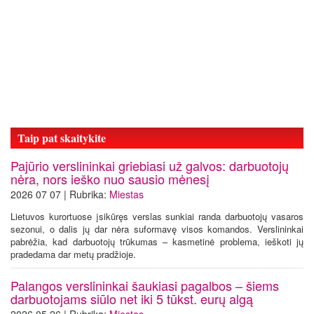
Taip pat skaitykite
Pajūrio verslininkai griebiasi už galvos: darbuotojų
nėra, nors ieško nuo sausio mėnesį
2026 07 07 | Rubrika:
Miestas
Lietuvos kurortuose įsikūręs verslas sunkiai randa darbuotojų vasaros
sezonui, o dalis jų dar nėra suformavę visos komandos. Verslininkai
pabrėžia, kad darbuotojų trūkumas – kasmetinė problema, ieškoti jų
pradedama dar metų pradžioje.
Palangos verslininkai šaukiasi pagalbos – šiems
darbuotojams siūlo net iki 5 tūkst. eurų algą
2026 05 26 | Rubrika:
Miestas