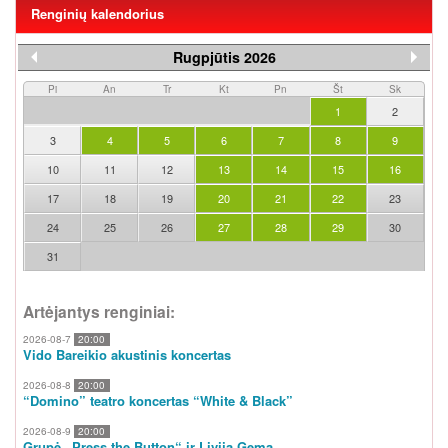
Renginių kalendorius
Rugpjūtis 2026
Pi
An
Tr
Kt
Pn
Št
Sk
1
2
3
4
5
6
7
8
9
10
11
12
13
14
15
16
17
18
19
20
21
22
23
24
25
26
27
28
29
30
31
Artėjantys renginiai:
2026-08-7
20:00
Vido Bareikio akustinis koncertas
2026-08-8
20:00
“Domino” teatro koncertas “White & Black”
2026-08-9
20:00
Grupė „Press the Button“ ir Livija Gema