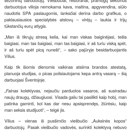
sezoninių darbuotojų. Viešbučiai, restoranai, pramogų sektorius
darbuotojus vilioja nemokama kava, maitina, apgyvendina, siūlo
naudotis SPA paslaugomis, lanksčiai derina darbo grafikus, o
paklausiausios specialybės atstovų – virėjų – laukia ir trijų
tūkstančių eurų atlygis.
„Man iš tikrųjų stresą kelia, kai man viskas baiginėjasi, tešla
baigiasi, man tas baigiasi, man tas baigiasi, ir aš turiu viską spėt,
ir aš turiu spėt picą nunešt“, – sako pajūryje besidarbuojantis
Vilius.
Kaip tik šiomis dienomis vaikinas atsiima brandos atestatą,
planuoja studijas, o picas poilsiautojams kepa antrą vasarą – šią
darbuojasi Šventojoje.
„
Fainas
kolektyvas, nejaučiu parduotos vasaros, aš susiradau
naujų draugų, džiaugiuosi. Visada galiu tai pasilikti kaip hobį, man
patinka gaminti, kol kas dar nesu apsisprendęs, žiūrėsiu, kaip
man seksis studijuoti“, – teigė jis.
Vilius – vienas iš pusšimčio viešbučio „Auksinės kopos“
darbuotojų. Pasak viešbučio vadovės, surinkti kolektyvą nebuvo