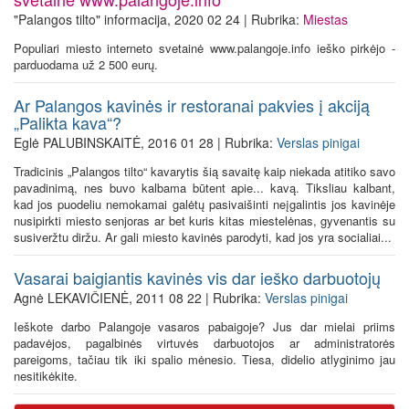
"Palangos tilto" informacija, 2020 02 24 | Rubrika:
Miestas
Populiari miesto interneto svetainė www.palangoje.info ieško pirkėjo -
parduodama už 2 500 eurų.
Ar Palangos kavinės ir restoranai pakvies į akciją
„Palikta kava“?
Eglė PALUBINSKAITĖ, 2016 01 28 | Rubrika:
Verslas pinigai
Tradicinis „Palangos tilto“ kavarytis šią savaitę kaip niekada atitiko savo
pavadinimą, nes buvo kalbama būtent apie... kavą. Tiksliau kalbant,
kad jos puodeliu nemokamai galėtų pasivaišinti neįgalintis jos kavinėje
nusipirkti miesto senjoras ar bet kuris kitas miestelėnas, gyvenantis su
susiveržtu diržu. Ar gali miesto kavinės parodyti, kad jos yra socialiai...
Vasarai baigiantis kavinės vis dar ieško darbuotojų
Agnė LEKAVIČIENĖ, 2011 08 22 | Rubrika:
Verslas pinigai
Ieškote darbo Palangoje vasaros pabaigoje? Jus dar mielai priims
padavėjos, pagalbinės virtuvės darbuotojos ar administratorės
pareigoms, tačiau tik iki spalio mėnesio. Tiesa, didelio atlyginimo jau
nesitikėkite.