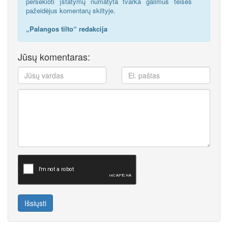
persekioti įstatymų numatyta tvarka galimus teisės
pažeidėjus komentarų skiltyje.
„Palangos tilto“ redakcija
Jūsų komentaras:
Išsiųsti