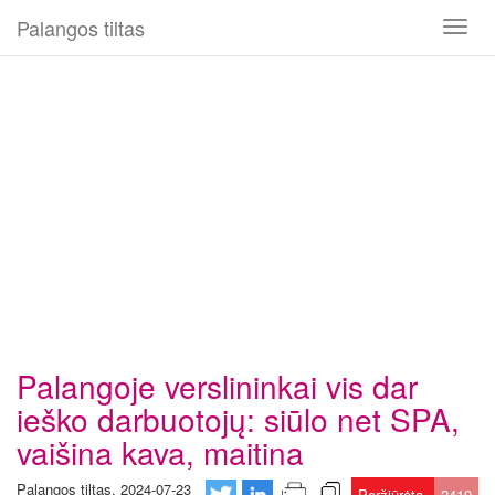
Palangos tiltas
Toggl
naviga
Palangoje verslininkai vis dar
ieško darbuotojų: siūlo net SPA,
vaišina kava, maitina
Palangos tiltas, 2024-07-23
Peržiūrėta
2419