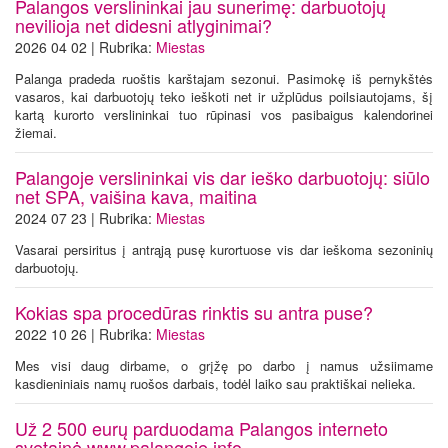
Palangos verslininkai jau sunerimę: darbuotojų
nevilioja net didesni atlyginimai?
2026 04 02 | Rubrika:
Miestas
Palanga pradeda ruoštis karštajam sezonui. Pasimokę iš pernykštės
vasaros, kai darbuotojų teko ieškoti net ir užplūdus poilsiautojams, šį
kartą kurorto verslininkai tuo rūpinasi vos pasibaigus kalendorinei
žiemai.
Palangoje verslininkai vis dar ieško darbuotojų: siūlo
net SPA, vaišina kava, maitina
2024 07 23 | Rubrika:
Miestas
Vasarai persiritus į antrąją pusę kurortuose vis dar ieškoma sezoninių
darbuotojų.
Kokias spa procedūras rinktis su antra puse?
2022 10 26 | Rubrika:
Miestas
Mes visi daug dirbame, o grįžę po darbo į namus užsiimame
kasdieniniais namų ruošos darbais, todėl laiko sau praktiškai nelieka.
Už 2 500 eurų parduodama Palangos interneto
svetainė www.palangoje.info