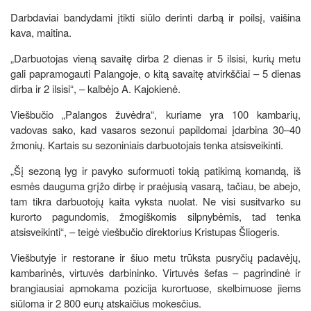
Darbdaviai bandydami įtikti siūlo derinti darbą ir poilsį, vaišina
kava, maitina.
„Darbuotojas vieną savaitę dirba 2 dienas ir 5 ilsisi, kurių metu
gali papramogauti Palangoje, o kitą savaitę atvirkščiai – 5 dienas
dirba ir 2 ilsisi“, – kalbėjo A. Kajokienė.
Viešbučio „Palangos žuvėdra“, kuriame yra 100 kambarių,
vadovas sako, kad vasaros sezonui papildomai įdarbina 30–40
žmonių. Kartais su sezoniniais darbuotojais tenka atsisveikinti.
„Šį sezoną lyg ir pavyko suformuoti tokią patikimą komandą, iš
esmės dauguma grįžo dirbę ir praėjusią vasarą, tačiau, be abejo,
tam tikra darbuotojų kaita vyksta nuolat. Ne visi susitvarko su
kurorto pagundomis, žmogiškomis silpnybėmis, tad tenka
atsisveikinti“, – teigė viešbučio direktorius Kristupas Šliogeris.
Viešbutyje ir restorane ir šiuo metu trūksta pusryčių padavėjų,
kambarinės, virtuvės darbininko. Virtuvės šefas – pagrindinė ir
brangiausiai apmokama pozicija kurortuose, skelbimuose jiems
siūloma ir 2 800 eurų atskaičius mokesčius.