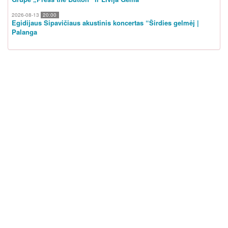
2026-08-13
20:00
Egidijaus Sipavičiaus akustinis koncertas “Širdies gelmėj |
Palanga