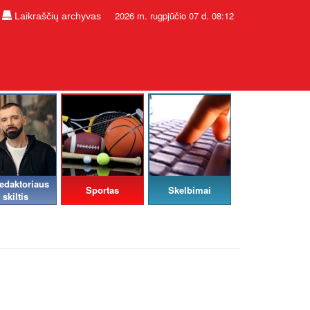
2026 m. rugpjūčio 07 d. 08:12
Laikraščių archyvas
edaktoriaus
Sportas
Skelbimai
skiltis