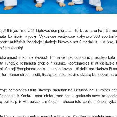
J16 ir jaunimo U21 Lietuvos čempionatai - tai buvo atranka į šių me
atą Latvijoje, Rygoje. Vykusiose varžybose dalyvavo 308 sportinink
an“ auklėtiniai bendroje įskaitoje iškovojo net 3 medalius: 1 aukso, 
os čempionatą!
stravimas) ir kumite (kovos). Pirma čempionato dalis prasidėjo kata 
a rungtyje reikalauja greičio, tikslumo, koordinacijos ir aukščiausio 
jai. Antroji čempionato dalis – kumite kovos – ši dalis pareikalavo iš sp
uri demonstruoti greitį, tikslią techniką, kovinę dvasią bei gebėjimą pri
tyje čempionės titulą iškovojo daugkartinė Lietuvos bei Europos če
 Saienchin ir Kanku - sportininkė įrodė esanti geriausia savo kategorijo
ulą bei kaip ir visi aukso laimėtojai – shodanietė spalio mėnesį vyks 
e Kata rungtyje sidabro medalius iškovojo „Shodan“ auklėtinių koman