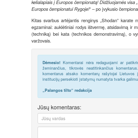
kelialapiais į Europos čempionatą! Didžiuojamės visa 
Europos čempionatui Rygoje!
“ – po įvykusio čempionat
Kitas svarbus artėjantis renginys „Shodan“ karate m
egzaminai: auklėtiniai rodys ištvermę, atsidavimą ir m
(techniką) bei kata (technikos demonstravimą), o vyre
varžovais.
Dėmesio!
Komentarai nėra redaguojami ar patikrin
žeminančius, tikrovės neatitinkančius komentaru
komentarus atsako komentarų rašytojai Lietuvos į
institucijų persekioti įstatymų numatyta tvarka galim
„Palangos tilto“ redakcija
Jūsų komentaras: