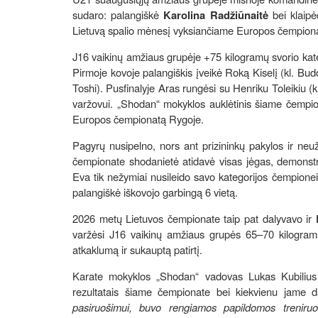
sudaro: palangiškė
Karolina Radžiūnaitė
bei klaipė
Lietuvą spalio mėnesį vyksiančiame Europos čempion
J16 vaikinų amžiaus grupėje +75 kilogramų svorio kate
Pirmoje kovoje palangiškis įveikė Roką Kiselį (kl. Budo
Toshi). Pusfinalyje Aras rungėsi su Henriku Toleikiu (k
varžovui. „Shodan“ mokyklos auklėtinis šiame čempiona
Europos čempionatą Rygoje.
Pagyrų nusipelno, nors ant prizininkų pakylos ir ne
čempionate shodanietė atidavė visas jėgas, demonstrav
Eva tik nežymiai nusileido savo kategorijos čempionei
palangiškė iškovojo garbingą 6 vietą.
2026 metų Lietuvos čempionate taip pat dalyvavo ir
varžėsi J16 vaikinų amžiaus grupės 65–70 kilogramų 
atkaklumą ir sukauptą patirtį.
Karate mokyklos „Shodan“ vadovas Lukas Kubilius be
rezultatais šiame čempionate bei kiekvienu jame d
pasiruošimui, buvo rengiamos papildomos treniruotė