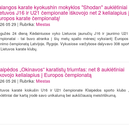
alangos karate kyokushin mokyklos "Shodan" auklėtiniai
etuvos J16 ir U21 čempionate iškovojo net 2 kelialapius 
uropos karate čempionatą!
26 05 29 | Rubrika:
Miestas
gužės 24 dieną Kėdainiuose vyko Lietuvos jaunučių J16 ir jaunimo U21
mpionatai - tai buvo atranka į šių metų spalio mėnesį vyksiantį Europos 
unimo čempionatą Latvijoje, Rygoje. Vykusiose varžybose dalyvavo 308 sporti
 Lietuvos karate klubų.
aipėdos „Okinavos“ karatistų triumfas: net 8 auklėtiniai
škovojo kelialapius į Europos čempionatą
26 05 26 | Rubrika:
Miestas
etuvos karatė kiokušin U16 ir U21 čempionate Klaipėdos sporto klubo 
klėtiniai dar kartą įrodė savo unikalumą bei aukščiausią meistriškumą.