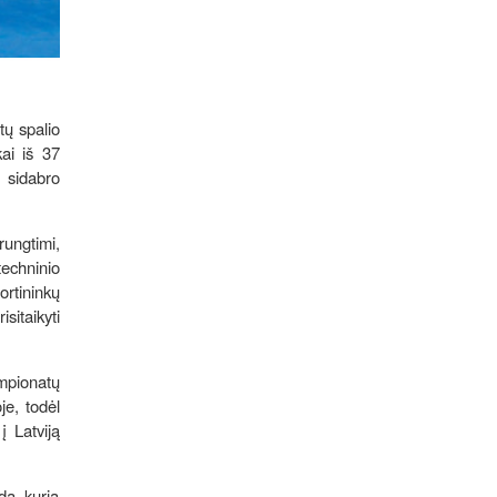
tų spalio
ai iš 37
1 sidabro
rungtimi,
techninio
ortininkų
sitaikyti
mpionatų
je, todėl
į Latviją
da, kurią