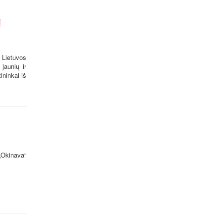
į
 Lietuvos
jaunių ir
ninkai iš
„Okinava“