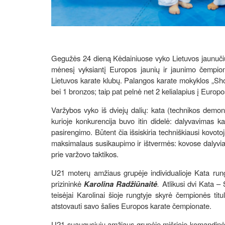
Gegužės 24 dieną Kėdainiuose vyko Lietuvos jaunučių 
mėnesį vyksiantį Europos jaunių ir jaunimo čempion
Lietuvos karate klubų. Palangos karate mokyklos „Shod
bei 1 bronzos; taip pat pelnė net 2 kelialapius į Europ
Varžybos vyko iš dviejų dalių: kata (technikos demon
kurioje konkurencija buvo itin didelė: dalyvavimas kat
pasirengimo. Būtent čia išsiskiria techniškiausi kovoto
maksimalaus susikaupimo ir ištvermės: kovose dalyviai t
prie varžovo taktikos.
U21 moterų amžiaus grupėje individualioje Kata rung
prizininkė
Karolina Radžiūnaitė
.
Atlikusi dvi Kata –
teisėjai Karolinai šioje rungtyje skyrė čempionės tit
atstovauti savo šalies Europos karate čempionate.
U21 suaugusiųjų amžiaus grupėje mišrioje komandinėj