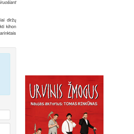
iruošiant
iai diržų
kti kihon
arinktais