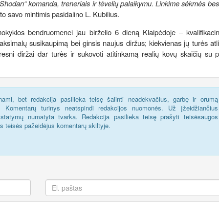
„Shodan“ komanda, treneriais ir tėvelių palaikymu. Linkime sėkmės bes
o savo mintimis pasidalino L. Kubilius.
okyklos bendruomenei jau birželio 6 dieną Klaipėdoje – kvalifikacin
aksimalų susikaupimą bei ginsis naujus diržus; kiekvienas jų turės atli
sni diržai dar turės ir sukovoti atitinkamą realių kovų skaičių su p
ami, bet redakcija pasilieka teisę šalinti neadekvačius, garbę ir orumą
s. Komentarų turinys neatspindi redakcijos nuomonės. Už įžeidžiančius
statymų numatyta tvarka. Redakcija pasilieka teisę prašyti teisėsaugos
us teisės pažeidėjus komentarų skiltyje.