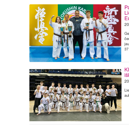
P
Li
E
20
Ge
če
ja
37
Kl
i
20
Li
au