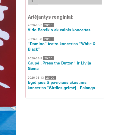
31
Artėjantys renginiai:
2026-08-7
20:00
Vido Bareikio akustinis koncertas
2026-08-8
20:00
“Domino” teatro koncertas “White &
Black”
2026-08-9
20:00
Grupė „Press the Button“ ir Livija
Gema
2026-08-13
20:00
Egidijaus Sipavičiaus akustinis
koncertas “Širdies gelmėj | Palanga