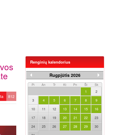
Renginių kalendorius
uvos
ate
Rugpjūtis 2026
Pi
An
Tr
Kt
Pn
Št
Sk
1
2
ėta
812
3
4
5
6
7
8
9
10
11
12
13
14
15
16
17
18
19
20
21
22
23
24
25
26
27
28
29
30