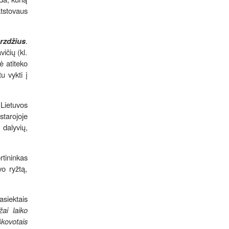
tstovaus
rzdžius
.
ičių (kl.
ė atiteko
u vykti į
Lietuvos
starojoje
 dalyvių,
rtininkas
vo ryžtą,
siektais
ai laiko
kovotais