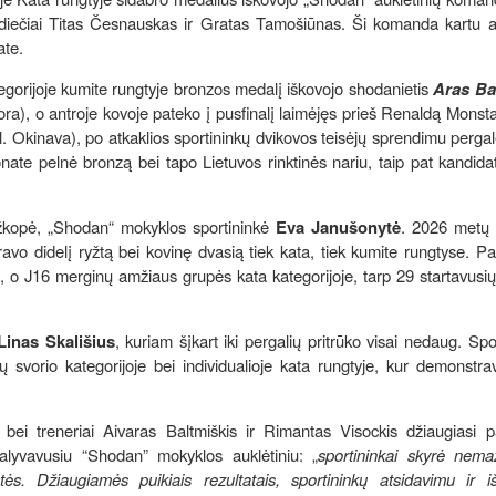
diečiai Titas Česnauskas ir Gratas Tamošiūnas. Ši komanda kartu a
ate.
gorijoje kumite rungtyje bronzos medalį iškovojo shodanietis
Aras Ba
ra), o antroje kovoje pateko į pusfinalį laimėjęs prieš Renaldą Monstav
l. Okinava), po atkaklios sportininkų dvikovos teisėjų sprendimu pergal
te pelnė bronzą bei tapo Lietuvos rinktinės nariu, taip pat kandidat
užkopė, „Shodan“ mokyklos sportininkė
Eva Janušonytė
. 2026 metų 
o didelį ryžtą bei kovinę dvasią tiek kata, tiek kumite rungtyse. Pa
, o J16 merginų amžiaus grupės kata kategorijoje, tarp 29 startavusių
Linas Skališius
, kuriam šįkart iki pergalių pritrūko visai nedaug. Spo
svorio kategorijoje bei individualioje kata rungtyje, kur demonstra
i treneriai Aivaras Baltmiškis ir Rimantas Visockis džiaugiasi pa
alyvavusiu “Shodan” mokyklos auklėtiniu: „
sportininkai skyrė nemaž
s. Džiaugiamės puikiais rezultatais, sportininkų atsidavimu ir iš