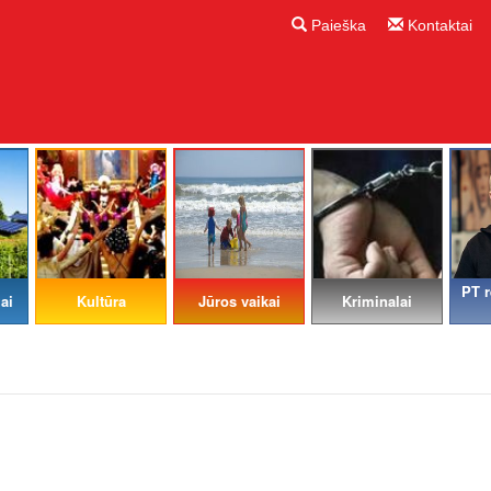
Paieška
Kontaktai
PT r
ai
Kultūra
Jūros vaikai
Kriminalai