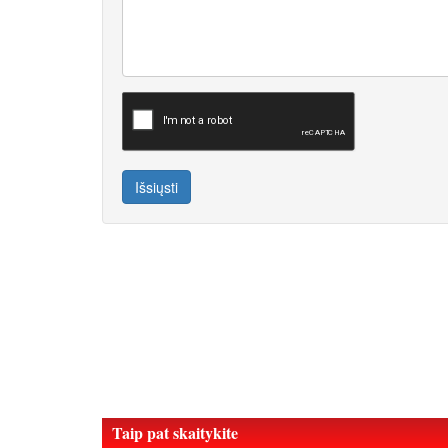
Išsiųsti
Taip pat skaitykite