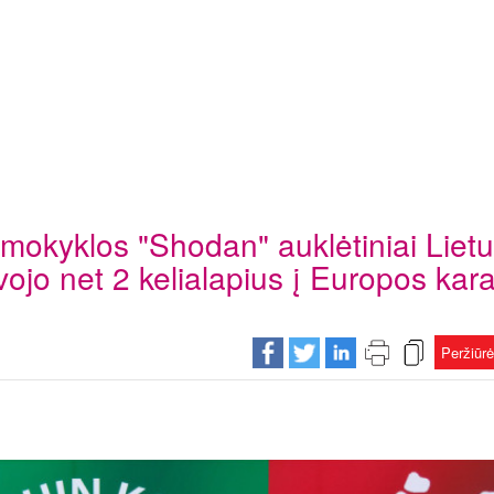
mokyklos "Shodan" auklėtiniai Liet
ojo net 2 kelialapius į Europos kar
Peržiūr