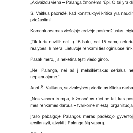
„Akivaizdu viena – Palanga žmonėms rūpi. O tai yra d
Š. Vaitkus pabrėžė, kad konstruktyvi kritika yra naudin
priežastimi.
Komentuodamas viešojoje erdvėje pasirodžiusius teigin
„Tik turiu nuvilti: nei tų 15 butų, nei 15 namų netur
realybės. Ir merai Lietuvoje renkami tiesioginiuose ri
Pasak mero, jis neketina tęsti viešo ginčo.
„Nei Palanga, nei aš į meksikietiškus serialus ne
neplanuojame.“
Anot Š. Vaitkaus, savivaldybės prioritetas išlieka darb
„Nes vasara trumpa, ir žmonėms rūpi ne tai, kas pasa
mes renkamės darbus – tvarkome miestą, organizuojame
Įrašo pabaigoje Palangos meras padėkojo gyventoj
apsilankyti, atvykti į Palangą šią vasarą.