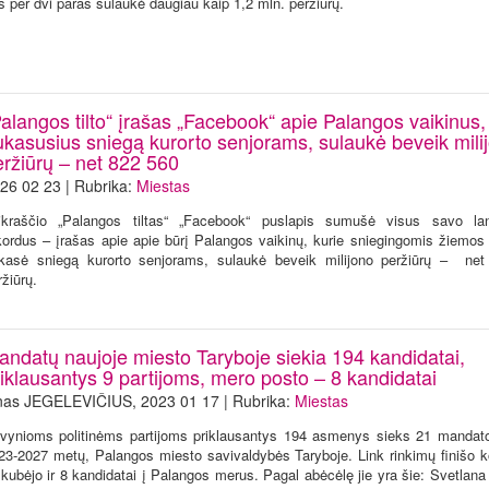
s per dvi paras sulaukė daugiau kaip 1,2 mln. peržiūrų.
alangos tilto“ įrašas „Facebook“ apie Palangos vaikinus,
ukasusius sniegą kurorto senjorams, sulaukė beveik mili
eržiūrų – net 822 560
26 02 23 | Rubrika:
Miestas
ikraščio „Palangos tiltas“ „Facebook“ puslapis sumušė visus savo l
kordus – įrašas apie apie būrį Palangos vaikinų, kurie sniegingomis žiemos
kasė sniegą kurorto senjorams, sulaukė beveik milijono peržiūrų – ne
ržiūrų.
andatų naujoje miesto Taryboje siekia 194 kandidatai,
iklausantys 9 partijoms, mero posto – 8 kandidatai
nas JEGELEVIČIUS, 2023 01 17 | Rubrika:
Miestas
vynioms politinėms partijoms priklausantys 194 asmenys sieks 21 mandato
23-2027 metų, Palangos miesto savivaldybės Taryboje. Link rinkimų finišo k
skubėjo ir 8 kandidatai į Palangos merus. Pagal abėcėlę jie yra šie: Svetlana