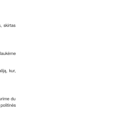
 skirtas
Sulaukėme
iją, kur,
turime du
politinės