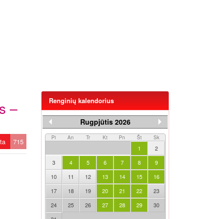
Renginių kalendorius
s –
Rugpjūtis 2026
Pi
An
Tr
Kt
Pn
Št
Sk
ėta
715
1
2
3
4
5
6
7
8
9
10
11
12
13
14
15
16
17
18
19
20
21
22
23
24
25
26
27
28
29
30