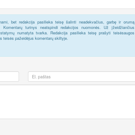
ami, bet redakcija pasilieka teisę šalinti neadekvačius, garbę ir orumą
s. Komentarų turinys neatspindi redakcijos nuomonės. Už įžeidžiančius
statymų numatyta tvarka. Redakcija pasilieka teisę prašyti teisėsaugos
us teisės pažeidėjus komentarų skiltyje.