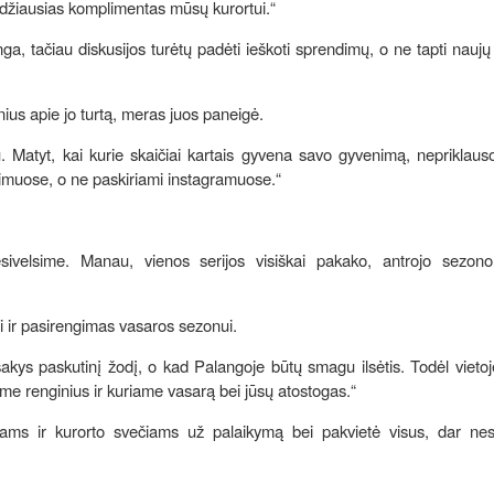
idžiausias komplimentas mūsų kurortui.“
ga, tačiau diskusijos turėtų padėti ieškoti sprendimų, o ne tapti naujų 
ius apie jo turtą, meras juos paneigė.
iu. Matyt, kai kurie skaičiai kartais gyvena savo gyvenimą, neprikla
nkimuose, o ne paskiriami instagramuose.“
sivelsime. Manau, vienos serijos visiškai pakako, antrojo sezono 
ai ir pasirengimas vasaros sezonui.
kys paskutinį žodį, o kad Palangoje būtų smagu ilsėtis. Todėl vietoj
 renginius ir kuriame vasarą bei jūsų atostogas.“
ams ir kurorto svečiams už palaikymą bei pakvietė visus, dar nes