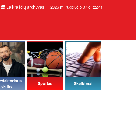
2026 m. rugpjūčio 07 d. 22:41
Laikraščių archyvas
edaktoriaus
Sportas
Skelbimai
skiltis