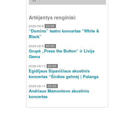
31
Artėjantys renginiai:
2026-08-8
20:00
“Domino” teatro koncertas “White &
Black”
2026-08-9
20:00
Grupė „Press the Button“ ir Livija
Gema
2026-08-13
20:00
Egidijaus Sipavičiaus akustinis
koncertas “Širdies gelmėj | Palanga
2026-08-14
20:00
Andriaus Mamontovo akustinis
koncertas