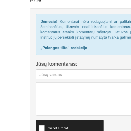
PT inf.
Dėmesio!
Komentarai nėra redaguojami ar patikrin
žeminančius, tikrovės neatitinkančius komentaru
komentarus atsako komentarų rašytojai Lietuvos į
institucijų persekioti įstatymų numatyta tvarka galim
„Palangos tilto“ redakcija
Jūsų komentaras: