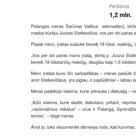
Palangos meras Šarūnas Vaitkus sekmadienį, birželio
mados kūrėjui Juozas Statkevičius, vos per dvi paras s
Pasak mero, įrašas sulaukė beveik 18 tūkst. reakcijų, 
„Vos per dvi paras mano įrašą, skirtą p. Juozui Stat
beveik 18 tūkstančių reakcijų, daugiau kaip 1,6 tūkstan
Mero įrašas buvo itin sarkastiškas – meras pasiūlė žin
anot Statkevičiaus, yra pigiau, o paplūdimiai – labiau pr
Meras padėkojo visiems, kurie įsitraukė į diskusiją – nepr
„Ačiū visiems, kurie skaitė, diskutavo, pritarė, neprit
„nacionalinius reikalus“ – orus ir Palangą. Sprendžia
temos“, – teigė meras.
Anot jo, toks visuomenės dėmesys rodo, kad kurortas