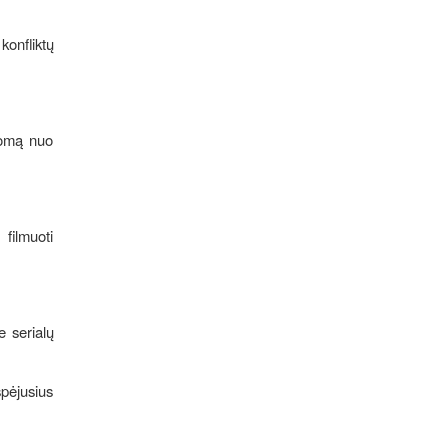
konfliktų
usomą nuo
filmuoti
e serialų
pėjusius