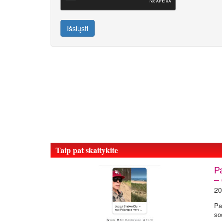
Išsiųsti
Taip pat skaitykite
P
– 
20
Pa
so