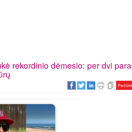
kė rekordinio dėmesio: per dvi para
ūrų
Peržiūr