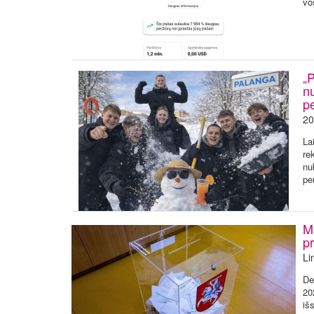
vo
„P
n
p
20
La
re
nu
pe
M
pr
Li
De
20
iš