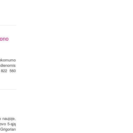
jono
ankomumo
 dienomis
t 822 560
 naujoje,
ovo 5-ąją
 Grigorian