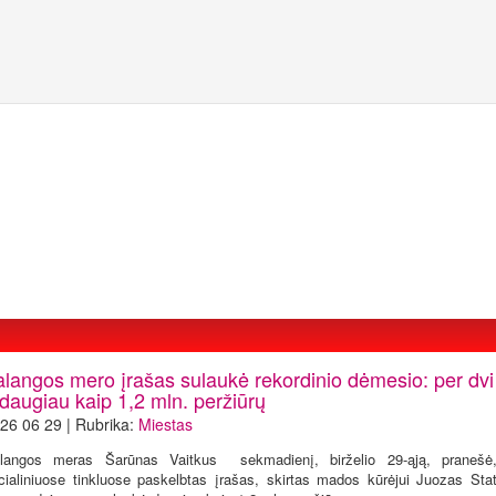
alangos mero įrašas sulaukė rekordinio dėmesio: per dvi
daugiau kaip 1,2 mln. peržiūrų
26 06 29 | Rubrika:
Miestas
langos meras Šarūnas Vaitkus sekmadienį, birželio 29-ąją, pranešė
cialiniuose tinkluose paskelbtas įrašas, skirtas mados kūrėjui Juozas Stat