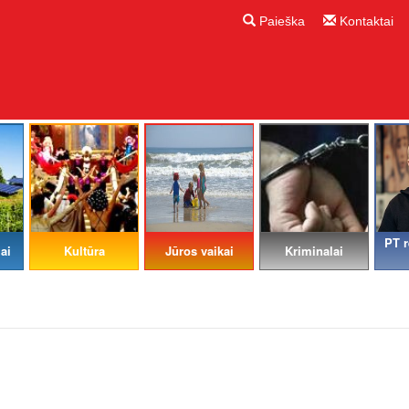
Paieška
Kontaktai
PT r
ai
Kultūra
Jūros vaikai
Kriminalai