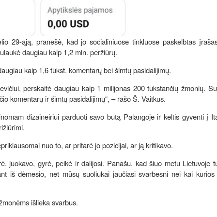
 29-ąją, pranešė, kad jo socialiniuose tinkluose paskelbtas įrašas,
ulaukė daugiau kaip 1,2 mln. peržiūrų.
daugiau kaip 1,6 tūkst. komentarų bei šimtų pasidalijimų.
kevičiui, perskaitė daugiau kaip 1 milijonas 200 tūkstančių žmonių. 
čio komentarų ir šimtų pasidalijimų“, – rašo Š. Vaitkus.
omam dizaineiriui parduoti savo butą Palangoje ir keltis gyventi į Ital
ižiūrimi.
iklausomai nuo to, ar pritarė jo pozicijai, ar ją kritikavo.
arė, juokavo, gyrė, peikė ir dalijosi. Panašu, kad šiuo metu Lietuvoje 
nt iš dėmesio, net mūsų suoliukai jaučiasi svarbesni nei kai kurios 
 žmonėms išlieka svarbus.