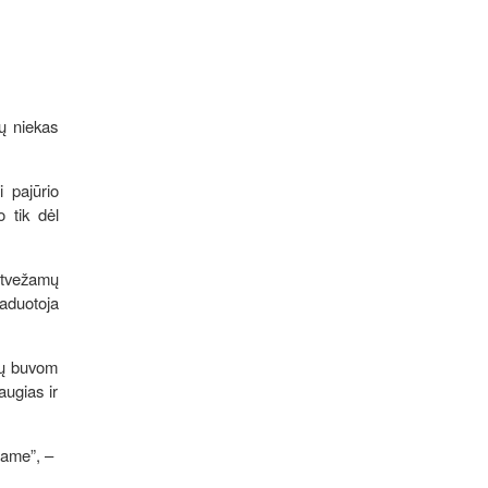
ių niekas
i pajūrio
o tik dėl
 atvežamų
vaduotoja
kų buvom
augias ir
ujame”, –