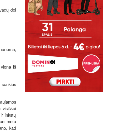
švadų dėl
, manoma,
 viena iš
a sunkios
vaujamos
 visiškai
ir inkstų
šiuo metu
mano, kad