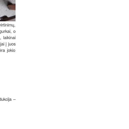
irtinimų,
gurkai, o
 laikinai
jai į juos
ėra jokio
dukcija –