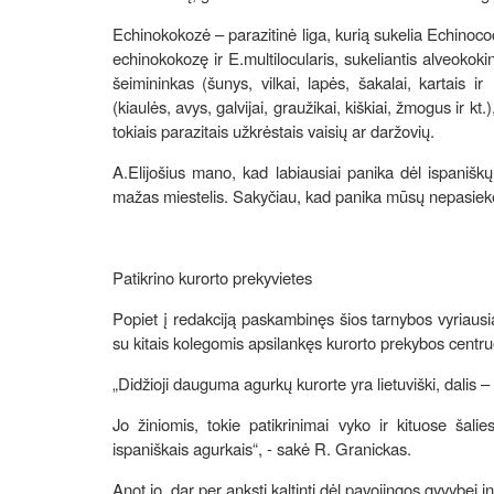
Echinokokozė – parazitinė liga, kurią sukelia Echinococ
echinokokozę ir E.multilocularis, sukeliantis alveokoki
šeimininkas (šunys, vilkai, lapės, šakalai, kartais i
(kiaulės, avys, galvijai, graužikai, kiškiai, žmogus ir 
tokiais parazitais užkrėstais vaisių ar daržovių.
A.Elijošius mano, kad labiausiai panika dėl ispanišk
mažas miestelis. Sakyčiau, kad panika mūsų nepasiekė“
Patikrino kurorto prekyvietes
Popiet į redakciją paskambinęs šios tarnybos vyriausi
su kitais kolegomis apsilankęs kurorto prekybos centruo
„Didžioji dauguma agurkų kurorte yra lietuviški, dalis – l
Jo žiniomis, tokie patikrinimai vyko ir kituose šali
ispaniškais agurkais“, - sakė R. Granickas.
Anot jo, dar per anksti kaltinti dėl pavojingos gyvybei i