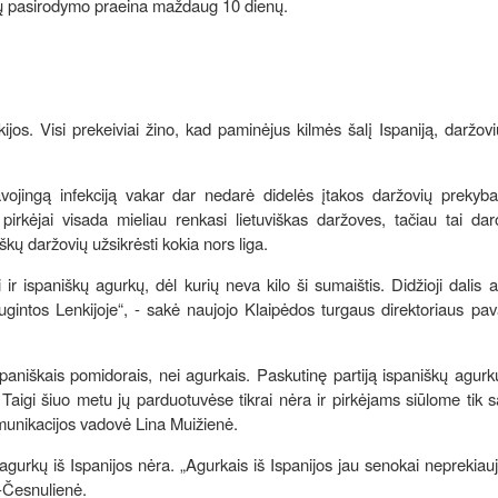
ymių pasirodymo praeina maždaug 10 dienų.
nkijos. Visi prekeiviai žino, kad paminėjus kilmės šalį Ispaniją, daržov
avojingą infekciją vakar dar nedarė didelės įtakos daržovių prekyba
irkėjai visada mieliau renkasi lietuviškas daržoves, tačiau tai dar
kų daržovių užsikrėsti kokia nors liga.
ir ispaniškų agurkų, dėl kurių neva kilo ši sumaištis. Didžioji dalis
žaugintos Lenkijoje“, - sakė naujojo Klaipėdos turgaus direktoriaus pa
niškais pomidorais, nei agurkais. Paskutinę partiją ispaniškų agur
igi šiuo metu jų parduotuvėse tikrai nėra ir pirkėjams siūlome tik s
munikacijos vadovė Lina Muižienė.
 agurkų iš Ispanijos nėra. „Agurkais iš Ispanijos jau senokai neprekia
ė-Česnulienė.