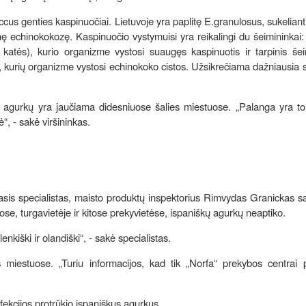
cus genties kaspinuočiai. Lietuvoje yra paplitę E.granulosus, sukelianti
nę echinokokozę. Kaspinuočio vystymuisi yra reikalingi du šeimininkai: 
r katės), kurio organizme vystosi suaugęs kaspinuotis ir tarpinis še
kt.), kurių organizme vystosi echinokoko cistos. Užsikrečiama dažniausia 
ų agurkų yra jaučiama didesniuose šalies miestuose. „Palanga yra tol
, - sakė viršininkas.
asis specialistas, maisto produktų inspektorius Rimvydas Granickas s
se, turgavietėje ir kitose prekyvietėse, ispaniškų agurkų neaptiko.
enkiški ir olandiški“, - sakė specialistas.
es miestuose. „Turiu informacijos, kad tik „Norfa“ prekybos centrai 
nfekcijos protrūkio ispaniškus agurkus.