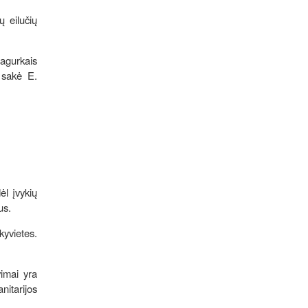
ų eilučių
 agurkais
- sakė E.
ėl įvykių
us.
kyvietes.
vimai yra
nitarijos