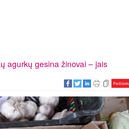
ų agurkų gesina žinovai – jais
Peržiūrė