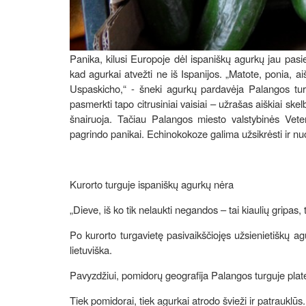
Panika, kilusi Europoje dėl ispaniškų agurkų jau pasiek
kad agurkai atvežti ne iš Ispanijos. „Matote, ponia, a
Uspaskicho,“ - šneki agurkų pardavėja Palangos turgu
pasmerkti tapo citrusiniai vaisiai – užrašas aiškiai skelbi
šnairuoja. Tačiau Palangos miesto valstybinės Veter
pagrindo panikai. Echinokokoze galima užsikrėsti ir n
Kurorto turguje ispaniškų agurkų nėra
„Dieve, iš ko tik nelaukti negandos – tai kiaulių gripas,
Po kurorto turgavietę pasivaikščiojęs užsienietiškų 
lietuviška.
Pavyzdžiui, pomidorų geografija Palangos turguje plates
Tiek pomidorai, tiek agurkai atrodo švieži ir patrauklūs.