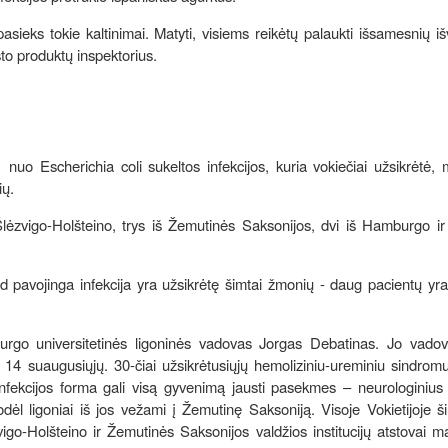
pasieks tokie kaltinimai. Matyti, visiems reikėtų palaukti išsamesnių i
sto produktų inspektorius.
- nuo Escherichia coli sukeltos infekcijos, kuria vokiečiai užsikrėtė
ių.
Šlėzvigo-Holšteino, trys iš Žemutinės Saksonijos, dvi iš Hamburgo ir
kad pavojinga infekcija yra užsikrėtę šimtai žmonių - daug pacientų yr
go universitetinės ligoninės vadovas Jorgas Debatinas. Jo vado
ir 14 suaugusiųjų. 30-čiai užsikrėtusiųjų hemoliziniu-ureminiu sindromu
nfekcijos forma gali visą gyvenimą jausti pasekmes – neurologinius 
odėl ligoniai iš jos vežami į Žemutinę Saksoniją. Visoje Vokietijoje 
go-Holšteino ir Žemutinės Saksonijos valdžios institucijų atstovai 