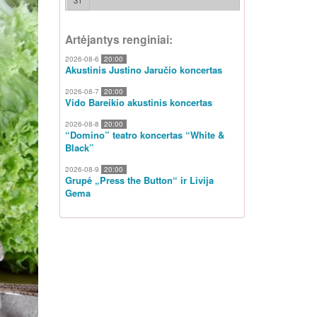
31
Artėjantys renginiai:
2026-08-6
20:00
Akustinis Justino Jaručio koncertas
2026-08-7
20:00
Vido Bareikio akustinis koncertas
2026-08-8
20:00
“Domino” teatro koncertas “White &
Black”
2026-08-9
20:00
Grupė „Press the Button“ ir Livija
Gema