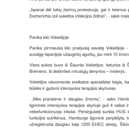
„Ispanai dėl tokių įtarimų protestuoja, gal ir teismus 
Escherichia coli sukeltos infekcijos židinio“, - sakė mai
Panika kilo Vokietijoje
Panika pirmiausia kilo praėjusią savaitę Vokietijoje 
suvalgę Ispanijoje užaugintų agurkų, jau mirė 10 žmon
Visos aukos buvo iš Šiaurės Vokietijos: keturios iš 
Brėmeno. Iš dešimties mirusiųjų devynios – moterys.
Vokietijos visuomenės sveikatos specialistai teigia, 
būklės ir gydomi intensyvios terapijos skyriuose.
„Mes prarasime ir daugiau žmonių“, - sako Hambur
ligoninės intensyvios terapijos skyriuje guli 4 vaikai 
nebefunkcionuoja inkstai. Persirgusieji sunkia HUS i
funkcijos sutrikimus. Hamburgo ligoninė perpildyta, t
užregistruota daugiau kaip 1200 EHEC atvejų. Šlėzvi