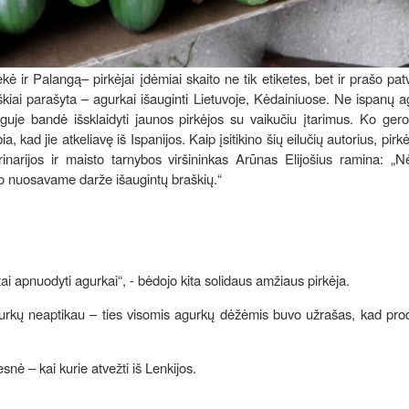
ė ir Palangą– pirkėjai įdėmiai skaito ne tik etiketes, bet ir prašo patv
iškiai parašyta – agurkai išauginti Lietuvoje, Kėdainiuose. Ne ispanų a
je bandė išsklaidyti jaunos pirkėjos su vaikučiu įtarimus. Ko gero,
a, kad jie atkeliavę iš Ispanijos. Kaip įsitikino šių eilučių autorius, pirkė
inarijos ir maisto tarnybos viršininkas Arūnas Elijošius ramina: „N
uo nuosavame darže išaugintų braškių.“
 tai apnuodyti agurkai“, - bėdojo kita solidaus amžiaus pirkėja.
agurkų neaptikau – ties visomis agurkų dėžėmis buvo užrašas, kad pro
nė – kai kurie atvežti iš Lenkijos.