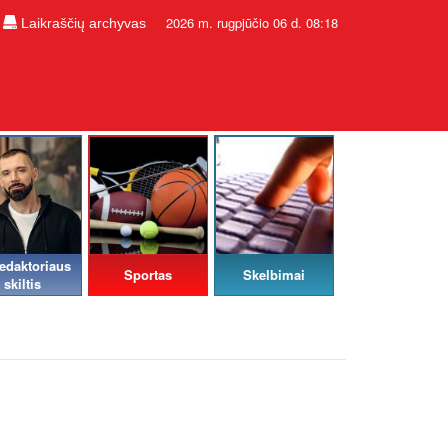
2026 m. rugpjūčio 06 d. 08:18
Laikraščių archyvas
edaktoriaus
Sportas
Skelbimai
skiltis