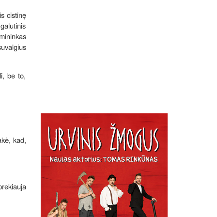
s cistinę
galutinis
imininkas
suvalgius
i, be to,
akė, kad,
prekiauja