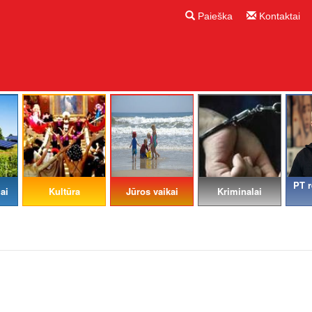
Paieška
Kontaktai
PT r
ai
Kultūra
Jūros vaikai
Kriminalai