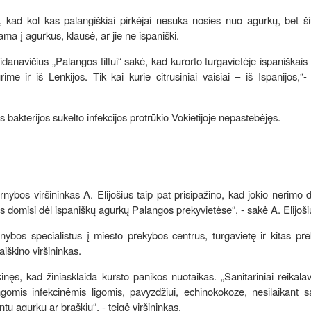
, kad kol kas palangiškiai pirkėjai nesuka nosies nuo agurkų, bet ši
ma į agurkus, klausė, ar jie ne ispaniški.
anavičius „Palangos tiltui“ sakė, kad kurorto turgavietėje ispaniškais
ime ir iš Lenkijos. Tik kai kurie citrusiniai vaisiai – iš Ispanijos,“
os bakterijos sukelto infekcijos protrūkio Vokietijoje nepastebėjęs.
nybos viršininkas A. Elijošius taip pat prisipažino, kad jokio nerimo d
s domisi dėl ispaniškų agurkų Palangos prekyvietėse“, - sakė A. Elijoši
arnybos specialistus į miesto prekybos centrus, turgavietę ir kitas pre
iškino viršininkas.
kinęs, kad žiniasklaida kursto panikos nuotaikas. „Sanitariniai reikala
gomis infekcinėmis ligomis, pavyzdžiui, echinokokoze, nesilaikant sa
tų agurkų ar braškių“, - teigė viršininkas.