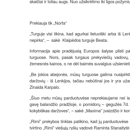
skaičiai ir toliau augs. Nuo užsikrėtimo iki ligos pož
Prekiauja tik „Norfa“
„Turguje visi tikina, kad agurkai lietuviški arba iš Le
nepirks“, – sakė Klaipėdos turguje Beata.
Informacija apie pradėjusią Europos šalyse plisti p
turguose. Nors, pasak turgaus prekyviečių vadovų, p
žemesnės kainos, o ne dėl baimės suvalgius užsienietiš
„Be jokios abejonės, mūsų turguose galima nusipirkti 
daržovių - iš Lenkijos, tačiau nebūtinai jos ir yra u
Zinaida Karpalo.
„Šiuo metu mūsų parduotuvėse neprekiaujame nei ispa
gavę balandžio pradžioje, o pomidorų – gegužės 7d. Ta
kokybiškas daržoves“, – sakė „Maxima” įvaizdžio ir ko
„Rimi” prekybos tinklas patikino, kad jų parduotuvėse
tvirtino „Rimi” viešųjų ryšių vadovė Raminta Stanaityt