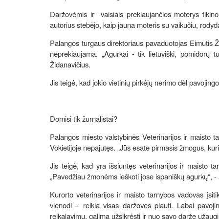
Daržovėmis ir vaisiais prekiaujančios moterys tikino
autorius stebėjo, kaip jauna moteris su vaikučiu, rodyda
Palangos turgaus direktoriaus pavaduotojas Eimutis Žid
neprekiaujama. „Agurkai - tik lietuviški, pomidorų tur
Židanavičius.
Jis teigė, kad jokio vietinių pirkėjų nerimo dėl pavojing
Domisi tik žurnalistai?
Palangos miesto valstybinės Veterinarijos ir maisto tar
Vokietijoje nepajutęs. „Jūs esate pirmasis žmogus, kuri
Jis teigė, kad yra išsiuntęs veterinarijos ir maisto t
„Pavedžiau žmonėms ieškoti jose ispaniškų agurkų“, - a
Kurorto veterinarijos ir maisto tarnybos vadovas įsiti
vienodi – reikia visas daržoves plauti. Labai pavojin
reikalavimų, galima užsikrėsti ir nuo savo darže užaugin