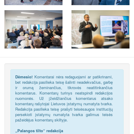
Dėmesio!
Komentarai nėra redaguojami ar patikrinami,
bet redakcija pasilieka teisę šalinti neadekvačius, garbę
ir orumą žeminančius, tikrovės neatitinkančius
komentarus. Komentarų turinys neatspindi redakcijos
nuomonės. Už įžeidžiančius komentarus atsako
komentarų rašytojai Lietuvos įstatymų numatyta tvarka.
Redakcija pasilieka teisę prašyti teisėsaugos institucijų
persekioti įstatymų numatyta tvarka galimus teisės
pažeidėjus komentarų skiltyje.
„Palangos tilto“ redakcija