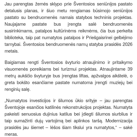
Jau parengtas žemės sklypo prie Šventosios seniūnijos pastato
detalusis planas, ir šiuo metu rengiamas būsimojo seniūnijos
pastato su bendruomenės namais statybos techninis projektas.
Naujajame pastate bus įrengta salė bendruomenės
susirinkimams, patalpos kultūrinėms reikmėms, čia bus perkelta
biblioteka, taip pat numatytos patalpos ir Priešgaisrinei gelbėjimo
tarnybai. Šventosios bendruomenės namų statyba prasidės 2026
metais.
Baigiamas rengti Šventosios švyturio atnaujinimo ir pritaikymo
visuomenės poreikiams bei turizmui projektas. Atnaujintame 39
metrų aukščio švyturyje bus įrengtas liftas, apžvalgos aikštelė, o
greta bokšto esančiame pastate numatoma įrengti muziejų bei
renginių salę.
„Numatytos investicijos ir šilumos ūkio srityje – jau parengtas
Šventojoje esančios katilinės rekonstrukcijos projektas. Numatyta
pakeisti senuosius dujinius katilus bei įdiegti šilumos siurblius ir
taip sumažinti dujų vartojimą bei aplinkos taršą. Modernizacija
prasidės jau šiemet – lėšos šiam tikslui yra numatytos,“ – sakė
meras.