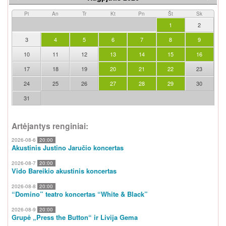
Pi
An
Tr
Kt
Pn
Št
Sk
1
2
3
4
5
6
7
8
9
10
11
12
13
14
15
16
17
18
19
20
21
22
23
24
25
26
27
28
29
30
31
Artėjantys renginiai:
2026-08-6
20:00
Akustinis Justino Jaručio koncertas
2026-08-7
20:00
Vido Bareikio akustinis koncertas
2026-08-8
20:00
“Domino” teatro koncertas “White & Black”
2026-08-9
20:00
Grupė „Press the Button“ ir Livija Gema