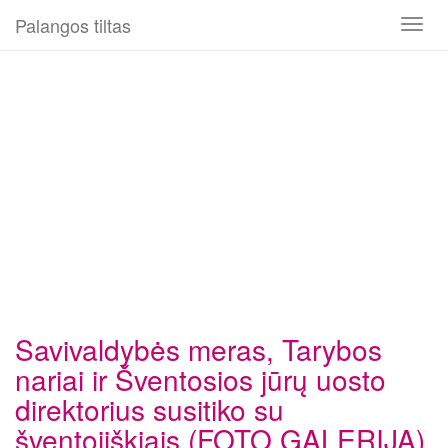
Palangos tiltas
Toggl
naviga
Savivaldybės meras, Tarybos
nariai ir Šventosios jūrų uosto
direktorius susitiko su
šventojiškiais (FOTO GALERIJA)