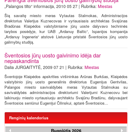
„Palangos tilto“ informacija, 2010 05 27 | Rubrika:
Miestas
Šią savaitę miesto meras Vytautas Stalmokas, Administracijos
direktorius Valerijus Kuznecovas ir vyriausiasis architektas Svajūnas
Bradūnas Klaipėdos valstybiniame jūrų uoste dalyvavo techninės
tarybos posėdyje, kur UAB „Ardanuy Baltic“, Ispanijos kompanija
„Ardanuy Ingeneria“ atstovė Lietuvoje pristatė Šventosios jūrų uosto
galimybių studiją.
Šventosios jūrų uosto gaivinimo idėja dar
nepaskandinta
Dalia JURGAITYTĖ, 2009 07 21 | Rubrika:
Miestas
Šventojoje Klaipėdos apskrities viršininkas Arūnas Burkšas, Klaipėdos
valstybinio jūrų uosto generalinis direktorius Eugenijus Gentvilas,
Palangos miesto savivaldybės meras Vytautas Stalmokas su
savivaldybės administracijos direktoriumi Valerijumi Kuznecovu bei
laikinuoju miesto vyriausiuoju architektu Svajūnu Bradūnu, dalyvaujant
Šventosios seniūnui Eugenijui Čilinskui, aptarė Šventosios...
Renginių kalendorius
Rugpjūtis 2026