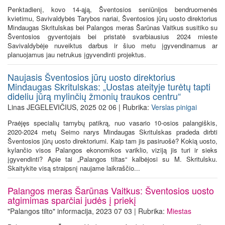
Penktadienį, kovo 14-ąją, Šventosios seniūnijos bendruomenės
kvietimu, Savivaldybės Tarybos nariai, Šventosios jūrų uosto direktorius
Mindaugas Skritulskas bei Palangos meras Šarūnas Vaitkus susitiko su
Šventosios gyventojais bei pristatė svarbiausius 2024 mieste
Savivaldybėje nuveiktus darbus ir šiuo metu įgyvendinamus ar
planuojamus jau netrukus įgyvendinti projektus.
Naujasis Šventosios jūrų uosto direktorius
Mindaugas Skritulskas: „Uostas ateityje turėtų tapti
dideliu jūrą mylinčių žmonių traukos centru“
Linas JEGELEVIČIUS, 2025 02 06 | Rubrika:
Verslas pinigai
Praėjęs specialių tarnybų patikrą, nuo vasario 10-osios palangiškis,
2020-2024 metų Seimo narys Mindaugas Skritulskas pradeda dirbti
Šventosios jūrų uosto direktoriumi. Kaip tam jis pasiruošė? Kokią uosto,
kylančio visos Palangos ekonomikos variklio, viziją jis turi ir sieks
įgyvendinti? Apie tai „Palangos tiltas“ kalbėjosi su M. Skritulsku.
Skaitykite visą straipsnį naujame laikraščio...
Palangos meras Šarūnas Vaitkus: Šventosios uosto
atgimimas sparčiai judės į priekį
"Palangos tilto" informacija, 2023 07 03 | Rubrika:
Miestas