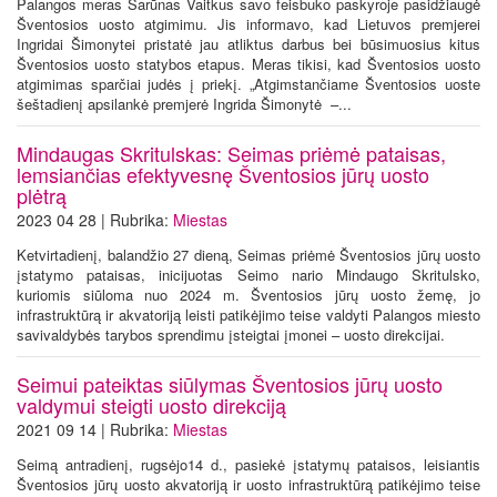
Palangos meras Šarūnas Vaitkus savo feisbuko paskyroje pasidžiaugė
Šventosios uosto atgimimu. Jis informavo, kad Lietuvos premjerei
Ingridai Šimonytei pristatė jau atliktus darbus bei būsimuosius kitus
Šventosios uosto statybos etapus. Meras tikisi, kad Šventosios uosto
atgimimas sparčiai judės į priekį. „Atgimstančiame Šventosios uoste
šeštadienį apsilankė premjerė Ingrida Šimonytė –...
Mindaugas Skritulskas: Seimas priėmė pataisas,
lemsiančias efektyvesnę Šventosios jūrų uosto
plėtrą
2023 04 28 | Rubrika:
Miestas
Ketvirtadienį, balandžio 27 dieną, Seimas priėmė Šventosios jūrų uosto
įstatymo pataisas, inicijuotas Seimo nario Mindaugo Skritulsko,
kuriomis siūloma nuo 2024 m. Šventosios jūrų uosto žemę, jo
infrastruktūrą ir akvatoriją leisti patikėjimo teise valdyti Palangos miesto
savivaldybės tarybos sprendimu įsteigtai įmonei – uosto direkcijai.
Seimui pateiktas siūlymas Šventosios jūrų uosto
valdymui steigti uosto direkciją
2021 09 14 | Rubrika:
Miestas
Seimą antradienį, rugsėjo14 d., pasiekė įstatymų pataisos, leisiantis
Šventosios jūrų uosto akvatoriją ir uosto infrastruktūrą patikėjimo teise