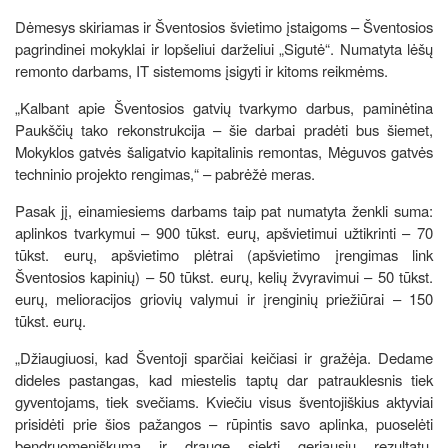
Dėmesys skiriamas ir Šventosios švietimo įstaigoms – Šventosios
pagrindinei mokyklai ir lopšeliui darželiui „Sigutė“. Numatyta lėšų
remonto darbams, IT sistemoms įsigyti ir kitoms reikmėms.
„Kalbant apie Šventosios gatvių tvarkymo darbus, paminėtina
Paukščių tako rekonstrukcija – šie darbai pradėti bus šiemet,
Mokyklos gatvės šaligatvio kapitalinis remontas, Mėguvos gatvės
techninio projekto rengimas,“ – pabrėžė meras.
Pasak jį, einamiesiems darbams taip pat numatyta ženkli suma:
aplinkos tvarkymui – 900 tūkst. eurų, apšvietimui užtikrinti – 70
tūkst. eurų, apšvietimo plėtrai (apšvietimo įrengimas link
Šventosios kapinių) – 50 tūkst. eurų, kelių žvyravimui – 50 tūkst.
eurų, melioracijos griovių valymui ir įrenginių priežiūrai – 150
tūkst. eurų.
„Džiaugiuosi, kad Šventoji sparčiai keičiasi ir gražėja. Dedame
dideles pastangas, kad miestelis taptų dar patrauklesnis tiek
gyventojams, tiek svečiams. Kviečiu visus šventojiškius aktyviai
prisidėti prie šios pažangos – rūpintis savo aplinka, puoselėti
bendruomeniškumą ir drauge siekti geriausių rezultatų.