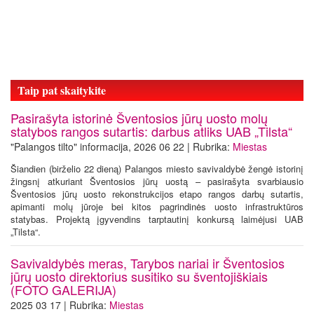
Taip pat skaitykite
Pasirašyta istorinė Šventosios jūrų uosto molų
statybos rangos sutartis: darbus atliks UAB „Tilsta“
"Palangos tilto" informacija, 2026 06 22 | Rubrika:
Miestas
Šiandien (birželio 22 dieną) Palangos miesto savivaldybė žengė istorinį
žingsnį atkuriant Šventosios jūrų uostą – pasirašyta svarbiausio
Šventosios jūrų uosto rekonstrukcijos etapo rangos darbų sutartis,
apimanti molų jūroje bei kitos pagrindinės uosto infrastruktūros
statybas. Projektą įgyvendins tarptautinį konkursą laimėjusi UAB
„Tilsta“.
Savivaldybės meras, Tarybos nariai ir Šventosios
jūrų uosto direktorius susitiko su šventojiškiais
(FOTO GALERIJA)
2025 03 17 | Rubrika:
Miestas