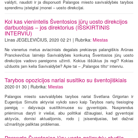
valdyti, naudoti ir ja disponuoti Palangos miesto savivaldybės tarybos
sprendimu įsteigtai įmonei – uosto direkcijai.
Kol kas vienintelis Šventosios jūrų uosto direkcijos
darbuotojas – jos direktorius (IŠSKIRTINIS
INTERVIU)
Linas JEGELEVIČIUS, 2020 02 21 | Rubrika:
Miestas
Ne vienerius metus aviaciniais degalais prekiavęs palangiškis Arūnas
Pranckevičius laimėjo Savivaldybės konkursą Šventosios jūrų uosto
direkcijos vadovo pareigoms užimti. Kokius iššūkius jis regi? Kokias
užduotis jam kelia Savivaldybė? Apie tai – „Palangos tilto“ interviu.
Tarybos opozicijos nariai susitiko su šventojiškiais
2020 01 30 | Rubrika:
Miestas
Palangos miesto savivaldybės tarybos nariai Svetlana Grigorian ir
Eugenijus Simutis aktyviai vykdo savo kaip Tarybos narių tiesioginę
pareigą – dalyvauja susitikimuose su gyventojais. Nusprendus
priėmimus daryti ir viešai, abu politikai džiaugiasi, kad gyventojai
aktyvūs, domisi aktualijomis, rodo į įsisenėjusias, bet dažnai
užmarštyje paliktas problemas.
Parengta Šventosios jūrų uosto galimybių studija