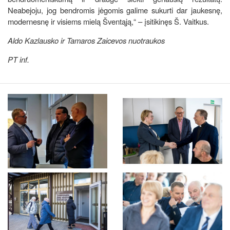
Neabejoju, jog bendromis jėgomis galime sukurti dar jaukesnę,
modernesnę ir visiems mielą Šventąją,“ – įsitikinęs Š. Vaitkus.
Aldo Kazlausko ir Tamaros Zaicevos nuotraukos
PT inf.