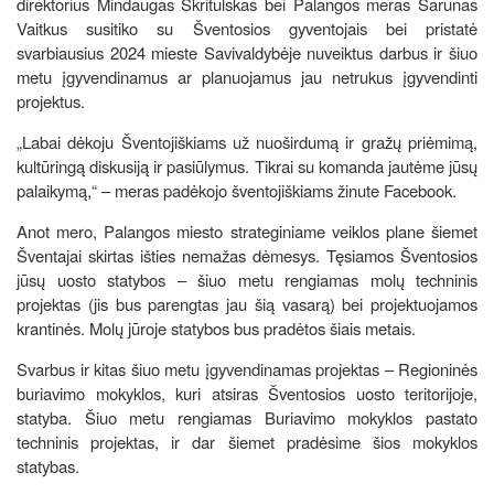
direktorius Mindaugas Skritulskas bei Palangos meras Šarūnas
Vaitkus susitiko su Šventosios gyventojais bei pristatė
svarbiausius 2024 mieste Savivaldybėje nuveiktus darbus ir šiuo
metu įgyvendinamus ar planuojamus jau netrukus įgyvendinti
projektus.
„Labai dėkoju Šventojiškiams už nuoširdumą ir gražų priėmimą,
kultūringą diskusiją ir pasiūlymus. Tikrai su komanda jautėme jūsų
palaikymą,“ – meras padėkojo šventojiškiams žinute Facebook.
Anot mero, Palangos miesto strateginiame veiklos plane šiemet
Šventajai skirtas išties nemažas dėmesys. Tęsiamos Šventosios
jūsų uosto statybos – šiuo metu rengiamas molų techninis
projektas (jis bus parengtas jau šią vasarą) bei projektuojamos
krantinės. Molų jūroje statybos bus pradėtos šiais metais.
Svarbus ir kitas šiuo metu įgyvendinamas projektas – Regioninės
buriavimo mokyklos, kuri atsiras Šventosios uosto teritorijoje,
statyba. Šiuo metu rengiamas Buriavimo mokyklos pastato
techninis projektas, ir dar šiemet pradėsime šios mokyklos
statybas.