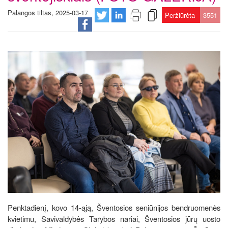
Palangos tiltas, 2025-03-17
Peržiūrėta
3551
Penktadienį, kovo 14-ąją, Šventosios seniūnijos bendruomenės
kvietimu, Savivaldybės Tarybos nariai, Šventosios jūrų uosto