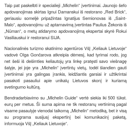
Taip pat paskelbti ir specialieji „Michelin“ įvertinimai. Jaunojo šefo
apdovanojimas skirtas Ignui Damanskui iš restorano „Red Brick“,
geriausiu someljė pripažintas Ignatijus Semionovas iš „Saint-
Malo“, apdovanojimu už aptarnavimą įvertintas Paulius Žekonis iš
„Nüman“, o metų atidarymo apdovanojimą ekspertai skyrė Rokui
Vasiliauskui ir restoranui SIJA.
Nacionalinės turizmo skatinimo agentūros VšĮ „Keliauk Lietuvoje“
vadovė Olga Gončarova atkreipia dėmesį, kad tyrimai rodo, jog
net šeši iš dešimties keliautojų yra linkę pratęsti savo viešnagę
šalyje, jei joje yra „Michelin“ įvertintų vietų, todėl šiandien gauti
įvertinimai yra galingas įrankis, leidžiantis garsiai ir užtikrintai
pasakoti pasauliui apie unikalų Lietuvos skonį ir kuriamą
svetingumo kultūrą.
Bendradarbiavimo su „Michelin Guide“ vertė siekia iki 500 tūkst.
eurų per metus. Ši suma apima ne tik restoranų vertinimą pagal
visame pasaulyje vienodai taikomą „Michelin“ metodiką, bet ir visą
su programa susijusį ekspertinį bei komunikacinį paketą,
informuoja VšĮ „Keliauk Lietuvoje“.