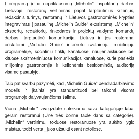
Į programą įeina nepriklausomų „Michelin“ inspektorių darbas
Lietuvoje, restoranų vertinimas pagal tarptautinius kriterijus,
redakcinis turinys, restoranų ir Lietuvos gastronominės krypties
integravimas į pasaulinę „Michelin Guide“ ekosistemą, „Michelin“
ekspertų, redaktorių, rinkodaros ir projektų valdymo komandų
darbas, tarptautinė komunikacija. Lietuva ir jos restoranai
pristatomi „Michelin Guide“ interneto svetainėje, mobiliojoje
programėlėje, socialinių tinklų kanaluose, naujienlaiškiuose bei
kituose skaitmeniniuose komunikacijos kanaluose, kurie pasiekia
milijoninę gastronomija ir kelionėmis besidominčią auditoriją
visame pasaulyje.
Taip pat svarbu pažymėti, kad „Michelin Guide“ bendradarbiavimo
modelis ir įkainiai yra standartizuoti bei taikomi visoms
programoje dalyvaujančioms šalims.
Viena „Michelin“ žvaigždutė suteikiama savo kategorijoje labai
geram restoranui (Une très bonne table dans sa catégorie).
„Michelin“ vertinimu, tokiuose restoranuose yra aukšto lygio
maistas, todėl verta į juos užsukti esant netoliese.