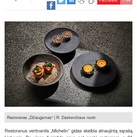
Restoranas „Džiaugsmas“ | R. Daskevičiaus nuotr.
Restoranus vertinantis „Michelin“ gidas skelbia atnaujintą sąrašą