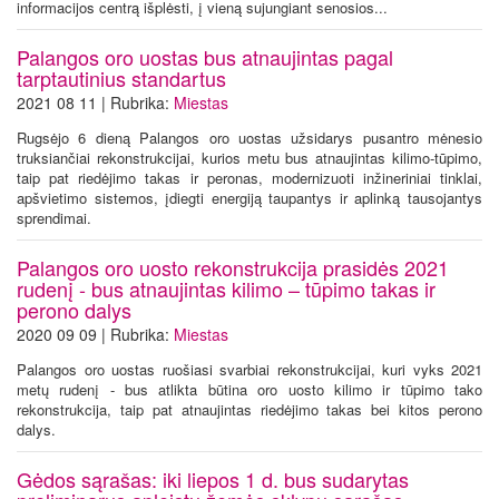
informacijos centrą išplėsti, į vieną sujungiant senosios...
Palangos oro uostas bus atnaujintas pagal
tarptautinius standartus
2021 08 11 | Rubrika:
Miestas
Rugsėjo 6 dieną Palangos oro uostas užsidarys pusantro mėnesio
truksiančiai rekonstrukcijai, kurios metu bus atnaujintas kilimo-tūpimo,
taip pat riedėjimo takas ir peronas, modernizuoti inžineriniai tinklai,
apšvietimo sistemos, įdiegti energiją taupantys ir aplinką tausojantys
sprendimai.
Palangos oro uosto rekonstrukcija prasidės 2021
rudenį - bus atnaujintas kilimo – tūpimo takas ir
perono dalys
2020 09 09 | Rubrika:
Miestas
Palangos oro uostas ruošiasi svarbiai rekonstrukcijai, kuri vyks 2021
metų rudenį - bus atlikta būtina oro uosto kilimo ir tūpimo tako
rekonstrukcija, taip pat atnaujintas riedėjimo takas bei kitos perono
dalys.
Gėdos sąrašas: iki liepos 1 d. bus sudarytas