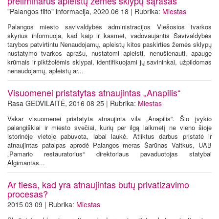
preliminarus apleistų žemės sklypų sąrašas
"Palangos tilto" informacija, 2020 06 18 | Rubrika:
Miestas
Palangos miesto savivaldybės administracijos Viešosios tvarkos
skyrius informuoja, kad kaip ir kasmet, vadovaujantis Savivaldybės
tarybos patvirtintu Nenaudojamų, apleistų kitos paskirties žemės sklypų
nustatymo tvarkos aprašu, nustatomi apleisti, nenušienauti, apaugę
krūmais ir piktžolėmis sklypai, identifikuojami jų savininkai, užpildomas
nenaudojamų, apleistų ar...
Visuomenei pristatytas atnaujintas „Anapilis“
Rasa GEDVILAITĖ, 2016 08 25 | Rubrika:
Miestas
Vakar visuomenei pristatyta atnaujinta vila „Anapilis“. Šio įvykio
palangiškiai ir miesto svečiai, kurių per ilgą laikmetį ne vieno šioje
istorinėje vietoje pabuvota, labai laukė. Atliktus darbus pristatė ir
atnaujintas patalpas aprodė Palangos meras Šarūnas Vaitkus, UAB
„Pamario restauratorius“ direktoriaus pavaduotojas statybai
Algimantas...
Ar tiesa, kad yra atnaujintas butų privatizavimo
procesas?
2015 03 09 | Rubrika:
Miestas