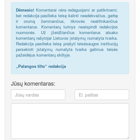
Dėmesio!
Komentarai nėra redaguojami ar patikrinami,
bet redakcija pasilieka teisę šalinti neadekvačius, garbę
ir orumą žeminančius, tikrovės neatitinkančius
komentarus. Komentarų turinys neatspindi redakcijos
nuomonės. Už įžeidžiančius komentarus atsako
komentarų rašytojai Lietuvos įstatymų numatyta tvarka.
Redakcija pasilieka teisę prašyti teisėsaugos institucijų
persekioti įstatymų numatyta tvarka galimus teisės
pažeidėjus komentarų skiltyje.
„Palangos tilto“ redakcija
Jūsų komentaras: