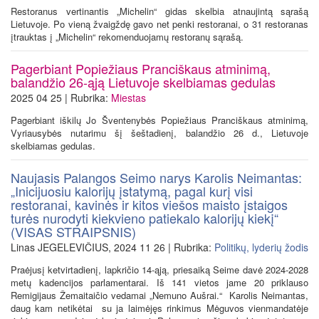
Restoranus vertinantis „Michelin“ gidas skelbia atnaujintą sąrašą
Lietuvoje. Po vieną žvaigždę gavo net penki restoranai, o 31 restoranas
įtrauktas į „Michelin“ rekomenduojamų restoranų sąrašą.
Pagerbiant Popiežiaus Pranciškaus atminimą,
balandžio 26-ąją Lietuvoje skelbiamas gedulas
2025 04 25 | Rubrika:
Miestas
Pagerbiant iškilų Jo Šventenybės Popiežiaus Pranciškaus atminimą,
Vyriausybės nutarimu šį šeštadienį, balandžio 26 d., Lietuvoje
skelbiamas gedulas.
Naujasis Palangos Seimo narys Karolis Neimantas:
„Inicijuosiu kalorijų įstatymą, pagal kurį visi
restoranai, kavinės ir kitos viešos maisto įstaigos
turės nurodyti kiekvieno patiekalo kalorijų kiekį“
(VISAS STRAIPSNIS)
Linas JEGELEVIČIUS, 2024 11 26 | Rubrika:
Politikų, lyderių žodis
Praėjusį ketvirtadienį, lapkričio 14-ąją, priesaiką Seime davė 2024-2028
metų kadencijos parlamentarai. Iš 141 vietos jame 20 priklauso
Remigijaus Žemaitaičio vedamai „Nemuno Aušrai.“ Karolis Neimantas,
daug kam netikėtai su ja laimėjęs rinkimus Mėguvos vienmandatėje