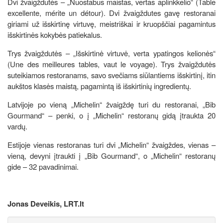
Dvi žvaigždutės – „Nuostabus maistas, vertas aplinkkelio“ (Table
excellente, mérite un détour). Dvi žvaigždutes gavę restoranai
giriami už išskirtinę virtuvę, meistriškai ir kruopščiai pagamintus
išskirtinės kokybės patiekalus.
Trys žvaigždutės – „Išskirtinė virtuvė, verta ypatingos kelionės“
(Une des meilleures tables, vaut le voyage). Trys žvaigždutės
suteikiamos restoranams, savo svečiams siūlantiems išskirtinį, itin
aukštos klasės maistą, pagamintą iš išskirtinių ingredientų.
Latvijoje po vieną „Michelin“ žvaigždę turi du restoranai, „Bib
Gourmand“ – penki, o į „Michelin“ restoranų gidą įtraukta 20
vardų.
Estijoje vienas restoranas turi dvi „Michelin“ žvaigždes, vienas –
vieną, devyni įtraukti į „Bib Gourmand“, o „Michelin“ restoranų
gide – 32 pavadinimai.
Jonas Deveikis, LRT.lt