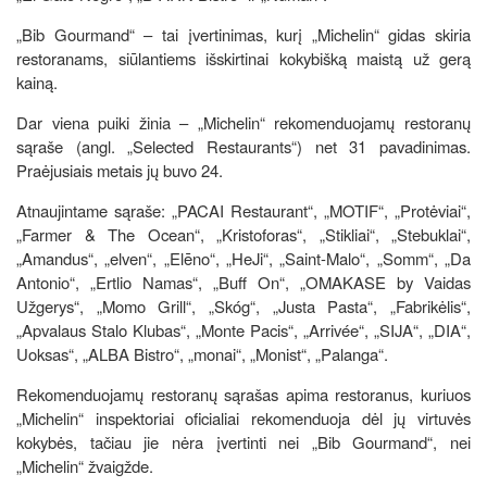
„Bib Gourmand“ – tai įvertinimas, kurį „Michelin“ gidas skiria
restoranams, siūlantiems išskirtinai kokybišką maistą už gerą
kainą.
Dar viena puiki žinia – „Michelin“ rekomenduojamų restoranų
sąraše (angl. „Selected Restaurants“) net 31 pavadinimas.
Praėjusiais metais jų buvo 24.
Atnaujintame sąraše: „PACAI Restaurant“, „MOTIF“, „Protėviai“,
„Farmer & The Ocean“, „Kristoforas“, „Stikliai“, „Stebuklai“,
„Amandus“, „elven“, „Elēno“, „HeJi“, „Saint-Malo“, „Somm“, „Da
Antonio“, „Ertlio Namas“, „Buff On“, „OMAKASE by Vaidas
Užgerys“, „Momo Grill“, „Skóg“, „Justa Pasta“, „Fabrikėlis“,
„Apvalaus Stalo Klubas“, „Monte Pacis“, „Arrivée“, „SIJA“, „DIA“,
Uoksas“, „ALBA Bistro“, „monai“, „Monist“, „Palanga“.
Rekomenduojamų restoranų sąrašas apima restoranus, kuriuos
„Michelin“ inspektoriai oficialiai rekomenduoja dėl jų virtuvės
kokybės, tačiau jie nėra įvertinti nei „Bib Gourmand“, nei
„Michelin“ žvaigžde.