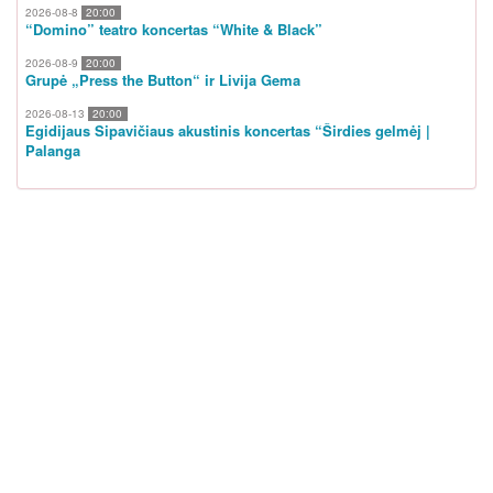
2026-08-8
20:00
“Domino” teatro koncertas “White & Black”
2026-08-9
20:00
Grupė „Press the Button“ ir Livija Gema
2026-08-13
20:00
Egidijaus Sipavičiaus akustinis koncertas “Širdies gelmėj |
Palanga