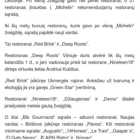
Lietuvoje. Po vieną žvaigždę gavo net penki restoranai, o 31
restoranas įtrauktas į „Michelin“ rekomenduojamų restoranų
sąrašą.
Iki šių metų buvusį restoranų, kurie gavo po vieną „Michelin“
žvaigždę, sąrašą papildė nauji vardai.
Tai restoranai „Red Brick“ ir „Deep Roots“.
Restoranas „Deep Roots“ Vilniuje duris atvėrė tik šių metų
balandžio 1 d., o jam vadovauja prieš tai restorane „Nineteen18“
dirbęs virtuvės šefas Andrius Kubilius.
„Red Brick“ įsikūręs Ukmergės rajone. Anksčiau už tvarumą ir
ekologiją jis yra gavęs „Green Star“ įvertinimą.
Restoranai „Nineteen18“, „Džiaugsmas“ ir „Demo“ išlaikė
praėjusiais metais gautą žvaigždę.
O štai „Bib Gourmand“ sąraše – aštuoni restoranai. Naujas
vardas – Birštone įsikūręs restoranas „Pievos“. Kiti restoranai
minimame sąraše: „Augustin“, „14Horses“, „Le Travi“, „Gaspar`s“,
„El Gato Negro“, „B`ARN Bistro“ ir „Nüman“.