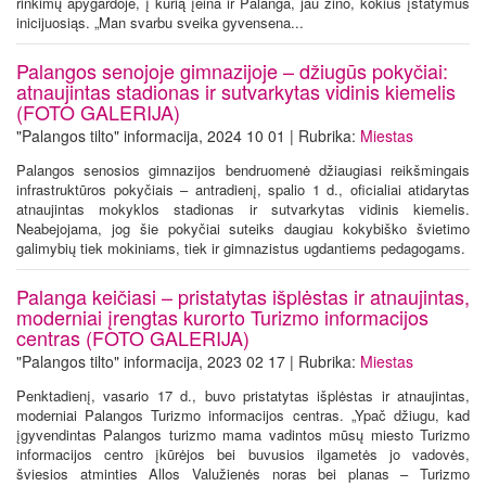
rinkimų apygardoje, į kurią įeina ir Palanga, jau žino, kokius įstatymus
inicijuosiąs. „Man svarbu sveika gyvensena...
Palangos senojoje gimnazijoje – džiugūs pokyčiai:
atnaujintas stadionas ir sutvarkytas vidinis kiemelis
(FOTO GALERIJA)
"Palangos tilto" informacija, 2024 10 01 | Rubrika:
Miestas
Palangos senosios gimnazijos bendruomenė džiaugiasi reikšmingais
infrastruktūros pokyčiais – antradienį, spalio 1 d., oficialiai atidarytas
atnaujintas mokyklos stadionas ir sutvarkytas vidinis kiemelis.
Neabejojama, jog šie pokyčiai suteiks daugiau kokybiško švietimo
galimybių tiek mokiniams, tiek ir gimnazistus ugdantiems pedagogams.
Palanga keičiasi – pristatytas išplėstas ir atnaujintas,
moderniai įrengtas kurorto Turizmo informacijos
centras (FOTO GALERIJA)
"Palangos tilto" informacija, 2023 02 17 | Rubrika:
Miestas
Penktadienį, vasario 17 d., buvo pristatytas išplėstas ir atnaujintas,
moderniai Palangos Turizmo informacijos centras. „Ypač džiugu, kad
įgyvendintas Palangos turizmo mama vadintos mūsų miesto Turizmo
informacijos centro įkūrėjos bei buvusios ilgametės jo vadovės,
šviesios atminties Allos Valužienės noras bei planas – Turizmo