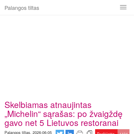
Palangos tiltas
Toggl
naviga
Skelbiamas atnaujintas
„Michelin“ sąrašas: po žvaigždę
gavo net 5 Lietuvos restoranai
Palangos tiltas, 2026-06-05
Peržiūrėta
1194