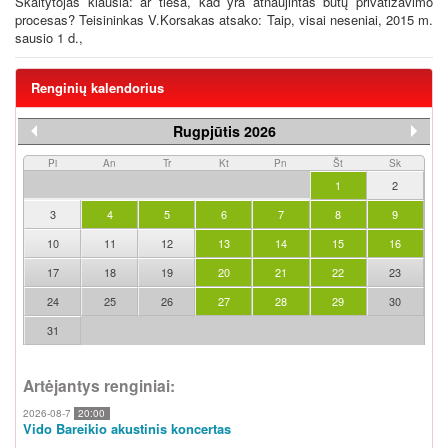
Skaitytojas klausia: ar tiesa, kad yra atnaujintas butų privatizavimo
procesas? Teisininkas V.Korsakas atsako: Taip, visai neseniai, 2015 m.
sausio 1 d.,
Renginių kalendorius
Rugpjūtis 2026
Pi
An
Tr
Kt
Pn
Št
Sk
1
2
3
4
5
6
7
8
9
10
11
12
13
14
15
16
17
18
19
20
21
22
23
24
25
26
27
28
29
30
31
Artėjantys renginiai:
2026-08-7
20:00
Vido Bareikio akustinis koncertas