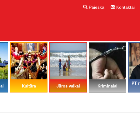
Paieška
Kontaktai
PT r
ai
Kultūra
Jūros vaikai
Kriminalai