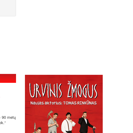
s
ko 90 metų
ok.“