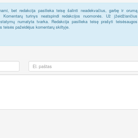
ami, bet redakcija pasilieka teisę šalinti neadekvačius, garbę ir orumą
s. Komentarų turinys neatspindi redakcijos nuomonės. Už įžeidžiančius
statymų numatyta tvarka. Redakcija pasilieka teisę prašyti teisėsaugos
us teisės pažeidėjus komentarų skiltyje.