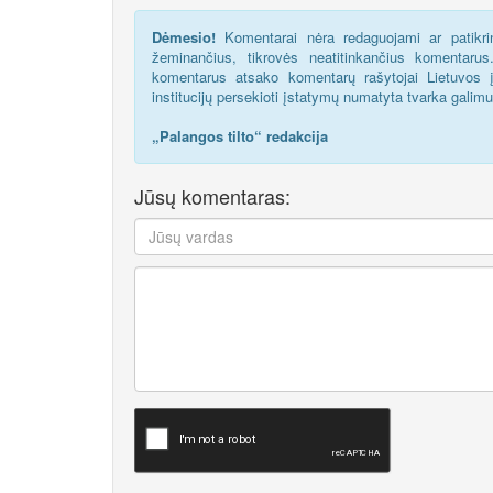
Dėmesio!
Komentarai nėra redaguojami ar patikrin
žeminančius, tikrovės neatitinkančius komentaru
komentarus atsako komentarų rašytojai Lietuvos į
institucijų persekioti įstatymų numatyta tvarka galim
„Palangos tilto“ redakcija
Jūsų komentaras: