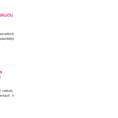
aikučiu
sveikinti
sidalijo
s
e
r vaikais
niauti ir