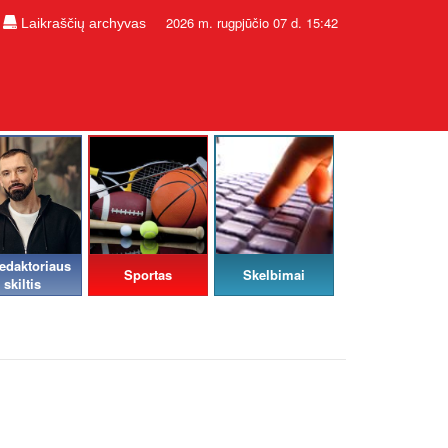
2026 m. rugpjūčio 07 d. 15:42
Laikraščių archyvas
edaktoriaus
Sportas
Skelbimai
skiltis