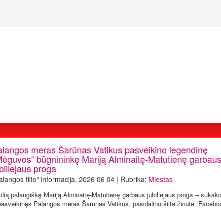
alangos meras Šarūnas Vatikus pasveikino legendinę
Mėguvos“ būgnininkę Mariją Alminaitę-Matutienę garbau
biliejaus proga
alangos tilto" informacija, 2026 06 04 | Rubrika:
Miestas
kilią palangiškę Mariją Alminaitę-Matutienę garbaus jubiliejaus proga – suka
pasveikinęs Palangos meras Šarūnas Vatikus, pasidalino šilta žinute „Facebo