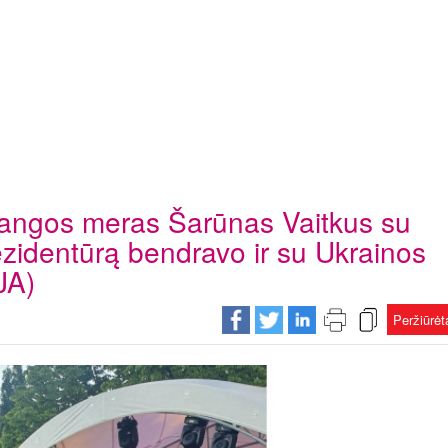
langos meras Šarūnas Vaitkus su
ezidentūrą bendravo ir su Ukrainos
JA)
Peržiūrė