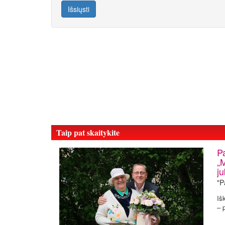
Išsiųsti
Taip pat skaitykite
P
„
ju
"P
Iš
– 