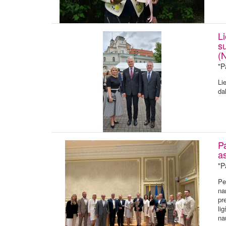
L
s
(
"P
Li
da
P
a
"P
Pe
na
pr
li
na