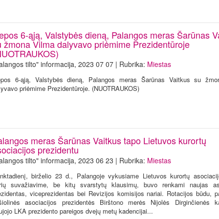
iepos 6-ąją, Valstybės dieną, Palangos meras Šarūnas V
u žmona Vilma dalyvavo priėmime Prezidentūroje
NUOTRAUKOS)
alangos tilto" informacija, 2023 07 07 | Rubrika:
Miestas
epos 6-ąją, Valstybės dieną, Palangos meras Šarūnas Vaitkus su žmo
lyvavo priėmime Prezidentūroje. (NUOTRAUKOS)
alangos meras Šarūnas Vaitkus tapo Lietuvos kurortų
sociacijos prezidentu
alangos tilto" informacija, 2023 06 23 | Rubrika:
Miestas
nktadienį, birželio 23 d., Palangoje vykusiame Lietuvos kurortų asociaci
rių suvažiavime, be kitų svarstytų klausimų, buvo renkami naujas aso
ezidentas, viceprezidentas bei Revizijos komisijos nariai. Rotacijos būdu, p
gšiolinės asociacijos prezidentės Birštono merės Nijolės Dirginčienės ka
ujojo LKA prezidento pareigos dvejų metų kadencijai...