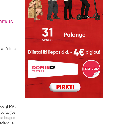
aitkus
na Vilma
jos (LKA)
ciacijos
asibaigus
dencijai.