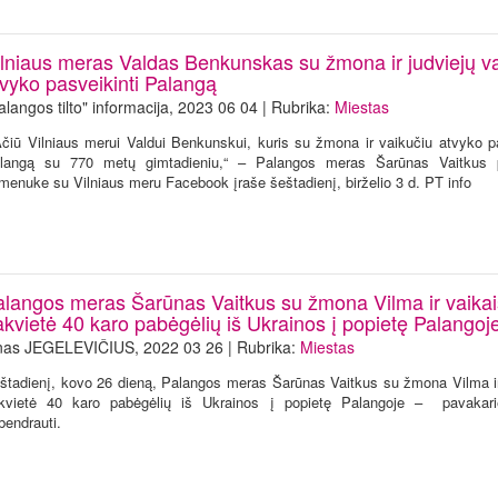
ilniaus meras Valdas Benkunskas su žmona ir judviejų v
tvyko pasveikinti Palangą
alangos tilto" informacija, 2023 06 04 | Rubrika:
Miestas
Ačiū Vilniaus merui Valdui Benkunskui, kuris su žmona ir vaikučiu atvyko pa
langą su 770 metų gimtadieniu,“ – Palangos meras Šarūnas Vaitkus pa
menuke su Vilniaus meru Facebook įraše šeštadienį, birželio 3 d. PT info
alangos meras Šarūnas Vaitkus su žmona Vilma ir vaikai
akvietė 40 karo pabėgėlių iš Ukrainos į popietę Palangoj
nas JEGELEVIČIUS, 2022 03 26 | Rubrika:
Miestas
štadienį, kovo 26 dieną, Palangos meras Šarūnas Vaitkus su žmona Vilma i
kvietė 40 karo pabėgėlių iš Ukrainos į popietę Palangoje – pavakarie
bendrauti.