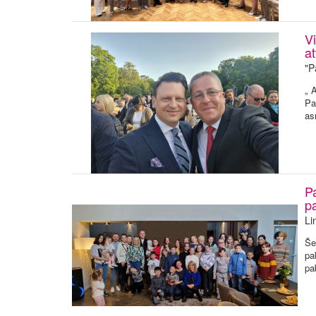
V
a
"P
„ 
Pa
as
P
p
Li
Še
pa
pa