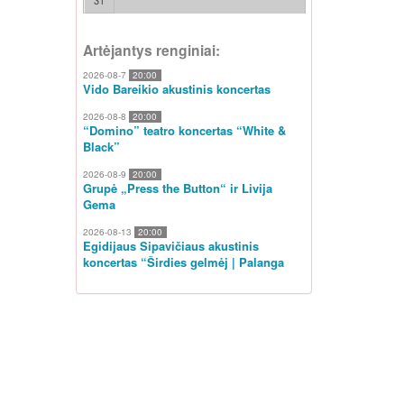
31
Artėjantys renginiai:
2026-08-7
20:00
Vido Bareikio akustinis koncertas
2026-08-8
20:00
“Domino” teatro koncertas “White &
Black”
2026-08-9
20:00
Grupė „Press the Button“ ir Livija
Gema
2026-08-13
20:00
Egidijaus Sipavičiaus akustinis
koncertas “Širdies gelmėj | Palanga