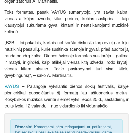
organizatorius A. Martinaitis.
Toks formatas, pasak VAYUS sumanytojo, yra savita kalba:
vienas atlikėjas užveda, kitas perima, trečias sustiprina – taip
klausytojui sukuriama gyva, kintanti ir neatsikartojanti muzikinė
kelionė.
„B2B – tai pokalbis, kartais net karšta diskusija tarp dviejų ar trijų
muzikinių pasaulių, kurie susitinka scenoje ir gyvai, prieš auditoriją
randa bendrą kalbą. Dienos šviesoje formatas sustiprėja – galima
ir matyti, ir girdėti, kaip atlikėjai vienas kitą užveda, rodo kryptį,
vienas kitam atsako. Tokie pasirodymai turi visai kitokį
gyvybingumą“, – sako A. Martinaitis.
VAYUS
– Palangoje vyksiantis dienos šokių festivalis, šalyje
pionieriškai puoselėjantis šį formatą jau aštuonerius metus.
Kokybiškos muzikos šventė šiemet vyks liepos 25 d., šeštadienį, ir
truks lygiai 12 valandų – nuo vidurdienio iki vidurnakčio.
Dėmesio!
Komentarai nėra redaguojami ar patikrinami,
bet redakcija pasilieka teisę šalinti neadekvačius, garbę