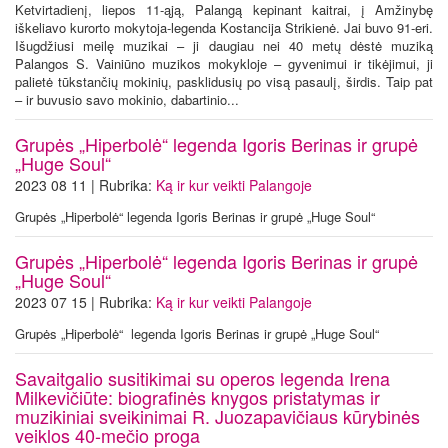
Ketvirtadienį, liepos 11-ąją, Palangą kepinant kaitrai, į Amžinybę
iškeliavo kurorto mokytoja-legenda Kostancija Strikienė. Jai buvo 91-eri.
Išugdžiusi meilę muzikai – ji daugiau nei 40 metų dėstė muziką
Palangos S. Vainiūno muzikos mokykloje – gyvenimui ir tikėjimui, ji
palietė tūkstančių mokinių, pasklidusių po visą pasaulį, širdis. Taip pat
– ir buvusio savo mokinio, dabartinio...
Grupės „Hiperbolė“ legenda Igoris Berinas ir grupė
„Huge Soul“
2023 08 11 | Rubrika:
Ką ir kur veikti Palangoje
Grupės „Hiperbolė“ legenda Igoris Berinas ir grupė „Huge Soul“
Grupės „Hiperbolė“ legenda Igoris Berinas ir grupė
„Huge Soul“
2023 07 15 | Rubrika:
Ką ir kur veikti Palangoje
Grupės „Hiperbolė“ legenda Igoris Berinas ir grupė „Huge Soul“
Savaitgalio susitikimai su operos legenda Irena
Milkevičiūte: biografinės knygos pristatymas ir
muzikiniai sveikinimai R. Juozapavičiaus kūrybinės
veiklos 40-mečio proga