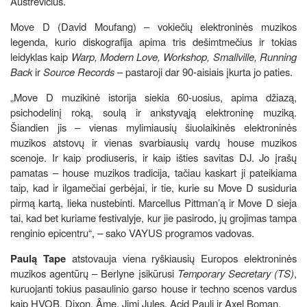
Austrevičius.
Move D (David Moufang) – vokiečių elektroninės muzikos
legenda, kurio diskografija apima tris dešimtmečius ir tokias
leidyklas kaip
Warp, Modern Love, Workshop, Smallville, Running
Back
ir
Source Records
– pastaroji dar 90-aisiais įkurta jo paties.
„Move D muzikinė istorija siekia 60-uosius, apima džiazą,
psichodelinį roką, soulą ir ankstyvąją elektroninę muziką.
Šiandien jis – vienas mylimiausių šiuolaikinės elektroninės
muzikos atstovų ir vienas svarbiausių vardų house muzikos
scenoje. Ir kaip prodiuseris, ir kaip išties savitas DJ. Jo įrašų
pamatas – house muzikos tradicija, tačiau kaskart ji pateikiama
taip, kad ir ilgamečiai gerbėjai, ir tie, kurie su Move D susiduria
pirmą kartą, lieka nustebinti. Marcellus Pittman’ą ir Move D sieja
tai, kad bet kuriame festivalyje, kur jie pasirodo, jų grojimas tampa
renginio epicentru“, – sako VAYUS programos vadovas.
Paulą Tape
atstovauja viena ryškiausių Europos elektroninės
muzikos agentūrų – Berlyne įsikūrusi
Temporary Secretary (TS)
,
kuruojanti tokius pasaulinio garso house ir techno scenos vardus
kaip HVOB, Dixon, Âme, Jimi Jules, Acid Pauli ir Axel Boman.