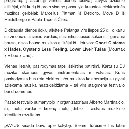
programą. Į aštuntąjį vienos dienos festivalį atvyks užsienio
atlikėjai, dėl kurių iš proto visame pasaulyje kraustosi elektroninės
muzikos gerbėjai: Marcellus Pittman iš Detroito, Move D iš
Heidelbergo ir Paula Tape iš Čilės.
Didžiausia dienos šokių aikštele Palanga virs liepos 25 d., o kartu
su žinomais užsienio vardais, susirinkusiuosius šokdins ir geriausi
house, disco-house muzikos atlikėjai iš Lietuvos:
Cport Cistema
x Hades
,
Oyster x Less Feeling
,
Lover Live
ir
Tušas
(Mountak
x Elboe x Une).
Vienas lietuvių pasirodymas taps išskirtine patirtimi. Kartu su DJ
muzika skambės gyvas instrumentalas ir vokalas. Kuris
pasirodymas bus reta elektroninės muzikos kolaboracija su gyvai
atliekama muzika neatskleidžiama – tai virs staigmena festivalio
bendruomenei.
Pasak festivalio sumanytojo ir organizatoriaus Alberto Martinaičio,
šių metų vardai – kelerių metų įdirbio ir aiškaus muzikinio
identiteto rezultatas.
„VAYUS visada buvo apie kokybę. Šiemet turėsime tris labai