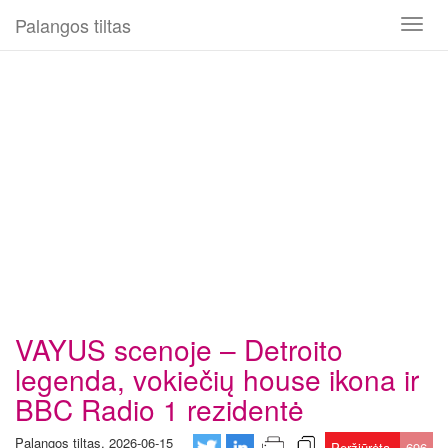
Palangos tiltas
Toggl
naviga
VAYUS scenoje – Detroito
legenda, vokiečių house ikona ir
BBC Radio 1 rezidentė
Palangos tiltas, 2026-06-15
Peržiūrėta
696