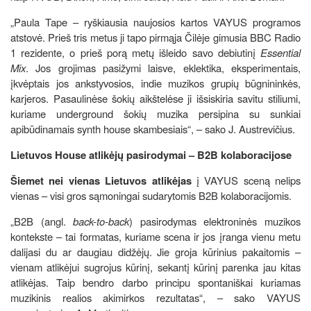
„Paula Tape – ryškiausia naujosios kartos VAYUS programos
atstovė. Prieš tris metus ji tapo pirmąja Čilėje gimusia BBC Radio
1 rezidente, o prieš porą metų išleido savo debiutinį
Essential
Mix
. Jos grojimas pasižymi laisve, eklektika, eksperimentais,
įkvėptais jos ankstyvosios, indie muzikos grupių būgnininkės,
karjeros. Pasaulinėse šokių aikštelėse ji išsiskiria savitu stiliumi,
kuriame underground šokių muzika persipina su sunkiai
apibūdinamais synth house skambesiais“, – sako J. Austrevičius.
Lietuvos House atlikėjų pasirodymai – B2B kolaboracijose
Šiemet nei vienas Lietuvos atlikėjas
į VAYUS sceną nelips
vienas – visi gros sąmoningai sudarytomis B2B kolaboracijomis.
„B2B (angl.
back-to-back
) pasirodymas elektroninės muzikos
kontekste – tai formatas, kuriame scena ir jos įranga vienu metu
dalijasi du ar daugiau didžėjų. Jie groja kūrinius pakaitomis –
vienam atlikėjui sugrojus kūrinį, sekantį kūrinį parenka jau kitas
atlikėjas. Taip bendro darbo principu spontaniškai kuriamas
muzikinis realios akimirkos rezultatas“, – sako VAYUS