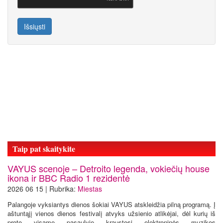
Išsiųsti
Taip pat skaitykite
VAYUS scenoje – Detroito legenda, vokiečių house
ikona ir BBC Radio 1 rezidentė
2026 06 15 | Rubrika:
Miestas
Palangoje vyksiantys dienos šokiai VAYUS atskleidžia pilną programą. Į
aštuntąjį vienos dienos festivalį atvyks užsienio atlikėjai, dėl kurių iš
proto visame pasaulyje kraustosi elektroninės muzikos