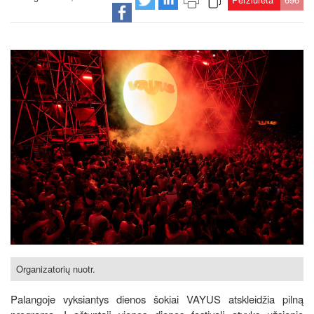
Organizatorių nuotr.
Palangoje vyksiantys dienos šokiai VAYUS atskleidžia pilną