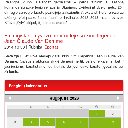
Palangos klubo „Palanga“ gerbėjams – geros žinios: šį sezoną
komanda sulaukė legionieriaus iš Ukrainos. Dvidešimt dvejų metų, 204
cm ūgio sunkiojo krašto pozicijoje žaidžiantis Aleksandr Furs, anksčiau
užėmęs vietą savo šalies jaunimo rinktinėje, 2012–2013 m. atstovavęs
Kijevo „Kyiv“ ekipai, šį sezoną papildė...
Palangiškė dalyvavo treniruotėje su kino legenda
Jean Claude Van Damme
2014 10 30 | Rubrika:
Sportas
Savaitgalį Lietuvoje viešėjo garsi kino filmų legenda Jean Claude Van
Damme. Garsusis aktorius skyrė dėmesį ne tik verslo reikalams, bet ir
jauniesiems karatistams, su kuriais dalijosi savo karatė įgūdžiais bei
žiniomis.
Renginių kalendorius
Rugpjūtis 2026
Pi
An
Tr
Kt
Pn
Št
Sk
1
2
3
4
5
6
7
8
9