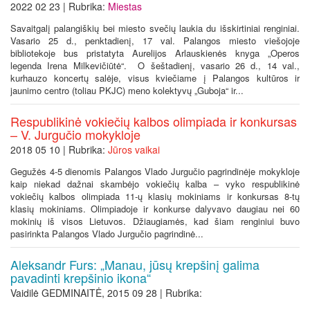
2022 02 23 | Rubrika:
Miestas
Savaitgalį palangiškių bei miesto svečių laukia du išskirtiniai renginiai.
Vasario 25 d., penktadienį, 17 val. Palangos miesto viešojoje
bibliotekoje bus pristatyta Aurelijos Arlauskienės knyga „Operos
legenda Irena Milkevičiūtė“. O šeštadienį, vasario 26 d., 14 val.,
kurhauzo koncertų salėje, visus kviečiame į Palangos kultūros ir
jaunimo centro (toliau PKJC) meno kolektyvų „Guboja“ ir...
Respublikinė vokiečių kalbos olimpiada ir konkursas
– V. Jurgučio mokykloje
2018 05 10 | Rubrika:
Jūros vaikai
Gegužės 4-5 dienomis Palangos Vlado Jurgučio pagrindinėje mokykloje
kaip niekad dažnai skambėjo vokiečių kalba – vyko respublikinė
vokiečių kalbos olimpiada 11-ų klasių mokiniams ir konkursas 8-tų
klasių mokiniams. Olimpiadoje ir konkurse dalyvavo daugiau nei 60
mokinių iš visos Lietuvos. Džiaugiamės, kad šiam renginiui buvo
pasirinkta Palangos Vlado Jurgučio pagrindinė...
Aleksandr Furs: „Manau, jūsų krepšinį galima
pavadinti krepšinio ikona“
Vaidilė GEDMINAITĖ, 2015 09 28 | Rubrika: