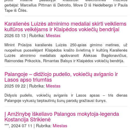
gerbėjai: Marcellus Pittman iš Detroito, Move D iš Heidelbergo ir Paula
Tape iš Čilės.
Karalienės Luizės atminimo medaliai skirti veikliems
kultūros veikėjams ir Klaipėdos vokiečių bendrijai
2026 03 13 | Rubrika:
Miestas
Minint Prūsijos karalienės Luizės 250-ąsias gimimo metines, už
nuopelnus puoselėjant Klaipėdos krašto švietimą ir kultūrą Karalienės
Luizės atminimo medaliais apdovanoti Aleksas Bagdonavičius,
Raimondas Prikockis, Rimantas Balsys ir Klaipėdos vokiečių bendrija.
Palangoje – didžiojo pudelio, vokiečių aviganio ir
Lasos apso triumfas
2025 09 22 | Rubrika:
Miestas
Didysis pudelis, vokiečių aviganis ir Lasos apsas – tris dienas
Palangoje vykusių tarptautinių šunų parodų gražiausi šunys.
Į Amžinybę iškeliavo Palangos mokytoja-legenda
Kostancija Strikienė
***, 2024 07 11 | Rubrika:
Miestas