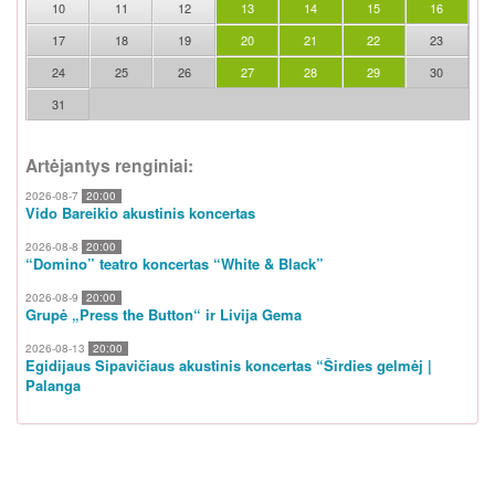
10
11
12
13
14
15
16
17
18
19
20
21
22
23
24
25
26
27
28
29
30
31
Artėjantys renginiai:
2026-08-7
20:00
Vido Bareikio akustinis koncertas
2026-08-8
20:00
“Domino” teatro koncertas “White & Black”
2026-08-9
20:00
Grupė „Press the Button“ ir Livija Gema
2026-08-13
20:00
Egidijaus Sipavičiaus akustinis koncertas “Širdies gelmėj |
Palanga