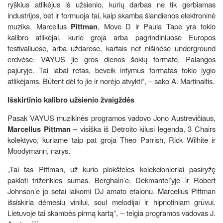
ryškius atlikėjus iš užsienio, kurių darbas ne tik gerbiamas
industrijos, bet ir formuoja tai, kaip skamba šiandienos elektroninė
muzika. Marcellus
Pittman
, Move D ir Paula Tape yra tokio
kalibro atlikėjai, kurie groja arba pagrindiniuose Europos
festivaliuose, arba uždarose, kartais net nišinėse underground
erdvėse. VAYUS jie gros dienos šokių formate, Palangos
pajūryje. Tai labai retas, beveik intymus formatas tokio lygio
atlikėjams. Būtent dėl to jie ir norėjo atvykti“, – sako A. Martinaitis.
Išskirtinio kalibro užsienio žvaigždės
Pasak VAYUS muzikinės programos vadovo Jono Austrevičiaus,
Marcellus Pittman
– visiška iš Detroito kilusi legenda, 3 Chairs
kolektyvo, kuriame taip pat groja Theo Parrish, Rick Wilhite ir
Moodymann, narys.
„Tai tas Pittman, už kurio plokšteles kolekcionieriai pasiryžę
pakloti triženkles sumas. Berghain’e, Dekmantel’yje ir Robert
Johnson’e jo setai laikomi DJ amato etalonu. Marcellus Pittman
išsiskiria dėmesiu vinilui, soul melodijai ir hipnotiniam grūvui.
Lietuvoje tai skambės pirmą kartą“, – teigia programos vadovas J.