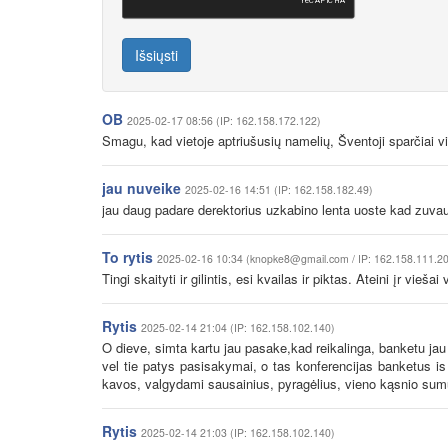
Išsiųsti
OB
2025-02-17 08:56 (IP: 162.158.172.122)
Smagu, kad vietoje aptriušusių namelių, Šventoji sparčiai v
jau nuveike
2025-02-16 14:51 (IP: 162.158.182.49)
jau daug padare derektorius uzkabino lenta uoste kad zuva
To rytis
2025-02-16 10:34 (knopke8@gmail.com / IP: 162.158.111.2
Tingi skaityti ir gilintis, esi kvailas ir piktas. Ateini įr viešai
Rytis
2025-02-14 21:04 (IP: 162.158.102.140)
O dieve, simta kartu jau pasake,kad reikalinga, banketu jau 
vel tie patys pasisakymai, o tas konferencijas banketus i
kavos, valgydami sausainius, pyragėlius, vieno kąsnio sumu
Rytis
2025-02-14 21:03 (IP: 162.158.102.140)