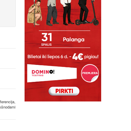
ferencija,
rkšnodami