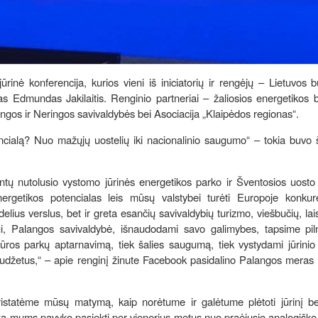
rinė konferencija, kurios vieni iš iniciatorių ir rengėjų – Lietuvos b
as Edmundas Jakilaitis. Renginio partneriai – žaliosios energetikos
angos ir Neringos savivaldybės bei Asociacija „Klaipėdos regionas“.
encialą? Nuo mažųjų uostelių iki nacionalinio saugumo“ – tokia buvo
ų nutolusio vystomo jūrinės energetikos parko ir Šventosios uosto 
nergetikos potencialas leis mūsų valstybei turėti Europoje konkur
elius verslus, bet ir greta esančių savivaldybių turizmo, viešbučių, lais
ui, Palangos savivaldybė, išnaudodami savo galimybes, tapsime piln
ek jūros parkų aptarnavimą, tiek šalies saugumą, tiek vystydami jūrinio
es biudžetus,“ – apie renginį žinute Facebook pasidalino Palangos mera
istatėme mūsų matymą, kaip norėtume ir galėtume plėtoti jūrinį be
ą mums pavyko pasiekti per vienerius metus nuo praėjusio analogiško