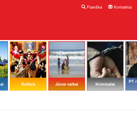
Paieška
Kontaktai
PT r
ai
Kultūra
Jūros vaikai
Kriminalai