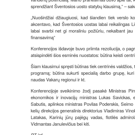
sprendžiant Šventosios uosto statybų klausimą,“ – sak
„Nuoširdžiai džiaugiuosi, kad šiandien tiek verslo k
akcentavo, kad Šventosios uostas labai reikalingas L
labai svarbi net gi moraliniu požiūriu, nekalbant jau
finansavimą“
Konferencijos išdavoje buvo priimta rezoliucija, o pag
atsispindėti šios esminės nuostatos: būtina keisti centri
Šiam klausimui spręsti būtinas tiek centrinės valdžios, 
programą; būtina sukurti specialią darbo grupę, kuri l
naudas Vakarų regionui ir kt.
Konferencijoje sveikinimo žodį pasakė Ministras Pir
ekonomikos ir inovacijų ministras Lukas Savickas, e
Sabutis, aplinkos ministras Povilas Poderskis, Seimo
kelių direkcijos generalinis direktorius Vladimiras Vino
Latakas, Karinių jūrų pajėgų vadas, flotilės admir
Vidmantas Janulevičius bei kiti.
PT inf.