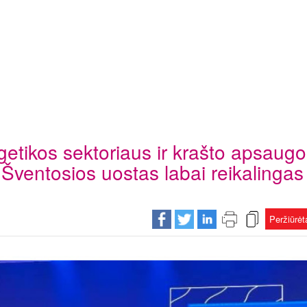
getikos sektoriaus ir krašto apsaug
Šventosios uostas labai reikalingas
Peržiūrė