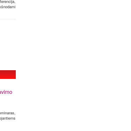
ferencija,
rkšnodami
iavimo
eminaras,
ojantiems