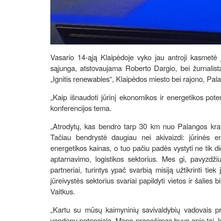
Vasario 14-ąją Klaipėdoje vyko jau antroji kasmetė jū
sąjunga, atstovaujama Roberto Dargio, bei žurnalist
„Ignitis renewables“, Klaipėdos miesto bei rajono, Pal
„Kaip išnaudoti jūrinį ekonomikos ir energetikos pot
konferencijos tema.
„Atrodytų, kas bendro tarp 30 km nuo Palangos krant
Tačiau bendrystė daugiau nei akivaizdi: jūrinės e
energetikos kainas, o tuo pačiu padės vystyti ne tik did
aptarnavimo, logistikos sektorius. Mes gi, pavyzdži
partneriai, turintys ypač svarbią misiją užtikrinti ti
jūreivystės sektorius svariai papildyti vietos ir šali
Vaitkus.
„Kartu su mūsų kaimyninių savivaldybių vadovais pr
vandenų potencialą. Mano pranešimas buvo apie tai, k