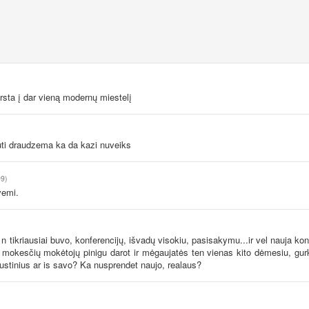
irsta į dar vieną modernų miestelį
uti draudzema ka da kazi nuveiks
09)
 vemi.
n tikriausiai buvo, konferencijų, išvadų visokiu, pasisakymu...ir vel nauja kon
s mokesčių mokėtojų pinigu darot ir mėgaujatės ten vienas kito dėmesiu, gu
stinius ar is savo? Ka nusprendet naujo, realaus?