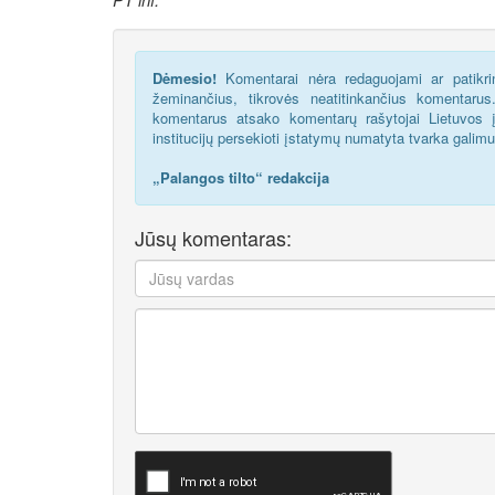
Dėmesio!
Komentarai nėra redaguojami ar patikrin
žeminančius, tikrovės neatitinkančius komentaru
komentarus atsako komentarų rašytojai Lietuvos į
institucijų persekioti įstatymų numatyta tvarka galim
„Palangos tilto“ redakcija
Jūsų komentaras: