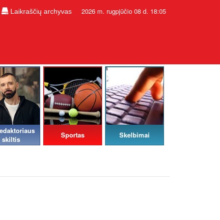
2026 m. rugpjūčio 08 d. 18:05
Laikraščių archyvas
edaktoriaus
Sportas
Skelbimai
skiltis