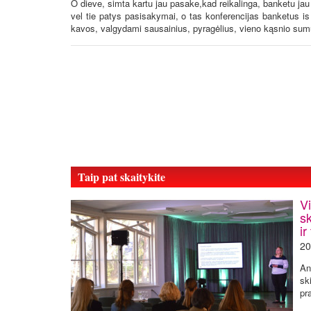
O dieve, simta kartu jau pasake,kad reikalinga, banketu jau 
vel tie patys pasisakymai, o tas konferencijas banketus i
kavos, valgydami sausainius, pyragėlius, vieno kąsnio sumu
Taip pat skaitykite
V
s
ir
20
An
sk
pra