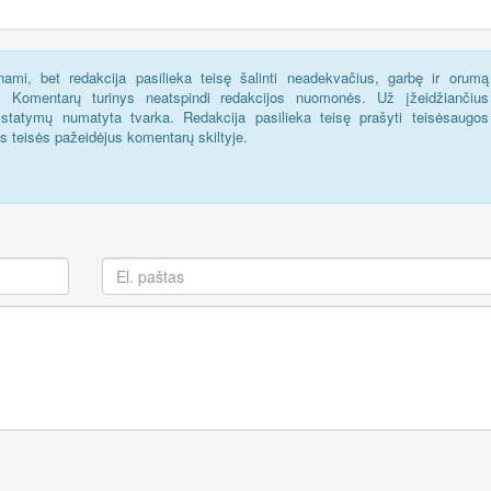
ami, bet redakcija pasilieka teisę šalinti neadekvačius, garbę ir orumą
s. Komentarų turinys neatspindi redakcijos nuomonės. Už įžeidžiančius
statymų numatyta tvarka. Redakcija pasilieka teisę prašyti teisėsaugos
us teisės pažeidėjus komentarų skiltyje.