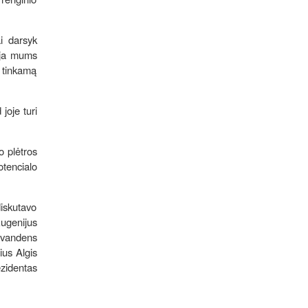
ai darsyk
cija mums
i tinkamą
joje turi
o plėtros
otencialo
iskutavo
ugenijus
s vandens
ius Algis
zidentas