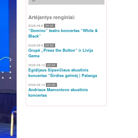
31
Artėjantys renginiai:
2026-08-8
20:00
“Domino” teatro koncertas “White &
Black”
2026-08-9
20:00
Grupė „Press the Button“ ir Livija
Gema
2026-08-13
20:00
Egidijaus Sipavičiaus akustinis
koncertas “Širdies gelmėj | Palanga
2026-08-14
20:00
Andriaus Mamontovo akustinis
koncertas