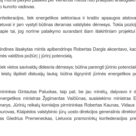
o kurorto vadovas.
onfederacijos, tiek energetikos sektoriaus ir krašto apsaugos atstov
ietuvai ir jam vystyti būtinas deramas valstybės dėmesys. Tokia pozi
 apie tai, jog norime palaikymo surandant šiam išskirtiniam projektu
rindines išsakytas mintis apibendrinęs Robertas Dargis akcentavo, kad 
nės valdžios požiūrį į jūrinį potencialą.
tiek vietos savivaldų didesnis dėmesys; būtina parengti jūrinio potencial
eistų išplėsti diskusijų lauką; būtina išgryninti jūrinės energetikos p
mininkas Gintautas Paluckas, taip pat, be jau minėtų, dalyvavo ir d
nergetikos ministras Žygimantas Vaičiūnas, susisiekimo ministras E
 narys, Jūrinių reikalų komisijos pirmininkas Robertas Kaunas, Vidau
kurovas, Klaipėdos valstybinio jūrų uosto direkcijos generalinis direktor
olas Giedrius Premeneckas, Lietuvos pramoninkų konfederacijos pre