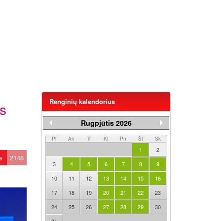
Renginių kalendorius
os
Rugpjūtis 2026
Pi
An
Tr
Kt
Pn
Št
Sk
1
2
ta
2148
3
4
5
6
7
8
9
10
11
12
13
14
15
16
17
18
19
20
21
22
23
24
25
26
27
28
29
30