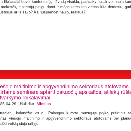
n tikriausiai buvo, konferencijų, išvadų visokiu, pasisakymu...ir vel nauja kon
s mokesčių mokėtojų pinigu darot ir mėgaujatės ten vienas kito dėmesiu, gu
stinius ar is savo? Ka nusprendet naujo, realaus?
iešojo maitinimo ir apgyvendinimo sektoriaus atstovams
kirtame seminare aptarti pakuočių apskaitos, atliekų rūš
 tvarkymo reikalavimai
26 04 29 | Rubrika:
Miestas
tradienį, balandžio 28 d., Palangos kurorto muziejuje įvyko praktinis s
irtas viešojo maitinimo ir apgyvendinimo sektoriaus atstovams bei planu
dėti veiklą šioje srityje.