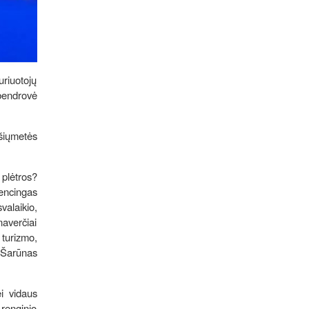
uriuotojų
 bendrovė
 šiųmetės
plėtros?
encingas
valaikio,
averčiai
 turizmo,
s Šarūnas
i vidaus
 renginio