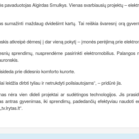
ės pavaduotojas Algirdas Smulkys. Vienas svarbiausių projektų – elektr
us sumažinti maždaug dvidešimt kartų. Tai reiškia švaresnį orą gyven
is atkreipė dėmesį į dar vieną pokytį – įmonės perėjimą prie elektrom
varesnių sprendimų, nusprendėme pasirinkti elektromobilius. Palangos 
auronskis.
prisideda prie didesnio komforto kurorte.
eidžia dirbti tyliau ir netrukdyti poilsiautojams“, – pridūrė jis.
as nėra vien dideli projektai ar sudėtingos technologijos. Jis pras
as antras gyvenimas, iki sprendimų, padedančių efektyviau naudoti en
v.lrytas.lt“.