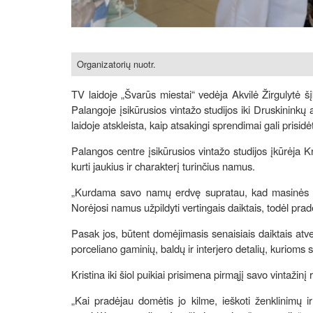
Organizatorių nuotr.
TV laidoje „Švarūs miestai“ vedėja Akvilė Žirgulytė š
Palangoje įsikūrusios vintažo studijos iki Druskinink
laidoje atskleista, kaip atsakingi sprendimai gali prisidė
Palangos centre įsikūrusios vintažo studijos įkūrėja K
kurti jaukius ir charakterį turinčius namus.
„Kurdama savo namų erdvę supratau, kad masinės gamy
Norėjosi namus užpildyti vertingais daiktais, todėl prad
Pasak jos, būtent domėjimasis senaisiais daiktais atve
porceliano gaminių, baldų ir interjero detalių, kuriom
Kristina iki šiol puikiai prisimena pirmąjį savo vintažin
„Kai pradėjau domėtis jo kilme, ieškoti ženklinimų ir