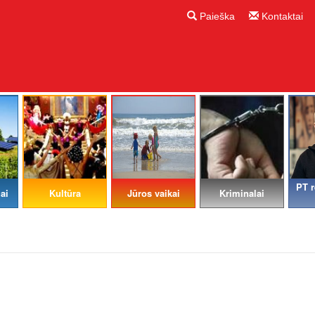
Paieška
Kontaktai
PT r
ai
Kultūra
Jūros vaikai
Kriminalai