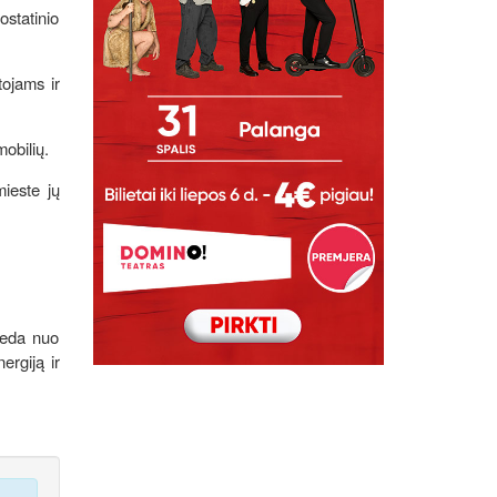
ostatinio
tojams ir
obilių.
mieste jų
ideda nuo
ergiją ir