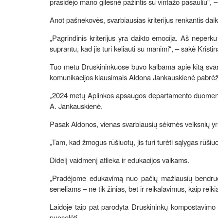
prasidėjo mano gilesnė pažintis su vintažo pasauliu“, – 
Anot pašnekovės, svarbiausias kriterijus renkantis daik
„Pagrindinis kriterijus yra daikto emocija. Aš neperk
suprantu, kad jis turi keliauti su manimi“, – sakė Kristi
Tuo metu Druskininkuose buvo kalbama apie kitą svar
komunikacijos klausimais Aldona Jankauskienė pabrėžė, k
„2024 metų Aplinkos apsaugos departamento duomenimis
A. Jankauskienė.
Pasak Aldonos, vienas svarbiausių sėkmės veiksnių yra
„Tam, kad žmogus rūšiuotų, jis turi turėti sąlygas rūšiuo
Didelį vaidmenį atlieka ir edukacijos vaikams.
„Pradėjome edukavimą nuo pačių mažiausių bendruome
seneliams – ne tik žinias, bet ir reikalavimus, kaip reikia
Laidoje taip pat parodyta Druskininkų kompostavimo 
puoselėti.