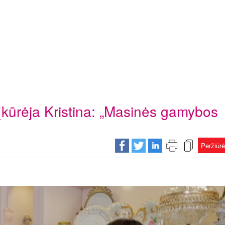
įkūrėja Kristina: „Masinės gamybos
Peržiūr