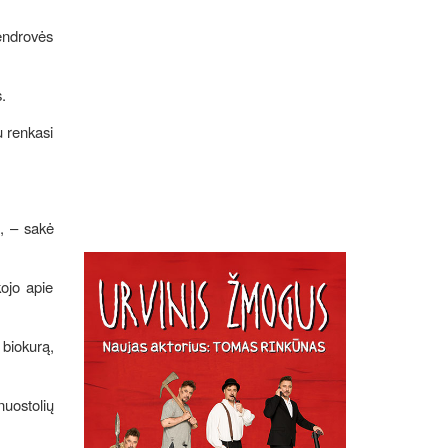
endrovės
s.
u renkasi
“, – sakė
ojo apie
biokurą,
uostolių