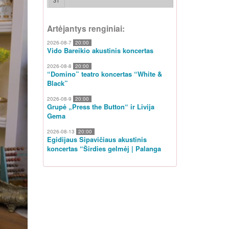
31
Artėjantys renginiai:
2026-08-7
20:00
Vido Bareikio akustinis koncertas
2026-08-8
20:00
“Domino” teatro koncertas “White &
Black”
2026-08-9
20:00
Grupė „Press the Button“ ir Livija
Gema
2026-08-13
20:00
Egidijaus Sipavičiaus akustinis
koncertas “Širdies gelmėj | Palanga