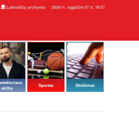
2026 m. rugpjūčio 07 d. 18:07
Laikraščių archyvas
edaktoriaus
Sportas
Skelbimai
skiltis