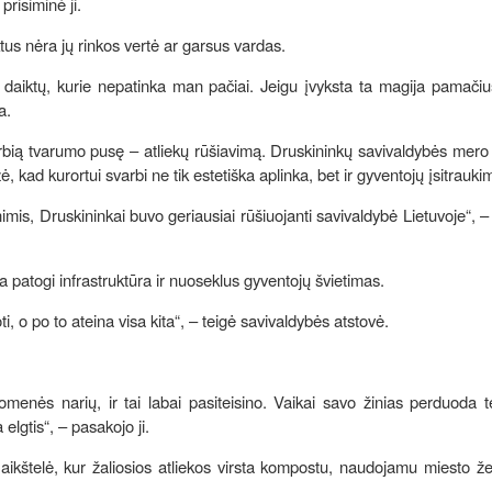
prisiminė ji.
tus nėra jų rinkos vertė ar garsus vardas.
u daiktų, kurie nepatinka man pačiai. Jeigu įvyksta ta magija pamačiu
na.
bią tvarumo pusę – atliekų rūšiavimą. Druskininkų savivaldybės mero
ad kurortui svarbi ne tik estetiška aplinka, bet ir gyventojų įsitrauki
, Druskininkai buvo geriausiai rūšiuojanti savivaldybė Lietuvoje“, 
 patogi infrastruktūra ir nuoseklus gyventojų švietimas.
ti, o po to ateina visa kita“, – teigė savivaldybės atstovė.
nės narių, ir tai labai pasiteisino. Vaikai savo žinias perduoda t
 elgtis“, – pasakojo ji.
aikštelė, kur žaliosios atliekos virsta kompostu, naudojamu miesto 