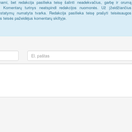
ami, bet redakcija pasilieka teisę šalinti neadekvačius, garbę ir orumą
s. Komentarų turinys neatspindi redakcijos nuomonės. Už įžeidžiančius
statymų numatyta tvarka. Redakcija pasilieka teisę prašyti teisėsaugos
us teisės pažeidėjus komentarų skiltyje.