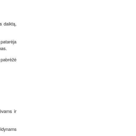
s daiktą,
 patarėja
mas.
– pabrėžė
ėvams ir
želdynams