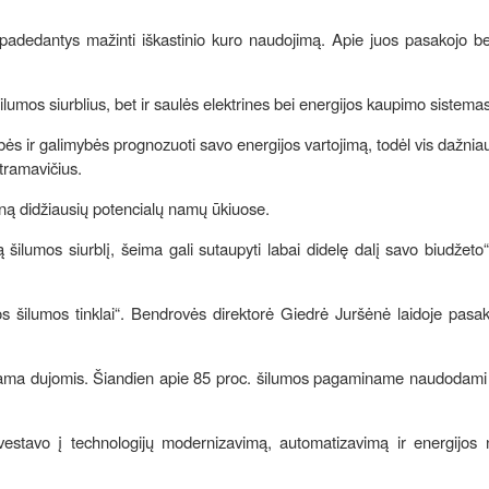
 padedantys mažinti iškastinio kuro naudojimą. Apie juos pasakojo b
šilumos siurblius, bet ir saulės elektrines bei energijos kaupimo sistema
s ir galimybės prognozuoti savo energijos vartojimą, todėl vis dažnia
altramavičius.
ieną didžiausių potencialų namų ūkiuose.
ką šilumos siurblį, šeima gali sutaupyti labai didelę dalį savo biudžeto
 šilumos tinklai“. Bendrovės direktorė Giedrė Juršėnė laidoje pasak
nama dujomis. Šiandien apie 85 proc. šilumos pagaminame naudodami 
.
estavo į technologijų modernizavimą, automatizavimą ir energijos n