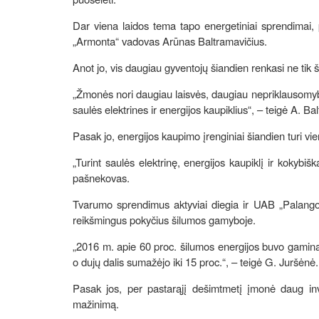
Dar viena laidos tema tapo energetiniai sprendimai,
„Armonta“ vadovas Arūnas Baltramavičius.
Anot jo, vis daugiau gyventojų šiandien renkasi ne tik 
„Žmonės nori daugiau laisvės, daugiau nepriklausomybė
saulės elektrines ir energijos kaupiklius“, – teigė A. B
Pasak jo, energijos kaupimo įrenginiai šiandien turi v
„Turint saulės elektrinę, energijos kaupiklį ir kokybiš
pašnekovas.
Tvarumo sprendimus aktyviai diegia ir UAB „Palangos
reikšmingus pokyčius šilumos gamyboje.
„2016 m. apie 60 proc. šilumos energijos buvo gami
o dujų dalis sumažėjo iki 15 proc.“, – teigė G. Juršėnė
Pasak jos, per pastarąjį dešimtmetį įmonė daug inv
mažinimą.