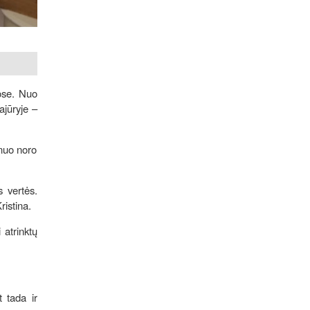
uose. Nuo
ajūryje –
 nuo noro
s vertės.
ristina.
 atrinktų
t tada ir