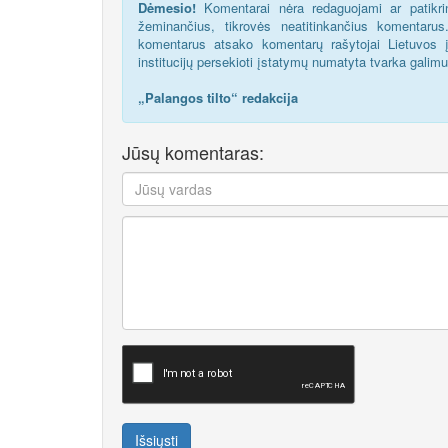
Dėmesio!
Komentarai nėra redaguojami ar patikrin
žeminančius, tikrovės neatitinkančius komentaru
komentarus atsako komentarų rašytojai Lietuvos į
institucijų persekioti įstatymų numatyta tvarka galim
„Palangos tilto“ redakcija
Jūsų komentaras:
Išsiųsti