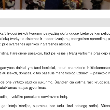
įkart leidosi ieškoti tvarumo pavyzdžių skirtinguose Lietuvos kampeli
ų atliekų tvarkymo sistemos ir modernizuojamų energetikos sprendimų p
ti prie švaresnės aplinkos ir tvaresnės ateities.
ristina Pareigienė pasakojo, kad jos kelias į tvarų vartojimą prasidėjo
bos daiktai yra tarsi besieliai, neturi charakterio ir išliekamosio
ėjau ieškoti, domėtis, o tas pasaulis mane tiesiog užbūrė“, – pasakojo K
dė prie vintažo studijos sukūrimo. Šiandien čia galima rasti kruopščiai
s suteikiamas naujas gyvenimas.
į radinį – vokiško porceliano serviravimo indą.
 gamintojo istorijos, supratau, kad turiu tikrai neblogą radinį. Būten