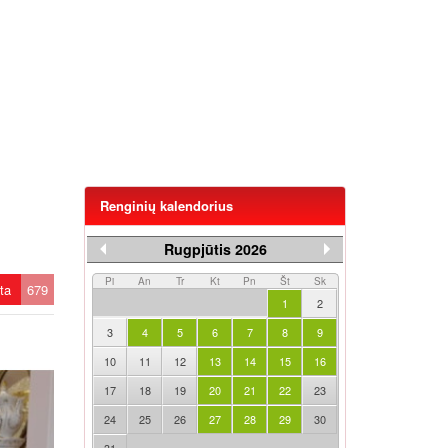
Renginių kalendorius
Rugpjūtis 2026
Pi
An
Tr
Kt
Pn
Št
Sk
ėta
679
1
2
3
4
5
6
7
8
9
10
11
12
13
14
15
16
17
18
19
20
21
22
23
24
25
26
27
28
29
30