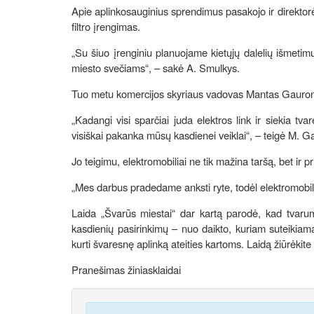
Apie aplinkosauginius sprendimus pasakojo ir direktor
filtro įrengimas.
„Su šiuo įrenginiu planuojame kietųjų dalelių išmetim
miesto svečiams“, – sakė A. Smulkys.
Tuo metu komercijos skyriaus vadovas Mantas Gauronsk
„Kadangi visi sparčiai juda elektros link ir siekia t
visiškai pakanka mūsų kasdienei veiklai“, – teigė M. G
Jo teigimu, elektromobiliai ne tik mažina taršą, bet ir 
„Mes darbus pradedame anksti ryte, todėl elektromobiliai l
Laida „Švarūs miestai“ dar kartą parodė, kad tvarum
kasdienių pasirinkimų – nuo daikto, kuriam suteikiam
kurti švaresnę aplinką ateities kartoms. Laidą žiūrėkite „t
Pranešimas žiniasklaidai