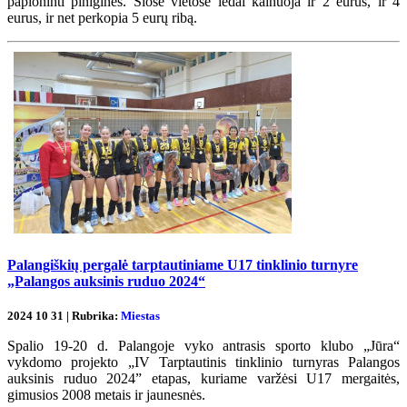
paploninti pinigines. Šiose vietose ledai kainuoja ir 2 eurus, ir 4
eurus, ir net perkopia 5 eurų ribą.
Palangiškių pergalė tarptautiniame U17 tinklinio turnyre
„Palangos auksinis ruduo 2024“
2024 10 31 | Rubrika:
Miestas
Spalio 19-20 d. Palangoje vyko antrasis sporto klubo „Jūra“
vykdomo projekto „IV Tarptautinis tinklinio turnyras Palangos
auksinis ruduo 2024” etapas, kuriame varžėsi U17 mergaitės,
gimusios 2008 metais ir jaunesnės.