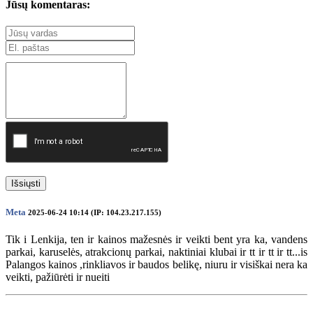
Jūsų komentaras:
Išsiųsti
Meta
2025-06-24 10:14 (IP: 104.23.217.155)
Tik i Lenkija, ten ir kainos mažesnės ir veikti bent yra ka, vandens
parkai, karuselės, atrakcionų parkai, naktiniai klubai ir tt ir tt ir tt...is
Palangos kainos ,rinkliavos ir baudos belikę, niuru ir visiškai nera ka
veikti, pažiūrėti ir nueiti