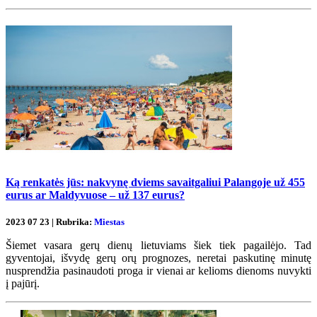
Ką renkatės jūs: nakvynę dviems savaitgaliui Palangoje už 455
eurus ar Maldyvuose – už 137 eurus?
2023 07 23 | Rubrika:
Miestas
Šiemet vasara gerų dienų lietuviams šiek tiek pagailėjo. Tad
gyventojai, išvydę gerų orų prognozes, neretai paskutinę minutę
nusprendžia pasinaudoti proga ir vienai ar kelioms dienoms nuvykti
į pajūrį.