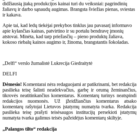
didžiausią įtaką produkcijos kainai turi du veiksniai: pagrindinių
žaliavų ir darbo sąnaudų augimas. Brangsta šviežias pienas, sviestas
ir kakava.
Apie tai, kad ledų tiekėjai prekybos tinklus jau pavasarį informavo
apie kylančias kainas, patvirtino ir su portalu bendravę įmonių
atstovai. Minėta, kad tarp priežasčių – pieno produktų žaliava,
kokoso riebalų kainos augimo ir, žinoma, brangstantis šokoladas.
„Delfi“ verslo žurnalistė Lukrecija Giedraitytė
DELFI
Dėmesio!
Komentarai nėra redaguojami ar patikrinami, bet redakcija
pasilieka teisę šalinti neadekvačius, garbę ir orumą žeminančius,
tikrovės neatitinkančius komentarus. Komentarų turinys neatspindi
redakcijos nuomonės. Už įžeidžiančius komentarus atsako
komentarų rašytojai Lietuvos įstatymų numatyta tvarka. Redakcija
pasilieka teisę prašyti teisėsaugos institucijų persekioti įstatymų
numatyta tvarka galimus teisės pažeidėjus komentarų skiltyje.
„Palangos tilto“ redakcija