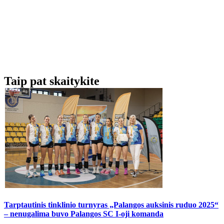
Taip pat skaitykite
Tarptautinis tinklinio turnyras „Palangos auksinis ruduo 2025“
– nenugalima buvo Palangos SC I-oji komanda