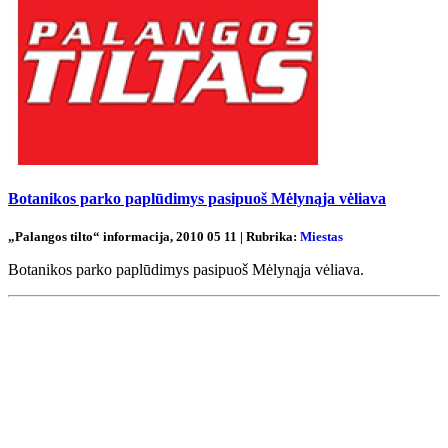
Botanikos parko paplūdimys pasipuoš Mėlynąja vėliava
„Palangos tilto“ informacija, 2010 05 11 | Rubrika:
Miestas
Botanikos parko paplūdimys pasipuoš Mėlynąja vėliava.
Renginių kalendorius