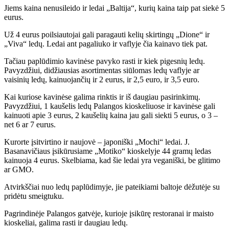
Jiems kaina nenusileido ir ledai „Baltija“, kurių kaina taip pat siekė 5
eurus.
Už 4 eurus poilsiautojai gali paragauti kelių skirtingų „Dione“ ir
„Viva“ ledų. Ledai ant pagaliuko ir vaflyje čia kainavo tiek pat.
Tačiau paplūdimio kavinėse pavyko rasti ir kiek pigesnių ledų.
Pavyzdžiui, didžiausias asortimentas siūlomas ledų vaflyje ar
vaisinių ledų, kainuojančių ir 2 eurus, ir 2,5 euro, ir 3,5 euro.
Kai kuriose kavinėse galima rinktis ir iš daugiau pasirinkimų.
Pavyzdžiui, 1 kaušelis ledų Palangos kioskeliuose ir kavinėse gali
kainuoti apie 3 eurus, 2 kaušelių kaina jau gali siekti 5 eurus, o 3 –
net 6 ar 7 eurus.
Kurorte įsitvirtino ir naujovė – japoniški „Mochi“ ledai. J.
Basanavičiaus įsikūrusiame „Motiko“ kioskelyje 44 gramų ledas
kainuoja 4 eurus. Skelbiama, kad šie ledai yra veganiški, be glitimo
ar GMO.
Atvirkščiai nuo ledų paplūdimyje, jie pateikiami baltoje dėžutėje su
pridėtu smeigtuku.
Pagrindinėje Palangos gatvėje, kurioje įsikūrę restoranai ir maisto
kioskeliai, galima rasti ir daugiau ledų.