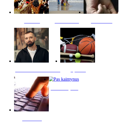
Kultūra
Jūros vaikai
Kriminalai
PT redaktoriaus skiltis
Sportas
Pas kaimynus
Skelbimai