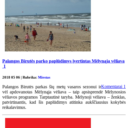
Palangos Birutės parko paplūdimys įvertintas Mėlynąja vėliava
1
2018 05 06 | Rubrika:
Miestas
Komentarai
1
Palangos Birutės parkas šių metų vasaros sezonui ir
vėl apdovanotas Mėlynąja vėliava – taip apsisprendė Mėlynosios
vėliavos programos Tarptautinė taryba. Mėlynoji vėliava – ženklas,
patvirtinantis, kad šis paplūdimys atitinka aukščiausius kokybės
reikalavimus.