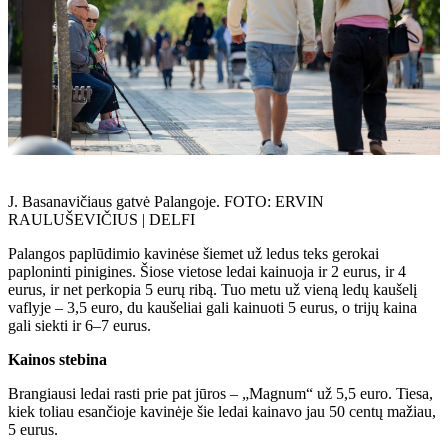
J. Basanavičiaus gatvė Palangoje. FOTO: ERVIN
RAULUŠEVIČIUS | DELFI
Palangos paplūdimio kavinėse šiemet už ledus teks gerokai
paploninti pinigines. Šiose vietose ledai kainuoja ir 2 eurus, ir 4
eurus, ir net perkopia 5 eurų ribą. Tuo metu už vieną ledų kaušelį
vaflyje – 3,5 euro, du kaušeliai gali kainuoti 5 eurus, o trijų kaina
gali siekti ir 6–7 eurus.
Kainos stebina
Brangiausi ledai rasti prie pat jūros – „Magnum“ už 5,5 euro. Tiesa,
kiek toliau esančioje kavinėje šie ledai kainavo jau 50 centų mažiau,
5 eurus.