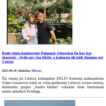
Rado rimtą konkurentę Palangai: čeburekai čia kur kas
skanesni – dydis per visą lėkštę, o kainuoja tik kiek daugiau nei
3 eurus
2023 06 29 | Rubrika:
Miestas
Šią vasarą po Lietuvą keliaujantis DELFI Kelionių ambasadorius
Orijus Gasanovas kartu su viena gražiausių Lietuvos scenos moterų,
dainininke, grupės „Saulės kliošas“ vokaliste Juste Starinskaite
nutarė aplankyti Kretingą.