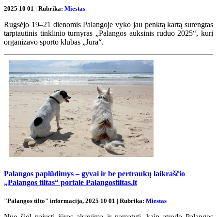
2025 10 01 | Rubrika:
Miestas
Rugsėjo 19–21 dienomis Palangoje vyko jau penktą kartą surengtas
tarptautinis tinklinio turnyras „Palangos auksinis ruduo 2025“, kurį
organizavo sporto klubas „Jūra“.
Palangos paplūdimys – gyvai ir be pertraukų laikraščio
„Palangos tiltas“ portale Palangostiltas.lt
"Palangos tilto" informacija, 2025 10 01 | Rubrika:
Miestas
Nuo šiol pajusti jūros alsavimą ir pamatyti, kaip atrodo Palangos