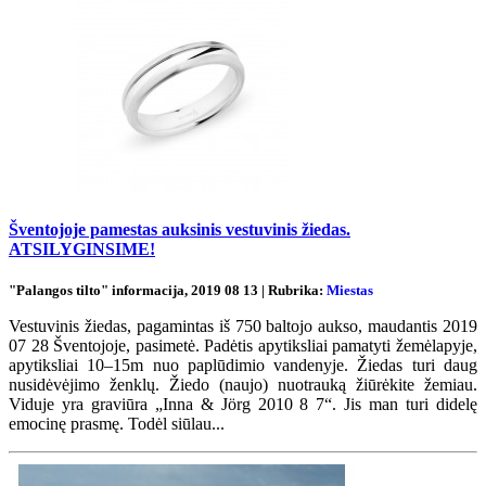
Šventojoje pamestas auksinis vestuvinis žiedas.
ATSILYGINSIME!
"Palangos tilto" informacija, 2019 08 13 | Rubrika:
Miestas
Vestuvinis žiedas, pagamintas iš 750 baltojo aukso, maudantis 2019
07 28 Šventojoje, pasimetė. Padėtis apytiksliai pamatyti žemėlapyje,
apytiksliai 10–15m nuo paplūdimio vandenyje. Žiedas turi daug
nusidėvėjimo ženklų. Žiedo (naujo) nuotrauką žiūrėkite žemiau.
Viduje yra graviūra „Inna & Jörg 2010 8 7“. Jis man turi didelę
emocinę prasmę. Todėl siūlau...