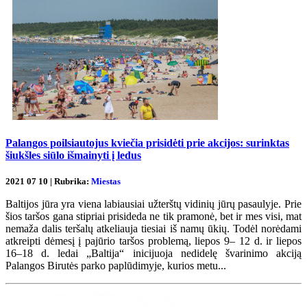
Palangos poilsiautojus kviečia prisidėti prie akcijos: surinktas
šiukšles siūlo išmainyti į ledus
2021 07 10 | Rubrika:
Miestas
Baltijos jūra yra viena labiausiai užterštų vidinių jūrų pasaulyje. Prie
šios taršos gana stipriai prisideda ne tik pramonė, bet ir mes visi, mat
nemaža dalis teršalų atkeliauja tiesiai iš namų ūkių. Todėl norėdami
atkreipti dėmesį į pajūrio taršos problemą, liepos 9– 12 d. ir liepos
16–18 d. ledai „Baltija“ inicijuoja nedidelę švarinimo akciją
Palangos Birutės parko paplūdimyje, kurios metu...