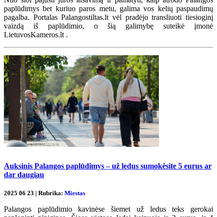
paplūdimys bet kuriuo paros metu, galima vos kelių paspaudimų
pagalba. Portalas Palangostiltas.lt vėl pradėjo transliuoti tiesioginį
vaizdą iš paplūdimio, o šią galimybę suteikė įmonė
LietuvosKameros.lt .
Auksinis Palangos paplūdimys – už ledus sumokėsite 5 eurus ar
dar daugiau
2025 06 23 | Rubrika:
Miestas
Palangos paplūdimio kavinėse šiemet už ledus teks gerokai