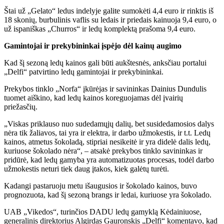
Štai už „Gelato“ ledus indelyje galite sumokėti 4,4 euro ir rinktis iš
18 skonių, burbulinis vaflis su ledais ir priedais kainuoja 9,4 euro, o
už ispaniškas „Churros“ ir ledų komplektą prašoma 9,4 euro.
Gamintojai ir prekybininkai įspėjo dėl kainų augimo
Kad šį sezoną ledų kainos gali būti aukštesnės, anksčiau portalui
„Delfi“ patvirtino ledų gamintojai ir prekybininkai.
Prekybos tinklo „Norfa“ įkūrėjas ir savininkas Dainius Dundulis
tuomet aiškino, kad ledų kainos koreguojamas dėl įvairių
priežasčių.
„Viskas priklauso nuo sudedamųjų dalių, bet susidedamosios dalys
nėra tik žaliavos, tai yra ir elektra, ir darbo užmokestis, ir t.t. Ledų
kainos, atmetus šokoladą, stipriai nesikeitė ir yra didelė dalis ledų,
kuriuose šokolado nėra“, – atsakė prekybos tinklo savininkas ir
pridūrė, kad ledų gamyba yra automatizuotas procesas, todėl darbo
užmokestis neturi tiek daug įtakos, kiek galėtų turėti.
Kadangi pastaruoju metu išaugusios ir šokolado kainos, buvo
prognozuota, kad šį sezoną brangs ir ledai, kuriuose yra šokolado.
UAB „Vikedos“, turinčios DADU ledų gamyklą Kėdainiuose,
generalinis direktorius Algirdas Gauronskis „Delfi“ komentavo, kad