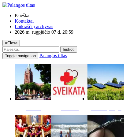
Paieška
Kontaktai
Laikraščių archyvas
2026 m. rugpjūčio 07 d. 20:59
×
Close
Ieškoti
Palangos tiltas
Toggle navigation
Miestas
Sveikata
Verslas pinigai