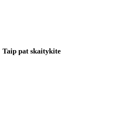
Taip pat skaitykite
Renginių kalendorius