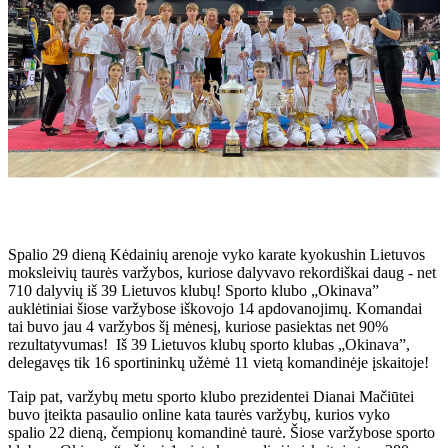
Spalio 29 dieną Kėdainių arenoje vyko karate kyokushin Lietuvos
moksleivių taurės varžybos, kuriose dalyvavo rekordiškai daug - net
710 dalyvių iš 39 Lietuvos klubų! Sporto klubo „Okinava”
auklėtiniai šiose varžybose iškovojo 14 apdovanojimų. Komandai
tai buvo jau 4 varžybos šį mėnesį, kuriose pasiektas net 90%
rezultatyvumas! Iš 39 Lietuvos klubų sporto klubas „Okinava”,
delegavęs tik 16 sportininkų užėmė 11 vietą komandinėje įskaitoje!
Taip pat, varžybų metu sporto klubo prezidentei Dianai Mačiūtei
buvo įteikta pasaulio online kata taurės varžybų, kurios vyko
spalio 22 dieną, čempionų komandinė taurė. Šiose varžybose sporto