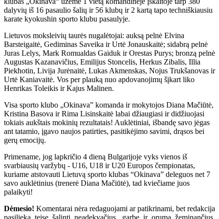
klubas „Okinava“ užėmė 1 vietą komandinėje įskaitoje tarp 380
dalyvių iš 16 pasaulio šalių ir 56 klubų ir 2 kartą tapo techniškiausiu
karate kyokushin sporto klubu pasaulyje.
Lietuvos moksleivių taurės nugalėtojai: auksą pelnė Elvina
Barsteigaitė, Gediminas Saveika ir Urtė Jonauskaitė; sidabrą pelnė
Juras Lelys, Mark Romualdas Gaiduk ir Orestas Purys; bronzą pelnė
Augustas Kazanavičius, Emilijus Stoncelis, Herkus Zibalis, Illia
Piekhotin, Livija Jurėnaitė, Lukas Akmenskas, Nojus Trukšanovas ir
Urtė Kaniavaitė. Vos per plauką nuo apdovanojimų šįkart liko
Henrikas Toleikis ir Kajus Malinen.
Visa sporto klubo „Okinava” komanda ir mokytojos Diana Mačiūtė,
Kristina Basova ir Rima Lisinskaitė labai džiaugiasi ir didžiuojasi
tokiais aukštais mokinių rezultatais! Auklėtiniai, išbandę savo jėgas
ant tatamio, įgavo naujos patirties, pasitikėjimo savimi, drąsos bei
gerų emocijų.
Primename, jog lapkričio 4 dieną Bulgarijoje vyks vienos iš
svarbiausių varžybų - U16, U18 ir U20 Europos čempionatas,
kuriame atstovauti Lietuvą sporto klubas “Okinava” deleguos net 7
savo auklėtinius (trenerė Diana Mačiūtė), tad kviečiame juos
palaikyti!
Dėmesio!
Komentarai nėra redaguojami ar patikrinami, bet redakcija
pasilieka teisę šalinti neadekvačius, garbę ir orumą žeminančius,