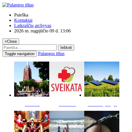
Paieška
Kontaktai
Laikraščių archyvas
2026 m. rugpjūčio 09 d. 13:06
×
Close
Ieškoti
Palangos tiltas
Toggle navigation
Miestas
Sveikata
Verslas pinigai