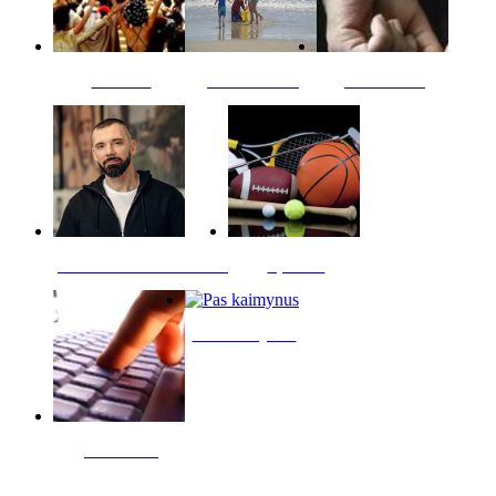
Kultūra
Jūros vaikai
Kriminalai
PT redaktoriaus skiltis
Sportas
Pas kaimynus
Skelbimai