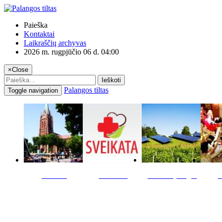
Paieška
Kontaktai
Laikraščių archyvas
2026 m. rugpjūčio 06 d. 04:00
×
Close
Ieškoti
Palangos tiltas
Toggle navigation
Miestas
Sveikata
Verslas pinigai
K