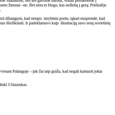
ome Šiauliuose, nes ten gavome darbus, vėliau persikėlėme į
umo žmonai –ne. Bet nėra to blogo, kas neišeitų į gerą: Priekulėje
.
ki tol džiaugęsis, kad netapo tarybiniu poetu, tąkart nusprendė, kad
mus išreiškianti. Ir padeklamavo kaip iliustraciją savo seną sovietinių
 gyvenant Palangoje – juk čia taip gražu, kad negali kamuoti jokia
inki J.Siaurukas.