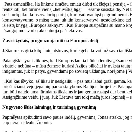
„Pats asmeniškai šia linkme rimčiau ėmiau dirbti tik išėjęs į pensiją –
realizuoti, bet turime vieną „lietuvišką ligą“ – esame susiskaldę. Net t
susikurtų tikra konservatorių partija, kuri vadovautųsi pagrindinėmis 
konservatyvumo, o mūsų tauta juk itin konservatyvi, nestokokime tad n
išleistą knygą „Europos šaknys“: „Kai Europa susipažins su mano knyga,
išsaugojimo svarbą akcentuoja pašnekovas.
Žavisi žydais, prognozuoja niūrią Europos ateitį
J.Siaurukas giria kitų tautų atstovus, kurie geba kovoti už savo tauti
Palangiškis yra įsitikinęs, kad Europos laukia liūdna lemtis: „Esame 
visatoje nebūna – mūsų žemėse kuriasi Azijos piliečiai ir nyksta tautų sk
imigrantus, juk ir patys, gyvendami po sovietų uždanga, norėjome į Va
„Kai kas išvyko, aš likau ir nesigailiu – pas mus labai graži gamta, k
priešinčiausi vėjo jėgainių parko statyboms Baltijos jūroje ties Palan
turi būti naudojama jūriniams tikslams ir jau geriau rastųsi dar bent k
Atsigręžkime veidu į jūrą. Juk Lietuva turi tokį mažą jūros lopinėlį – s
Nugyveno išties laimingą ir turiningą gyvenimą
Paprašytas apibūdinti savo paties indėlį, gyvenimą, Jonas atsako, jog 
taip nėra ir idealių žmonių.