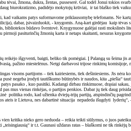
abu tėvai, žmona, dukra, žentas, pusseserė. Gal todėl Jonui tokios svar
 daug biurokratizmo, padidėjo mokytojų krūviai, ir tai blaško tiek vaiku
ti, kad vaikams patys suformavome priklausomybę telefonams. Ne kartą m
ija), dabar, įsivaizduokit, - knygomis. Aną-kart girdėjau kaip tėvas sūn
lis, bibliotekos būdavo šventovė. Knygynuose galėjai rasti mokslinės l
u pirmoji pasiturinčių žmonių karta ir netaps skaitanti, nesuras knygoms 
ų reikėjo išgyventi, baigti, beliko tik pomėgiai. Į Palangą su šeima jis at
vasią, pažino miestelėnus. Netgi darbavosi trijose rinkimų komisijoje, n
ngas visoms partijoms – tiek kairiesiems, tiek dešiniesiems. Jis nėra koki
na pusė negeba įrodyti tautiškumo būtinybės ir naudos, kita „piešia“ tau
atys pasako , kuo pasitiki. Kadangi dirbau rinkimuose, drąsiai sakau, 
 pas mus vienas rinkėjas, o partijos penkios. Dabar jų tiek daug prisidau
ikinė politika rodo, kad užtenka dviejų-trijų partijų, atspindinčių pagrin
ikos ateis ir Lietuva, nes dabartinė situacija nepadeda išugdyti lyderių“,
 vien kritika nieko gero neduoda – reikia teikti siūlymus, o juos pateiku
kti „teisingiausią“ ir t.t. Gaunasi uždaras ratas – blaškomi ne tik rinkėjų ba