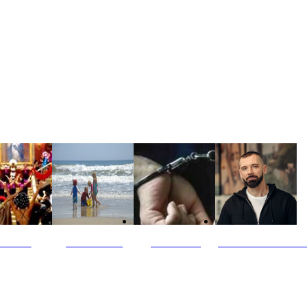
ultūra
Jūros vaikai
Kriminalai
PT redaktoriaus ski