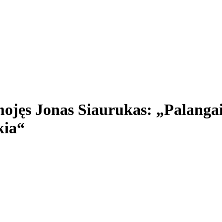
umojęs Jonas Siaurukas: „Palangai
kia“