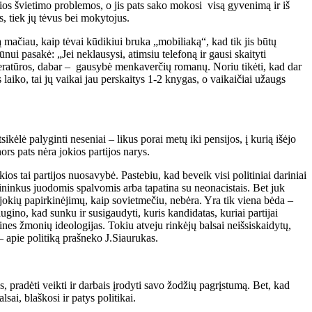
bios švietimo problemos, o jis pats sako mokosi visą gyvenimą ir iš
s, tiek jų tėvus bei mokytojus.
ačiau, kaip tėvai kūdikiui bruka „mobiliaką“, kad tik jis būtų
ui pasakė: „Jei neklausysi, atimsiu telefoną ir gausi skaityti
iteratūros, dabar – gausybė menkaverčių romanų. Noriu tikėti, kad dar
laiko, tai jų vaikai jau perskaitys 1-2 knygas, o vaikaičiai užaugs
sikėlė palyginti neseniai – likus porai metų iki pensijos, į kurią išėjo
ors pats nėra jokios partijos narys.
os tai partijos nuosavybė. Pastebiu, kad beveik visi politiniai dariniai
tininkus juodomis spalvomis arba tapatina su neonacistais. Bet juk
jokių papirkinėjimų, kaip sovietmečiu, nebėra. Yra tik viena bėda –
gino, kad sunku ir susigaudyti, kuris kandidatas, kuriai partijai
dines žmonių ideologijas. Tokiu atveju rinkėjų balsai neišsiskaidytų,
 – apie politiką prašneko J.Siaurukas.
s, pradėti veikti ir darbais įrodyti savo žodžių pagrįstumą. Bet, kad
lsai, blaškosi ir patys politikai.