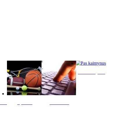
Pas kaimynus
ltis
Sportas
Skelbimai