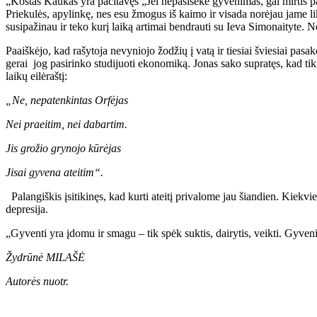
„Kostas Kaukas yra pacitavęs „Jei nepasisekė gyvenimas, gal mirtis p
Priekulės, apylinkę, nes esu žmogus iš kaimo ir visada norėjau jame l
susipažinau ir teko kurį laiką artimai bendrauti su Ieva Simonaityte. Ne
Paaiškėjo, kad rašytoja nevyniojo žodžių į vatą ir tiesiai šviesiai pasa
gerai jog pasirinko studijuoti ekonomiką. Jonas sako supratęs, kad tikr
laikų eilėraštį:
„Ne, nepatenkintas Orfėjas
Nei praeitim, nei dabartim.
Jis grožio grynojo kūrėjas
Jisai gyvena ateitim“.
Palangiškis įsitikinęs, kad kurti ateitį privalome jau šiandien. Kiekvie
depresija.
„Gyventi yra įdomu ir smagu – tik spėk suktis, dairytis, veikti. Gyve
Žydrūnė MILAŠĖ
Autorės nuotr.