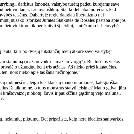
– kūrybingi, darbštūs žmonės, valstybė turėtų padėti kūrėjams save
d lietuvių tauta, Lietuva išliktų. Štai kodėl labai norėčiau, kad
savybės teisėms. Dabartyje regiu daugiau liberalizmo nei
intį nusako istorikės Jūratės Statkutės de Rosales pastaba apie jos
tuviui ir ne tik perskaityti šį leidinį, tautiškumo ir lietuvybės
ų tauta, kuri po dviejų tūkstančių metų atkūrė savo valstybę“.
nį gimstamumą (mažiau vaikų – mažiau vargų?). Bet tuščios vietos
privalėjo užauginti bent tris atžalas. Aš nieko prieš kitataučius,
ten, nors nieko apie tas šalis nežinojome.“
virstų didmiesčiu. Jeigu kas klaustų mano nuomonės, kategoriškai
elius išnaikinome, o tuos monstrus statyti leisime? Mano galva, jūra
ei kraštovaizdį niokotų, žuvis ir paukščius gąsdintų vėjo malūnai.
as.
, nelaimių, piktumų. Bet pripažįsta, kaip nėra idealios santvarkos,