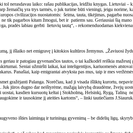
 iki tol nerasdavau laiko: rašau publikacijas, leidžiu knygas. Lietuviai 
arp žemaičių yra trys tarmės, o juk turime būti vieningi, jeigu norime, ka
Europos civilizacijos nuostatomis: šeima, tauta, tikėjimas, pagarba nuo
e tik pagarbos kitam žmogui, bet ir patiems sau. Geriausiai šią mano m
 pradės labiau gerbti lietuvių tautą“, - rekomenduodamas kiekvienam lie
škumą, jį išlaiko net emigravę į kitokios kultūros žemynus. „Žaviuosi žyd
vis geriau ir patogiau gyvenančios tautos, o tai kažkodėl reiškia mažes
irtumai. Seniai užmiršti laikai, kai inteligentijos, kariuomenės atstovai 
karus. Panašiai, kaip emigrantai atvyksta pas mus, taip ir mes veržėmės 
asmet gražėjanti Palanga. Norėčiau, kad ji visada išliktų kurortu, nepa
ga. Juk jūros dugno dar neištyrėme, mažąją laivybą draudėme, žvejų uost
eli uostai, kasdien kursuotų keltai į Stokholmą, Helsinkį, Rygą, Taliną n
augokime ir tausokime jį ateities kartoms“, – linki tautiečiams J.Siauruk
nugyveno išties laimingą ir turiningą gyvenimą – be didelių ligų, skyrybų