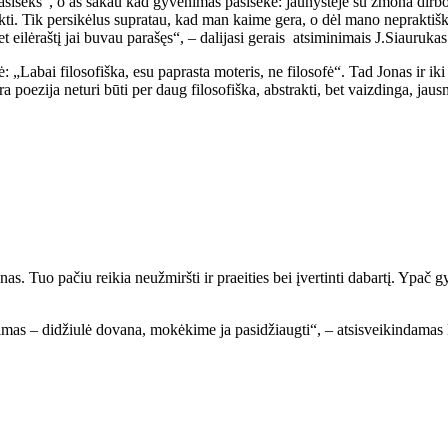
asiseks“, o aš sakau kad gyvenimas pasisekė: jaunystėje su žmona dirb
ikti. Tik persikėlus supratau, kad man kaime gera, o dėl mano nepraktišk
t eilėraštį jai buvau parašęs“, – dalijasi gerais atsiminimais J.Siaurukas
kė: „Labai filosofiška, esu paprasta moteris, ne filosofė“. Tad Jonas ir i
a poezija neturi būti per daug filosofiška, abstrakti, bet vaizdinga, jaus
nas. Tuo pačiu reikia neužmiršti ir praeities bei įvertinti dabartį. Ypač
nimas – didžiulė dovana, mokėkime ja pasidžiaugti“, – atsisveikindamas l