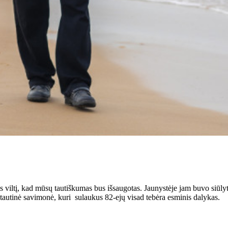
is viltį, kad mūsų tautiškumas bus išsaugotas. Jaunystėje jam buvo siūlyta
 tautinė savimonė, kuri sulaukus 82-ejų visad tebėra esminis dalykas.