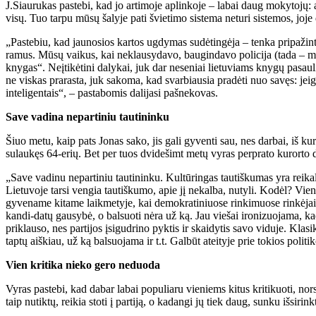
J.Siaurukas pastebi, kad jo artimoje aplinkoje – labai daug mokytojų: 
visų. Tuo tarpu mūsų šalyje pati švietimo sistema neturi sistemos, joje
„Pastebiu, kad jaunosios kartos ugdymas sudėtingėja – tenka pripažin
ramus. Mūsų vaikus, kai neklausydavo, baugindavo policija (tada – milic
knygas“. Neįtikėtini dalykai, juk dar neseniai lietuviams knygų pasau
ne viskas prarasta, juk sakoma, kad svarbiausia pradėti nuo savęs: jeig
inteligentais“, – pastabomis dalijasi pašnekovas.
Save vadina nepartiniu tautininku
Šiuo metu, kaip pats Jonas sako, jis gali gyventi sau, nes darbai, iš kuri
sulaukęs 64-erių. Bet per tuos dvidešimt metų vyras perprato kurorto d
„Save vadinu nepartiniu tautininku. Kultūringas tautiškumas yra reikali
Lietuvoje tarsi vengia tautiškumo, apie jį nekalba, nutyli. Kodėl? Vie
gyvename kitame laikmetyje, kai demokratiniuose rinkimuose rinkėjai p
kandi-datų gausybė, o balsuoti nėra už ką. Jau viešai ironizuojama, kad
priklauso, nes partijos įsigudrino pyktis ir skaidytis savo viduje. Klas
taptų aiškiau, už ką balsuojama ir t.t. Galbūt ateityje prie tokios polit
Vien kritika nieko gero neduoda
Vyras pastebi, kad dabar labai populiaru vieniems kitus kritikuoti, nors
taip nutiktų, reikia stoti į partiją, o kadangi jų tiek daug, sunku išsirin