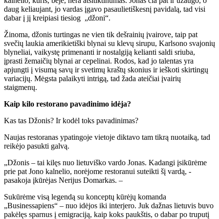
kalnelio, kuris, beje, nėra atsitiktinumas. Jonas čia pat ir užaugo, o
daug keliaujant, jo vardas įgavo pasaulietiškesnį pavidalą, tad visi
dabar į jį kreipiasi tiesiog „džoni“.
Žinoma, džonis turtingas ne vien tik dešrainių įvairove, taip pat
svečių laukia amerikietiški blynai su klevų sirupu, Karlsono svajonių
blyneliai, vaikystę primenanti ir nostalgiją kelianti saldi sriuba,
įprasti žemaičių blynai ar cepelinai. Rodos, kad jo talentas yra
apjungti į visumą savų ir svetimų kraštų skonius ir ieškoti skirtingų
variacijų. Mėgsta palaikyti intrigą, tad žada ateičiai įvairių
staigmenų.
Kaip kilo restorano pavadinimo idėja?
Kas tas Džonis? Ir kodėl toks pavadinimas?
Naujas restoranas ypatingoje vietoje diktavo tam tikrą nuotaiką, tad
reikėjo pasukti galvą.
„Džonis – tai kilęs nuo lietuviško vardo Jonas. Kadangi įsikūrėme
prie pat Jono kalnelio, norėjome restoranui suteikti šį vardą, -
pasakoja įkūrėjas Nerijus Domarkas. –
Sukūrėme visą legendą su konceptų kūrėjų komanda
„Businessapiens“ – nuo idėjos iki interjero. Juk dažnas lietuvis buvo
pakėlęs sparnus į emigraciją, kaip koks paukštis, o dabar po truputį