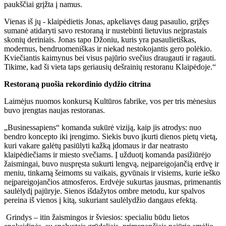
paukščiai grįžta į namus.
Vienas iš jų - klaipėdietis Jonas, apkeliavęs daug pasaulio, grįžęs
sumanė atidaryti savo restoraną ir nustebinti lietuvius neįprastais
skonių deriniais. Jonas tapo Džoniu, kuris yra pasaulietiškas,
modernus, bendruomeniškas ir niekad nestokojantis gero polėkio.
Kviečiantis kaimynus bei visus pajūrio svečius draugauti ir ragauti.
Tikime, kad ši vieta taps geriausių dešrainių restoranu Klaipėdoje.“
Restoraną puošia rekordinio dydžio citrina
Laimėjus nuomos konkursą Kultūros fabrike, vos per tris mėnesius
buvo įrengtas naujas restoranas.
„Businessapiens“ komanda sukūrė viziją, kaip jis atrodys: nuo
bendro koncepto iki įrengimo. Siekis buvo įkurti dienos pietų vietą,
kuri vakare galėtų pasiūlyti kažką įdomaus ir dar neatrasto
klaipėdiečiams ir miesto svečiams. Į užduotį komanda pasižiūrėjo
žaismingai, buvo nuspręsta sukurti lengvą, neįpareigojančią erdvę ir
meniu, tinkamą šeimoms su vaikais, gyvūnais ir visiems, kurie ieško
neįpareigojančios atmosferos. Erdvėje sukurtas jausmas, primenantis
saulėlydį pajūryje. Sienos išdažytos ombre metodu, kur spalvos
pereina iš vienos į kitą, sukuriant saulėlydžio dangaus efektą.
Grindys – itin žaismingos ir šviesios: specialiu būdu lietos