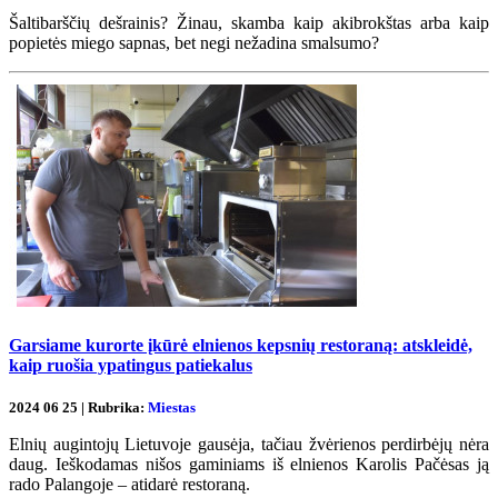
Šaltibarščių dešrainis? Žinau, skamba kaip akibrokštas arba kaip
popietės miego sapnas, bet negi nežadina smalsumo?
Garsiame kurorte įkūrė elnienos kepsnių restoraną: atskleidė,
kaip ruošia ypatingus patiekalus
2024 06 25 | Rubrika:
Miestas
Elnių augintojų Lietuvoje gausėja, tačiau žvėrienos perdirbėjų nėra
daug. Ieškodamas nišos gaminiams iš elnienos Karolis Pačėsas ją
rado Palangoje – atidarė restoraną.