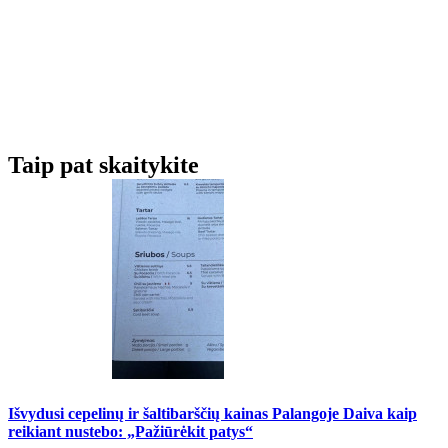
Taip pat skaitykite
Išvydusi cepelinų ir šaltibarščių kainas Palangoje Daiva kaip
reikiant nustebo: „Pažiūrėkit patys“