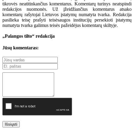
tikrovės neatitinkančius komentarus. Komentarų turinys neatspindi
redakcijos nuomonės. Už įžeidžiančius komentarus atsako
komentarų rašytojai Lietuvos įstatymų numatyta tvarka. Redakcija
pasilieka teisę prašyti teisėsaugos institucijų persekioti įstatymų
numatyta tvarka galimus teisės pažeidėjus komentarų skiltyje.
„Palangos tilto“ redakcija
Jūsų komentaras:
Išsiųsti