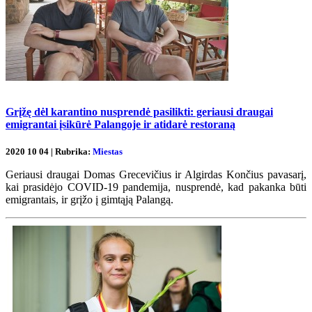
Grįžę dėl karantino nusprendė pasilikti: geriausi draugai
emigrantai įsikūrė Palangoje ir atidarė restoraną
2020 10 04 | Rubrika:
Miestas
Geriausi draugai Domas Grecevičius ir Algirdas Končius pavasarį,
kai prasidėjo COVID-19 pandemija, nusprendė, kad pakanka būti
emigrantais, ir grįžo į gimtąją Palangą.