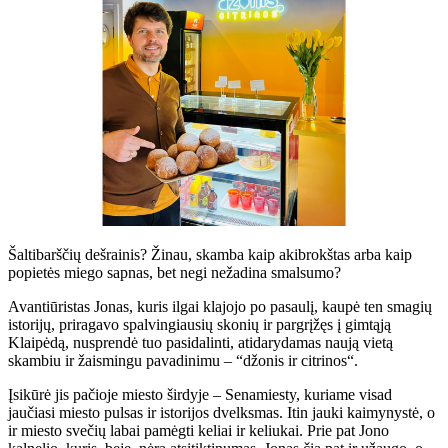
Šaltibarščių dešrainis? Žinau, skamba kaip akibrokštas arba kaip
popietės miego sapnas, bet negi nežadina smalsumo?
Avantiūristas Jonas, kuris ilgai klajojo po pasaulį, kaupė ten smagių
istorijų, priragavo spalvingiausių skonių ir pargrįžęs į gimtąją
Klaipėdą, nusprendė tuo pasidalinti, atidarydamas naują vietą
skambiu ir žaismingu pavadinimu – “džonis ir citrinos“.
Įsikūrė jis pačioje miesto širdyje – Senamiesty, kuriame visad
jaučiasi miesto pulsas ir istorijos dvelksmas. Itin jauki kaimynystė, o
ir miesto svečių labai pamėgti keliai ir keliukai. Prie pat Jono