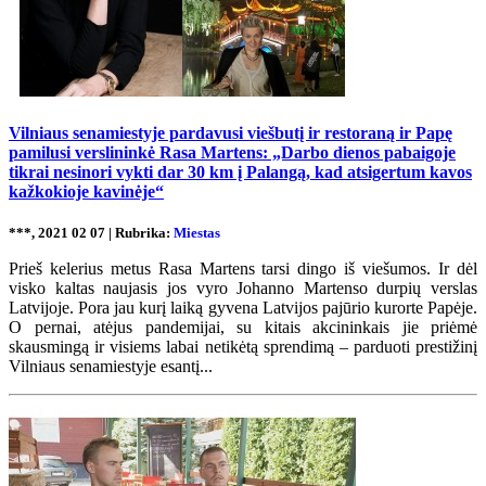
Vilniaus senamiestyje pardavusi viešbutį ir restoraną ir Papę
pamilusi verslininkė Rasa Martens: „Darbo dienos pabaigoje
tikrai nesinori vykti dar 30 km į Palangą, kad atsigertum kavos
kažkokioje kavinėje“
***, 2021 02 07 | Rubrika:
Miestas
Prieš kelerius metus Rasa Martens tarsi dingo iš viešumos. Ir dėl
visko kaltas naujasis jos vyro Johanno Martenso durpių verslas
Latvijoje. Pora jau kurį laiką gyvena Latvijos pajūrio kurorte Papėje.
O pernai, atėjus pandemijai, su kitais akcininkais jie priėmė
skausmingą ir visiems labai netikėtą sprendimą – parduoti prestižinį
Vilniaus senamiestyje esantį...