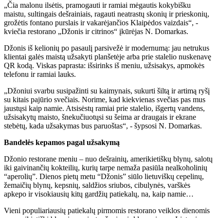
„Čia malonu ilsėtis, pramogauti ir ramiai mėgautis kokybišku
maistu, sultingais dešrainiais, ragauti neatrastų skonių ir prieskonių,
grožėtis fontano purslais ir vakarėjančios Klaipėdos vaizdais“, -
kviečia restorano „Džonis ir citrinos“ įkūrėjas N. Domarkas.
Džonis iš kelionių po pasaulį parsivežė ir modernumą: jau netrukus
klientai galės maistą užsakyti planšetėje arba prie stalelio nuskenavę
QR kodą. Viskas paprasta: išsirinks iš meniu, užsisakys, apmokės
telefonu ir ramiai lauks.
„Džoniui svarbu susipažinti su kaimynais, sukurti šiltą ir artimą ryšį
su kitais pajūrio svečiais. Norime, kad kiekvienas svečias pas mus
jaustųsi kaip namie. Atsisėstų ramiai prie stalelio, išgertų vandens,
užsisakytų maisto, šnekučiuotųsi su šeima ar draugais ir ekrane
stebėtų, kada užsakymas bus paruoštas“, - šypsosi N. Domarkas.
Bandelės kepamos pagal užsakymą
Džonio restorane meniu – nuo dešrainių, amerikietiškų blynų, salotų
iki gaivinančių kokteilių, kurių tarpe nemaža pasiūla nealkoholinių
“aperolių”. Dienos pietų metu “Džonis” siūlo lietuviškų cepelinų,
žemaičių blynų, kepsnių, saldžios sriubos, cibulynės, varškės
apkepo ir visokiausių kitų gardžių patiekalų, na, kaip namie…
Vieni populiariausių patiekalų pirmomis restorano veiklos dienomis