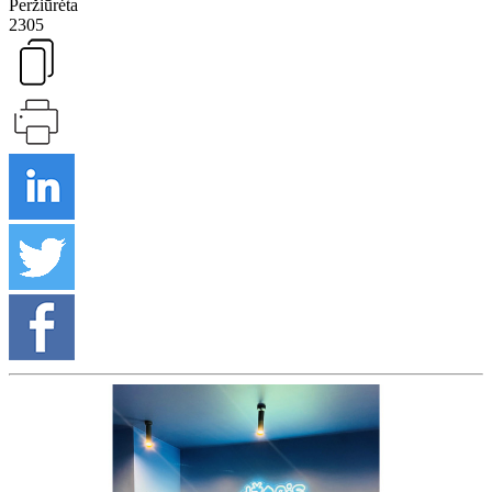
Peržiūrėta
2305