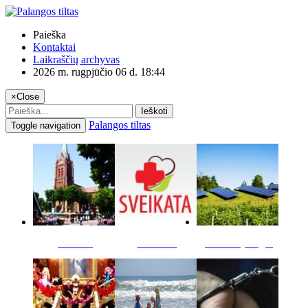
Paieška
Kontaktai
Laikraščių archyvas
2026 m. rugpjūčio 06 d. 18:44
×
Close
Ieškoti
Palangos tiltas
Toggle navigation
Miestas
Sveikata
Verslas pinigai