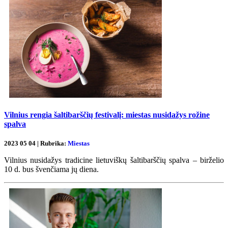
Vilnius rengia šaltibarščių festivalį: miestas nusidažys rožine
spalva
2023 05 04 | Rubrika:
Miestas
Vilnius nusidažys tradicine lietuviškų šaltibarščių spalva – birželio
10 d. bus švenčiama jų diena.