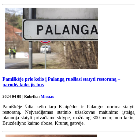
Pamiškėje prie kelio į Palangą ruošiasi statyti restoraną –
parodė, koks jis bus
2024 04 09 | Rubrika:
Miestas
Pamiškėje šalia kelio tarp Klaipėdos ir Palangos norima statyti
restoraną. Neįvardijamas statinio užsakovas maitinimo įstaigą
planuoja statyti privačiame sklype, maždaug 300 metrų nuo kelio,
Bruzdeilyno kaimo ribose, Krūmų gatvėje.