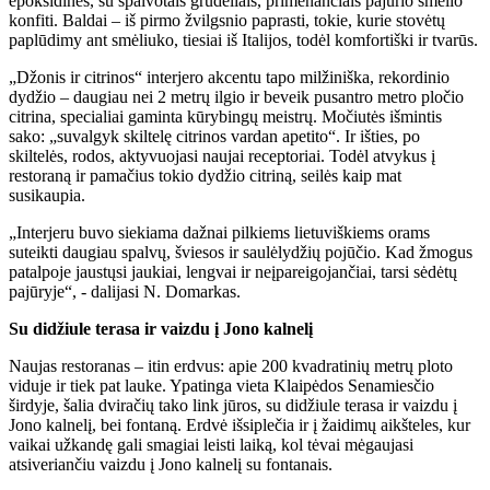
epoksidinės, su spalvotais grūdeliais, primenančiais pajūrio smėlio
konfiti. Baldai – iš pirmo žvilgsnio paprasti, tokie, kurie stovėtų
paplūdimy ant smėliuko, tiesiai iš Italijos, todėl komfortiški ir tvarūs.
„Džonis ir citrinos“ interjero akcentu tapo milžiniška, rekordinio
dydžio – daugiau nei 2 metrų ilgio ir beveik pusantro metro pločio
citrina, specialiai gaminta kūrybingų meistrų. Močiutės išmintis
sako: „suvalgyk skiltelę citrinos vardan apetito“. Ir išties, po
skiltelės, rodos, aktyvuojasi naujai receptoriai. Todėl atvykus į
restoraną ir pamačius tokio dydžio citriną, seilės kaip mat
susikaupia.
„Interjeru buvo siekiama dažnai pilkiems lietuviškiems orams
suteikti daugiau spalvų, šviesos ir saulėlydžių pojūčio. Kad žmogus
patalpoje jaustųsi jaukiai, lengvai ir neįpareigojančiai, tarsi sėdėtų
pajūryje“, - dalijasi N. Domarkas.
Su didžiule terasa ir vaizdu į Jono kalnelį
Naujas restoranas – itin erdvus: apie 200 kvadratinių metrų ploto
viduje ir tiek pat lauke. Ypatinga vieta Klaipėdos Senamiesčio
širdyje, šalia dviračių tako link jūros, su didžiule terasa ir vaizdu į
Jono kalnelį, bei fontaną. Erdvė išsiplečia ir į žaidimų aikšteles, kur
vaikai užkandę gali smagiai leisti laiką, kol tėvai mėgaujasi
atsiveriančiu vaizdu į Jono kalnelį su fontanais.