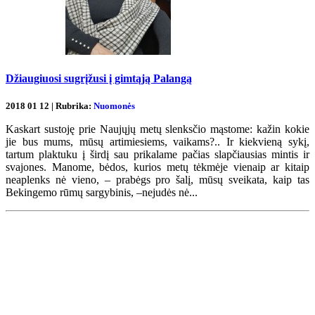
Džiaugiuosi sugrįžusi į gimtąją Palangą
2018 01 12 | Rubrika:
Nuomonės
Kaskart sustoję prie Naujųjų metų slenksčio mąstome: kažin kokie
jie bus mums, mūsų artimiesiems, vaikams?.. Ir kiekvieną sykį,
tartum plaktuku į širdį sau prikalame pačias slapčiausias mintis ir
svajones. Manome, bėdos, kurios metų tėkmėje vienaip ar kitaip
neaplenks nė vieno, – prabėgs pro šalį, mūsų sveikata, kaip tas
Bekingemo rūmų sargybinis, –nejudės nė...
Renginių kalendorius