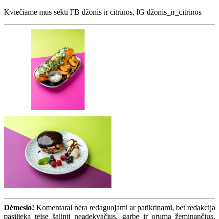
Kviečiame mus sekti FB džonis ir citrinos, IG džonis_ir_citrinos
Dėmesio!
Komentarai nėra redaguojami ar patikrinami, bet redakcija
pasilieka teisę šalinti neadekvačius, garbę ir orumą žeminančius,