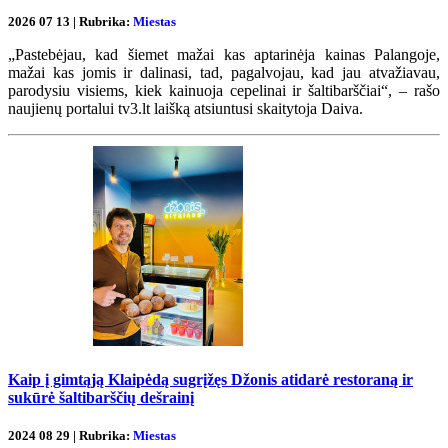
2026 07 13 | Rubrika:
Miestas
„Pastebėjau, kad šiemet mažai kas aptarinėja kainas Palangoje,
mažai kas jomis ir dalinasi, tad, pagalvojau, kad jau atvažiavau,
parodysiu visiems, kiek kainuoja cepelinai ir šaltibarščiai“, – rašo
naujienų portalui tv3.lt laišką atsiuntusi skaitytoja Daiva.
Kaip į gimtąją Klaipėdą sugrįžęs Džonis atidarė restoraną ir
sukūrė šaltibarščių dešrainį
2024 08 29 | Rubrika:
Miestas