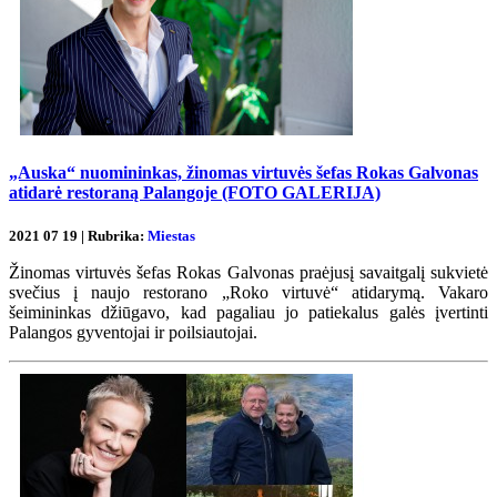
„Auska“ nuomininkas, žinomas virtuvės šefas Rokas Galvonas
atidarė restoraną Palangoje (FOTO GALERIJA)
2021 07 19 | Rubrika:
Miestas
Žinomas virtuvės šefas Rokas Galvonas praėjusį savaitgalį sukvietė
svečius į naujo restorano „Roko virtuvė“ atidarymą. Vakaro
šeimininkas džiūgavo, kad pagaliau jo patiekalus galės įvertinti
Palangos gyventojai ir poilsiautojai.