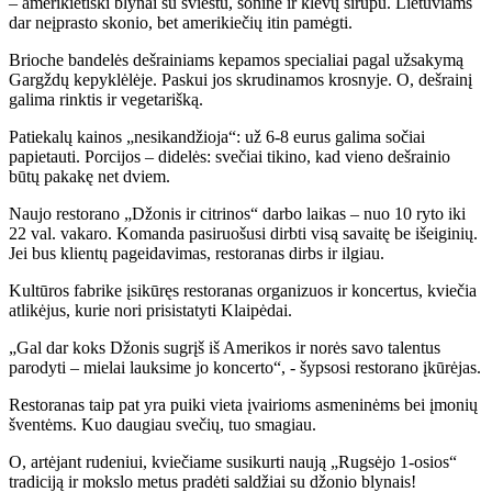
– amerikietiški blynai su sviestu, šonine ir klevų sirupu. Lietuviams
dar neįprasto skonio, bet amerikiečių itin pamėgti.
Brioche bandelės dešrainiams kepamos specialiai pagal užsakymą
Gargždų kepyklėlėje. Paskui jos skrudinamos krosnyje. O, dešrainį
galima rinktis ir vegetarišką.
Patiekalų kainos „nesikandžioja“: už 6-8 eurus galima sočiai
papietauti. Porcijos – didelės: svečiai tikino, kad vieno dešrainio
būtų pakakę net dviem.
Naujo restorano „Džonis ir citrinos“ darbo laikas – nuo 10 ryto iki
22 val. vakaro. Komanda pasiruošusi dirbti visą savaitę be išeiginių.
Jei bus klientų pageidavimas, restoranas dirbs ir ilgiau.
Kultūros fabrike įsikūręs restoranas organizuos ir koncertus, kviečia
atlikėjus, kurie nori prisistatyti Klaipėdai.
„Gal dar koks Džonis sugrįš iš Amerikos ir norės savo talentus
parodyti – mielai lauksime jo koncerto“, - šypsosi restorano įkūrėjas.
Restoranas taip pat yra puiki vieta įvairioms asmeninėms bei įmonių
šventėms. Kuo daugiau svečių, tuo smagiau.
O, artėjant rudeniui, kviečiame susikurti naują „Rugsėjo 1-osios“
tradiciją ir mokslo metus pradėti saldžiai su džonio blynais!