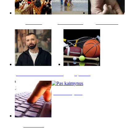
Kultūra
Jūros vaikai
Kriminalai
PT redaktoriaus skiltis
Sportas
Pas kaimynus
Skelbimai