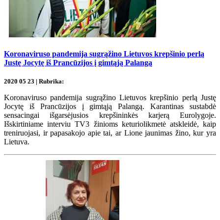
Koronaviruso pandemija sugrąžino Lietuvos krepšinio perlą
Justę Jocytę iš Prancūzijos į gimtąją Palangą
2020 05 23 | Rubrika:
Koronaviruso pandemija sugrąžino Lietuvos krepšinio perlą Justę
Jocytę iš Prancūzijos į gimtąją Palangą. Karantinas sustabdė
sensacingai išgarsėjusios krepšininkės karjerą Eurolygoje.
Išskirtiniame interviu TV3 žinioms keturiolikmetė atskleidė, kaip
treniruojasi, ir papasakojo apie tai, ar Lione jaunimas žino, kur yra
Lietuva.