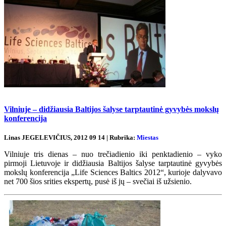
Vilniuje – didžiausia Baltijos šalyse tarptautinė gyvybės mokslų
konferencija
Linas JEGELEVIČIUS, 2012 09 14 | Rubrika:
Miestas
Vilniuje tris dienas – nuo trečiadienio iki penktadienio – vyko
pirmoji Lietuvoje ir didžiausia Baltijos šalyse tarptautinė gyvybės
mokslų konferencija „Life Sciences Baltics 2012“, kurioje dalyvavo
net 700 šios srities ekspertų, pusė iš jų – svečiai iš užsienio.