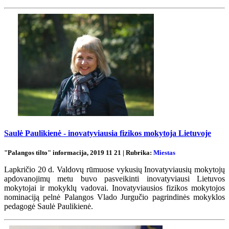
Saulė Paulikienė - inovatyviausia fizikos mokytoja Lietuvoje
"Palangos tilto" informacija, 2019 11 21 | Rubrika:
Miestas
Lapkričio 20 d. Valdovų rūmuose vykusių Inovatyviausių mokytojų
apdovanojimų metu buvo pasveikinti inovatyviausi Lietuvos
mokytojai ir mokyklų vadovai. Inovatyviausios fizikos mokytojos
nominaciją pelnė Palangos Vlado Jurgučio pagrindinės mokyklos
pedagogė Saulė Paulikienė.