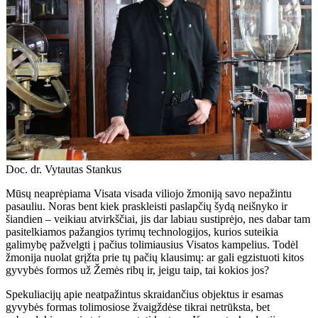
Doc. dr. Vytautas Stankus
Mūsų neaprėpiama Visata visada viliojo žmoniją savo nepažintu
pasauliu. Noras bent kiek praskleisti paslapčių šydą neišnyko ir
šiandien – veikiau atvirkščiai, jis dar labiau sustiprėjo, nes dabar tam
pasitelkiamos pažangios tyrimų technologijos, kurios suteikia
galimybę pažvelgti į pačius tolimiausius Visatos kampelius. Todėl
žmonija nuolat grįžta prie tų pačių klausimų: ar gali egzistuoti kitos
gyvybės formos už Žemės ribų ir, jeigu taip, tai kokios jos?
Spekuliacijų apie neatpažintus skraidančius objektus ir esamas
gyvybės formas tolimosiose žvaigždėse tikrai netrūksta, bet