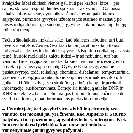
žvaigždės labai skiriasi: vienos gali būti per karštos, kitos – per
šaltos, skiriasi jų spinduliuotės spektras ir aktyvumas. Galiausiai
labai svarbus veiksnys yra laikas. Žemėje, esant palankioms
sąlygoms, pirmosios gyvybės užuomazgos atsirado maždaug po
pusės milijardo metų, o sudėtinga gyvybė – tik po maždaug dviejų
milijardų metų.
Tačiau šiuolaikinis mokslas sako, kad planetos nebūtinai turi būti
beveik identiškos Žemei. Svarbiau tai, ar jos atitinka tam tikras
universalias fizines ir chemines sąlygas. Visų pirma reikalinga skysta
terpė, kurioje molekulės galėtų judėti – ir tai nebūtinai turi būti
vanduo. Be energijos šaltinio bet kokie cheminiai procesai greitai
pasiektų pusiausvyrą ir sustotų. Gyvybė iš esmės gyvena ne
pusiausvyroje, todėl reikalingi cheminiai disbalansai, temperatūriniai
gradientai, energijos srautai, tokie kaip dienos ir nakties ciklai. Ir
galiausiai būtina sąlyga yra struktūrų, galinčių kaupti ir perduoti
informaciją, susiformavimas. Žemėje šią funkciją atlieka DNR ir
RNR molekulės, tačiau nebūtinai jos turi būti tokios pačios ir kitur –
svarbu ne forma, o pati informacijos perdavimo funkcija.
– Jūs minėjote, kad gyvybei vienas iš būtinų elementų yra
vanduo, bet mokslui jau yra žinoma, kad Jupiterio ir Saturno
palydovai turi požeminius, apgaubtus ledu, vandenynus. Kiek
būtų realu daryti prielaidas, kad tuose požeminiuose
vandenynuose galimi gyvybės požymiai?