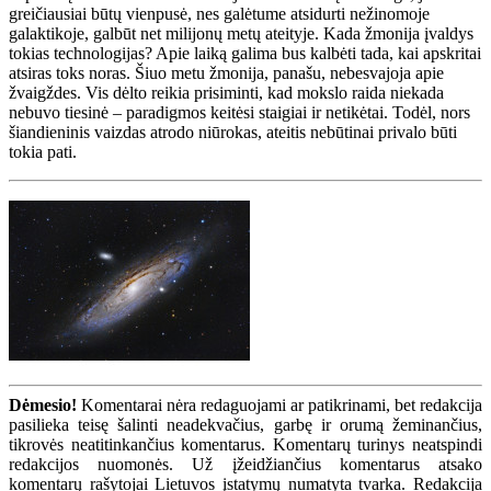
greičiausiai būtų vienpusė, nes galėtume atsidurti nežinomoje
galaktikoje, galbūt net milijonų metų ateityje. Kada žmonija įvaldys
tokias technologijas? Apie laiką galima bus kalbėti tada, kai apskritai
atsiras toks noras. Šiuo metu žmonija, panašu, nebesvajoja apie
žvaigždes. Vis dėlto reikia prisiminti, kad mokslo raida niekada
nebuvo tiesinė – paradigmos keitėsi staigiai ir netikėtai. Todėl, nors
šiandieninis vaizdas atrodo niūrokas, ateitis nebūtinai privalo būti
tokia pati.
Dėmesio!
Komentarai nėra redaguojami ar patikrinami, bet redakcija
pasilieka teisę šalinti neadekvačius, garbę ir orumą žeminančius,
tikrovės neatitinkančius komentarus. Komentarų turinys neatspindi
redakcijos nuomonės. Už įžeidžiančius komentarus atsako
komentarų rašytojai Lietuvos įstatymų numatyta tvarka. Redakcija