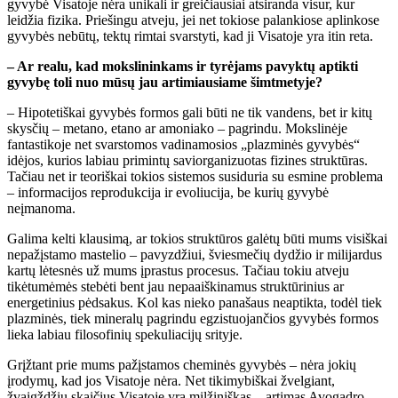
gyvybė Visatoje nėra unikali ir greičiausiai atsiranda visur, kur
leidžia fizika. Priešingu atveju, jei net tokiose palankiose aplinkose
gyvybės nebūtų, tektų rimtai svarstyti, kad ji Visatoje yra itin reta.
– Ar realu, kad mokslininkams ir tyrėjams pavyktų aptikti
gyvybę toli nuo mūsų jau artimiausiame šimtmetyje?
– Hipotetiškai gyvybės formos gali būti ne tik vandens, bet ir kitų
skysčių – metano, etano ar amoniako – pagrindu. Mokslinėje
fantastikoje net svarstomos vadinamosios „plazminės gyvybės“
idėjos, kurios labiau primintų saviorganizuotas fizines struktūras.
Tačiau net ir teoriškai tokios sistemos susiduria su esmine problema
– informacijos reprodukcija ir evoliucija, be kurių gyvybė
neįmanoma.
Galima kelti klausimą, ar tokios struktūros galėtų būti mums visiškai
nepažįstamo mastelio – pavyzdžiui, šviesmečių dydžio ir milijardus
kartų lėtesnės už mums įprastus procesus. Tačiau tokiu atveju
tikėtumėmės stebėti bent jau nepaaiškinamus struktūrinius ar
energetinius pėdsakus. Kol kas nieko panašaus neaptikta, todėl tiek
plazminės, tiek mineralų pagrindu egzistuojančios gyvybės formos
lieka labiau filosofinių spekuliacijų srityje.
Grįžtant prie mums pažįstamos cheminės gyvybės – nėra jokių
įrodymų, kad jos Visatoje nėra. Net tikimybiškai žvelgiant,
žvaigždžių skaičius Visatoje yra milžiniškas – artimas Avogadro