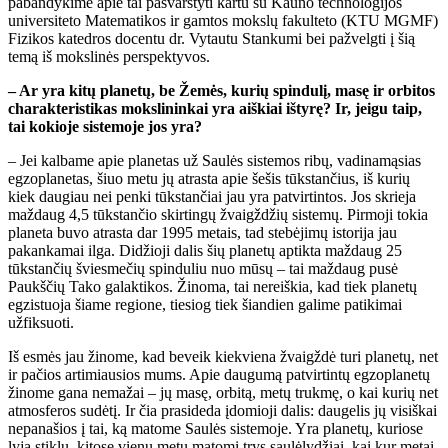
pabandykime apie tai pasvarstyti kartu su Kauno technologijos
universiteto Matematikos ir gamtos mokslų fakulteto (KTU MGMF)
Fizikos katedros docentu dr. Vytautu Stankumi bei pažvelgti į šią
temą iš mokslinės perspektyvos.
– Ar yra kitų planetų, be Žemės, kurių spindulį, masę ir orbitos
charakteristikas mokslininkai yra aiškiai ištyrę? Ir, jeigu taip,
tai kokioje sistemoje jos yra?
– Jei kalbame apie planetas už Saulės sistemos ribų, vadinamąsias
egzoplanetas, šiuo metu jų atrasta apie šešis tūkstančius, iš kurių
kiek daugiau nei penki tūkstančiai jau yra patvirtintos. Jos skrieja
maždaug 4,5 tūkstančio skirtingų žvaigždžių sistemų. Pirmoji tokia
planeta buvo atrasta dar 1995 metais, tad stebėjimų istorija jau
pakankamai ilga. Didžioji dalis šių planetų aptikta maždaug 25
tūkstančių šviesmečių spinduliu nuo mūsų – tai maždaug pusė
Paukščių Tako galaktikos. Žinoma, tai nereiškia, kad tiek planetų
egzistuoja šiame regione, tiesiog tiek šiandien galime patikimai
užfiksuoti.
Iš esmės jau žinome, kad beveik kiekviena žvaigždė turi planetų, net
ir pačios artimiausios mums. Apie daugumą patvirtintų egzoplanetų
žinome gana nemažai – jų masę, orbitą, metų trukmę, o kai kurių net
atmosferos sudėtį. Ir čia prasideda įdomioji dalis: daugelis jų visiškai
nepanašios į tai, ką matome Saulės sistemoje. Yra planetų, kuriose
lyja stiklu, kitose vienu metu matomi trys saulėlydžiai, kai kur metai