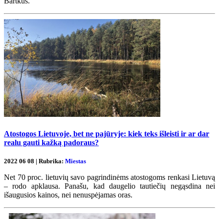
Bartkus.
Atostogos Lietuvoje, bet ne pajūryje: kiek teks išleisti ir ar dar
realu gauti kažką padoraus?
2022 06 08 | Rubrika:
Miestas
Net 70 proc. lietuvių savo pagrindinėms atostogoms renkasi Lietuvą
– rodo apklausa. Panašu, kad daugelio tautiečių negąsdina nei
išaugusios kainos, nei nenuspėjamas oras.