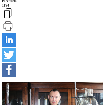
Peržiūrėta
1194