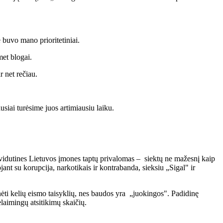
e buvo mano prioritetiniai.
omet blogai.
r net rečiau.
usiai turėsime juos artimiausiu laiku.
 vidutines Lietuvos įmones taptų privalomas – siektų ne mažesnį kaip
nt su korupcija, narkotikais ir kontrabanda, sieksiu „Sigal" ir
i kelių eismo taisyklių, nes baudos yra „juokingos". Padidinę
elaimingų atsitikimų skaičių.