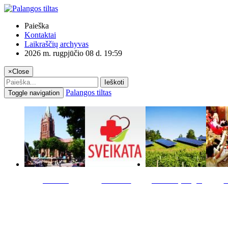
Paieška
Kontaktai
Laikraščių archyvas
2026 m. rugpjūčio 08 d. 19:59
×
Close
Ieškoti
Palangos tiltas
Toggle navigation
Miestas
Sveikata
Verslas pinigai
K