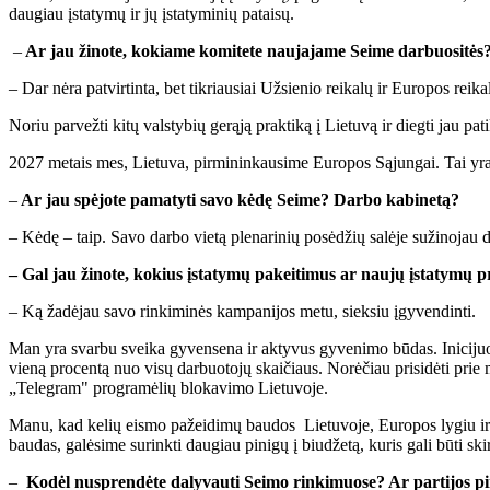
daugiau įstatymų ir jų įstatyminių pataisų.
–
Ar jau žinote, kokiame komitete naujajame Seime darbuositės? 
– Dar nėra patvirtinta, bet tikriausiai Užsienio reikalų ir Europos rei
Noriu parvežti kitų valstybių gerąją praktiką į Lietuvą ir diegti jau pat
2027 metais mes, Lietuva, pirmininkausime Europos Sąjungai. Tai yra iš
–
Ar jau spėjote pamatyti savo kėdę Seime? Darbo kabinetą?
– Kėdę – taip. Savo darbo vietą plenarinių posėdžių salėje sužinojau dar
– Gal jau žinote, kokius įstatymų pakeitimus ar naujų įstatymų p
– Ką žadėjau savo rinkiminės kampanijos metu, sieksiu įgyvendinti.
Man yra svarbu sveika gyvensena ir aktyvus gyvenimo būdas. Inicijuosi
vieną procentą nuo visų darbuotojų skaičiaus. Norėčiau prisidėti prie 
„Telegram" programėlių blokavimo Lietuvoje.
Manu, kad kelių eismo pažeidimų baudos Lietuvoje, Europos lygiu ir 
baudas, galėsime surinkti daugiau pinigų į biudžetą, kuris gali būti sk
–
Kodėl nusprendėte dalyvauti Seimo rinkimuose? Ar partijos pir