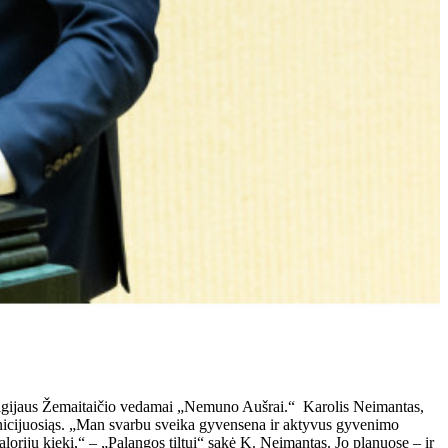
Remigijaus Žemaitaičio vedamai „Nemuno Aušrai.“ Karolis Neimantas,
 inicijuosiąs. „Man svarbu sveika gyvensena ir aktyvus gyvenimo
kalorijų kiekį,“ – „Palangos tiltui“ sakė K. Neimantas. Jo planuose – ir