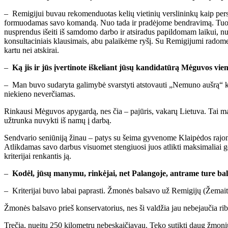
–
Remigijui buvau rekomenduotas kelių vietinių verslininkų kaip per
formuodamas savo komandą. Nuo tada ir pradėjome bendravimą. Tuo met
nusprendus išeiti iš samdomo darbo ir atsiradus papildomam laikui, n
konsultaciniais klausimais, abu palaikėme ryšį. Su Remigijumi radome
kartu nei atskirai.
–
Ką jis ir jūs įvertinote iškeliant jūsų kandidatūrą Mėguvos v
– Man buvo sudaryta galimybė svarstyti atstovauti „Nemuno aušrą“ ke
niekieno neverčiamas.
Rinkausi Mėguvos apygardą, nes čia – pajūris, vakarų Lietuva. Tai mano š
užtrunka nuvykti iš namų į darbą.
Sendvario seniūniją žinau – patys su šeima gyvenome Klaipėdos rajone
Atlikdamas savo darbus visuomet stengiuosi juos atlikti maksimaliai g
kriterijai renkantis ją.
–
Kodėl, jūsų manymu, rinkėjai, net Palangoje, antrame ture ba
– Kriterijai buvo labai paprasti. Žmonės balsavo už Remigijų (Žemait
Žmonės balsavo prieš konservatorius, nes ši valdžia jau nebejaučia ribų
Trečia, nueitų 250 kilometrų nebeskaičiavau. Teko sutikti daug žmonių 