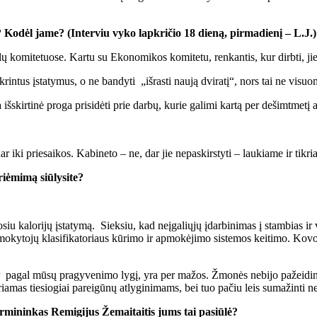
Kodėl jame? (Interviu vyko lapkričio 18 dieną, pirmadienį – L.J.)
kalų komitetuose. Kartu su Ekonomikos komitetu, renkantis, kur dirbti, ji
ikrintus įstatymus, o ne bandyti „išrasti naują dviratį“, nors tai ne visu
skirtinė proga prisidėti prie darbų, kurie galimi kartą per dešimtmetį a
 iki priesaikos. Kabineto – ne, dar jie nepaskirstyti – laukiame ir tikria
riėmimą siūlysite?
u kalorijų įstatymą. Sieksiu, kad neįgaliųjų įdarbinimas į stambias ir
mokytojų klasifikatoriaus kūrimo ir apmokėjimo sistemos keitimo. Kovoja
pagal mūsų pragyvenimo lygį, yra per mažos. Žmonės nebijo pažeidinėt
iriamas tiesiogiai pareigūnų atlyginimams, bei tuo pačiu leis sumažinti n
mininkas Remigijus Žemaitaitis jums tai pasiūlė?