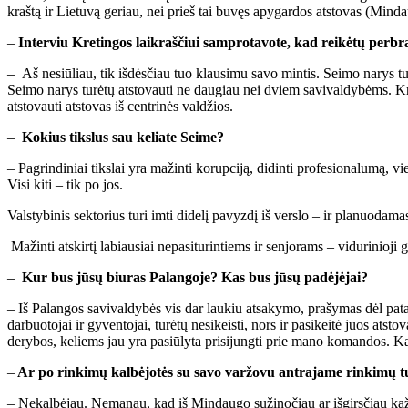
kraštą ir Lietuvą geriau, nei prieš tai buvęs apygardos atstovas (Minda
–
Interviu Kretingos laikraščiui samprotavote, kad reikėtų perbr
–
Aš nesiūliau, tik išdėsčiau tuo klausimu savo mintis. Seimo narys t
Seimo narys turėtų atstovauti ne daugiau nei dviem savivaldybėms. Kretin
atstovauti atstovas iš centrinės valdžios.
–
Kokius tikslus sau keliate Seime?
– Pagrindiniai tikslai yra mažinti korupciją, didinti profesionalumą, vi
Visi kiti – tik po jos.
Valstybinis sektorius turi imti didelį pavyzdį iš verslo – ir planuodama
Mažinti atskirtį labiausiai nepasiturintiems ir senjorams – vidurinioji gr
–
Kur bus jūsų biuras Palangoje? Kas bus jūsų padėjėjai?
– Iš Palangos savivaldybės vis dar laukiu atsakymo, prašymas dėl pata
darbuotojai ir gyventojai, turėtų nesikeisti, nors ir pasikeitė juos at
derybos, keliems jau yra pasiūlyta prisijungti prie mano komandos. Kai 
–
Ar po rinkimų kalbėjotės su savo varžovu antrajame rinkimų 
– Nekalbėjau. Nemanau, kad iš Mindaugo sužinočiau ar išgirsčiau kažką