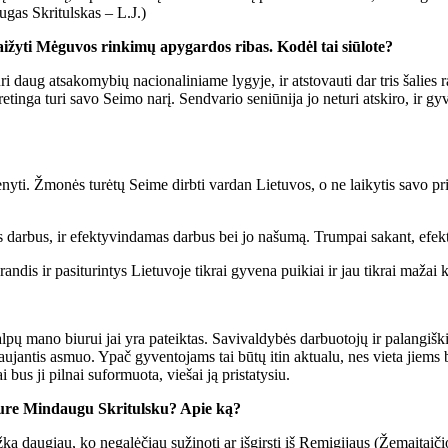
ugas Skritulskas – L.J.)
aižyti Mėguvos rinkimų apygardos ribas. Kodėl tai siūlote?
uri daug atsakomybių nacionaliniame lygyje, ir atstovauti dar tris šali
ga turi savo Seimo narį. Sendvario seniūnija jo neturi atskiro, ir gyvent
enyti. Žmonės turėtų Seime dirbti vardan Lietuvos, o ne laikytis savo princ
s darbus, ir efektyvindamas darbus bei jo našumą. Trumpai sakant, efektyv
andis ir pasiturintys Lietuvoje tikrai gyvena puikiai ir jau tikrai mažai k
lpų mano biurui jai yra pateiktas. Savivaldybės darbuotojų ir palangiš
stovaujantis asmuo. Ypač gyventojams tai būtų itin aktualu, nes vieta jie
bus ji pilnai suformuota, viešai ją pristatysiu.
ture Mindaugu Skritulsku? Apie ką?
 daugiau, ko negalėčiau sužinoti ar išgirsti iš Remigijaus (Žemaitaičio