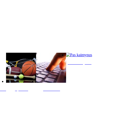
Pas kaimynus
ltis
Sportas
Skelbimai