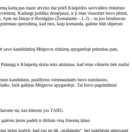
irmą kartą pas mane atvyko dar prieš Klaipėdos savivaldos rinkimus
vietimų. Kadangi politika domėjausi, ir ji man visuomet buvo įdomi,
Apie tai žinojo ir Remigijus (Žemaitaitis – L.J) – su juo bendravau
 priėmiau sprendimą, kad mes, kaip komanda, galime būti stipresni
lti savo kandidatūrą Mėguvos rinkimų apygardoje priėmiau pats,
Palangą ir Klaipėdą skiria toks atstumas, kad retas vilnietis tiek mažai
imam kandidatui, pasiūlytos vienmandatės buvo nutolusios.
o laiko, kiek galėjau Mėguvos apygardoje. Tai buvo pagrindiniai
 darome tai, kas kitiems yra TABU.
 galėsiu jiems padėti ir dirbsiu visų žmonių labui.
 jiems įrodyti, kad esu ne tik „prašalaitis“, bet sugebėsiu atstovauti