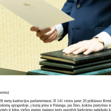
horna)
-2028 metų kadencijos parlamentarai. Iš 141 vietos jame 20 priklauso 
kimų apygardoje, į kurią įeina ir Palanga, jau žino, kokius įstatymus
kavinės ir kitos viešos maisto įstaigos turės nurodyti kiekvieno patiekalo 