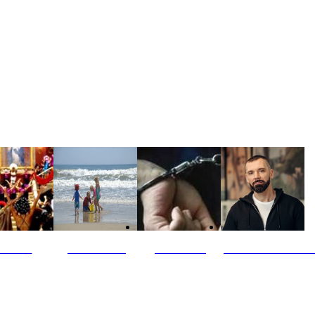
ultūra
Jūros vaikai
Kriminalai
PT redaktoriaus ski