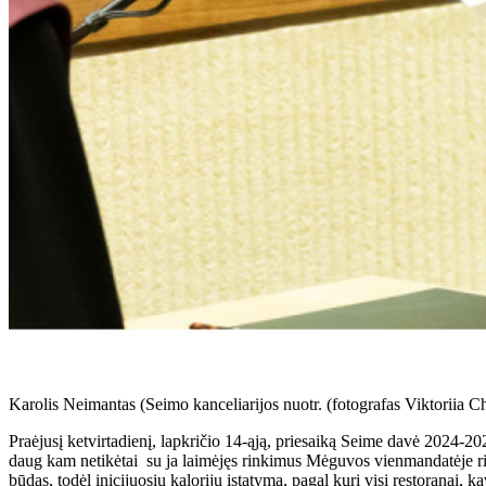
Karolis Neimantas (Seimo kanceliarijos nuotr. (fotografas Viktoriia C
Praėjusį ketvirtadienį, lapkričio 14-ąją, priesaiką Seime davė 2024
daug kam netikėtai su ja laimėjęs rinkimus Mėguvos vienmandatėje rin
būdas, todėl inicijuosiu kalorijų įstatymą, pagal kurį visi restoranai, 