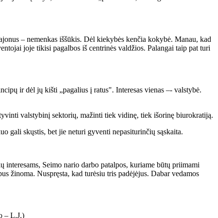
es rajonus – nemenkas iššūkis. Dėl kiekybės kenčia kokybė. Manau, kad
ojai joje tikisi pagalbos iš centrinės valdžios. Palangai taip pat turi
ipų ir dėl jų kišti „pagalius į ratus". Interesas vienas –- valstybė.
inti valstybinį sektorių, mažinti tiek vidinę, tiek išorinę biurokratiją.
uo gali skųstis, bet jie neturi gyventi nepasiturinčių sąskaita.
kių interesams, Seimo nario darbo patalpos, kuriame būtų priimami
ms bus žinoma. Nuspręsta, kad turėsiu tris padėjėjus. Dabar vedamos
 – L.J.)