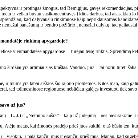
spektyvus ir protingas žmogus, tad Remigijus, gavęs rekomendacijas, p
u ir vėliau buvau susikoncentravęs į kitus darbus, tad atsisakiau jo k
usprendžiau, kad dalyvausiu rinkimuose kaip nepriklausomas kandidatas. 
 nemažai panašumų ir bendro požiūrio į nemažai dalykų, tad galiausiai
ienmandatėje rinkimų apygardoje?
liose vienmandatėse apygardose – turėjau teisę rinktis. Sprendimą ke
irdžiai yra artimiausias kraštas. Vanduo, jūra – tai noriu turėti šalia. 
, ir mums yra labai aiškios šio rajono problemos. Kitos man, kaip gal
erai, tad tolimesniuose regionuose nebūčiau galėjęs investuoti tiek sav
lsavo už jus?
aitį – L. J.) ir „Nemuno aušrą“ – kaip už judėjimą – nes mes sakome ir
. Atėjo metas, kai žmonės pradėjo prieš juos sukilti, o aš būsiu ten, kur
– visokių, ir palaikančių mus ir esančių prieš mus. Manau, kad sugebėjau