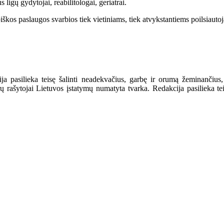
ligų gydytojai, reabilitologai, geriatrai.
kos paslaugos svarbios tiek vietiniams, tiek atvykstantiems poilsiautoj
a pasilieka teisę šalinti neadekvačius, garbę ir orumą žeminančius,
ašytojai Lietuvos įstatymų numatyta tvarka. Redakcija pasilieka teisę