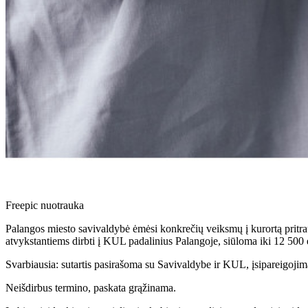
Freepic nuotrauka
Palangos miesto savivaldybė ėmėsi konkrečių veiksmų į kurortą pritra
atvykstantiems dirbti į KUL padalinius Palangoje, siūloma iki 12 500 
Svarbiausia: sutartis pasirašoma su Savivaldybe ir KUL, įsipareigojim
Neišdirbus termino, paskata grąžinama.