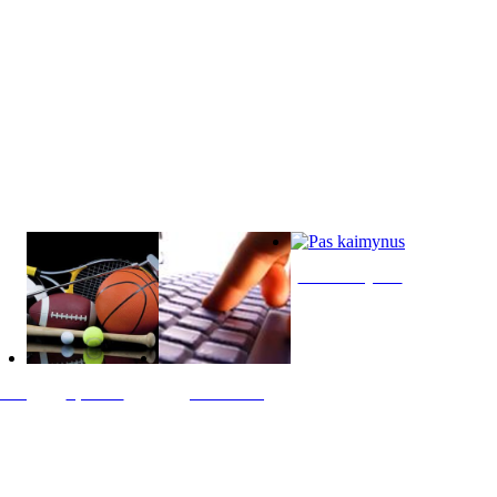
Pas kaimynus
ltis
Sportas
Skelbimai