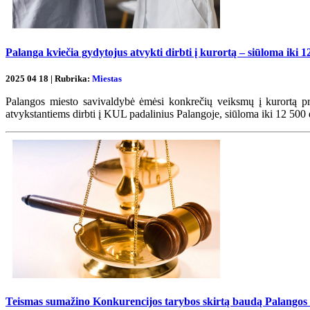
Palanga kviečia gydytojus atvykti dirbti į kurortą – siūloma iki 
2025 04 18 | Rubrika:
Miestas
Palangos miesto savivaldybė ėmėsi konkrečių veiksmų į kurortą pri
atvykstantiems dirbti į KUL padalinius Palangoje, siūloma iki 12 500 
Teismas sumažino Konkurencijos tarybos skirtą baudą Palangos m