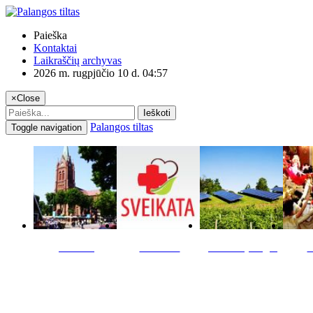
Paieška
Kontaktai
Laikraščių archyvas
2026 m. rugpjūčio 10 d. 04:57
×
Close
Ieškoti
Palangos tiltas
Toggle navigation
Miestas
Sveikata
Verslas pinigai
K