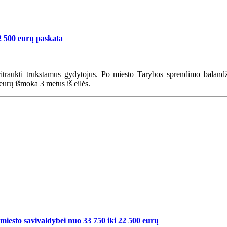
12 500 eurų paskata
traukti trūkstamus gydytojus. Po miesto Tarybos sprendimo balandži
eurų išmoka 3 metus iš eilės.
iesto savivaldybei nuo 33 750 iki 22 500 eurų