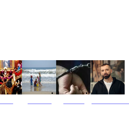
ultūra
Jūros vaikai
Kriminalai
PT redaktoriaus ski