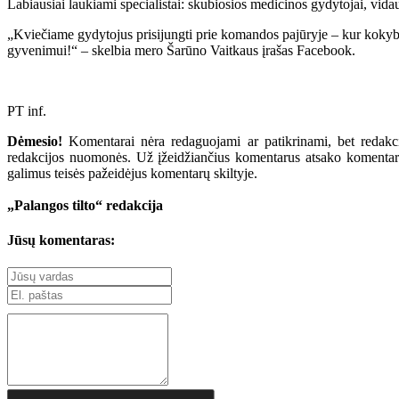
Labiausiai laukiami specialistai: skubiosios medicinos gydytojai, vidaus 
„Kviečiame gydytojus prisijungti prie komandos pajūryje – kur kokybiš
gyvenimui!“ – skelbia mero Šarūno Vaitkaus įrašas Facebook.
PT inf.
Dėmesio!
Komentarai nėra redaguojami ar patikrinami, bet redakcij
redakcijos nuomonės. Už įžeidžiančius komentarus atsako komentarų r
galimus teisės pažeidėjus komentarų skiltyje.
„Palangos tilto“ redakcija
Jūsų komentaras: