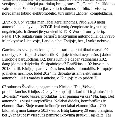
versijose, kad pirkėjai pasirinktų brangesnes. O „Core“ nėra šildomo
vairo, belaidžio telefono įkroviklio ir šilumos siurblio. Ir viskas,
norėdamas tobulo elektromobilio, turi rinktis „More“ komplektaciją.
„Lynk & Co“ vardas man labai gerai žinomas. Nuo 2019 metų
automobiliai dalyvauja WTCR lenktynių čempionate ir yra tapę
nugalėtojais. Ir šiemet jie yra vieni iš TCR World Tour lyderių.
Pagal TCR reikalavimus paruošti lenktyniniai automobiliai dalyvavo
ir lenktynėse Lietuvoje, Latvijoje bei Estijoje, bet „Lynk“ nebuvo.
Gamintojas save pozicionuoja kaip startupą ir tai tikrai matyti. 02
modelyje, kuris pardavinėtas tik Kinijoje ir visai nepanašus į dabar
Europoje parduodamą O2, kuris Kinijoje dabar vadinamas Z02,
daug įdomių dalykėlių. Susipainiojote? Paaiškinsiu. 02 buvo nuo
2018 m. tik Kinijoje pardavinėtas benzininis automobilis. Europoje
jo niekas nežinojo, todėl 2024 m. debiutavusiam elektriniam
automobiliui šis vardas ir atiteko, o Kinijoje teko pridėti Z.
02 sukurtas Švedijoje, pagamintas Kinijoje. Tai „Volvo“,
priklausiančios Kinijos „Geely“ kompanijai, kuri turi ir „Lotus“ bei
„Polestar“ vardo teises, produktas. Dar painiau viskas? Na, taip. Bet
automobilis visai europietiškas. Nelabai didelis, komfortiškas ir
ekonomiškas. Šioje mano kelionėje net labai ekonomiškas. 700
kilometrų man kainavo 50,37 euro. Būtų kainavę 20 eurų brangiau,
bet „Vanagupės“ viešbutis pamiršo įkrovimą įtraukti į sąskaitą. Tai