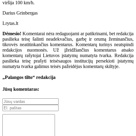
viršija 100 km/h.
Darius Grinbergas
Lrytas.lt
Dėmesio!
Komentarai nėra redaguojami ar patikrinami, bet redakcija
pasilieka teisę šalinti neadekvačius, garbę ir orumą žeminančius,
tikrovės neatitinkančius komentarus. Komentarų turinys neatspindi
redakcijos nuomonės. Už įžeidžiančius komentarus atsako
komentarų rašytojai Lietuvos įstatymų numatyta tvarka. Redakcija
pasilieka teisę prašyti teisėsaugos institucijų persekioti įstatymų
numatyta tvarka galimus teisės pažeidėjus komentarų skiltyje.
„Palangos tilto“ redakcija
Jūsų komentaras: