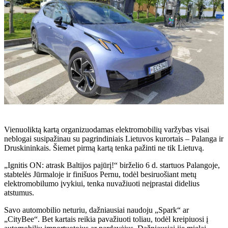
Vienuoliktą kartą organizuodamas elektromobilių varžybas visai
neblogai susipažinau su pagrindiniais Lietuvos kurortais – Palanga ir
Druskininkais. Šiemet pirmą kartą tenka pažinti ne tik Lietuvą.
„Ignitis ON: atrask Baltijos pajūrį!“ birželio 6 d. startuos Palangoje,
stabtelės Jūrmaloje ir finišuos Pernu, todėl besiruošiant metų
elektromobilumo įvykiui, tenka nuvažiuoti neįprastai didelius
atstumus.
Savo automobilio neturiu, dažniausiai naudoju „Spark“ ar
„CityBee“. Bet kartais reikia pavažiuoti toliau, todėl kreipiuosi į