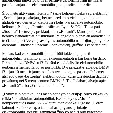
automobilių importuotojus ar pardavėjus. Dažniausiai jie mielai
pasiūlo naujausius elektromobilius, bet pusdieniui ar dienai.
Šiuo metu aktyviausi „Renault“ (apie kelionę į Čekiją su elektriniu
„Scenic“ jau pasakojau), bet nenorėdamas vienam gamintojui
atiduoti viso dėmesio, kreipiausi į kelis, kai prireikė automobilio
kelionei į Palangą. Pirmieji atsiliepė „Lynk & CO“. Tai ta pati
„Sostena“ Lietuvoje, prekiaujanti ir „Renault“. Mano poreikiai
nebuvo standartiniai. Susitikimus Palangoje suplanavau antradienį ir
trečiadienį, bet Velykų savaitgalis automobilio naudojimą pailgino 3
dienomis. Automobilį paėmiau penktadienį, gražinau ketvirtadienį.
Manau, kad elektromobiliai neturi būti tokie kaip įprasti
automobiliai. Gamintojai turi eksperimentuoti ir kai kurie tai daro.
Pirmieji buvo BMW su i3. Iki šiol esu didelis šio elektromobilio
gerbėjas ir šiemet galvojau nusipirkti. Dvi priežastys atbaidė. BMW
i3 – jau 10 metų ir jame esančios technologijos paseno. Ir šiemet
atsirado daugybė „pigių“ elektromobilių, kurie turi gerokai daugiau
privalumų nei 5 metų senumo BMW i3. Todėl dabar galvoju apie
„Renault 5“ arba „Fiat Grande Panda“.
„Lynk“ taip pat tiktų, nes mano bandytoje versijoje buvo viskas ko
reikia šiuolaikiniam automobiliui. Bet bandytos „More“
komplektacijos kaina 36 667 eurai man didoka. Pigesnė „Core“
kainuoja 32 699 eurų, o tai labai arti pigiausių rinkoje
elektromobilių, bet visi gamintojai žino ko neturi būti pigesnėse