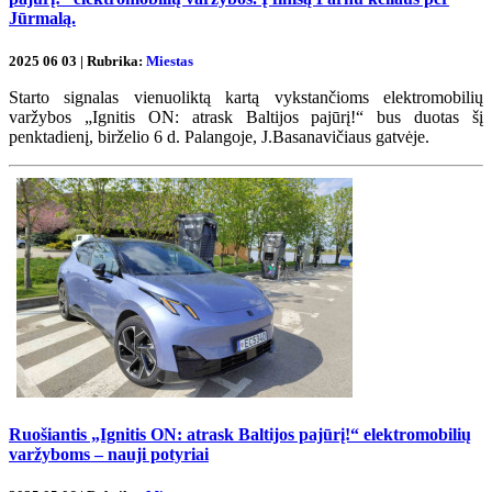
Jūrmalą.
2025 06 03 | Rubrika:
Miestas
Starto signalas vienuoliktą kartą vykstančioms elektromobilių
varžybos „Ignitis ON: atrask Baltijos pajūrį!“ bus duotas šį
penktadienį, birželio 6 d. Palangoje, J.Basanavičiaus gatvėje.
Ruošiantis „Ignitis ON: atrask Baltijos pajūrį!“ elektromobilių
varžyboms – nauji potyriai