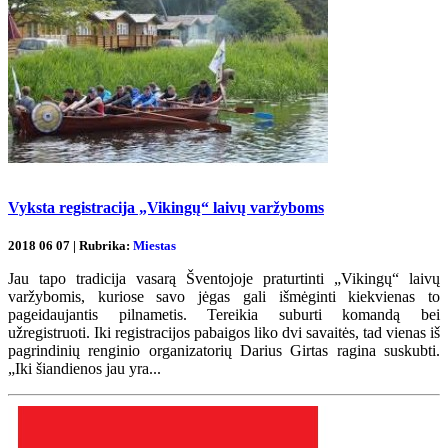
Vyksta registracija „Vikingų“ laivų varžyboms
2018 06 07 | Rubrika:
Miestas
Jau tapo tradicija vasarą Šventojoje praturtinti „Vikingų“ laivų
varžybomis, kuriose savo jėgas gali išmėginti kiekvienas to
pageidaujantis pilnametis. Tereikia suburti komandą bei
užregistruoti. Iki registracijos pabaigos liko dvi savaitės, tad vienas iš
pagrindinių renginio organizatorių Darius Girtas ragina suskubti.
„Iki šiandienos jau yra...