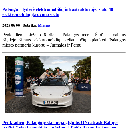
Palanga – lyderė elektromobilių infrastruktūroje, siūlo 40
elektromobilių įkrovimo vietų
2025 06 06 | Rubrika:
Miestas
Penktadienį, birželio 6 dieną, Palangos meras Šarūnas Vaitkus
išlydėjo šimtus elektromobilių, keliaujančių aplankyti Palangos
miesto partnerių kurortų – Jūrmalos ir Pernu.
Penktadienį Palangoje startuoja „Ignitis ON: atrask Baltijos
pajūrį!“ elektromobilių varžybos. Į finišą Parnu keliaus per