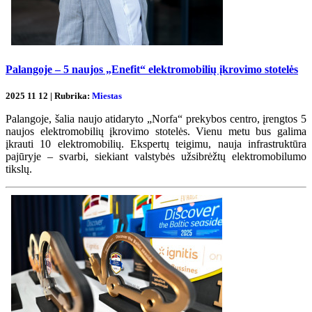
Palangoje – 5 naujos „Enefit“ elektromobilių įkrovimo stotelės
2025 11 12 | Rubrika:
Miestas
Palangoje, šalia naujo atidaryto „Norfa“ prekybos centro, įrengtos 5
naujos elektromobilių įkrovimo stotelės. Vienu metu bus galima
įkrauti 10 elektromobilių. Ekspertų teigimu, nauja infrastruktūra
pajūryje – svarbi, siekiant valstybės užsibrėžtų elektromobilumo
tikslų.