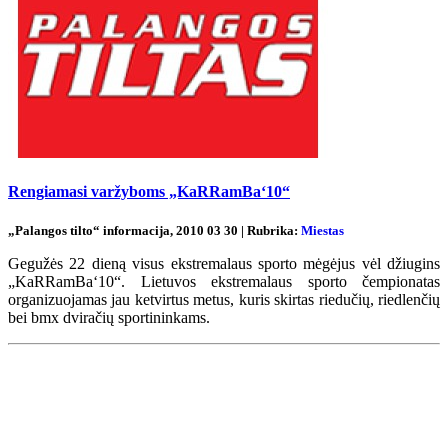
Rengiamasi varžyboms „KaRRamBa‘10“
„Palangos tilto“ informacija, 2010 03 30 | Rubrika:
Miestas
Gegužės 22 dieną visus ekstremalaus sporto mėgėjus vėl džiugins
„KaRRamBa‘10“. Lietuvos ekstremalaus sporto čempionatas
organizuojamas jau ketvirtus metus, kuris skirtas riedučių, riedlenčių
bei bmx dviračių sportininkams.
Renginių kalendorius