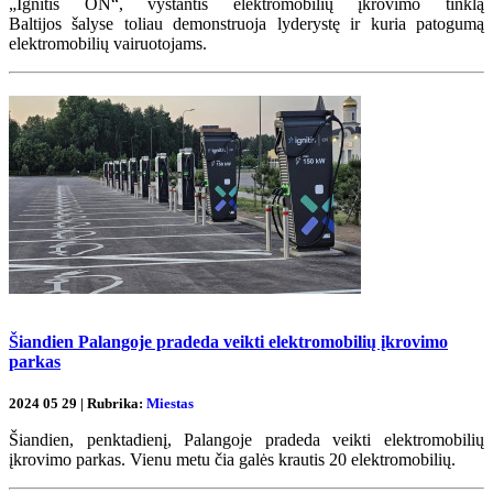
„Ignitis ON“, vystantis elektromobilių įkrovimo tinklą
Baltijos šalyse​​ toliau demonstruoja lyderystę ir kuria patogumą
elektromobilių vairuotojams.
Šiandien Palangoje pradeda veikti elektromobilių įkrovimo
parkas
2024 05 29 | Rubrika:
Miestas
Šiandien, penktadienį, Palangoje pradeda veikti elektromobilių
įkrovimo parkas. Vienu metu čia galės krautis 20 elektromobilių.