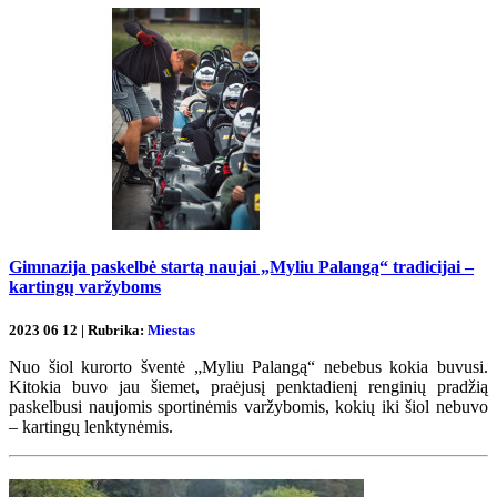
Gimnazija paskelbė startą naujai „Myliu Palangą“ tradicijai –
kartingų varžyboms
2023 06 12 | Rubrika:
Miestas
Nuo šiol kurorto šventė „Myliu Palangą“ nebebus kokia buvusi.
Kitokia buvo jau šiemet, praėjusį penktadienį renginių pradžią
paskelbusi naujomis sportinėmis varžybomis, kokių iki šiol nebuvo
– kartingų lenktynėmis.