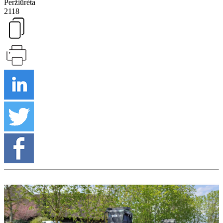
Peržiūrėta
2118