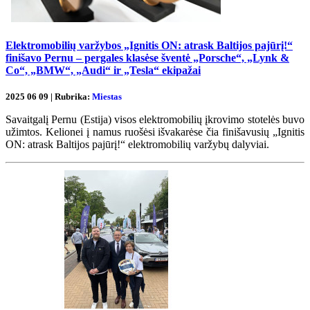
Elektromobilių varžybos „Ignitis ON: atrask Baltijos pajūrį!“
finišavo Pernu – pergales klasėse šventė „Porsche“, „Lynk &
Co“, „BMW“, „Audi“ ir „Tesla“ ekipažai
2025 06 09 | Rubrika:
Miestas
Savaitgalį Pernu (Estija) visos elektromobilių įkrovimo stotelės buvo
užimtos. Kelionei į namus ruošėsi išvakarėse čia finišavusių „Ignitis
ON: atrask Baltijos pajūrį!“ elektromobilių varžybų dalyviai.