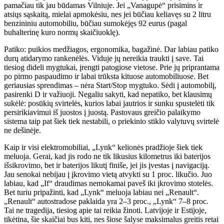
pamačiau tik jau būdamas Vilniuje. Jei „Vanagupė“ prisimins ir
atsiųs sąskaitą, mielai apmokėsiu, nes jei būčiau keliavęs su 2 litru
benzininiu automobiliu, būčiau sumokėjęs 92 eurus (pagal
buhalterinę kuro normų skaičiuoklę).
Patiko: puikios medžiagos, ergonomika, bagažinė. Dar labiau patiko
durų atidarymo rankenėlės. Viduje jų nereikia traukti į save. Tai
tiesiog dideli mygtukai, įrengti patogiose vietose. Prie jų priprantama
po pirmo paspaudimo ir labai trūksta kituose automobiliuose. Bet
geriausias sprendimas – nėra Start/Stop mygtuko. Sėdi į automobilį,
pasirenki D ir važiuoji. Negaliu sakyti, kad nepatiko, bet klausimų
sukėlė: posūkių svirtelės, kurios labai jautrios ir sunku spustelėti tik
persirikiavimui iš juostos į juostą. Pastovaus greičio palaikymo
sistema taip pat šiek tiek nestabili, o priekinio stiklo valytuvų svirtelė
ne dešinėje.
Kaip ir visi elektromobiliai, „Lynk“ kelionės pradžioje šiek tiek
meluoja. Gerai, kad jis rodo ne tik likusius kilometrus iki baterijos
išsikrovimo, bet ir baterijos likutį finiše, jei jis įvestas į navigaciją.
Jau senokai nebijau į įkrovimo vietą atvykti su 1 proc. likučio. Juo
labiau, kad „If“ draudimas nemokamai paveš iki įkrovimo stotelės.
Bet turiu pripažinti, kad „Lynk“ meluoja labiau nei „Renault“.
„Renault“ autostradose paklaida yra 2–3 proc., „Lynk“ 7–8 proc.
Tai ne tragedija, tiesiog apie tai reikia žinoti. Latvijoje ir Estijoje,
tikėtina, šie skaičiai bus kiti, nes šiose šalyse maksimalus greitis retai