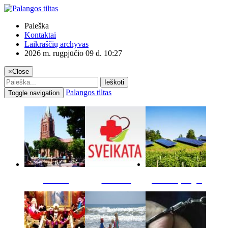
Paieška
Kontaktai
Laikraščių archyvas
2026 m. rugpjūčio 09 d. 10:27
×
Close
Ieškoti
Palangos tiltas
Toggle navigation
Miestas
Sveikata
Verslas pinigai