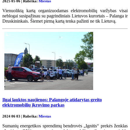
2025 05 06 | Rubrika:
Miestas
Vienuoliktą kartą organizuodamas elektromobilių varžybas visai
neblogai susipažinau su pagrindiniais Lietuvos kurortais – Palanga ir
Druskininkais. Šiemet pirmą kartą tenka pažinti ne tik Lietuvą.
Ilgai lauktos naujienos: Palangoje atidarytas greito
elektromobilių įkrovimo parkas
2024 06 03 | Rubrika:
Miestas
Sumanių energetikos sprendimų bendrovės „Ignitis“ prekės ženklas