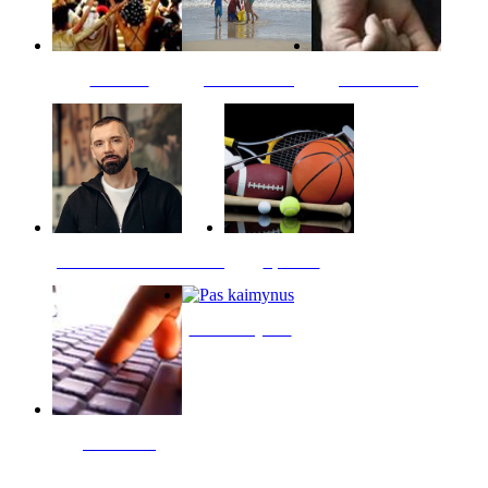
Kultūra
Jūros vaikai
Kriminalai
PT redaktoriaus skiltis
Sportas
Pas kaimynus
Skelbimai