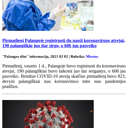
Pirmadienį Palangoje registruoti du nauji koronaviruso atvejai,
190 palangiškių juo dar sirgo, o 606 jau pasveiko
"Palangos tilto" informacija, 2021 02 02 | Rubrika:
Miestas
Pirmadienį, vasario 1 d., Palangoje buvo registruoti du koronaviruso
atvejai, 190 palangiškiai buvo laikomi juo dar sergantys, o 606 jau
pasveiko. Bendras COVID-19 atvejų skaičius pirmadienį buvo 823,
devyni palangiškiai nuo koronaviruso mire nuo pandemijos
pradžios.