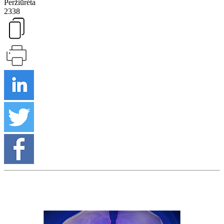
Peržiūrėta
2338