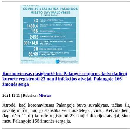
Koronovirusas pasiglemžė tris Palangos senjorus, ketvirtadienį
kurorte registruoti 23 nauji infekcijos atvejai, Palangoje 166
žmonės serga
2021 11 11 | Rubrika:
Miestas
Atrodė, kad koronavirusas Palangoje buvo suvaldytas, tačiau šią
savaitę mirčių nuo jo statistika vėl liuoktelėjo į viršų. Ketvirtadienį
(lapkričio 11 d.) kurorte registruoti 23 nauji infekcijos atvejai, šiuo
metu Palangoje 166 žmonės serga ja.