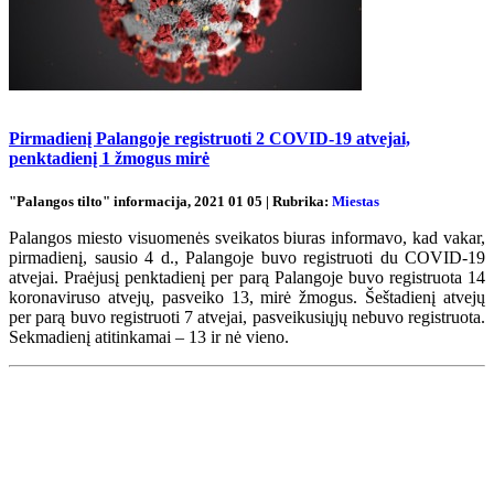
Pirmadienį Palangoje registruoti 2 COVID-19 atvejai,
penktadienį 1 žmogus mirė
"Palangos tilto" informacija, 2021 01 05 | Rubrika:
Miestas
Palangos miesto visuomenės sveikatos biuras informavo, kad vakar,
pirmadienį, sausio 4 d., Palangoje buvo registruoti du COVID-19
atvejai. Praėjusį penktadienį per parą Palangoje buvo registruota 14
koronaviruso atvejų, pasveiko 13, mirė žmogus. Šeštadienį atvejų
per parą buvo registruoti 7 atvejai, pasveikusiųjų nebuvo registruota.
Sekmadienį atitinkamai – 13 ir nė vieno.
Renginių kalendorius