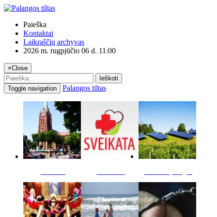
Paieška
Kontaktai
Laikraščių archyvas
2026 m. rugpjūčio 06 d. 11:00
×
Close
Ieškoti
Palangos tiltas
Toggle navigation
Miestas
Sveikata
Verslas pinigai