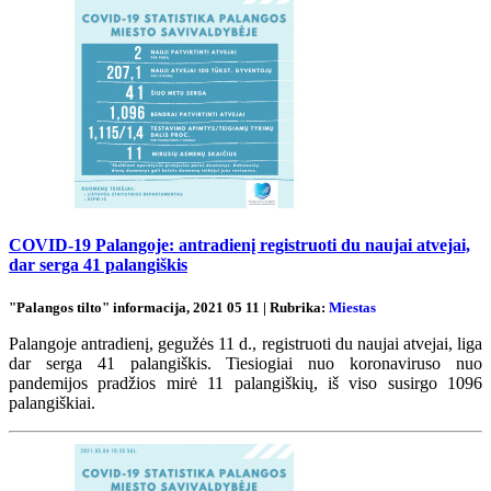
COVID-19 Palangoje: antradienį registruoti du naujai atvejai,
dar serga 41 palangiškis
"Palangos tilto" informacija, 2021 05 11 | Rubrika:
Miestas
Palangoje antradienį, gegužės 11 d., registruoti du naujai atvejai, liga
dar serga 41 palangiškis. Tiesiogiai nuo koronaviruso nuo
pandemijos pradžios mirė 11 palangiškių, iš viso susirgo 1096
palangiškiai.