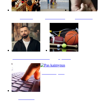
Kultūra
Jūros vaikai
Kriminalai
PT redaktoriaus skiltis
Sportas
Pas kaimynus
Skelbimai