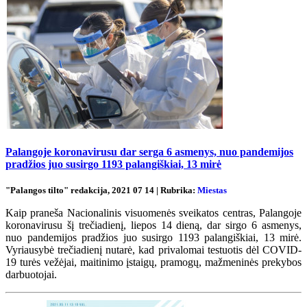
Palangoje koronavirusu dar serga 6 asmenys, nuo pandemijos
pradžios juo susirgo 1193 palangiškiai, 13 mirė
"Palangos tilto" redakcija, 2021 07 14 | Rubrika:
Miestas
Kaip praneša Nacionalinis visuomenės sveikatos centras, Palangoje
koronavirusu šį trečiadienį, liepos 14 dieną, dar sirgo 6 asmenys,
nuo pandemijos pradžios juo susirgo 1193 palangiškiai, 13 mirė.
Vyriausybė trečiadienį nutarė, kad privalomai testuotis dėl COVID-
19 turės vežėjai, maitinimo įstaigų, pramogų, mažmeninės prekybos
darbuotojai.