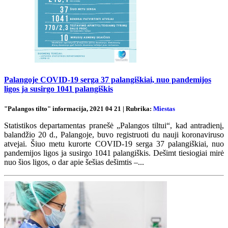
Palangoje COVID-19 serga 37 palangiškiai, nuo pandemijos
ligos ja susirgo 1041 palangiškis
"Palangos tilto" informacija, 2021 04 21 | Rubrika:
Miestas
Statistikos departamentas pranešė „Palangos tiltui“, kad antradienį,
balandžio 20 d., Palangoje, buvo registruoti du nauji koronaviruso
atvejai. Šiuo metu kurorte COVID-19 serga 37 palangiškiai, nuo
pandemijos ligos ja susirgo 1041 palangiškis. Dešimt tiesiogiai mirė
nuo šios ligos, o dar apie šešias dešimtis –...