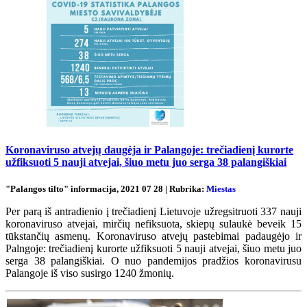
Koronaviruso atvejų daugėja ir Palangoje: trečiadienį kurorte
užfiksuoti 5 nauji atvejai, šiuo metu juo serga 38 palangiškiai
"Palangos tilto" informacija, 2021 07 28 | Rubrika:
Miestas
Per parą iš antradienio į trečiadienį Lietuvoje užregsitruoti 337 nauji
koronaviruso atvejai, mirčių nefiksuota, skiepų sulaukė beveik 15
tūkstančių asmenų. Koronaviruso atvejų pastebimai padaugėjo ir
Palngoje: trečiadienį kurorte užfiksuoti 5 nauji atvejai, šiuo metu juo
serga 38 palangiškiai. O nuo pandemijos pradžios koronavirusu
Palangoje iš viso susirgo 1240 žmonių.