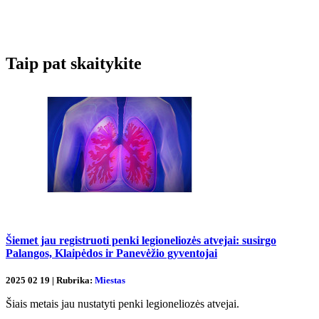
Taip pat skaitykite
Šiemet jau registruoti penki legioneliozės atvejai: susirgo
Palangos, Klaipėdos ir Panevėžio gyventojai
2025 02 19 | Rubrika:
Miestas
Šiais metais jau nustatyti penki legioneliozės atvejai.