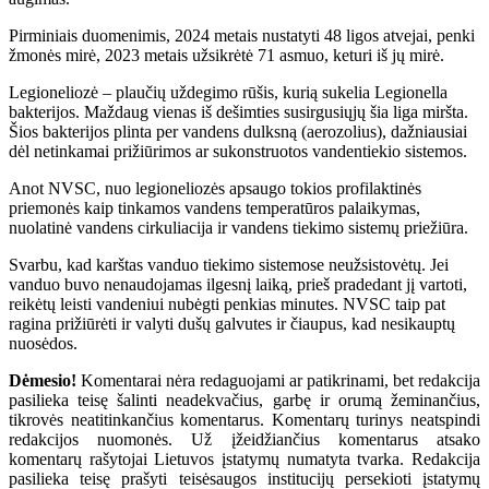
Pirminiais duomenimis, 2024 metais nustatyti 48 ligos atvejai, penki
žmonės mirė, 2023 metais užsikrėtė 71 asmuo, keturi iš jų mirė.
Legioneliozė – plaučių uždegimo rūšis, kurią sukelia Legionella
bakterijos. Maždaug vienas iš dešimties susirgusiųjų šia liga miršta.
Šios bakterijos plinta per vandens dulksną (aerozolius), dažniausiai
dėl netinkamai prižiūrimos ar sukonstruotos vandentiekio sistemos.
Anot NVSC, nuo legioneliozės apsaugo tokios profilaktinės
priemonės kaip tinkamos vandens temperatūros palaikymas,
nuolatinė vandens cirkuliacija ir vandens tiekimo sistemų priežiūra.
Svarbu, kad karštas vanduo tiekimo sistemose neužsistovėtų. Jei
vanduo buvo nenaudojamas ilgesnį laiką, prieš pradedant jį vartoti,
reikėtų leisti vandeniui nubėgti penkias minutes. NVSC taip pat
ragina prižiūrėti ir valyti dušų galvutes ir čiaupus, kad nesikauptų
nuosėdos.
Dėmesio!
Komentarai nėra redaguojami ar patikrinami, bet redakcija
pasilieka teisę šalinti neadekvačius, garbę ir orumą žeminančius,
tikrovės neatitinkančius komentarus. Komentarų turinys neatspindi
redakcijos nuomonės. Už įžeidžiančius komentarus atsako
komentarų rašytojai Lietuvos įstatymų numatyta tvarka. Redakcija
pasilieka teisę prašyti teisėsaugos institucijų persekioti įstatymų