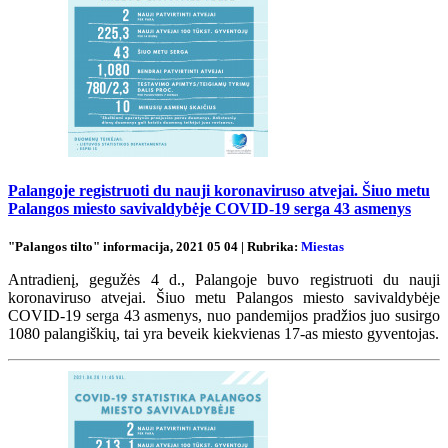
Palangoje registruoti du nauji koronaviruso atvejai. Šiuo metu
Palangos miesto savivaldybėje COVID-19 serga 43 asmenys
"Palangos tilto" informacija, 2021 05 04 | Rubrika:
Miestas
Antradienį, gegužės 4 d., Palangoje buvo registruoti du nauji
koronaviruso atvejai. Šiuo metu Palangos miesto savivaldybėje
COVID-19 serga 43 asmenys, nuo pandemijos pradžios juo susirgo
1080 palangiškių, tai yra beveik kiekvienas 17-as miesto gyventojas.