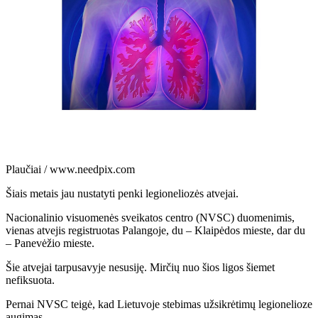
Plaučiai / www.needpix.com
Šiais metais jau nustatyti penki legioneliozės atvejai.
Nacionalinio visuomenės sveikatos centro (NVSC) duomenimis,
vienas atvejis registruotas Palangoje, du – Klaipėdos mieste, dar du
– Panevėžio mieste.
Šie atvejai tarpusavyje nesusiję. Mirčių nuo šios ligos šiemet
nefiksuota.
Pernai NVSC teigė, kad Lietuvoje stebimas užsikrėtimų legionelioze
augimas.