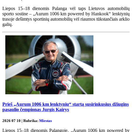
Liepos 15–18 dienomis Palanga vėl taps Lietuvos automobilių
sporto sostine – „Aurum 1006 km powered by Hankook“ lenktynių
trasoje dešimtys sportinių automobilių vėl riaumos tūkstančiais arklio
galių.
Prieš „Aurum 1006 km lenktynių“ startą susirinkusius džiugins
pasaulio čempionas Jurgis Kairys
2026 07 10 | Rubrika:
Miestas
Liepos 15–18 dienomis Palangoje, „Aurum 1006 km powered by