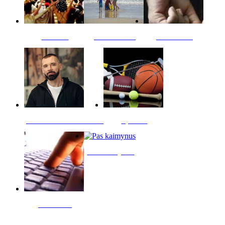
Kultūra
Jūros vaikai
Kriminalai
PT redaktoriaus skiltis
Sportas
Pas kaimynus
Skelbimai