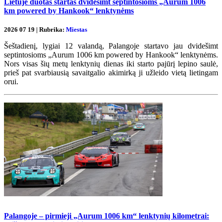
Lietuje duotas startas dvidešimt septintosioms „Aurum 1006
km powered by Hankook“ lenktynėms
2026 07 19 | Rubrika:
Miestas
Šeštadienį, lygiai 12 valandą, Palangoje startavo jau dvidešimt
septintosioms „Aurum 1006 km powered by Hankook“ lenktynėms.
Nors visas šių metų lenktynių dienas iki starto pajūrį lepino saulė,
prieš pat svarbiausią savaitgalio akimirką ji užleido vietą lietingam
orui.
Palangoje – pirmieji „Aurum 1006 km“ lenktynių kilometrai: