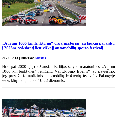
„Aurum 1006 km lenktynių“ organizatoriai jau laukia paraiškų
į 2023m. vyksiantį lietuviškąjį automobilių sporto festivalį
2022 12 13 | Rubrika:
Miestas
Nuo pat 2000-ųjų didžiausias Baltijos šalyse maratonines „Aurum
1006 km lenktynes“ rengianti VšĮ „Promo Events“ jau paviešino,
jog prestižinis, tradicinis automobilių lenktynių festivalis Palangoje
vyks kitų metų liepos 19-22 dienomis.