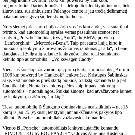
bei pagrindinis „Aurum 1006 km powered by Hankook“
organizatorius Darius Jonušis. Jis dėkojo tiek lenktynininkams, tiek
žiūrovams, susirinkusiems Palangos centre ir jau trečią dešimtmetį
palaikantiems gyvą šių lenktynių tradiciją.
Nors šiemet prie starto linijos stojo vos 16 komandų, visi sutartinai
tvirtino, kad automobilių sąrašas vertas pasaulinės scenos: net
septyni „Porsche“ bolidai, trys „Audi“, du BMW, po vieną
„Lamborghini“, „Mercedes-Benz“. Taip pat starto liniją kirto ir
puikiai šių lenktynių žiūrovams žinomas raudonas „Lada“, o bene
daugiausiai žvilgsnių sulaukė lenktynėse labai retai sutinkamo
kėbulo tipo automobilis – „Volkswagen Caddy“.
Vienas iš šio ekipažo vairuotojų, pirmą kartą startuosiantis „Aurum
1006 km powered by Hankook“ lenktynėse, Kristupas Šablinskas
sakė, kad nuotaikos prieš startą puikios, o tikslą komanda taip pat
žino tiksliai: „Nuotaikos tokios pačios kaip ir pats lenktynių
automobilis – nuotaikingos. Puikiai žinome, kad atvažiavome laimėti
ne lenktynių, o žiūrovų širdžių!“
Tiesa, automobilių iš Štutgarto dominavimas neatsitiktinis – net 15
kartų iš jau 25 įvykusių lenktynių ant aukščiausios pakylos lipo
būtent „Porsche“ automobiliais važiavusios komandos.
Vienos iš „Porsche“ automobiliais lenktyniaujančių komandų
„RIMO & LKU by EQUPAY.CH“ vadovas Aurelijus Rusteika