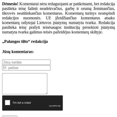
Dėmesio!
Komentarai nėra redaguojami ar patikrinami, bet redakcija
pasilieka teisę šalinti neadekvačius, garbę ir orumą žeminančius,
tikrovės neatitinkančius komentarus. Komentarų turinys neatspindi
redakcijos nuomonės. Už įžeidžiančius komentarus atsako
komentarų rašytojai Lietuvos įstatymų numatyta tvarka. Redakcija
pasilieka teisę prašyti teisėsaugos institucijų persekioti įstatymų
numatyta tvarka galimus teisės pažeidėjus komentarų skiltyje.
„Palangos tilto“ redakcija
Jūsų komentaras: