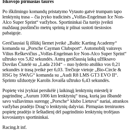
Iškovojo pirmasias taures
Po iškilmingo komandų pristatymo Vytauto gatvė trumpam tapo
lenktynių trasa – čia įvyko tradicinės „Volfas-Engelman Ice Non-
Alco Super Sprint“ varžybos. Sportininkai čia turėjo įveikti
maždaug pusšimčio metrų sprintą ir pilnai sustoti tiesiosios
pabaigoje.
Greičiausiai šį iššūkį šiemet įveikė „Baltic Karting Academy“
komanda su „Porsche Cayman Clubsport“. Automobilį vairavęs
Vilius Reškevičius „Volfas-Engelman Ice Non-Alco Super Sprint“
užtruko vos 5,82 sekundės. Antrą greičiausią laiką užfiksavo
Dovilas Čiutelė su „Lada 2104“ – nuo lyderio atsiliko vos 0,21
sekundės ir trasą įveikė per 6,03. Trečioje vietoje „Bio-Circle &
HSG by SWAG“ komanda su „Audi R8 LMS GT3 EVO II“.
Sprinto užduotyje Karolis Jovaiša užtruko 6,43 sekundės.
Popietę visi įvykiai persikėlė į laikinąjį lenktynių miestelį ir
pagrindinę „Aurum 1006 km lenktynių“ trasą, kurią jau išbandė
savo važiavimus surengę „Porsche“ klubo Lietuva“ nariai, atrankos
varžybas pradėjo Drag‘o lenktynių dalyviai. Pirmąsias treniruotes
popietę pradėjo ir šeštadienį dėl pagrindinio lenktynių trofėjaus
kovosiantys sportininkai.
Racing.lt inf.