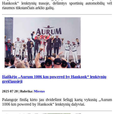
Hankook“ lenktynių trasoje, dešimtys sportinių automobilių vėl
riaumos tūkstančiais arklio galių.
Išaiškėjo „Aurum 1006 km powered by Hankook“ lenktynių
greičiausieji
2025 07 20 | Rubrika:
Miestas
Palangoje finišą kirto jau dvidešimt šeštąjį kartą vykusių „Aurum
1006 km powered by Hankook“ lenktynių dalyviai.