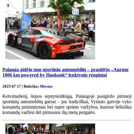
Palanga aidėjo nuo sportinių automobilių – prasidėjo „Aurum
1006 km powered by Hankook“ lenktynių renginiai
2025 07 17 | Rubrika:
Miestas
Ketvirtadienį, liepos septynioliktąją, Palangoje pasigirdo pirmieji
sportinių automobilių garsai – jau tradiciškai, Vytauto gatvėje vyko
komandų prisistatymas bei super sprinto varžybos, kuriose šešiolika
komandų varžėsi dėl pirmosios šių metų pergalės.