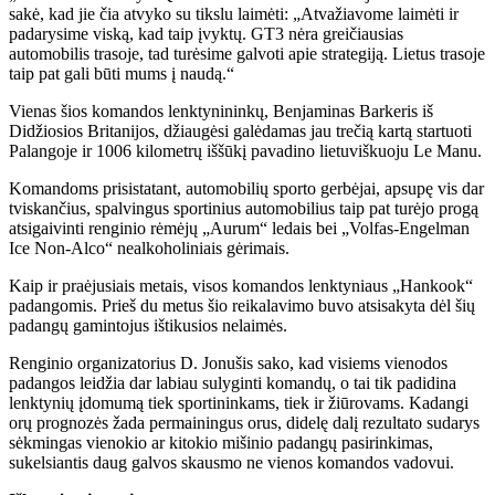
sakė, kad jie čia atvyko su tikslu laimėti: „Atvažiavome laimėti ir
padarysime viską, kad taip įvyktų. GT3 nėra greičiausias
automobilis trasoje, tad turėsime galvoti apie strategiją. Lietus trasoje
taip pat gali būti mums į naudą.“
Vienas šios komandos lenktynininkų, Benjaminas Barkeris iš
Didžiosios Britanijos, džiaugėsi galėdamas jau trečią kartą startuoti
Palangoje ir 1006 kilometrų iššūkį pavadino lietuviškuoju Le Manu.
Komandoms prisistatant, automobilių sporto gerbėjai, apsupę vis dar
tviskančius, spalvingus sportinius automobilius taip pat turėjo progą
atsigaivinti renginio rėmėjų „Aurum“ ledais bei „Volfas-Engelman
Ice Non-Alco“ nealkoholiniais gėrimais.
Kaip ir praėjusiais metais, visos komandos lenktyniaus „Hankook“
padangomis. Prieš du metus šio reikalavimo buvo atsisakyta dėl šių
padangų gamintojus ištikusios nelaimės.
Renginio organizatorius D. Jonušis sako, kad visiems vienodos
padangos leidžia dar labiau sulyginti komandų, o tai tik padidina
lenktynių įdomumą tiek sportininkams, tiek ir žiūrovams. Kadangi
orų prognozės žada permainingus orus, didelę dalį rezultato sudarys
sėkmingas vienokio ar kitokio mišinio padangų pasirinkimas,
sukelsiantis daug galvos skausmo ne vienos komandos vadovui.