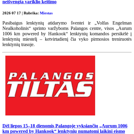
neišvengta variklio keitimo
2026 07 17 | Rubrika:
Miestas
Pasibaigus lenktynių atidarymo šventei ir „Volfas Engelman
Nealkoholinis“ sprinto varžyboms Palangos centre, visos „Aurum
1006 km powered by Hankook“ lenktynių komandos persikėlė į
lenktynių miestelį – ketvirtadienį čia vyko pirmosios treniruotės
lenktynių trasoje.
Dėl liepos 15–18 dienomis Palangoje vyksiančių „Aurum 1006
km powered by Hankook“ lenktynių numatomi laikini eismo