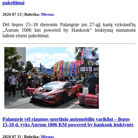
pakeitimai
2026 07 13 | Rubrika:
Miestas
Dėl liepos 15–18 dienomis Palangoje jau 27-ąjį kartą vyksiančių
„Aurum 1006 km powered by Hankook“ lenktynių numatomi
laikini eismo pakeitimai.
Palangoje vėl riaumos sportinių automobilių varikliai – liepos
15-18 d. vyks Aurum 1006 KM powered by hankook lenktynės
2026 07 11 | Rubrika:
Miestas