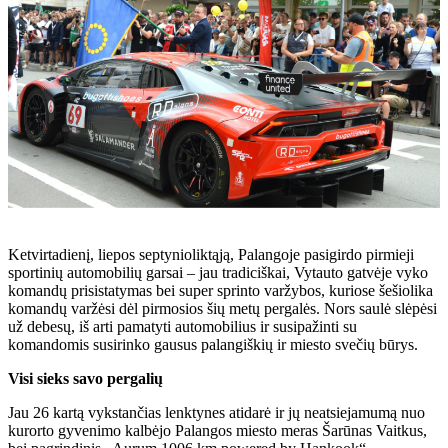
Ketvirtadienį, liepos septynioliktąją, Palangoje pasigirdo pirmieji
sportinių automobilių garsai – jau tradiciškai, Vytauto gatvėje vyko
komandų prisistatymas bei super sprinto varžybos, kuriose šešiolika
komandų varžėsi dėl pirmosios šių metų pergalės. Nors saulė slėpėsi
už debesų, iš arti pamatyti automobilius ir susipažinti su
komandomis susirinko gausus palangiškių ir miesto svečių būrys.
Visi sieks savo pergalių
Jau 26 kartą vykstančias lenktynes atidarė ir jų neatsiejamumą nuo
kurorto gyvenimo kalbėjo Palangos miesto meras Šarūnas Vaitkus,