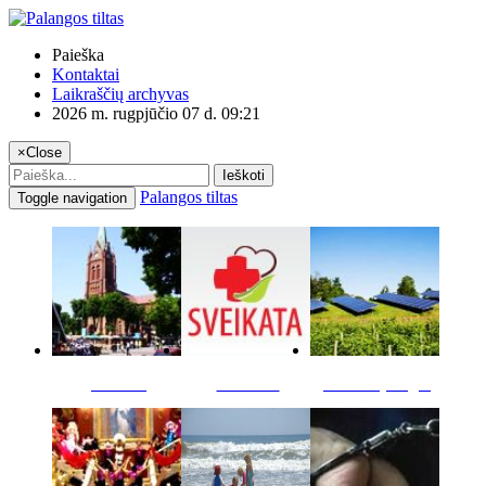
Paieška
Kontaktai
Laikraščių archyvas
2026 m. rugpjūčio 07 d. 09:21
×
Close
Ieškoti
Palangos tiltas
Toggle navigation
Miestas
Sveikata
Verslas pinigai