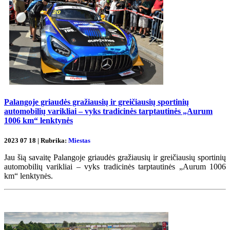
Palangoje griaudės gražiausių ir greičiausių sportinių
automobilių varikliai – vyks tradicinės tarptautinės „Aurum
1006 km“ lenktynės
2023 07 18 | Rubrika:
Miestas
Jau šią savaitę Palangoje griaudės gražiausių ir greičiausių sportinių
automobilių varikliai – vyks tradicinės tarptautinės „Aurum 1006
km“ lenktynės.