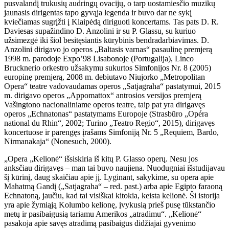
pusvalandį trukusių audringų ovacijų, o tarp uostamiesčio muzikų
jaunasis dirigentas tapo gyvąja legenda ir buvo dar ne sykį
kviečiamas sugrįžti į Klaipėdą diriguoti koncertams. Tas pats D. R.
Daviesas supažindino D. Anzolini ir su P. Glassu, su kuriuo
užsimezgė iki šiol besitęsiantis kūrybinis bendradarbiavimas. D.
Anzolini dirigavo jo operos „Baltasis varnas“ pasaulinę premjerą
1998 m. parodoje Expo’98 Lisabonoje (Portugalija), Linco
Brucknerio orkestro užsakymu sukurtos Simfonijos Nr. 8 (2005)
europinę premjerą, 2008 m. debiutavo Niujorko „Metropolitan
Opera“ teatre vadovaudamas operos „Satjagraha“ pastatymui, 2015
m. dirigavo operos „Appomattox“ antrosios versijos premjerą
Vašingtono nacionaliniame operos teatre, taip pat yra dirigavęs
operos „Echnatonas“ pastatymams Europoje (Strasbūro „Opéra
national du Rhin“, 2002; Turino „Teatro Regio“, 2015), dirigavęs
koncertuose ir parengęs įrašams Simfoniją Nr. 5 „Requiem, Bardo,
Nirmanakaja“ (Nonesuch, 2000).
„Opera „Kelionė“ išsiskiria iš kitų P. Glasso operų. Nesu jos
anksčiau dirigavęs – man tai buvo naujiena. Nuodugniai išstudijavau
šį kūrinį, daug skaičiau apie jį. Lyginant, sakykime, su opera apie
Mahatmą Gandį („Satjagraha“ – red. past.) arba apie Egipto faraoną
Echnatoną, jaučiu, kad tai visiškai kitokia, keista kelionė. Ši istorija
yra apie žymiąją Kolumbo kelionę, įvykusią prieš pusę tūkstančio
metų ir pasibaigusią tariamu Amerikos „atradimu“. „Kelionė“
pasakoja apie savęs atradimą pasibaigus didžiajai gyvenimo