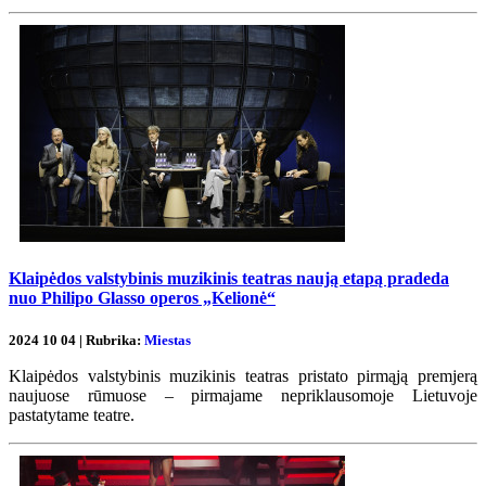
Klaipėdos valstybinis muzikinis teatras naują etapą pradeda
nuo Philipo Glasso operos „Kelionė“
2024 10 04 | Rubrika:
Miestas
Klaipėdos valstybinis muzikinis teatras pristato pirmąją premjerą
naujuose rūmuose – pirmajame nepriklausomoje Lietuvoje
pastatytame teatre.