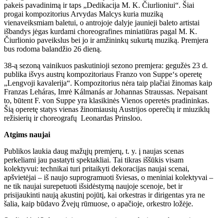
pakeis pavadinimą ir taps „Dedikacija M. K. Čiurlioniui“. Šiai
progai kompozitorius Arvydas Malcys kuria muziką
vienaveiksmiam baletui, o antrojoje dalyje jaunieji baleto artistai
išbandys jėgas kurdami choreografines miniatiūras pagal M. K.
Čiurlionio paveikslus bei jo ir amžininkų sukurtą muziką. Premjera
bus rodoma balandžio 26 dieną.
38-ą sezoną vainikuos paskutinioji sezono premjera: gegužės 23 d.
publika išvys austrų kompozitoriaus Franzo von Suppe‘s operetę
„Lengvoji kavalerija“. Kompozitorius nėra taip plačiai žinomas kaip
Franzas Leháras, Imrė Kálmanás ar Johannas Straussas. Nepaisant
to, būtent F. von Suppe yra klasikinės Vienos operetės pradininkas.
Šią operetę statys vienas žinomiausių Austrijos operečių ir miuziklų
režisierių ir choreografų Leonardas Prinsloo.
Atgims naujai
Publikos laukia daug mažųjų premjerų, t. y. į naujas scenas
perkeliami jau pastatyti spektakliai. Tai tikras iššūkis visam
kolektyvui: technikai turi pritaikyti dekoracijas naujai scenai,
apšvietėjai – iš naujo suprogramuoti šviesas, o meniniai kolektyvai –
ne tik naujai surepetuoti išsidėstymą naujoje scenoje, bet ir
prisijaukinti naują akustinį pojūtį, kai orkestras ir dirigentas yra ne
šalia, kaip būdavo Žvejų rūmuose, o apačioje, orkestro ložėje.