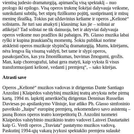
vientisą judesio dramaturgiją, apimančią visą spektaklį – nuo
prologo iki epilogo. Visą operos trukmę šokėjai dalyvauja veiksme,
suteikdami subtilų, bet stiprų fiziškumo pojūtį, sustiprinantį ir mūsų
meninę išraišką. Tokius pat uždavinius keliame ir operos „Kelionė“
solistams. Jie turi sau atsakyti į klausimą: kas jie – solistai ar
atlikėjai? Tad solistai ne tik dainuoja, bet ir aktyviai dalyvauja
operos veiksme nuo pradžios iki pabaigos. Ph. Glasso muzika labai
ryški ir kupina įtraukiančių momentų. Šokiu publikai norime
atskleisti operos muzikoje slypinčią dramaturgiją. Mums, kūrėjams,
nėra lengva šią visumą valdyti, bet tame ir slypi operos,
pasakojančios, kas yra žmoniškumas, buvimas žmogumi, grožis.
Man, kaip choreografui, labai gera matyti, kaip vyksta ši visus
transformuojanti kelionė, vedanti į premjerą“, – sako kūrėjas.
Atrasti save
Operos „Kelionė“ muzikos vadovas ir dirigentas Dante Santiago
Anzolini į Klaipėdos valstybinį muzikinį teatrą atvyksta nebe pirmą
kartą. 1994 m. lapkritį amerikiečių dirigentas Dennisas Russellas
Daviesas po apsilankymo Vilniuje, kur atliko Ph. Glasso simfoninio
paveikslo „Itaipu“ europinę premjerą, rekomendavo savo asistentą –
jauną Bonos operos teatro korepetitorių D. Anzolini tuometei
Klaipėdos valstybinio muzikinio teatro vadovei Laisvei Dautartaitei
kaip G. Verdi operos „Traviata“ pastatymo muzikos vadovą.
Paskutinį 1994-ųjų vakarą įvykusi spektaklio premjera sulaukė