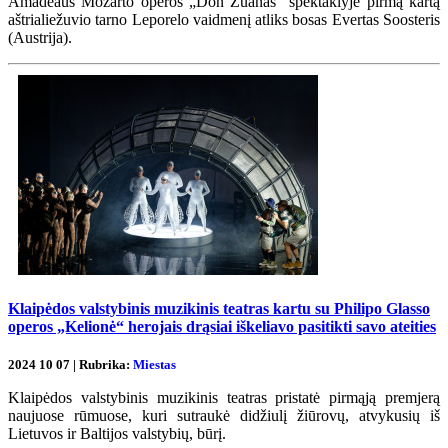
Amadeaus Mozarto operos „Don Žuanas“ spektaklyje pirmą kartą
aštrialiežuvio tarno Leporelo vaidmenį atliks bosas Evertas Soosteris
(Austrija).
Klaipėdos valstybinis muzikinis teatras kartu su Philipo Glasso
operos „Kelionė“ herojais drąsiai iškeliavo pasitikti savo ateities
2024 10 07 | Rubrika:
Miestas
Klaipėdos valstybinis muzikinis teatras pristatė pirmąją premjerą
naujuose rūmuose, kuri sutraukė didžiulį žiūrovų, atvykusių iš
Lietuvos ir Baltijos valstybių, būrį.