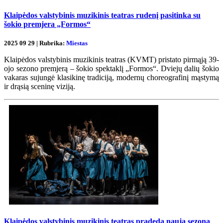
Klaipėdos valstybinis muzikinis teatras rudenį pasitinka su
šokio premjera „Formos“
2025 09 29 | Rubrika:
Miestas
Klaipėdos valstybinis muzikinis teatras (KVMT) pristato pirmąją 39-
ojo sezono premjerą – šokio spektaklį „Formos“. Dviejų dalių šokio
vakaras sujungė klasikinę tradiciją, modernų choreografinį mąstymą
ir drąsią sceninę viziją.
Klaipėdos valstybinis muzikinis teatras pradeda naują sezoną