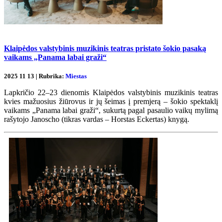
Klaipėdos valstybinis muzikinis teatras pristato šokio pasaką
vaikams „Panama labai graži“
2025 11 13 | Rubrika:
Miestas
Lapkričio 22–23 dienomis Klaipėdos valstybinis muzikinis teatras
kvies mažuosius žiūrovus ir jų šeimas į premjerą – šokio spektaklį
vaikams „Panama labai graži“, sukurtą pagal pasaulio vaikų mylimą
rašytojo Janoscho (tikras vardas – Horstas Eckertas) knygą.