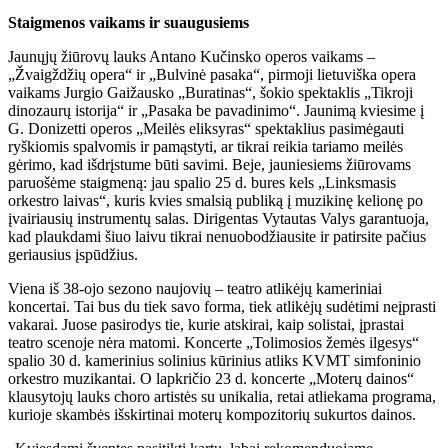
Staigmenos vaikams ir suaugusiems
Jaunųjų žiūrovų lauks Antano Kučinsko operos vaikams –
„Žvaigždžių opera“ ir „Bulvinė pasaka“, pirmoji lietuviška opera
vaikams Jurgio Gaižausko „Buratinas“, šokio spektaklis „Tikroji
dinozaurų istorija“ ir „Pasaka be pavadinimo“. Jaunimą kviesime į
G. Donizetti operos „Meilės eliksyras“ spektaklius pasimėgauti
ryškiomis spalvomis ir pamąstyti, ar tikrai reikia tariamo meilės
gėrimo, kad išdrįstume būti savimi. Beje, jauniesiems žiūrovams
paruošėme staigmeną: jau spalio 25 d. bures kels „Linksmasis
orkestro laivas“, kuris kvies smalsią publiką į muzikinę kelionę po
įvairiausių instrumentų salas. Dirigentas Vytautas Valys garantuoja,
kad plaukdami šiuo laivu tikrai nenuobodžiausite ir patirsite pačius
geriausius įspūdžius.
Viena iš 38-ojo sezono naujovių – teatro atlikėjų kameriniai
koncertai. Tai bus du tiek savo forma, tiek atlikėjų sudėtimi neįprasti
vakarai. Juose pasirodys tie, kurie atskirai, kaip solistai, įprastai
teatro scenoje nėra matomi. Koncerte „Tolimosios žemės ilgesys“
spalio 30 d. kamerinius solinius kūrinius atliks KVMT simfoninio
orkestro muzikantai. O lapkričio 23 d. koncerte „Moterų dainos“
klausytojų lauks choro artistės su unikalia, retai atliekama programa,
kurioje skambės išskirtinai moterų kompozitorių sukurtos dainos.