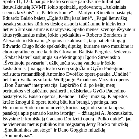
Spalio 11, 12 d. naujoje teatro scenoje parodysime turbūt patį
lietuviškiausią KVMT šokio spektaklį, apdovanotą „Auksiniais
scenos kryžiais“ ir „Padėkos kauke“ – Martyno Rimeikio pastatytą
Eduardo Balsio baletą „Eglė žalčių karalienė“. „Pagal lietuvišką
pasaką sukurtas kūrinys tiesiog alsuoja tautiškumu ir kiekvieno
lietuvio širdžiai artimais naratyvais. Spalio mėnesį scenoje išvysite ir
kitus ryškiausius mūsų šokio spektaklius – Roberto Bondaros ir
Alexanderio Ekmano „Sapnus ir kaktusus“, taip pat efektingąjį
Edwardo Clugo šokio spektaklių diptiką, kuriame savo muzikine ir
choreografine gelme kerintis Giovanni Battista Pergolesi šedevras
„Stabat Mater“ susijungia su efektinguoju Igorio Stravinskio
„Šventuoju pavasariu“, užliejančiu sceną vandens ir šokio
kaskadomis. Į naująją teatro sceną sugrįžta ir Gyčio Padegimo
režisuota romantiškoji Antoníno Dvořáko opera-pasaka „Undinė“
bei Jono Vaitkaus sukurta Wolfgango Amadeaus Mozarto operos
„Don Žuanas“ interpretacija. Lapkričio 8 d. po kelių metų
pertraukos vėl galėsime pasinerti į režisieriaus Gyčio Padegimo
pastatytos E. Balsio operos „Kelionė į Tilžę“ muziką. Klaipėdos
krašto žmogui ši opera turėtų būti itin brangi, ypatinga, nes
Hermanno Sudermanno novelė, kurios pagrindu sukurta opera,
pasakoja apie pamario krašto istoriją“, – džiaugėsi A. Juozauskaitė.
Išvysime ir komiškąją Gaetano Donizetti operą „Pulko duktė“, jau
ne vienerius metus publikos itin mėgstamą Jerry Bocko miuziklą
„Smuikininkas ant stogo“ ir Dano Goggino miuziklą
„Šounuolynas“.