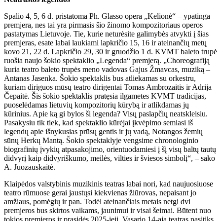
Spalio 4, 5, 6 d. pristatoma Ph. Glasso opera „Kelionė“ – ypatinga
premjera, nes tai yra pirmasis šio žinomo kompozitoriaus operos
pastatymas Lietuvoje. Tie, kurie neturėsite galimybės atvykti į šias
premjeras, esate labai laukiami lapkričio 15, 16 ir ateinančių metų
kovo 21, 22 d. Lapkričio 29, 30 ir gruodžio 1 d. KVMT baleto trupė
ruošia naujo šokio spektaklio „Legenda“ premjerą. „Choreografiją
kuria teatro baleto trupės meno vadovas Gajus Žmavcas, muziką –
Antanas Jasenka. Šokio spektaklis bus atliekamas su orkestru,
kuriam diriguos mūsų teatro dirigentai Tomas Ambrozaitis ir Adrija
Čepaitė. Šis šokio spektaklis pratęsia ilgametes KVMT tradicijas,
puoselėdamas lietuvių kompozitorių kūrybą ir atlikdamas jų
kūrinius. Apie ką gi bylos ši legenda? Visų paslapčių neatskleisiu.
Pasakysiu tik tiek, kad spektaklio kūrėjai įkvėpimo semiasi iš
legendų apie išnykusias prūsų gentis ir jų vadą, Notangos žemių
sūnų Herkų Mantą. Šokio spektaklyje vengsime chronologinio
biografinių įvykių atpasakojimo, orientuodamiesi į šį visų baltų tautų
didvyrį kaip didvyriškumo, meilės, vilties ir šviesos simbolį“, – sako
A. Juozauskaitė.
Klaipėdos valstybinis muzikinis teatras labai nori, kad naujuosiuose
teatro rūmuose gerai jaustųsi kiekvienas žiūrovas, nepaisant jo
amžiaus, pomėgių ir pan. Todėl ateinančiais metais netgi dvi
premjeros bus skirtos vaikams, jaunimui ir visai šeimai. Būtent nuo
tokios premjeros ir prasidės 2025-ieji. Vasario 14-ąją teatras pasitiks