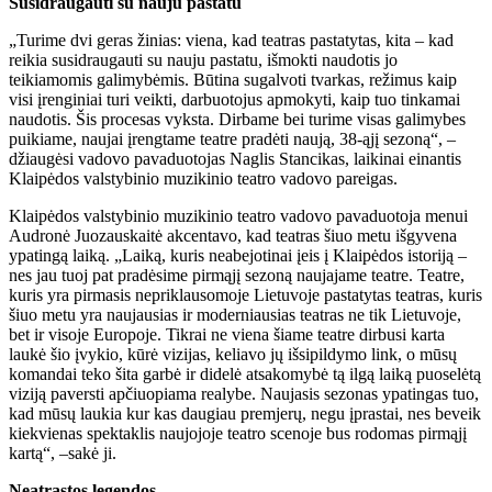
Susidraugauti su nauju pastatu
„Turime dvi geras žinias: viena, kad teatras pastatytas, kita – kad
reikia susidraugauti su nauju pastatu, išmokti naudotis jo
teikiamomis galimybėmis. Būtina sugalvoti tvarkas, režimus kaip
visi įrenginiai turi veikti, darbuotojus apmokyti, kaip tuo tinkamai
naudotis. Šis procesas vyksta. Dirbame bei turime visas galimybes
puikiame, naujai įrengtame teatre pradėti naują, 38-ąjį sezoną“, –
džiaugėsi vadovo pavaduotojas Naglis Stancikas, laikinai einantis
Klaipėdos valstybinio muzikinio teatro vadovo pareigas.
Klaipėdos valstybinio muzikinio teatro vadovo pavaduotoja menui
Audronė Juozauskaitė akcentavo, kad teatras šiuo metu išgyvena
ypatingą laiką. „Laiką, kuris neabejotinai įeis į Klaipėdos istoriją –
nes jau tuoj pat pradėsime pirmąjį sezoną naujajame teatre. Teatre,
kuris yra pirmasis nepriklausomoje Lietuvoje pastatytas teatras, kuris
šiuo metu yra naujausias ir moderniausias teatras ne tik Lietuvoje,
bet ir visoje Europoje. Tikrai ne viena šiame teatre dirbusi karta
laukė šio įvykio, kūrė vizijas, keliavo jų išsipildymo link, o mūsų
komandai teko šita garbė ir didelė atsakomybė tą ilgą laiką puoselėtą
viziją paversti apčiuopiama realybe. Naujasis sezonas ypatingas tuo,
kad mūsų laukia kur kas daugiau premjerų, negu įprastai, nes beveik
kiekvienas spektaklis naujojoje teatro scenoje bus rodomas pirmąjį
kartą“, –sakė ji.
Neatrastos legendos