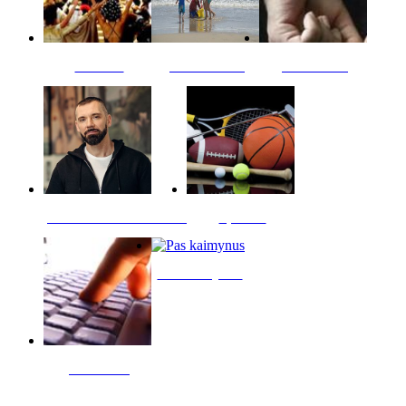
Kultūra
Jūros vaikai
Kriminalai
PT redaktoriaus skiltis
Sportas
Pas kaimynus
Skelbimai