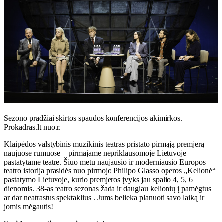
Sezono pradžiai skirtos spaudos konferencijos akimirkos.
Prokadras.lt nuotr.
Klaipėdos valstybinis muzikinis teatras pristato pirmąją premjerą
naujuose rūmuose – pirmajame nepriklausomoje Lietuvoje
pastatytame teatre. Šiuo metu naujausio ir moderniausio Europos
teatro istorija prasidės nuo pirmojo Philipo Glasso operos „Kelionė“
pastatymo Lietuvoje, kurio premjeros įvyks jau spalio 4, 5, 6
dienomis. 38-as teatro sezonas žada ir daugiau kelionių į pamėgtus
ar dar neatrastus spektaklius . Jums belieka planuoti savo laiką ir
jomis mėgautis!