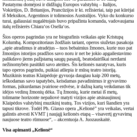
Pastatymu domėjosi ir didžiųjų Europos valstybių – Italijos,
Vokietijos, D. Britanijos, Prancūzijos ir kt. režisieriai, taip pat kūrėjai
iš Meksikos, Argentinos ir tolimosios Australijos. Vyko du konkurso
turai, galiausiai nugalėtojais buvo pripažinta komanda, vadovaujama
italų režisierės Chiara‘os Osella‘os.
Šios operos pagrindas yra ne biografinis veikalas apie Kristupą
Kolumbą. Kompozitoriaus žodžiais tariant, operos siužetas pasakoja
„apie atradimus ir atradėjus – tuos bebaimius žmones, kurie nuo pat
žmonijos istorijos pradžios savo noru ir net be jokio apgailestavimo
palikdavo jiems pažįstamą saugų pasaulį, beatodairiškai nerdami
nežinomybėn pasitikti savo ateities. Šis kelionės naratyvas, kuris
tapo operos pagrindu, puikiai atliepia ir mūsų teatro istoriją.
Muzikinis teatras Klaipėdoje gyvuoja daugiau kaip 200 metų,
ieškodamas savo tapatybės, keisdamas pavadinimus ir gyvavimo
formas, įsikurdamas įvairiose erdvėse, ir dažną kartą veikdamas tik
idėjos vedinų žmonių dėka. Tų žmonių, kurie metai iš metų,
tolimame horizonte nepaliovė matyti vizijos apie atsinaujinusį
Klaipėdos valstybinį muzikinį teatrą. Tos vizijos, kuri šiandien yra
tapusi tikrove. Todėl Ph. Glasso opera „Kelionė” yra veikalas, vertai
galintis atvesti KVMT į naująjį kelionės etapą – visavertį gyvavimą
naujuose teatro rūmuose“, – akcentuoja A. Juozauskaitė.
Visa apimanti „Kelionė“