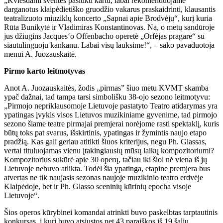
„Kviesdami šventes pasitikti kartu, labai rekomenduojame
darganotus klaipėdietiško gruodžio vakarus praskaidrinti, klausantis
teatralizuoto miuziklų koncerto „Sapnai apie Brodvėjų“, kurį kuria
Rūta Bunikytė ir Vladimiras Konstantinovas. Na, o metų sandūroje
jus džiugins Jacques‘o Offenbacho operetė „Orfėjas pragare“ su
siautulinguoju kankanu. Labai visų lauksime!“, – sako pavaduotoja
menui A. Juozauskaitė.
Pirmo karto leitmotyvas
Anot A. Juozauskaitės, žodis „pirmas” šiuo metu KVMT skamba
ypač dažnai, tad tampa tarsi simbolišku 38-ojo sezono leitmotyvu:
„Pirmojo nepriklausomoje Lietuvoje pastatyto Teatro atidarymas yra
ypatingas įvykis visos Lietuvos muzikiniame gyvenime, tad pirmojo
sezono šiame teatre pirmajai premjerai norėjome rasti spektaklį, kuris
būtų toks pat svarus, išskirtinis, ypatingas ir žymintis naujo etapo
pradžią. Kas gali geriau atitikti šiuos kriterijus, negu Ph. Glassas,
vertai tituluojamas vienu įtakingiausių mūsų laikų kompozitoriumi?
Kompozitorius sukūrė apie 30 operų, tačiau iki šiol nė viena iš jų
Lietuvoje nebuvo atlikta. Todėl šia ypatinga, etapine premjera bus
atvertas ne tik naujasis sezonas naujoje muzikinio teatro erdvėje
Klaipėdoje, bet ir Ph. Glasso sceninių kūrinių epocha visoje
Lietuvoje“.
Šios operos kūrybinei komandai atrinkti buvo paskelbtas tarptautinis
konkursas, į kurį buvo atsiųstos net 43 paraiškos iš 19 šalių.