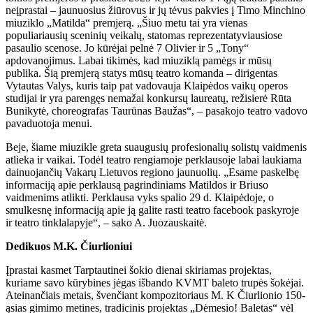
neįprastai – jaunuosius žiūrovus ir jų tėvus pakvies į Timo Minchino
miuziklo „Matilda“ premjerą. „Šiuo metu tai yra vienas
populiariausių sceninių veikalų, statomas reprezentatyviausiose
pasaulio scenose. Jo kūrėjai pelnė 7 Olivier ir 5 „Tony“
apdovanojimus. Labai tikimės, kad miuziklą pamėgs ir mūsų
publika. Šią premjerą statys mūsų teatro komanda – dirigentas
Vytautas Valys, kuris taip pat vadovauja Klaipėdos vaikų operos
studijai ir yra parengęs nemažai konkursų laureatų, režisierė Rūta
Bunikytė, choreografas Taurūnas Baužas“, – pasakojo teatro vadovo
pavaduotoja menui.
Beje, šiame miuzikle greta suaugusių profesionalių solistų vaidmenis
atlieka ir vaikai. Todėl teatro rengiamoje perklausoje labai laukiama
dainuojančių Vakarų Lietuvos regiono jaunuolių. „Esame paskelbę
informaciją apie perklausą pagrindiniams Matildos ir Briuso
vaidmenims atlikti. Perklausa vyks spalio 29 d. Klaipėdoje, o
smulkesnę informaciją apie ją galite rasti teatro facebook paskyroje
ir teatro tinklalapyje“, – sako A. Juozauskaitė.
Dedikuos M.K. Čiurlioniui
Įprastai kasmet Tarptautinei šokio dienai skiriamas projektas,
kuriame savo kūrybines jėgas išbando KVMT baleto trupės šokėjai.
Ateinančiais metais, švenčiant kompozitoriaus M. K Čiurlionio 150-
ąsias gimimo metines, tradicinis projektas „Dėmesio! Baletas“ vėl