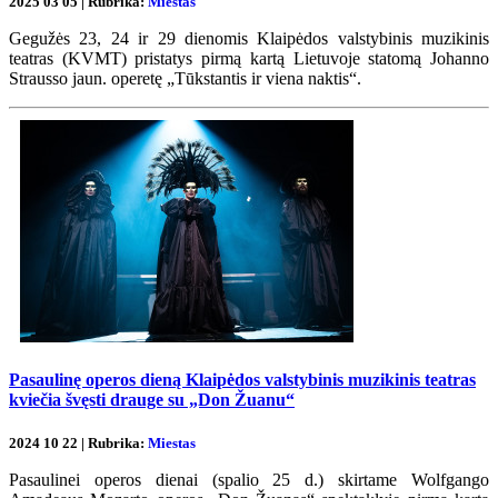
2025 03 05 | Rubrika:
Miestas
Gegužės 23, 24 ir 29 dienomis Klaipėdos valstybinis muzikinis
teatras (KVMT) pristatys pirmą kartą Lietuvoje statomą Johanno
Strausso jaun. operetę „Tūkstantis ir viena naktis“.
Pasaulinę operos dieną Klaipėdos valstybinis muzikinis teatras
kviečia švęsti drauge su „Don Žuanu“
2024 10 22 | Rubrika:
Miestas
Pasaulinei operos dienai (spalio 25 d.) skirtame Wolfgango