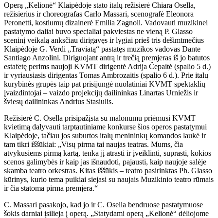
Operą „Kelionė“ Klaipėdoje stato italų režisierė Chiara Osella,
režisierius ir choreografas Carlo Massari, scenografė Eleonora
Peronetti, kostiumų dizainerė Emilia Zagnoli. Vadovauti muzikinei
pastatymo daliai buvo specialiai pakviestas ne vieną P. Glasso
sceninį veikalą anksčiau dirigavęs ir lygiai prieš tris dešimtmečius
Klaipėdoje G. Verdi „Traviatą“ pastatęs muzikos vadovas Dante
Santiago Anzolini. Diriguojant antrą ir trečią premjeras iš jo batutos
estafetę perims naujoji KVMT dirigentė Adrija Čepaitė (spalio 5 d.)
ir vyriausiasis dirigentas Tomas Ambrozaitis (spalio 6 d.). Prie italų
kūrybinės grupės taip pat prisijungė nuolatiniai KVMT spektaklių
įvaizdintojai – vaizdo projekcijų dailininkas Linartas Urniežis ir
šviesų dailininkas Andrius Stasiulis.
Režisierė C. Osella prisipažįsta su malonumu priėmusi KVMT
kvietimą dalyvauti tarptautiniame konkurse šios operos pastatymui
Klaipėdoje, tačiau jos suburtos italų menininkų komandos laukė ir
tam tikri iššūkiai: „Visų pirma tai naujas teatras. Mums, čia
atvykusiems pirmą kartą, tenka jį atrasti ir įveiklinti, suprasti, kokios
scenos galimybės ir kaip jas išnaudoti, pajausti, kaip naujoje salėje
skamba teatro orkestras. Kitas iššūkis – teatro pasirinktas Ph. Glasso
kūrinys, kurio tema puikiai siejasi su naujais Muzikinio teatro rūmais
ir čia statoma pirma premjera.“
C. Massari pasakojo, kad jo ir C. Osella bendruose pastatymuose
šokis darniai įsilieja į operą. „Statydami operą „Kelionė“ dėliojome