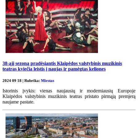
38-ąjį sezoną pradėsiantis Klaipėdos valstybinis muzikinis
teatras kviečia leistis į naujas ir pamėgtas keliones
2024 09 18 | Rubrika:
Miestas
Istorinis įvykis: vienas naujausių ir moderniausių Europoje
Klaipėdos valstybinis muzikinis teatras pristato pirmąją premjerą
naujame pastate.