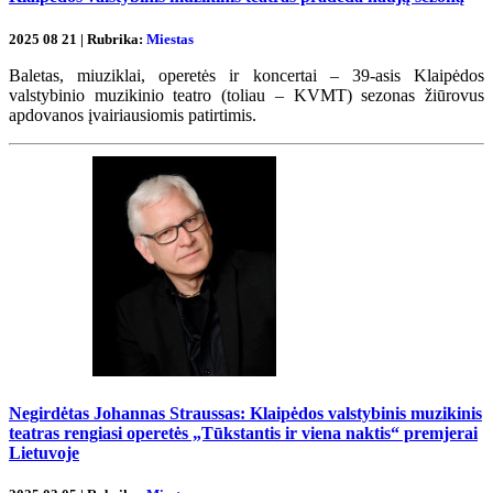
2025 08 21 | Rubrika:
Miestas
Baletas, miuziklai, operetės ir koncertai – 39-asis Klaipėdos
valstybinio muzikinio teatro (toliau – KVMT) sezonas žiūrovus
apdovanos įvairiausiomis patirtimis.
Negirdėtas Johannas Straussas: Klaipėdos valstybinis muzikinis
teatras rengiasi operetės „Tūkstantis ir viena naktis“ premjerai
Lietuvoje