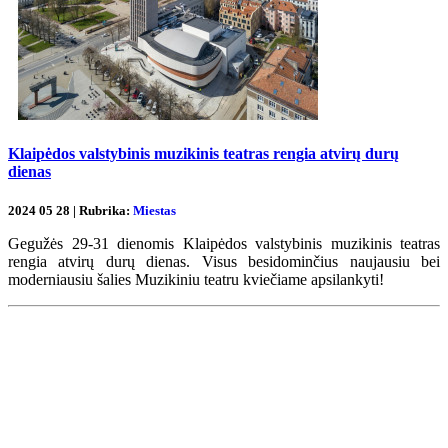
Klaipėdos valstybinis muzikinis teatras rengia atvirų durų
dienas
2024 05 28 | Rubrika:
Miestas
Gegužės 29-31 dienomis Klaipėdos valstybinis muzikinis teatras
rengia atvirų durų dienas. Visus besidominčius naujausiu bei
moderniausiu šalies Muzikiniu teatru kviečiame apsilankyti!
Renginių kalendorius