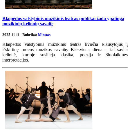
Klaipėdos valstybinis muzikinis teatras publikai žada ypatingą
muzikinių kelionių savaitę
2025 11 11 | Rubrika:
Miestas
Klaipėdos valstybinis muzikinis teatras kviečia klausytojus į
išskirtinę rudens muzikos savaitę. Kiekviena diena – tai savita
kelionė, kurioje susilieja klasika, poezija ir šiuolaikinės
interpretacijos.