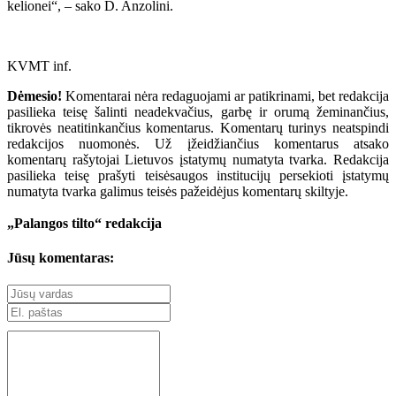
kelionei“, – sako D. Anzolini.
KVMT inf.
Dėmesio!
Komentarai nėra redaguojami ar patikrinami, bet redakcija
pasilieka teisę šalinti neadekvačius, garbę ir orumą žeminančius,
tikrovės neatitinkančius komentarus. Komentarų turinys neatspindi
redakcijos nuomonės. Už įžeidžiančius komentarus atsako
komentarų rašytojai Lietuvos įstatymų numatyta tvarka. Redakcija
pasilieka teisę prašyti teisėsaugos institucijų persekioti įstatymų
numatyta tvarka galimus teisės pažeidėjus komentarų skiltyje.
„Palangos tilto“ redakcija
Jūsų komentaras: