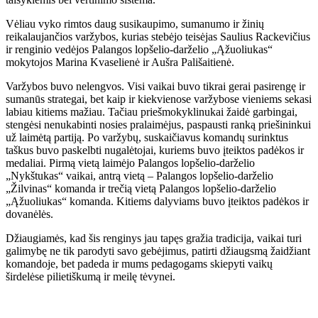
Vėliau vyko rimtos daug susikaupimo, sumanumo ir žinių
reikalaujančios varžybos, kurias stebėjo teisėjas Saulius Rackevičius
ir renginio vedėjos Palangos lopšelio-darželio „Ąžuoliukas“
mokytojos Marina Kvaselienė ir Aušra Pališaitienė.
Varžybos buvo nelengvos. Visi vaikai buvo tikrai gerai pasirengę ir
sumanūs strategai, bet kaip ir kiekvienose varžybose vieniems sekasi
labiau kitiems mažiau. Tačiau priešmokyklinukai žaidė garbingai,
stengėsi nenukabinti nosies pralaimėjus, paspausti ranką priešininkui
už laimėtą partiją. Po varžybų, suskaičiavus komandų surinktus
taškus buvo paskelbti nugalėtojai, kuriems buvo įteiktos padėkos ir
medaliai. Pirmą vietą laimėjo Palangos lopšelio-darželio
„Nykštukas“ vaikai, antrą vietą – Palangos lopšelio-darželio
„Žilvinas“ komanda ir trečią vietą Palangos lopšelio-darželio
„Ąžuoliukas“ komanda. Kitiems dalyviams buvo įteiktos padėkos ir
dovanėlės.
Džiaugiamės, kad šis renginys jau tapęs gražia tradicija, vaikai turi
galimybę ne tik parodyti savo gebėjimus, patirti džiaugsmą žaidžiant
komandoje, bet padeda ir mums pedagogams skiepyti vaikų
širdelėse pilietiškumą ir meilę tėvynei.