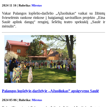
2024 11 16 | Rubrika:
Miestas
Vakar Palangos lopšelio-darželio „Ąžuoliukas“ vaikai su žibintų
švieselėmis rankose rinkose į baigiamąjį saviraiškos projekto „Eina
Saulė aplink dangų“ renginį, šešėlių teatro spektaklį „Saulė ir
mėnulis“.
Palangos lopšelyje-darželyje ,,Ąžuoliukas” apsigyveno Saulė
2024 05 06 | Rubrika:
Miestas