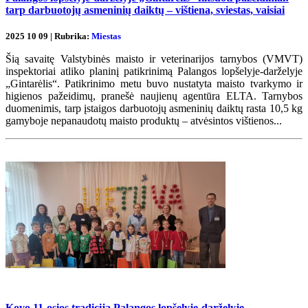
tarp darbuotojų asmeninių daiktų – vištiena, sviestas, vaisiai
2025 10 09 | Rubrika:
Miestas
Šią savaitę Valstybinės maisto ir veterinarijos tarnybos (VMVT)
inspektoriai atliko planinį patikrinimą Palangos lopšelyje-darželyje
„Gintarėlis“. Patikrinimo metu buvo nustatyta maisto tvarkymo ir
higienos pažeidimų, pranešė naujienų agentūra ELTA. Tarnybos
duomenimis, tarp įstaigos darbuotojų asmeninių daiktų rasta 10,5 kg
gamyboje nepanaudotų maisto produktų – atvėsintos vištienos...
Kovo 11-osios tradicija Palangos lopšelyje-darželyje