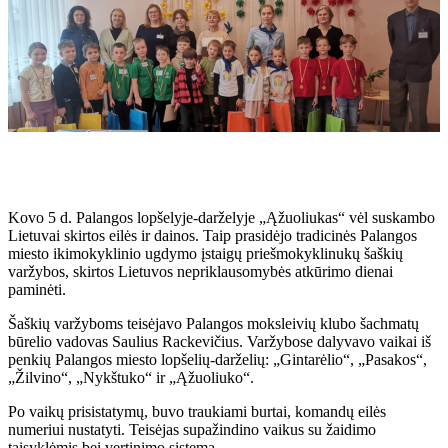
Kovo 5 d. Palangos lopšelyje-darželyje „Ąžuoliukas“ vėl suskambo
Lietuvai skirtos eilės ir dainos. Taip prasidėjo tradicinės Palangos
miesto ikimokyklinio ugdymo įstaigų priešmokyklinukų šaškių
varžybos, skirtos Lietuvos nepriklausomybės atkūrimo dienai
paminėti.
Šaškių varžyboms teisėjavo Palangos moksleivių klubo šachmatų
būrelio vadovas Saulius Rackevičius. Varžybose dalyvavo vaikai iš
penkių Palangos miesto lopšelių-darželių: „Gintarėlio“, „Pasakos“,
„Žilvino“, „Nykštuko“ ir „Ąžuoliuko“.
Po vaikų prisistatymų, buvo traukiami burtai, komandų eilės
numeriui nustatyti. Teisėjas supažindino vaikus su žaidimo
taisyklėmis bei vertinimo sistema.