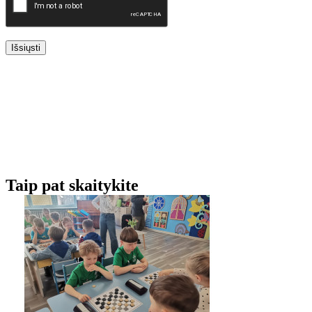
Išsiųsti
Taip pat skaitykite