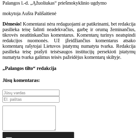
Palangos l.-d. „Ąžuoliukas“ priešmokyklinio ugdymo
mokytoja Aušra Pališaitienė
Dėmesio!
Komentarai nėra redaguojami ar patikrinami, bet redakcija
pasilieka teisę šalinti neadekvačius, garbę ir orumą žeminančius,
tikrovės neatitinkančius komentarus. Komentarų turinys neatspindi
redakcijos nuomonės. Už įžeidžiančius komentarus atsako
komentarų rašytojai Lietuvos įstatymų numatyta tvarka. Redakcija
pasilieka teisę prašyti teisėsaugos institucijų persekioti įstatymų
numatyta tvarka galimus teisės pažeidėjus komentarų skiltyje.
„Palangos tilto“ redakcija
Jūsų komentaras: