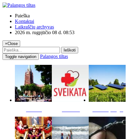
Paieška
Kontaktai
Laikraščių archyvas
2026 m. rugpjūčio 08 d. 08:53
×
Close
Ieškoti
Palangos tiltas
Toggle navigation
Miestas
Sveikata
Verslas pinigai