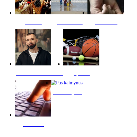
Kultūra
Jūros vaikai
Kriminalai
PT redaktoriaus skiltis
Sportas
Pas kaimynus
Skelbimai