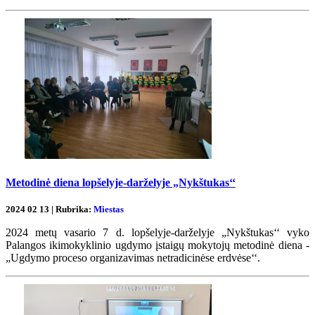
Metodinė diena lopšelyje-darželyje „Nykštukas‘‘
2024 02 13 | Rubrika:
Miestas
2024 metų vasario 7 d. lopšelyje-darželyje „Nykštukas‘‘ vyko
Palangos ikimokyklinio ugdymo įstaigų mokytojų metodinė diena -
„Ugdymo proceso organizavimas netradicinėse erdvėse‘‘.