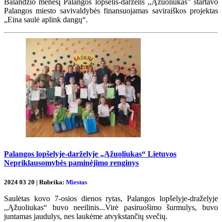
Balandžio mėnesį Palangos lopšelis-darželis ,,Ąžuoliukas” startavo
Palangos miesto savivaldybės finansuojamas saviraiškos projektas
„Eina saulė aplink dangų“.
Palangos lopšelyje-darželyje „Ąžuoliukas“ Lietuvos
Nepriklausomybės paminėjimo renginys
2024 03 20 | Rubrika:
Miestas
Saulėtas kovo 7-osios dienos rytas, Palangos lopšelyje-draželyje
,,Ąžuoliukas“ buvo neeilinis...Virė pasiruošimo šurmulys, buvo
juntamas jaudulys, nes laukėme atvykstančių svečių.