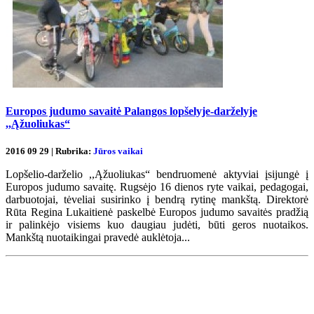
Europos judumo savaitė Palangos lopšelyje-darželyje
,,Ąžuoliukas“
2016 09 29 | Rubrika:
Jūros vaikai
Lopšelio-darželio ,,Ąžuoliukas“ bendruomenė aktyviai įsijungė į
Europos judumo savaitę. Rugsėjo 16 dienos ryte vaikai, pedagogai,
darbuotojai, tėveliai susirinko į bendrą rytinę mankštą. Direktorė
Rūta Regina Lukaitienė paskelbė Europos judumo savaitės pradžią
ir palinkėjo visiems kuo daugiau judėti, būti geros nuotaikos.
Mankštą nuotaikingai pravedė auklėtoja...
Renginių kalendorius