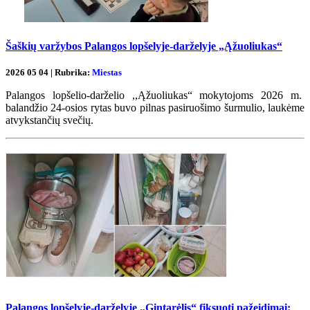
Šaškių varžybos Palangos lopšelyje-darželyje „Ąžuoliukas“
2026 05 04 | Rubrika:
Miestas
Palangos lopšelio-darželio ,,Ąžuoliukas“ mokytojoms 2026 m.
balandžio 24-osios rytas buvo pilnas pasiruošimo šurmulio, laukėme
atvykstančių svečių.
Palangos lopšelyje-darželyje „Gintarėlis“ fiksuoti pažeidimai: