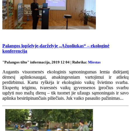
Palangos lopšelyje-darželyje ,,Ąžuoliukas“ – ekologinė
konferencija
"Palangos tilto" informacija, 2019 12 04 | Rubrika:
Miestas
Augantis visuomenės ekologinis sąmoningumas lemia didėjantį
dėmesį aplinkosaugai, atsakingesniam vartojimui ir atliekų
perdirbimui. Kartu ryškėja ir ekologinio vaikų švietimo svarba.
Ekspertų teigimu, tvaresnės vaikų gyvensenos įpročius svarbu
ugdyti nuo mažų dienų – tik tuomet jie užaugs sąmoningais ir savo
aplinka besirūpinančiais piliečiais. Juk vaiko pasaulio pažinimas...