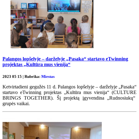
Palangos lopšelyje – darželyje „Pasaka“ startavo eTwinning
projektas „Kultūra mus vienija“
2023 05 15 | Rubrika:
Miestas
Ketvirtadieni gegužės 11 d. Palangos lopšelyje – darželyje „Pasaka“
startavo eTwinning projektas „Kultūra mus vienija“ (CULTURE
BRINGS TOGETHER). Šį projektą įgyvendina „Rudnosiukų“
grupės vaikai.