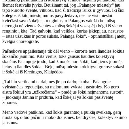
šiemet festivalis įvyks. Bet žinant tai, jog „Palangos miestely“ jau
tapo kurorto švente, viliuosi, kad ši tradicija išliks ir gyvuos. Iki šiol
kolegos iš kitų miestų mums pavydėdavo, nes ne visi miestai
kviečiasi savo šokėjus į renginius, o Palangos valdžia be mūsų
nerengia nė vienos šventės – mūsų šokėjai vos spėja bėgti iš vieno
renginio į kitą. Tad galvoju, kad veiklos, kurias įskiepijau, nesustos
– ratas užsuktas ir poros suksis, Palanga šoks“, - optimistiškai į ateitį
žvelgia choreografė.
Pašnekovė apgailestauja tik dėl vieno – kurorte nėra liaudies šokius
šokančio jaunimo. Kita vertus, toks gausus liaudies kolektyvų
skaičius Palangoje įrodo, kad žmonės nori šokti, kad jiems įdomūs
lietuvių liaudies šokiai. Beje, mūsų miesto kolektyvų gretose sukasi
ir šokėjai iš Kretingos, Klaipėdos.
„Tai itin vertinami nariai, nes jie po darbų skuba į Palangoje
vykstančias repeticijas, su malonumu vyksta į gastroles. Ko gero
aistra šokiui yra „užkrečiama“ – pradėjus šokti neįmanoma sustoti“,
– juokauja Janina ir priduria, kad šokėjai ya šokiui pasišventę
žmonės.
Meno vadovė patikino, kad šokis garantuoja puikią sveikatą, gerą
nuotaiką, o tuo pačiu ir moko drausmės, bendrystės, kolektyviškumo
jausmus.