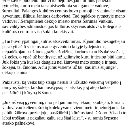
Prie kavos puodelio mudvi kalbėjomės jau nurimus padėkos
rytmečio, kurio metu tarsi atsisveikinta su ilgamete vadove,
šurmuliui. Palangos kultūros centras buvo pirmoji ir vienintele visam
gyvenimui išlikusi Janinos darbovietė. Tad padėkos rytmetyje meno
vadovei J.Serapinienei dėkojo miesto meras Šarūnas Vaitkus,
savivaldybės administracijos kultūros skyriaus atstovai, kolegos iš
kultūros centro ir visų šokių kolektyvai.
„Tai buvo ypatingai jautrus atsisveikinimas. Iš jaudulio nesugebėjau
pasakyti ačiū visiems mane gyvenimo kelyje lydėjusiems,
nepadėkojau ir už tuos gražius žodžius, kuriuos man išsakė svečiai,
už gėles, o ypač už bendrystę, už galimybę kurti ir tiesiog būti kartu.
Juk šokis yra kur kas daugiau nei žiūrovas mato scenoje ir mes,
šokėjai, tai žinome. Ačiū jums visiems už tai, kas mus sujungė“, –
dėkojo Janina.
Paklausta, ką veiks taip staiga nėrusi iš užsukto veiksmų verpeto į
ramybę, šokėja kukliai nusišypsojusi atsakė, jog atėjo laikas
pasižiūrėti į kūrybą iš šono.
„Juk aš visą gyvenimą, nuo pat jaunumės, lėkiau, skubėjau, kūriau,
vadovavau keliems šokių kolektyvams vienu metu ir neturėjau laiko
pabūti žiūrovo pozicijoje, pasižiūrėti į kūrėjus tarsi iš šono. Visada to
labai troškau ir pagaliau galiu sau šitai leisti“, - su ramia šypsena
atsako pašnekovė.