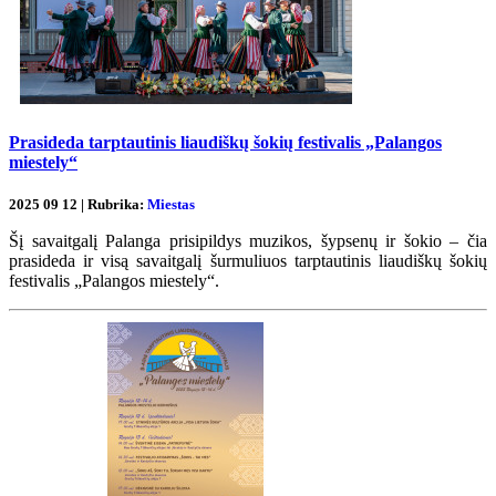
Prasideda tarptautinis liaudiškų šokių festivalis „Palangos
miestely“
2025 09 12 | Rubrika:
Miestas
Šį savaitgalį Palanga prisipildys muzikos, šypsenų ir šokio – čia
prasideda ir visą savaitgalį šurmuliuos tarptautinis liaudiškų šokių
festivalis „Palangos miestely“.