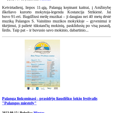
Ketvirtadienį, liepos 11-ąją, Palangą kepinant kaitrai, į Amžinybę
iškeliavo kurorto mokytoja-legenda Kostancija Strikienė. Jai
buvo 91-eri. Išugdžiusi meilę muzikai – ji daugiau nei 40 metų dėstė
muziką Palangos S. Vainiūno muzikos mokykloje – gyvenimui ir
tikėjimui, ji palietė tūkstančių mokinių, pasklidusių po visą pasaulį,
širdis. Taip pat – ir buvusio savo mokinio, dabartinio...
Palanga linksminasi - prasidėjo liaudiškų šokių festivalis
"Palangos miestely"
2023 09 15 | Rubrika:
Miestas