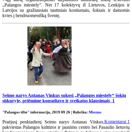
„Palangos miestely”. Net 17 kolektyvų iš Lietuvos, Lenkijos ir
Latvijos su gražiausiais tautiniais kostiumais, šokiais ir dainomis
kvies į bendruomenišką šventę.
Seimo narys Antanas Vinkus sukosi „Palangos miestely“ šokių
sūkuryje, priėmime konsultavo ir sveikatos klausimais
1
"Palangos tilto" informacija, 2019 09 26 | Rubrika:
Miestas
Komentarai
1
Praėjusį penktadienį Seimo narys Antanas Vinkus,
pakviestas Palangos kultūros ir jaunimo centro bei Pasaulio lietuvių