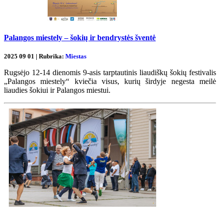
Palangos miestely – šokių ir bendrystės šventė
2025 09 01 | Rubrika:
Miestas
Rugsėjo 12-14 dienomis 9-asis tarptautinis liaudiškų šokių festivalis
„Palangos miestely“ kviečia visus, kurių širdyje negesta meilė
liaudies šokiui ir Palangos miestui.