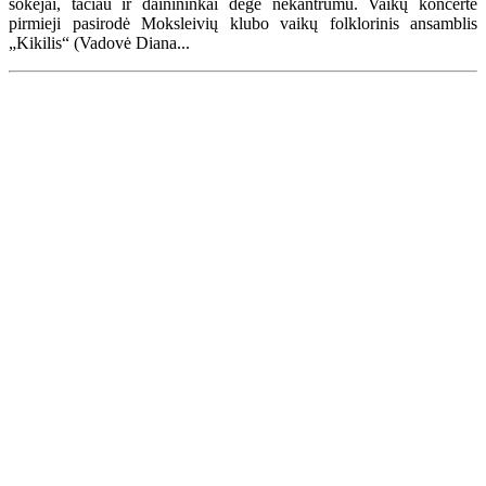
šokėjai, tačiau ir dainininkai degė nekantrumu. Vaikų koncerte
pirmieji pasirodė Moksleivių klubo vaikų folklorinis ansamblis
„Kikilis“ (Vadovė Diana...
Renginių kalendorius