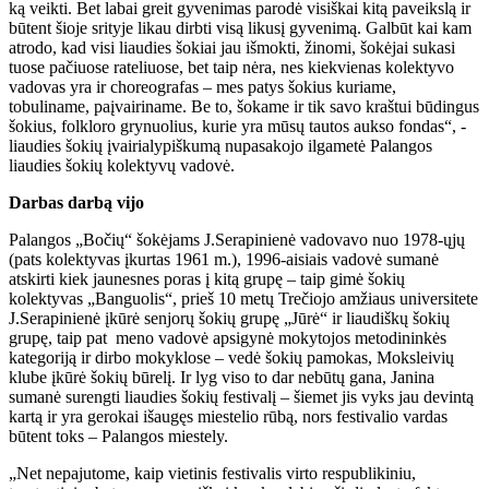
ką veikti. Bet labai greit gyvenimas parodė visiškai kitą paveikslą ir
būtent šioje srityje likau dirbti visą likusį gyvenimą. Galbūt kai kam
atrodo, kad visi liaudies šokiai jau išmokti, žinomi, šokėjai sukasi
tuose pačiuose rateliuose, bet taip nėra, nes kiekvienas kolektyvo
vadovas yra ir choreografas – mes patys šokius kuriame,
tobuliname, paįvairiname. Be to, šokame ir tik savo kraštui būdingus
šokius, folkloro grynuolius, kurie yra mūsų tautos aukso fondas“, -
liaudies šokių įvairialypiškumą nupasakojo ilgametė Palangos
liaudies šokių kolektyvų vadovė.
Darbas darbą vijo
Palangos „Bočių“ šokėjams J.Serapinienė vadovavo nuo 1978-ųjų
(pats kolektyvas įkurtas 1961 m.), 1996-aisiais vadovė sumanė
atskirti kiek jaunesnes poras į kitą grupę – taip gimė šokių
kolektyvas „Banguolis“, prieš 10 metų Trečiojo amžiaus universitete
J.Serapinienė įkūrė senjorų šokių grupę „Jūrė“ ir liaudiškų šokių
grupę, taip pat meno vadovė apsigynė mokytojos metodininkės
kategoriją ir dirbo mokyklose – vedė šokių pamokas, Moksleivių
klube įkūrė šokių būrelį. Ir lyg viso to dar nebūtų gana, Janina
sumanė surengti liaudies šokių festivalį – šiemet jis vyks jau devintą
kartą ir yra gerokai išaugęs miestelio rūbą, nors festivalio vardas
būtent toks – Palangos miestely.
„Net nepajutome, kaip vietinis festivalis virto respublikiniu,