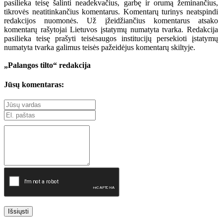
pasilieka teisę šalinti neadekvačius, garbę ir orumą žeminančius,
tikrovės neatitinkančius komentarus. Komentarų turinys neatspindi
redakcijos nuomonės. Už įžeidžiančius komentarus atsako
komentarų rašytojai Lietuvos įstatymų numatyta tvarka. Redakcija
pasilieka teisę prašyti teisėsaugos institucijų persekioti įstatymų
numatyta tvarka galimus teisės pažeidėjus komentarų skiltyje.
„Palangos tilto“ redakcija
Jūsų komentaras:
Išsiųsti