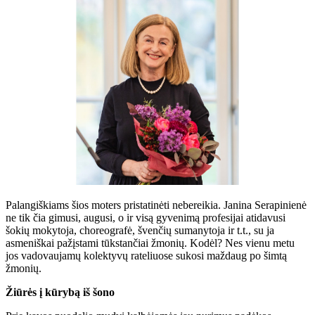
Palangiškiams šios moters pristatinėti nebereikia. Janina Serapinienė
ne tik čia gimusi, augusi, o ir visą gyvenimą profesijai atidavusi
šokių mokytoja, choreografė, švenčių sumanytoja ir t.t., su ja
asmeniškai pažįstami tūkstančiai žmonių. Kodėl? Nes vienu metu
jos vadovaujamų kolektyvų rateliuose sukosi maždaug po šimtą
žmonių.
Žiūrės į kūrybą iš šono