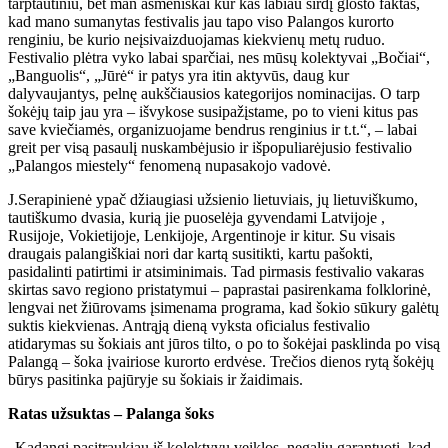
tarptautiniu, bet man asmeniškai kur kas labiau širdį glosto faktas,
kad mano sumanytas festivalis jau tapo viso Palangos kurorto
renginiu, be kurio neįsivaizduojamas kiekvienų metų ruduo.
Festivalio plėtra vyko labai sparčiai, nes mūsų kolektyvai „Bočiai“,
„Banguolis“, „Jūrė“ ir patys yra itin aktyvūs, daug kur
dalyvaujantys, pelnę aukščiausios kategorijos nominacijas. O tarp
šokėjų taip jau yra – išvykose susipažįstame, po to vieni kitus pas
save kviečiamės, organizuojame bendrus renginius ir t.t.“, – labai
greit per visą pasaulį nuskambėjusio ir išpopuliarėjusio festivalio
„Palangos miestely“ fenomeną nupasakojo vadovė.
J.Serapinienė ypač džiaugiasi užsienio lietuviais, jų lietuviškumo,
tautiškumo dvasia, kurią jie puoselėja gyvendami Latvijoje ,
Rusijoje, Vokietijoje, Lenkijoje, Argentinoje ir kitur. Su visais
draugais palangiškiai nori dar kartą susitikti, kartu pašokti,
pasidalinti patirtimi ir atsiminimais. Tad pirmasis festivalio vakaras
skirtas savo regiono pristatymui – paprastai pasirenkama folklorinė,
lengvai net žiūrovams įsimenama programa, kad šokio sūkury galėtų
suktis kiekvienas. Antrąją dieną vyksta oficialus festivalio
atidarymas su šokiais ant jūros tilto, o po to šokėjai pasklinda po visą
Palangą – šoka įvairiose kurorto erdvėse. Trečios dienos rytą šokėjų
būrys pasitinka pajūryje su šokiais ir žaidimais.
Ratas užsuktas – Palanga šoks
„Kadangi pasitraukiau iš kolektyvų veiklos, negaliu garantuoti, kad