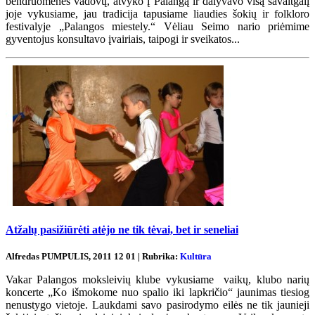
bendruomenės vadovų, atvyko į Palangą ir dalyvavo visą savaitgalį
joje vykusiame, jau tradicija tapusiame liaudies šokių ir folkloro
festivalyje „Palangos miestely.“ Vėliau Seimo nario priėmime
gyventojus konsultavo įvairiais, taipogi ir sveikatos...
Atžalų pasižiūrėti atėjo ne tik tėvai, bet ir seneliai
Alfredas PUMPULIS, 2011 12 01 | Rubrika:
Kultūra
Vakar Palangos moksleivių klube vykusiame vaikų, klubo narių
koncerte „Ko išmokome nuo spalio iki lapkričio“ jaunimas tiesiog
nenustygo vietoje. Laukdami savo pasirodymo eilės ne tik jaunieji