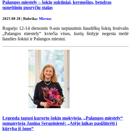
Palangos miestely – šokių suktiniai, kermošius, bendras
suneštinių pusryčių stalas
2025 08 28 | Rubrika:
Miestas
Rugsėjo 12-14 dienomis 9-asis tarptautinis liaudiškų šokių festivalis
„Palangos miestely“ kviečia visus, kurių širdyje negesta meilė
liaudies šokiui ir Palangos miestui.
Legenda tapusi kurorto šokių mokytoja, „Palangos miestely“
sumanytoja Janina Serapinienė: „Atėjo laikas pasižiūrėti į
kūrybą iš šono“