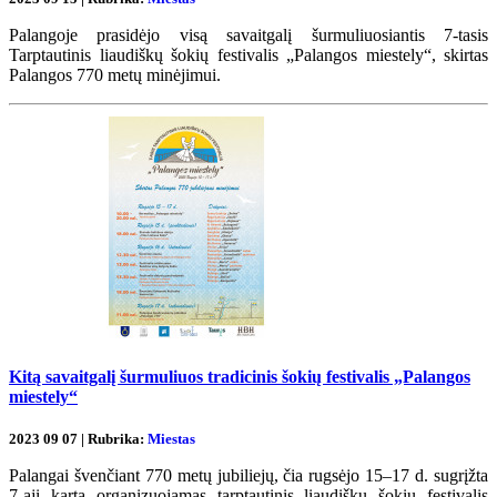
Palangoje prasidėjo visą savaitgalį šurmuliuosiantis 7-tasis
Tarptautinis liaudiškų šokių festivalis „Palangos miestely“, skirtas
Palangos 770 metų minėjimui.
Kitą savaitgalį šurmuliuos tradicinis šokių festivalis „Palangos
miestely“
2023 09 07 | Rubrika:
Miestas
Palangai švenčiant 770 metų jubiliejų, čia rugsėjo 15–17 d. sugrįžta
7-ąjį kartą organizuojamas tarptautinis liaudiškų šokių festivalis