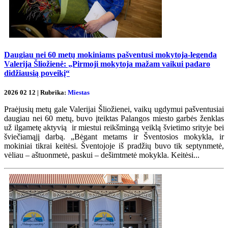
Daugiau nei 60 metų mokiniams pašventusi mokytoja-legenda
Valerija Šliožienė: „Pirmoji mokytoja mažam vaikui padaro
didžiausią poveikį“
2026 02 12 | Rubrika:
Miestas
Praėjusių metų gale Valerijai Šliožienei, vaikų ugdymui pašventusiai
daugiau nei 60 metų, buvo įteiktas Palangos miesto garbės ženklas
už ilgametę aktyvią ir miestui reikšmingą veiklą švietimo srityje bei
šviečiamąjį darbą. „Bėgant metams ir Šventosios mokykla, ir
mokiniai tikrai keitėsi. Šventojoje iš pradžių buvo tik septynmetė,
vėliau – aštuonmetė, paskui – dešimtmetė mokykla. Keitėsi...