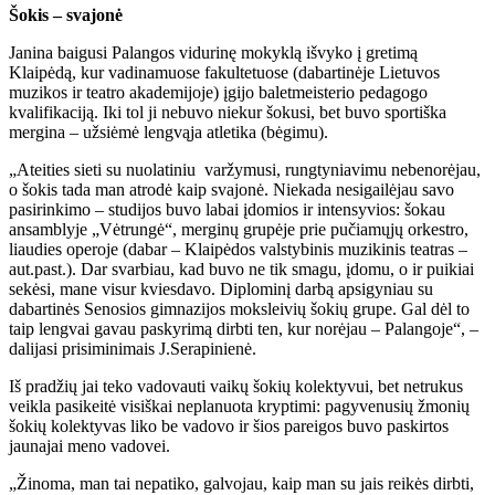
Šokis – svajonė
Janina baigusi Palangos vidurinę mokyklą išvyko į gretimą
Klaipėdą, kur vadinamuose fakultetuose (dabartinėje Lietuvos
muzikos ir teatro akademijoje) įgijo baletmeisterio pedagogo
kvalifikaciją. Iki tol ji nebuvo niekur šokusi, bet buvo sportiška
mergina – užsiėmė lengvąja atletika (bėgimu).
„Ateities sieti su nuolatiniu varžymusi, rungtyniavimu nebenorėjau,
o šokis tada man atrodė kaip svajonė. Niekada nesigailėjau savo
pasirinkimo – studijos buvo labai įdomios ir intensyvios: šokau
ansamblyje „Vėtrungė“, merginų grupėje prie pučiamųjų orkestro,
liaudies operoje (dabar – Klaipėdos valstybinis muzikinis teatras –
aut.past.). Dar svarbiau, kad buvo ne tik smagu, įdomu, o ir puikiai
sekėsi, mane visur kviesdavo. Diplominį darbą apsigyniau su
dabartinės Senosios gimnazijos moksleivių šokių grupe. Gal dėl to
taip lengvai gavau paskyrimą dirbti ten, kur norėjau – Palangoje“, –
dalijasi prisiminimais J.Serapinienė.
Iš pradžių jai teko vadovauti vaikų šokių kolektyvui, bet netrukus
veikla pasikeitė visiškai neplanuota kryptimi: pagyvenusių žmonių
šokių kolektyvas liko be vadovo ir šios pareigos buvo paskirtos
jaunajai meno vadovei.
„Žinoma, man tai nepatiko, galvojau, kaip man su jais reikės dirbti,