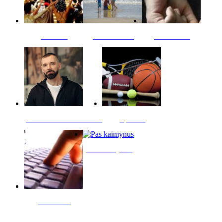
Kultūra
Jūros vaikai
Kriminalai
PT redaktoriaus skiltis
Sportas
Pas kaimynus
Skelbimai