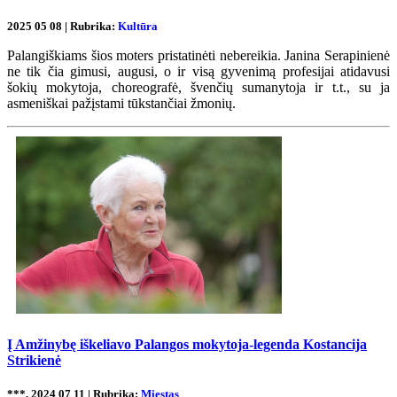
2025 05 08 | Rubrika:
Kultūra
Palangiškiams šios moters pristatinėti nebereikia. Janina Serapinienė
ne tik čia gimusi, augusi, o ir visą gyvenimą profesijai atidavusi
šokių mokytoja, choreografė, švenčių sumanytoja ir t.t., su ja
asmeniškai pažįstami tūkstančiai žmonių.
Į Amžinybę iškeliavo Palangos mokytoja-legenda Kostancija
Strikienė
***, 2024 07 11 | Rubrika:
Miestas