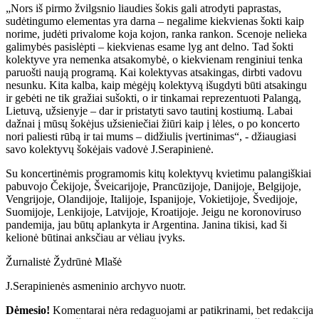
„Nors iš pirmo žvilgsnio liaudies šokis gali atrodyti paprastas,
sudėtingumo elementas yra darna – negalime kiekvienas šokti kaip
norime, judėti privalome koja kojon, ranka rankon. Scenoje nelieka
galimybės pasislėpti – kiekvienas esame lyg ant delno. Tad šokti
kolektyve yra nemenka atsakomybė, o kiekvienam renginiui tenka
paruošti naują programą. Kai kolektyvas atsakingas, dirbti vadovu
nesunku. Kita kalba, kaip mėgėjų kolektyvą išugdyti būti atsakingu
ir gebėti ne tik gražiai sušokti, o ir tinkamai reprezentuoti Palangą,
Lietuvą, užsienyje – dar ir pristatyti savo tautinį kostiumą. Labai
dažnai į mūsų šokėjus užsieniečiai žiūri kaip į lėles, o po koncerto
nori paliesti rūbą ir tai mums – didžiulis įvertinimas“, - džiaugiasi
savo kolektyvų šokėjais vadovė J.Serapinienė.
Su koncertinėmis programomis kitų kolektyvų kvietimu palangiškiai
pabuvojo Čekijoje, Šveicarijoje, Prancūzijoje, Danijoje, Belgijoje,
Vengrijoje, Olandijoje, Italijoje, Ispanijoje, Vokietijoje, Švedijoje,
Suomijoje, Lenkijoje, Latvijoje, Kroatijoje. Jeigu ne koronoviruso
pandemija, jau būtų aplankyta ir Argentina. Janina tikisi, kad ši
kelionė būtinai anksčiau ar vėliau įvyks.
Žurnalistė Žydrūnė Mlašė
J.Serapinienės asmeninio archyvo nuotr.
Dėmesio!
Komentarai nėra redaguojami ar patikrinami, bet redakcija