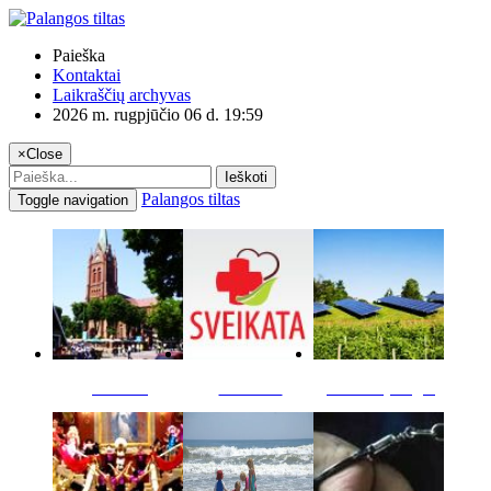
Paieška
Kontaktai
Laikraščių archyvas
2026 m. rugpjūčio 06 d. 19:59
×
Close
Ieškoti
Palangos tiltas
Toggle navigation
Miestas
Sveikata
Verslas pinigai