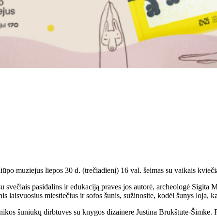
ūpo muziejus liepos 30 d. (trečiadienį) 16 val. šeimas su vaikais kvieč
u svečiais pasidalins ir edukaciją praves jos autorė, archeologė Sigita 
s laisvuosius miestiečius ir sofos šunis, sužinosite, kodėl šunys loja, k
nikos šuniukų dirbtuves su knygos dizainere Justina Brukštute-Šimke. 