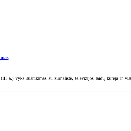
tymas
III a.) vyks susitikimas su žurnaliste, televizijos laidų kūrėja ir 