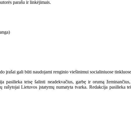
utorės parašu ir linkėjimais.
langa)
įrašai gali būti naudojami renginio viešinimui socialiniuose tinkluose, 
a pasilieka teisę šalinti neadekvačius, garbę ir orumą žeminančius,
ašytojai Lietuvos įstatymų numatyta tvarka. Redakcija pasilieka teisę