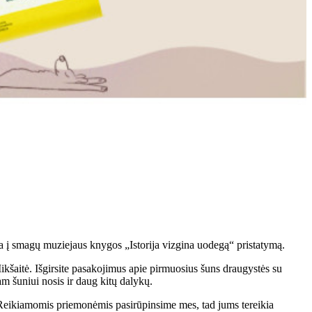
ia į smagų muziejaus knygos „Istorija vizgina uodegą“ pristatymą.
Mikšaitė. Išgirsite pasakojimus apie pirmuosius šuns draugystės su
am šuniui nosis ir daug kitų dalykų.
Reikiamomis priemonėmis pasirūpinsime mes, tad jums tereikia