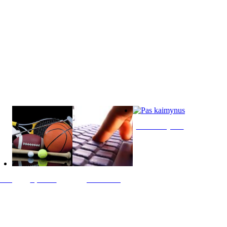
Pas kaimynus
ltis
Sportas
Skelbimai