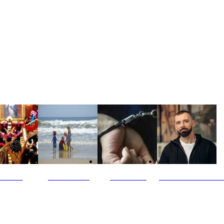
ultūra
Jūros vaikai
Kriminalai
PT redaktoriaus ski