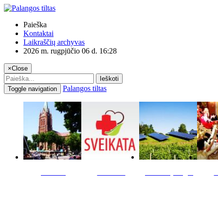
Paieška
Kontaktai
Laikraščių archyvas
2026 m. rugpjūčio 06 d. 16:28
×
Close
Ieškoti
Palangos tiltas
Toggle navigation
Miestas
Sveikata
Verslas pinigai
K