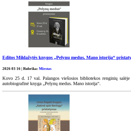
Editos Mildažytės knygos „Pelynų medus. Mano istorija“ prista
2026 03 16 | Rubrika:
Miestas
Kovo 25 d. 17 val. Palangos viešosios bibliotekos renginių salėje (
autobiografinė knyga „Pelynų medus. Mano istorija“.