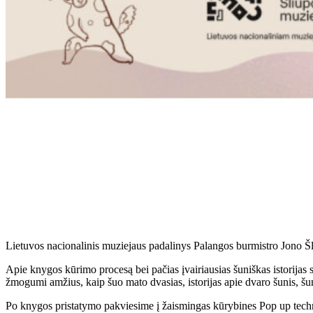
Lietuvos nacionalinis muziejaus padalinys Palangos burmistro Jono Šli
Apie knygos kūrimo procesą bei pačias įvairiausias šuniškas istorijas s
žmogumi amžius, kaip šuo mato dvasias, istorijas apie dvaro šunis, šuni
Po knygos pristatymo pakviesime į žaismingas kūrybines Pop up tech