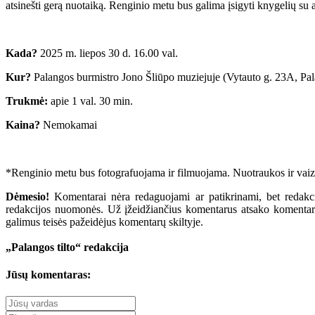
atsinešti gerą nuotaiką. Renginio metu bus galima įsigyti knygelių su a
Kada?
2025 m. liepos 30 d. 16.00 val.
Kur?
Palangos burmistro Jono Šliūpo muziejuje (Vytauto g. 23A, Pa
Trukmė:
apie 1 val. 30 min.
Kaina?
Nemokamai
*Renginio metu bus fotografuojama ir filmuojama. Nuotraukos ir vaizdo 
Dėmesio!
Komentarai nėra redaguojami ar patikrinami, bet redakcij
redakcijos nuomonės. Už įžeidžiančius komentarus atsako komentarų r
galimus teisės pažeidėjus komentarų skiltyje.
„Palangos tilto“ redakcija
Jūsų komentaras: