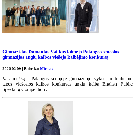
Gimnazistas Domantas Vaitkus laimėjo Palangos senosios
gimnazijos anglų kalbos viešojo kalbėjimo konkursą
2026 02 09 | Rubrika:
Miestas
Vasario 9-ąją Palangos senojoje gimnazijoje vyko jau tradiciniu
tapęs viešosios kalbos konkursas anglų kalba English Public
Speaking Competition .