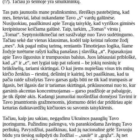
(!?). Tačiau jo šeimoje yra smuikininkų.
Tas pats jaunuolis mane pralinksmino, išreiškęs pastebėjimą, kad
mes, lietuviai, labai nukandame Tavo „s“ vardų galūnėse.
Nusijuokiau, paaiškinusi apie Tavąją taisyklę, kad vyriškos giminės
kreipiniuose keičiama galūnė. Taip, tarkim, „Tomas“ virsta į
„Tomai“. Septyniolikmečiai net susižvalgė nuo Tavo sudėtingumo.
Tačiau sekė dar vienas klausimas, kodėl taip keistai rašome žodį
„mes“. Juk pagal mūsų tarimą, remiantis Timotiejaus logika, šiame
žodyje turėtume rašyti kažką panašaus į slavišką „я“. Papasakojau
apie Tavo ilguosius ir trumpuosius balsius. Juos labiausiai pribloškė,
kad „a“ ir „e“, net lygiai taip pat rašomi – be jokių nosinių ir
brūkšnelių, tariami skirtingai. O kai jiems nupiešiau visus tris mūsų
kirčio ženklus – riestinį, dešininį ir kairinį, bei paaiškinau, kad ta
pačia raide užrašytas Tavo garsas galįs būti ne tik kad trumpasis ar
ilgasis, bet ilgasis dar ir tariamas skirtingai, priklausomai nuo to, kur
garsinis akcentas koncentruojamas – garso pradžioje ar pabaigoje,
jie tik išpūtė akis. Kadangi jaunuoliai nuoširdžiai domėjosi Tavimi ir
Tavo įmantriomis gražmenomis, įdomumo dėlei dar pridūriau apie
keturias daiktavardžių kirčiuotes su savomis taisyklėmis.
Tačiau, kaip jau sakiau, negąsdinu Ukrainos paauglių Tavo
įnoringumu. Pažindinu palengva, vis parankiodama žavingų Tavo
perliukų. Pavyzdžiui, paaiškinau, kad jų nacionalinė gėlė Tavuoju
būdu yra tiesiog sulipdyti du žodžiai – „saulė“ ir „grąža“. Jų net