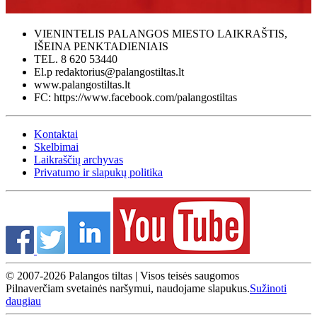
VIENINTELIS PALANGOS MIESTO LAIKRAŠTIS,
IŠEINA PENKTADIENIAIS
TEL. 8 620 53440
El.p redaktorius@palangostiltas.lt
www.palangostiltas.lt
FC: https://www.facebook.com/palangostiltas
Kontaktai
Skelbimai
Laikraščių archyvas
Privatumo ir slapukų politika
© 2007-2026 Palangos tiltas | Visos teisės saugomos
Pilnaverčiam svetainės naršymui, naudojame slapukus.
Sužinoti
daugiau