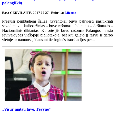
palangiškių
Rasa GEDVILAITĖ, 2017 02 27 | Rubrika:
Miestas
Praėjusį penktadienį šalies gyventojai buvo pakviesti pasitikrinti
savo lietuvių kalbos žinias – buvo rašomas jubiliejinis – dešimtasis –
Nacionalinis diktantas. Kurorte jis buvo rašomas Palangos miesto
savivaldybės viešojoje bibliotekoje, bet kiti galėjo jį rašyti ir darbo
vietoje ar namuose, klausant tiesioginės transliacijos per...
„Visur matau tave, Tėvyne“