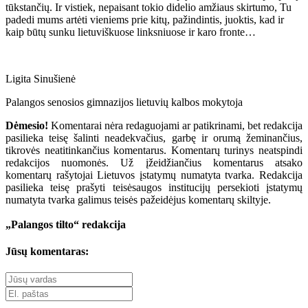
tūkstančių. Ir vistiek, nepaisant tokio didelio amžiaus skirtumo, Tu
padedi mums artėti vieniems prie kitų, pažindintis, juoktis, kad ir
kaip būtų sunku lietuviškuose linksniuose ir karo fronte…
Ligita Sinušienė
Palangos senosios gimnazijos lietuvių kalbos mokytoja
Dėmesio!
Komentarai nėra redaguojami ar patikrinami, bet redakcija
pasilieka teisę šalinti neadekvačius, garbę ir orumą žeminančius,
tikrovės neatitinkančius komentarus. Komentarų turinys neatspindi
redakcijos nuomonės. Už įžeidžiančius komentarus atsako
komentarų rašytojai Lietuvos įstatymų numatyta tvarka. Redakcija
pasilieka teisę prašyti teisėsaugos institucijų persekioti įstatymų
numatyta tvarka galimus teisės pažeidėjus komentarų skiltyje.
„Palangos tilto“ redakcija
Jūsų komentaras: