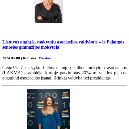
Lietuvos anglų k. mokytojų asociacijos valdyboje – ir Palangos
senosios gimnazijos mokytoja
2024 05 08 | Rubrika:
Miestas
Gegužės 7 d. vyko Lietuvos anglų kalbos mokytojų asociacijos
(LAKMA) asamblėja, kurioje patvirtintas 2024 m. veiklos planas,
atnaujinti asociacijos įstatai, išrinkta valdyba bei prezidentas.