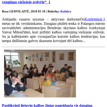
vengimas viešojoje erdvėje“
1
Rasa GEDVILAITĖ, 2018 05 10 | Rubrika:
Kultūra
Komentarai
1
Artėjantis vasaros sezonas – aktyvaus darbymečio
metas ne tik verslininkams. Daugiau plušėti tenka ir Palangos miesto
savivaldybės administracijos Bendrojo skyriaus kalbos tvarkytojai
Vaivai Milončiūtei, kuri prižiūri kalbos vartojimą viešojoje erdvėje.
Su ja kalbėjomės apie vyraujančias kurorte kalbos tendencijas, kas
tampa didžiausiu galvos skausmu kovojant dėl kalbos...
Pasitikrinti lietuvių kalbos žinias pageidauja vis daugiau