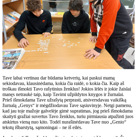
Tave labai vertinau dar būdama ketverių, kai paskui mamą
sekiodavau, klausinėdama, kokia čia raidė, o kokia čia. Kaip aš
troškau išmokti Tavo rašytinius ženklus! Jokios lėlės ir jokie žaislai
manęs netraukė taip, kaip Tavimi užpildytos knygos ir žurnalai.
Prieš išmokdama Tave užrašytą perprasti, atsiversdavau vaikišką
žurnalą „Genys“ ir mėgdžiodavau Tave sąsiuvinyje. Netgi pamenu,
kad jau toje mažoje galvelėje gimė supratimas, jog prieš išmokdama
skaityti gražiai suvertus Tavo ženklus, turiu pirmiausia atpažinti juos
atskirtus vieną nuo kito. Todėl nurašinėdavau Tave nuo „Genio“
tekstų išbarstytą, sąmoningai – ne iš eilės.