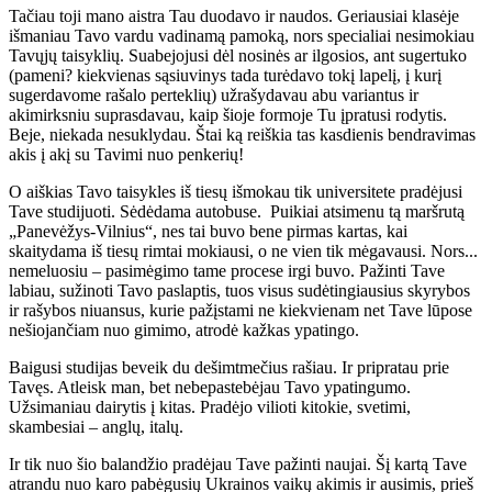
Tačiau toji mano aistra Tau duodavo ir naudos. Geriausiai klasėje
išmaniau Tavo vardu vadinamą pamoką, nors specialiai nesimokiau
Tavųjų taisyklių. Suabejojusi dėl nosinės ar ilgosios, ant sugertuko
(pameni? kiekvienas sąsiuvinys tada turėdavo tokį lapelį, į kurį
sugerdavome rašalo perteklių) užrašydavau abu variantus ir
akimirksniu suprasdavau, kaip šioje formoje Tu įpratusi rodytis.
Beje, niekada nesuklydau. Štai ką reiškia tas kasdienis bendravimas
akis į akį su Tavimi nuo penkerių!
O aiškias Tavo taisykles iš tiesų išmokau tik universitete pradėjusi
Tave studijuoti. Sėdėdama autobuse. Puikiai atsimenu tą maršrutą
„Panevėžys-Vilnius“, nes tai buvo bene pirmas kartas, kai
skaitydama iš tiesų rimtai mokiausi, o ne vien tik mėgavausi. Nors...
nemeluosiu – pasimėgimo tame procese irgi buvo. Pažinti Tave
labiau, sužinoti Tavo paslaptis, tuos visus sudėtingiausius skyrybos
ir rašybos niuansus, kurie pažįstami ne kiekvienam net Tave lūpose
nešiojančiam nuo gimimo, atrodė kažkas ypatingo.
Baigusi studijas beveik du dešimtmečius rašiau. Ir pripratau prie
Tavęs. Atleisk man, bet nebepastebėjau Tavo ypatingumo.
Užsimaniau dairytis į kitas. Pradėjo vilioti kitokie, svetimi,
skambesiai – anglų, italų.
Ir tik nuo šio balandžio pradėjau Tave pažinti naujai. Šį kartą Tave
atrandu nuo karo pabėgusių Ukrainos vaikų akimis ir ausimis, prieš