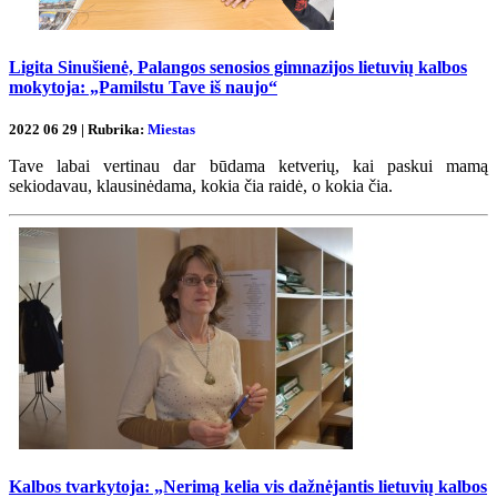
Ligita Sinušienė, Palangos senosios gimnazijos lietuvių kalbos
mokytoja: „Pamilstu Tave iš naujo“
2022 06 29 | Rubrika:
Miestas
Tave labai vertinau dar būdama ketverių, kai paskui mamą
sekiodavau, klausinėdama, kokia čia raidė, o kokia čia.
Kalbos tvarkytoja: „Nerimą kelia vis dažnėjantis lietuvių kalbos