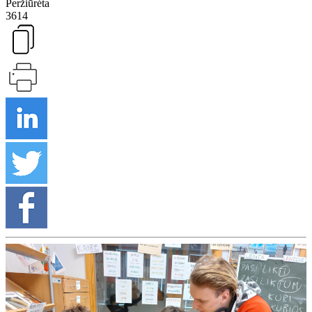
Peržiūrėta
3614