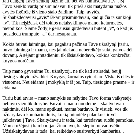
Jau daugelį Tavo ženklų pažinojau, bet vis pamiršdavau „v“. Šį
Tavo ženklo vardą prisimindavau tik prieš akis matydama mažos
avytės figūrėlę iš vieno stalo žaidimo. Taip, avytės.
Sušnabždėdavusi „avis“ iškart prisimindavau, kad gi čia ta sunkioji
„v“. Tik neįsižeisk dėl tokios netaisyklingos mano, keturmetės,
metodikos. Šiame žodyje geriausiai girdėdavau būtent „v“, o kad jis
prasideda trumpute „a“ dar nesupratau.
Kokia buvau laiminga, kai pagaliau pažinau Tave užrašytą! Įtariu,
buvo laiminga ir mama, nes jai niekada nebereikėjo sukti galvos dėl
dovanų. Artėjant gimtadieniui tik išsiaiškindavo, kokios konkrečiai
knygos norėčiau.
Taip mano gyvenime Tu, užrašytoji, ne tik kad atsiradai, bet jį
tiesiog valdyte užvaldei. Knygas, žurnalus ryte rijau. Viską iš eilės ir
visuomet. Net eidama į mokyklą ir iš jos. Taip, tiesiogine prasme – ir
eidama.
Turiu būti atvira – mano santykis su rašytine Tavo forma vaikystėje
nebuvo vien tik dorybė. Buvai ir mano nuodėmė – skaitydavau
naktimis, dėl ko, mane aptikusi, mama bardavo. Ir vistiek, vos tik
uždarydavo kambario duris, kokią minutėlę palaukusi ir vėl
įnikdavau į Tave. Skaitydavau ir tada, kai turėdavau ruošti pamokas.
Mama užėjusi į kambarį jau žinodavo, ką slepiu po vadovėliu.
Užsiskaitydavau ir tada, kai reikėdavo susitvarkyti kambarius...