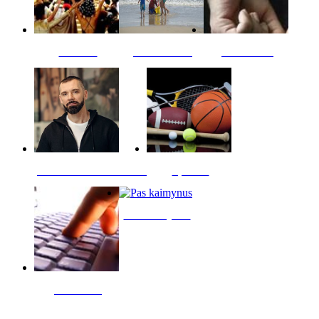
Kultūra
Jūros vaikai
Kriminalai
PT redaktoriaus skiltis
Sportas
Pas kaimynus
Skelbimai