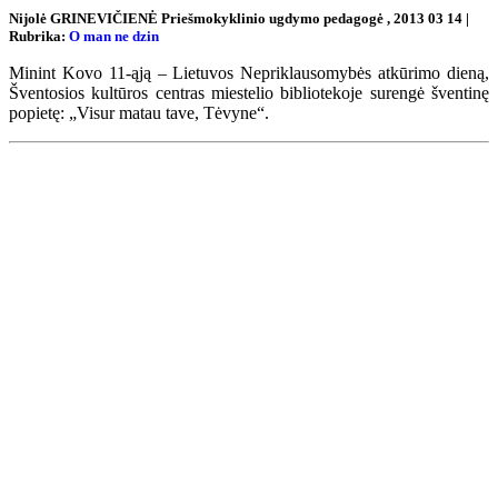
Nijolė GRINEVIČIENĖ Priešmokyklinio ugdymo pedagogė , 2013 03 14 |
Rubrika:
O man ne dzin
Minint Kovo 11-ąją – Lietuvos Nepriklausomybės atkūrimo dieną,
Šventosios kultūros centras miestelio bibliotekoje surengė šventinę
popietę: „Visur matau tave, Tėvyne“.
Renginių kalendorius