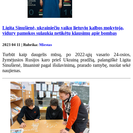
Ligita Sinušienė, ukrainiečių vaikų lietuvių kalbos mokytoja,
vidury pamokos sulaukia netikėtų klausimų apie bombas
2023 04 11 | Rubrika:
Miestas
Turbūt kaip daugelis mūsų, po 2022-ųjų vasario 24-osios,
žymėjusios Rusijos karo prieš Ukrainą pradžią, palangiškė Ligita
Sinušienė, lituanistė pagal išsilavinimą, prarado ramybę, nuolat sekė
naujienas.