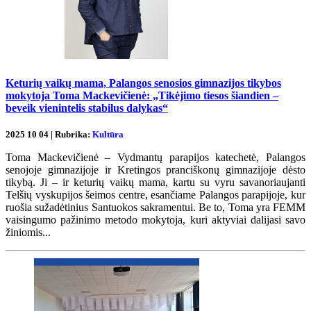
Keturių vaikų mama, Palangos senosios gimnazijos tikybos
mokytoja Toma Mackevičienė: „Tikėjimo tiesos šiandien –
beveik vienintelis stabilus dalykas“
2025 10 04 | Rubrika:
Kultūra
Toma Mackevičienė – Vydmantų parapijos katechetė, Palangos
senojoje gimnazijoje ir Kretingos pranciškonų gimnazijoje dėsto
tikybą. Ji – ir keturių vaikų mama, kartu su vyru savanoriaujanti
Telšių vyskupijos šeimos centre, esančiame Palangos parapijoje, kur
ruošia sužadėtinius Santuokos sakramentui. Be to, Toma yra FEMM
vaisingumo pažinimo metodo mokytoja, kuri aktyviai dalijasi savo
žiniomis...