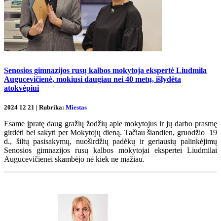
Senosios gimnazijos rusų kalbos mokytoja ekspertė Liudmila
Augucevičienė, mokiusi daugiau nei 40 metų, išlydėta
atokvėpiui
2024 12 21 | Rubrika:
Miestas
Esame įpratę daug gražių žodžių apie mokytojus ir jų darbo prasmę
girdėti bei sakyti per Mokytojų dieną. Tačiau šiandien, gruodžio 19
d., šiltų pasisakymų, nuoširdžių padėkų ir geriausių palinkėjimų
Senosios gimnazijos rusų kalbos mokytojai ekspertei Liudmilai
Augucevičienei skambėjo nė kiek ne mažiau.