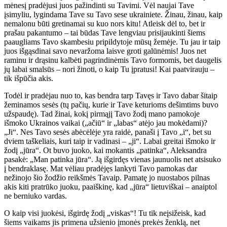
mėnesį pradėjusi juos pažindinti su Tavimi. Vėl naujai Tave
įsimyliu, lygindama Tave su Tavo sese ukrainiete. Žinau, žinau, kaip
nemalonu būti gretinamai su kuo nors kitu! Atleisk dėl to, bet ir
prašau pakantumo – tai būdas Tave lengviau prisijaukinti šiems
paaugliams Tavo skambesiu pripildytoje mūsų žemėje. Tu jau ir taip
juos išgąsdinai savo nevaržoma laisve groti galūnėmis! Juos net
raminu ir drąsinu kalbėti pagrindinėmis Tavo formomis, bet daugelis
jų labai smalsūs – nori žinoti, o kaip Tu įpratusi! Kai paatvirauju –
tik išpūčia akis.
Todėl ir pradėjau nuo to, kas bendra tarp Tavęs ir Tavo dabar šitaip
žeminamos sesės (tų pačių, kurie ir Tave keturioms dešimtims buvo
užspaudę). Tad žinai, kokį pirmąjį Tavo žodį mano pamokoje
išmoko Ukrainos vaikai („ačiū“ ir „labas“ atėjo jau mokėdami)?
„Ji“. Nes Tavo sesės abėcėlėje yra raidė, panaši į Tavo „i“, bet su
dviem taškeliais, kuri taip ir vadinasi – „ji“. Labai greitai išmoko ir
žodį „jūra“. Ot buvo juoko, kai mokantis „patinka“, Aleksandra
pasakė: „Man patinka jūra“. Ją išgirdęs vienas jaunuolis net atsisuko
į bendraklasę. Mat vėliau pradėjęs lankyti Tavo pamokas dar
nežinojo šio žodžio reikšmės Tavaip. Pamatę jo nuostabos pilnas
akis kiti pratrūko juoku, paaiškinę, kad „jūra“ lietuviškai – anaiptol
ne berniuko vardas.
O kaip visi juokėsi, išgirdę žodį „viskas“! Tu tik neįsižeisk, kad
šiems vaikams jis primena užsienio įmonės prekės ženklą, net