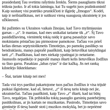
prasidedantį Tau svetimu rašytiniu ženklu. Šiems paaugliams tikrai
trūksta juoko. Ir aš tokia laiminga, kai Tu sugebi juos pralinksminti!
Kaip susitarę visi pratrūko prunkščioti ir išgirdę „žmogus“. Kodėl,
taip ir neišsiaiškinau, net ir sutikusi vieną suaugusią ukrainietę ir jos
užklaususi.
Iki pažinties su Ukrainos vaikais žinojau, kad Tavo mylimiausias
garsas – „s“. Ir maniau, kad mes unikaliai tariame tik „ė“. Šį Tavo
pasididžiavimą, vienintelę tokią raidę ir garsą pasaulyje savo
mokiniams pristačiau jau pirmosiose pamokose. Tačiau vos prieš
kelias dienas septyniolikmetis Timotiejus, po pamokų pasilikęs su
bendraklasiu, manęs paprašė paaiškinti, kaip lietuviškai taisyklingai
tarti „r“. Paaiškinau, kad mes niekaip ypatingai jo netariame.
Jaunuolis nepatikėjo ir paprašė manęs ištarti kelis lietuviškus žodžius
su šiuo garsu. Pasakiau „labas rytas“ ir dar kažką. Jis net ranką
kilstelėjo šūkteldamas:
– Štai, tariate kitaip nei mes!
Tada visi trys paeiliui pakartojome tuos pačius žodžius ir visa trijulė
puikiai išgirdome, kad aš, lietuvė, „r“ iš tiesų tariu kitaip nei jie,
ukrainiečiai. Tačiau paaiškinti, kaip Tavo „r“ ištarti, kad tai būtų
Tavo, negalėjau. Tik priblokšta tokių paauglio garsinių pastebėjimų
pasitikslinau, ar jis kartais ne muzikantas. Pasirodo, Timotiejus savo
gimtinėje iš tiesų bandė stoti į muzikos mokyklą, bet jo nepriėmė