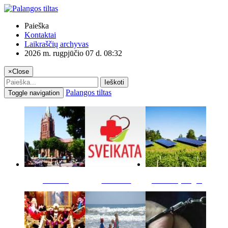
Paieška
Kontaktai
Laikraščių archyvas
2026 m. rugpjūčio 07 d. 08:32
×
Close
Ieškoti
Palangos tiltas
Toggle navigation
Miestas
Sveikata
Verslas pinigai