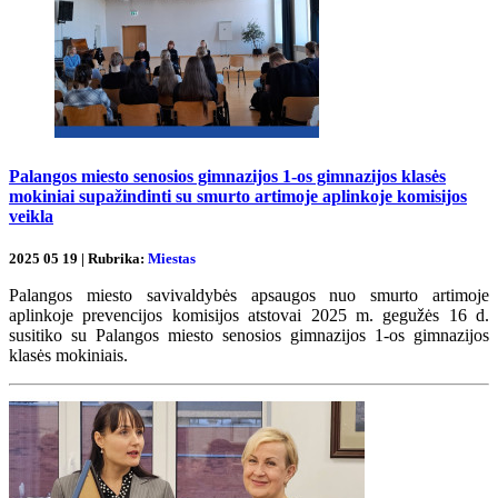
Palangos miesto senosios gimnazijos 1-os gimnazijos klasės
mokiniai supažindinti su smurto artimoje aplinkoje komisijos
veikla
2025 05 19 | Rubrika:
Miestas
Palangos miesto savivaldybės apsaugos nuo smurto artimoje
aplinkoje prevencijos komisijos atstovai 2025 m. gegužės 16 d.
susitiko su Palangos miesto senosios gimnazijos 1-os gimnazijos
klasės mokiniais.