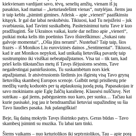
kiekvienam vardijant savo, tėvų, senelių amžių, vienam iš jų
pasakius, kad mamai – „keturiasdešimt vienas“, nutylėjau. Jiems jau
ir taip keblu „įsiminti gimines. Atleisk – apie „vieneri“ paaiškinsiu
kitąsyk. Ir gal dar labai neskubėsiu. Tikiuosi, kad Tu neįsižeisi – juk
svarbiausia, kad Tavimi susikalbėtų. Pasiteisinimui turiu Tave ir kuo
pradžiuginti. Šie Ukrainos vaikai, kurie dar nežino apie „vieneri“,
puikiai moka kelis itin poetinius Tavo išsireiškimus: „Sukasi ratu
galvoje momentai“, „Ošia jūra nerami“. Nustebai? Taip taip, šios
frazės – iš Monikos Liu eurovizinės dainos „Sentimentai“. Tikiuosi,
kad ir ant Monikos nepyksti, kad unikalią lietuvišką pavardę taip
susitrumpino iki visiškai nebeatpažįstamos. Visa tai – tik tam, kad
prieš kelis tūkstančius metų iš Tavęs išėjusioms sesėms, Tave
negailestingai pamiršusioms, Tu suskambėtum nors kiek
atpažįstamai. Ir atsivėrusiomis širdimis jos išgirstų visą Tavo gryną
lietuvišką skambesį Europos scenoje. Galbūt netgi prisiliestų prie
medžių vardų koduotės per tą atplaukusią juodą putą. Papasakojau ir
savo mokiniams apie Eglę žalčių karalienę. Klausėsi nuščiuvę. Net
sutrikau – gal jiems, pabėgusiems nuo karo, per sunku… Tačiau kai
kurie pasisakė, jog jau ir bendraamžiai lietuviai supažindinę su šia
Tavo liaudies pasaka. Juk palangiškiai!
Beje, šią dainą mokytis Tavęs išsirinko patys. Geras būdas – Tavo
skambesį įsiminti su muzika. Tu labai tam tinki.
Šiems vaikams – nuo keturiolikos iki septyniolikos, Tau – apie porą