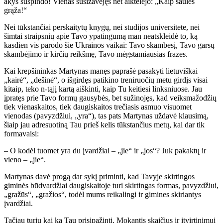
akys suspindo! Vienas susižavėjęs net aiktelėjo: „Kaip saulės
grąža!“
Nei tūkstančiai perskaitytų knygų, nei studijos universitete, nei
šimtai straipsnių apie Tavo ypatingumą man neatskleidė to, ką
kasdien vis parodo šie Ukrainos vaikai: Tavo skambesį, Tavo garsų
skambėjimo ir kirčių reikšmę, Tavo mėgstamiausias frazes.
Kai krepšininkas Martynas manęs paprašė pasakyti lietuviškai
„kairė“, „dešinė“, o išgirdęs patikino treniruočių metu girdįs visai
kitaip, teko n-tąjį kartą aiškinti, kaip Tu keitiesi linksniuose. Jau
įpratęs prie Tavo formų gausybės, bet sužinojęs, kad veiksmažodžių
tiek vienaskaitos, tiek daugiskaitos trečiasis asmuo visuomet
vienodas (pavyzdžiui, „yra“), tas pats Martynas uždavė klausimą,
šiaip jau adresuotiną Tau prieš kelis tūkstančius metų, kai dar tik
formavaisi:
– O kodėl tuomet yra du įvardžiai – „jie“ ir „jos“? Juk pakaktų ir
vieno – „jie“.
Martynas davė progą dar sykį priminti, kad Tavyje skirtingos
giminės būdvardžiai daugiskaitoje turi skirtingas formas, pavyzdžiui,
„gražūs“, „gražios“, todėl mums reikalingi ir gimines skiriantys
įvardžiai.
Tačiau turiu kai ką Tau prisipažinti. Mokantis skaičius ir įtvirtinimui