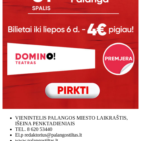
VIENINTELIS PALANGOS MIESTO LAIKRAŠTIS,
IŠEINA PENKTADIENIAIS
TEL. 8 620 53440
El.p redaktorius@palangostiltas.lt
www.palangostiltas.lt