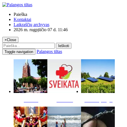
Paieška
Kontaktai
Laikraščių archyvas
2026 m. rugpjūčio 07 d. 11:46
×
Close
Ieškoti
Palangos tiltas
Toggle navigation
Miestas
Sveikata
Verslas pinigai