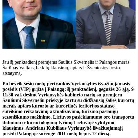
Jau šį penktadienį premjeras Saulius Skvernelis ir Palangos meras
Šarūnas Vaitkus, be kitų klausimų, aptars ir Šventosios uosto
atstatymą.
Po beveik šešių metų pertraukos Vyriausybės išvažiuojamasis
posėdis (VIP) grįžta į Palangą: šį penktadienį, gegužės 26-ąją, 9-
11.30 val. dešimt Vyriausybės kabineto narių su premjeru
Sauliumi Skverneliu priekyje kartu su didžiausių šalies kurortų
merais aptars kurorto ar kurortinės teritorijos statuso
suteikimo reikalavimų aktualizavimo, turizmo paslaugų
sezoniškumo mažinimo, Lietuvos pasiekiamumo oro transportu
didinimo ir kurortologinių tyrimų Lietuvoje vykdymo
klausimus. Andriaus Kubiliaus Vyriausybė išvažiuojamąjį
posėdį Palangoje surengė 2011 metų liepos 12 dieną.