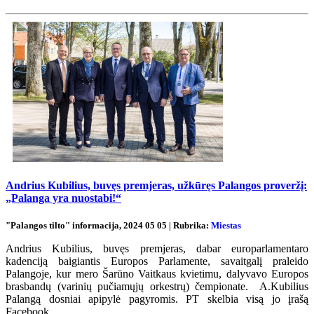
Andrius Kubilius, buvęs premjeras, užkūręs Palangos proveržį:
„Palanga yra nuostabi!“
"Palangos tilto" informacija, 2024 05 05 | Rubrika:
Miestas
Andrius Kubilius, buvęs premjeras, dabar europarlamentaro
kadenciją baigiantis Europos Parlamente, savaitgalį praleido
Palangoje, kur mero Šarūno Vaitkaus kvietimu, dalyvavo Europos
brasbandų (varinių pučiamųjų orkestrų) čempionate. A.Kubilius
Palangą dosniai apipylė pagyromis. PT skelbia visą jo įrašą
Facebook