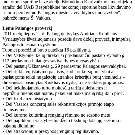
mokomoji sportinė bazė akcijų išbraukimo iš privatizuojamų objektų
sąrašo; dėl UAB Respublikinė mokomoji sportinė bazė likvidavimo
ir turto perdavimo Palangos miesto savivaldybės nuosavybėn“, –
pabrėžė meras Š. Vaitkus.
Lėmė Palangos proveržį
2011 metų liepos 12 d. Palangoje įvykęs Andriaus Kubiliaus
Vyriausybės išvažiuojamasis posėdis davė didelį proveržį ir impulsą
Palangos tolesniam vystymuisi.
Tuomet posėdžiui buvo pateikta 16 pasiūlymų.
• Dėl Valstybinei kelių direkcijai priklausančio pastato Vytauto g.
112 perdavimo Palangos savivaldybės nuosavybėn.
• Dėl pastatų Užkanavės g. 29 perdavimo Palangos savivaldybei.
• Dėl rinkliavų įstatymo pataisos, kad konkursų prekybai ar
paslaugoms teikti nugalėtojų atrankos kriterijus būtų vienintelis –
didžiausias pasiūlytas Rinkliavos dydis, o ne veiklos programos.
• Dėl nekilnojamojo turto mokesčių tarifų apleistiems ir
neprižiūrimiems statiniams, pakeliant maksimalią ribą iki 5 proc.
• Dėl Kurhauzo atstatymo.
• Dėl Vasaros koncertų salės rekonstrukcijos pirmojo etapo
finansavimo.
• Dėl kurorto kultūrinių renginių rėmimo ne sezono metu.
• Dėl papildomų valstybės biudžeto tikslinių dotacijų skyrimo ir
pajamų didinimo.
• Dėl atrakcionų ir prekybos įrenginių reguliavimo.