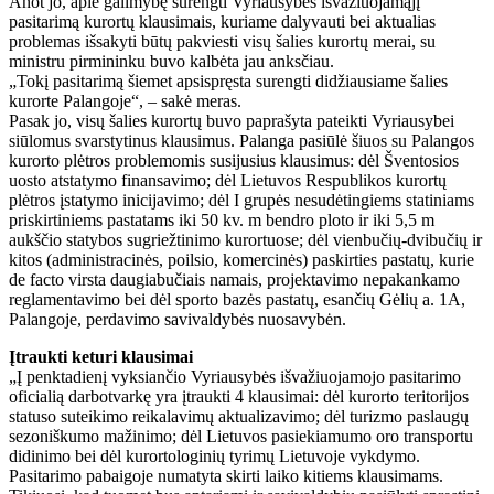
Anot jo, apie galimybę surengti Vyriausybės išvažiuojamąjį
pasitarimą kurortų klausimais, kuriame dalyvauti bei aktualias
problemas išsakyti būtų pakviesti visų šalies kurortų merai, su
ministru pirmininku buvo kalbėta jau anksčiau.
„Tokį pasitarimą šiemet apsispręsta surengti didžiausiame šalies
kurorte Palangoje“, – sakė meras.
Pasak jo, visų šalies kurortų buvo paprašyta pateikti Vyriausybei
siūlomus svarstytinus klausimus. Palanga pasiūlė šiuos su Palangos
kurorto plėtros problemomis susijusius klausimus: dėl Šventosios
uosto atstatymo finansavimo; dėl Lietuvos Respublikos kurortų
plėtros įstatymo inicijavimo; dėl I grupės nesudėtingiems statiniams
priskirtiniems pastatams iki 50 kv. m bendro ploto ir iki 5,5 m
aukščio statybos sugriežtinimo kurortuose; dėl vienbučių-dvibučių ir
kitos (administracinės, poilsio, komercinės) paskirties pastatų, kurie
de facto virsta daugiabučiais namais, projektavimo nepakankamo
reglamentavimo bei dėl sporto bazės pastatų, esančių Gėlių a. 1A,
Palangoje, perdavimo savivaldybės nuosavybėn.
Įtraukti keturi klausimai
„Į penktadienį vyksiančio Vyriausybės išvažiuojamojo pasitarimo
oficialią darbotvarkę yra įtraukti 4 klausimai: dėl kurorto teritorijos
statuso suteikimo reikalavimų aktualizavimo; dėl turizmo paslaugų
sezoniškumo mažinimo; dėl Lietuvos pasiekiamumo oro transportu
didinimo bei dėl kurortologinių tyrimų Lietuvoje vykdymo.
Pasitarimo pabaigoje numatyta skirti laiko kitiems klausimams.