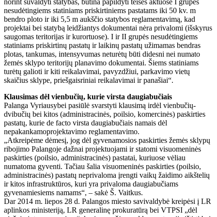
norint suvaldyti statybas, būtina papildyti teisės aktuose I grupės
nesudėtingiems statiniams priskirtiniems pastatams iki 50 kv. m
bendro ploto ir iki 5,5 m aukščio statybos reglamentavimą, kad
projektai bei statybą leidžiantys dokumentai nėra privalomi (išskyrus
saugomas teritorijas ir kurortuose). I ir II grupės nesudėtingiems
statiniams priskirtinų pastatų ir laikinų pastatų užimamas bendras
plotas, tankumas, intensyvumas neturėtų būti didesni nei numato
žemės sklypo teritorijų planavimo dokumentai. Šiems statiniams
turėtų galioti ir kiti reikalavimai, pavyzdžiui, parkavimo vietų
skaičius sklype, priešgaisriniai reikalavimai ir panašiai“.
Klausimas dėl vienbučių, kurie virsta daugiabučiais
Palanga Vyriausybei pasiūlė svarstyti klausimą irdėl vienbučių-
dvibučių bei kitos (administracinės, poilsio, komercinės) paskirties
pastatų, kurie de facto virsta daugiabučiais namais dėl
nepakankamoprojektavimo reglamentavimo.
„Atkreipėme dėmesį, jog dėl gyvenamosios paskirties žemės sklypų
ribojimo Palangoje dažnai projektuojami ir statomi visuomeninės
paskirties (poilsio, administracinės) pastatai, kuriuose vėliau
numatoma gyventi. Tačiau šalia visuomeninės paskirties (poilsio,
administracinės) pastatų neprivaloma įrengti vaikų žaidimo aikštelių
ir kitos infrastruktūros, kuri yra privaloma daugiabučiams
gyvenamiesiems namams“, – sakė Š. Vaitkus.
Dar 2014 m. liepos 28 d. Palangos miesto savivaldybė kreipėsi į LR
aplinkos ministeriją, LR generalinę prokuratūrą bei VTPSI „dėl