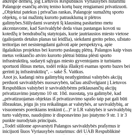
atkreipė dėmesį, jog Lietuvos Respublikos Vyriausybės nutarimu
Palangoje esančių atvirų teniso kortų bazę rengiamasi privatizuoti.
„Objektui patekus į privačias rankas, Palangoje sumažėtų sporto
objektų, o tai mažintų kurorto patrauklumą ir plėtros
galimybes.Siūlydami svarstyti šį klausimą pasitarimo metu
akcentavome, kad Savivaldybė deda visas pastangas kovoti su
kotedžų ir bendrabučių statytojais, kurie jautriausios miesto vietose
(galiojantis detalus planas tai leidžia), siekdami greito pelno, užstato
teritorijas net nesistengdami galvoti apie perspektyvą, apie
ilgalaikius projektus bei kurorto paslaugų plėtrą. Palangos kaip visus
metus veikiančio atviro kurorto plėtrai būtina plėsti sporto
infrastruktūrą, sudaryti sąlygas miesto gyventojams ir turistams
sportuoti ištisus metus, todėl reikia išlaikyti esamas sporto bazes bei
gerinti jų infrastruktūrą“, – sakė Š. Vaitkus.
Anot jo, kadangi nėra galimybių neatlygintinai valstybės akcijų
perduoti savivaldybės nuosavybėn, tačiau atsižvelgiant į Lietuvos
Respublikos valstybei ir savivaldybėms priklausančių akcijų
privatizavimo įstatymo 10 str. 10d. nuostatą, yra galimybė, kad
„privatizuojamas objektas iš privatizavimo sąrašo taip pat gali būti
išbrauktas, jeigu jis yra reikalingas ar valstybės, ar savivaldybių, ar
visuomenės poreikiams tenkinti (...)“ ir LR valstybės ir savivaldybių
turto valdymo, naudojimo ir disponavimo juo įstatymo 9 str. 1 ir 3
punkte nurodytais principais.
„Todėl siūlome apsvarstyti Palangos savivaldybės prašymus ir
inicijuoti šiuos Vyriausybės nutarimus: dėl UAB Respublikinė