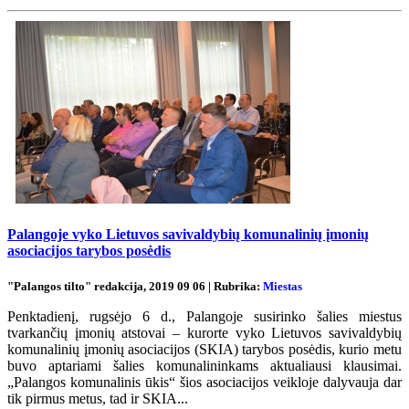
Palangoje vyko Lietuvos savivaldybių komunalinių įmonių
asociacijos tarybos posėdis
"Palangos tilto" redakcija, 2019 09 06 | Rubrika:
Miestas
Penktadienį, rugsėjo 6 d., Palangoje susirinko šalies miestus
tvarkančių įmonių atstovai – kurorte vyko Lietuvos savivaldybių
komunalinių įmonių asociacijos (SKIA) tarybos posėdis, kurio metu
buvo aptariami šalies komunalininkams aktualiausi klausimai.
„Palangos komunalinis ūkis“ šios asociacijos veikloje dalyvauja dar
tik pirmus metus, tad ir SKIA...