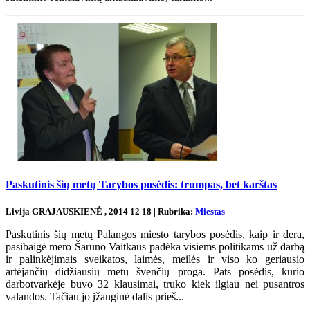
Paskutinis šių metų Tarybos posėdis: trumpas, bet karštas
Livija GRAJAUSKIENĖ , 2014 12 18 | Rubrika:
Miestas
Paskutinis šių metų Palangos miesto tarybos posėdis, kaip ir dera,
pasibaigė mero Šarūno Vaitkaus padėka visiems politikams už darbą
ir palinkėjimais sveikatos, laimės, meilės ir viso ko geriausio
artėjančių didžiausių metų švenčių proga. Pats posėdis, kurio
darbotvarkėje buvo 32 klausimai, truko kiek ilgiau nei pusantros
valandos. Tačiau jo įžanginė dalis prieš...