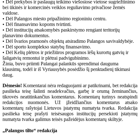
• Dėl prekybos ir paslaugų teikimo viešosiose vietose sugriežtinimo
bei ūkinės ir komercinės veiklos reguliavimo privačiose žemės
valdose.
• Dėl Palangos miesto pripažinimo regioniniu centru.
• Dėl finansavimo kopoms tvirtinti.
• Dėl institucijų atsakomybės paskirstymo rengiant teritorijų
planavimo dokumentus.
• Dėl švarios pramonės objektų atsiradimo Palangos savivaldybėje.
• Dėl sporto komplekso statybų finansavimo.
• Dėl Kelių plėtros ir priežiūros programos lėšų kurortų gatvių ir
šaligatvių remontui ir plėtrai padvigubinimo.
Žinia, buvo priimti Palangai palankūs sprendimai dauguma
klausimų, todėl ir iš Vyriausybės posėdžio šį penktadienį tikimasi
daug.
Dėmesio!
Komentarai nėra redaguojami ar patikrinami, bet redakcija
pasilieka teisę šalinti neadekvačius, garbę ir orumą žeminančius,
tikrovės neatitinkančius komentarus. Komentarų turinys neatspindi
redakcijos nuomonės. Už įžeidžiančius komentarus atsako
komentarų rašytojai Lietuvos įstatymų numatyta tvarka. Redakcija
pasilieka teisę prašyti teisėsaugos institucijų persekioti įstatymų
numatyta tvarka galimus teisės pažeidėjus komentarų skiltyje.
„Palangos tilto“ redakcija