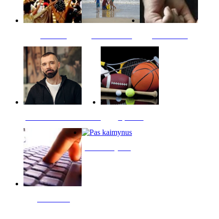
Kultūra
Jūros vaikai
Kriminalai
PT redaktoriaus skiltis
Sportas
Pas kaimynus
Skelbimai