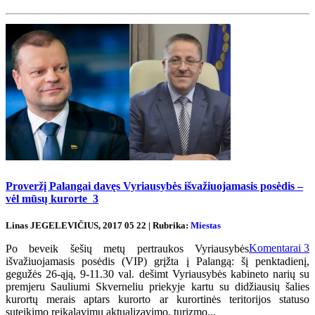
Proveržį Palangai davęs Vyriausybės išvažiuojamasis posėdis –
vėl mūsų kurorte
3
Linas JEGELEVIČIUS, 2017 05 22 | Rubrika:
Miestas
Komentarai
3
Po beveik šešių metų pertraukos Vyriausybės
išvažiuojamasis posėdis (VIP) grįžta į Palangą: šį penktadienį,
gegužės 26-ąją, 9-11.30 val. dešimt Vyriausybės kabineto narių su
premjeru Sauliumi Skverneliu priekyje kartu su didžiausių šalies
kurortų merais aptars kurorto ar kurortinės teritorijos statuso
suteikimo reikalavimų aktualizavimo, turizmo...