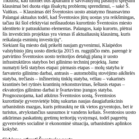
Tikiuosi, kad tuomet bus aptariami ir savivaldybių pasiūlyti spręstini
klausimai bei duota eiga išsakytų problemų sprendimui, – sakė Š.
Vaitkus. – Klausimas dėl Šventosios uosto atstatymo finansavimo
Palangai aktualus todėl, kad Šventosios jūrų uostas yra reikšmingas,
tačiau iki šiol efektyviai neišnaudotas kurortinio Šventosios miesto
identiteto ir patrauklumo elementas. Palangos, kaip kurorto, plėtrai
šis investicinis projektas yra vienas iš aktualiausių klausimų, kuris
reikalauja esminių investicijų“.
Siekiant šią miesto dalį prikelti naujam gyvenimui, Klaipėdos
valstybinio jūrų uosto direkcija 2015 m. rugpjūčio mėn. parengė ir
patvirtino Šventosios uosto teritorijos detalųjį planą ir uosto
infrastruktūros statybos bei gilinimo techninį projektą. Jame
numatyti šeši statybos etapai: pirmasis etapas – molų statyba ir
farvaterio gilinimo darbai, antrasis – automobilių stovėjimo aikštelės
statyba, trečiasis – inžinerinių tinklų statyba, vėliau – vakarinės
krantinės bei rytinės krantinių rekonstravimas, šeštasis etapas –
ekvatorijos gilinimo darbai ir švartavimo įrangos statyba.
Prognozuojama, kad atkūrus Šventosios uostą, Šventosios
kurortinėje gyvenvietėje būtų sukurtas naujas daugiafunkcinis
urbanistinis mazgas, kuris pritrauktų ne tik vietos gyventojus, bet ir
turistus, atvykstančius sausumos ir vandens keliais. Šventosios uosto
atkūrimas paskatintų gretimų teritorijų vystymąsi, todėl pagerėtų
gyvenvietės socialinė ir ekonominė situacija, urbanistinės aplinkos
kokybė.