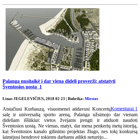
Palanga nusitaikė į dar vieną didelį proveržį: atstatyti
Šventosios uostą
1
Linas JEGELEVIČIUS, 2018 02 23 | Rubrika:
Miestas
Komentarai
1
Atstačiusi Kurhauzą, visuomenei atidavusi Koncertų
salę ir universalią sporto areną, Palanga užsimojo dar vienam
dideliam iššūkiui: vietos žvejams įrengti ir atiduoti naudoti
Šventosios uostą. Ne vienas, matyt, dar mena penkerių metų istoriją,
kai Šventosios kanalo gilinimo projektas žlugo, nes tokį konkursą
laimėjusi bendrovė tokiems darbams atlikti neturėjo...