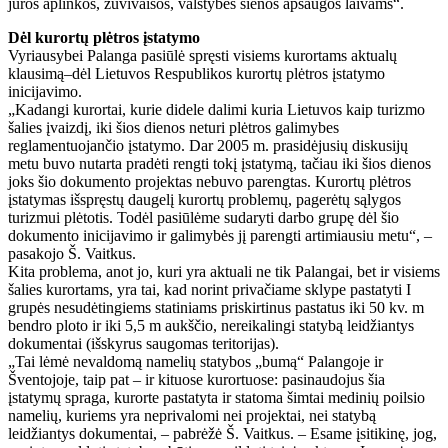
jūros aplinkos, žuvivaisos, valstybės sienos apsaugos laivams“.
Dėl kurortų plėtros įstatymo
Vyriausybei Palanga pasiūlė spręsti visiems kurortams aktualų
klausimą–dėl Lietuvos Respublikos kurortų plėtros įstatymo
inicijavimo.
„Kadangi kurortai, kurie didele dalimi kuria Lietuvos kaip turizmo
šalies įvaizdį, iki šios dienos neturi plėtros galimybes
reglamentuojančio įstatymo. Dar 2005 m. prasidėjusių diskusijų
metu buvo nutarta pradėti rengti tokį įstatymą, tačiau iki šios dienos
joks šio dokumento projektas nebuvo parengtas. Kurortų plėtros
įstatymas išspręstų daugelį kurortų problemų, pagerėtų sąlygos
turizmui plėtotis. Todėl pasiūlėme sudaryti darbo grupę dėl šio
dokumento inicijavimo ir galimybės jį parengti artimiausiu metu“, –
pasakojo Š. Vaitkus.
Kita problema, anot jo, kuri yra aktuali ne tik Palangai, bet ir visiems
šalies kurortams, yra tai, kad norint privačiame sklype pastatyti I
grupės nesudėtingiems statiniams priskirtinus pastatus iki 50 kv. m
bendro ploto ir iki 5,5 m aukščio, nereikalingi statybą leidžiantys
dokumentai (išskyrus saugomas teritorijas).
„Tai lėmė nevaldomą namelių statybos „bumą“ Palangoje ir
Šventojoje, taip pat – ir kituose kurortuose: pasinaudojus šia
įstatymų spraga, kurorte pastatyta ir statoma šimtai medinių poilsio
namelių, kuriems yra neprivalomi nei projektai, nei statybą
leidžiantys dokumentai, – pabrėžė Š. Vaitkus. – Esame įsitikinę, jog,