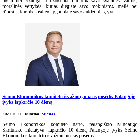
tikslo bei ryžtingai ir užtikrintai eiti link savo svajonės. Žinios,
moralinės vertybės, kurias diegiate savo mokiniams, meilė bei
rūpestis, kuriais kasdien apgaubiate savo auklėtinius, yra...
Seimo Ekonomikos komiteto išvažiuojamasis posėdis Palangoje
įvyks lapkričio 10 dieną
2021 10 21 | Rubrika:
Miestas
Seimo Ekonomikos komiteto nario, palangiškio Mindaugo
Skritulsko iniciatyva, lapkričio 10 dieną Palangoje įvyks Seimo
Ekonomikos komiteto išvažiuojamasis posėdis.