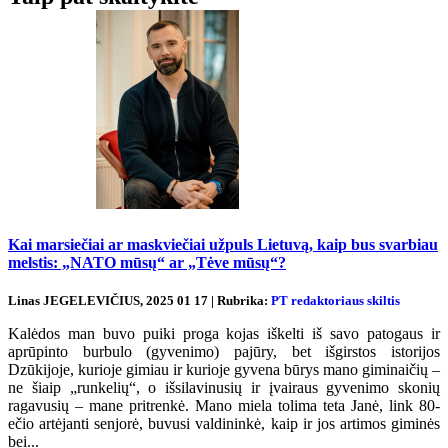
Kai marsiečiai ar maskviečiai užpuls Lietuvą, kaip bus svarbiau
melstis: „NATO mūsų“ ar „Tėve mūsų“?
Linas JEGELEVIČIUS, 2025 01 17 | Rubrika:
PT redaktoriaus skiltis
Kalėdos man buvo puiki proga kojas iškelti iš savo patogaus ir
aprūpinto burbulo (gyvenimo) pajūry, bet išgirstos istorijos
Dzūkijoje, kurioje gimiau ir kurioje gyvena būrys mano giminaičių –
ne šiaip „runkelių“, o išsilavinusių ir įvairaus gyvenimo skonių
ragavusių – mane pritrenkė. Mano miela tolima teta Janė, link 80-
ečio artėjanti senjorė, buvusi valdininkė, kaip ir jos artimos giminės
bei...