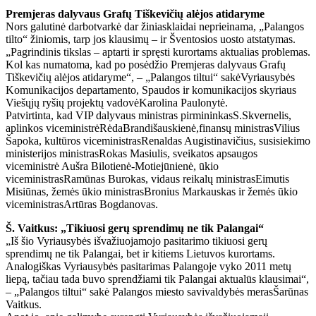
Premjeras dalyvaus Grafų Tiškevičių alėjos atidaryme
Nors galutinė darbotvarkė dar žiniasklaidai neprieinama, „Palangos
tilto“ žiniomis, tarp jos klausimų – ir Šventosios uosto atstatymas.
„Pagrindinis tikslas – aptarti ir spręsti kurortams aktualias problemas.
Kol kas numatoma, kad po posėdžio Premjeras dalyvaus Grafų
Tiškevičių alėjos atidaryme“, – „Palangos tiltui“ sakėVyriausybės
Komunikacijos departamento, Spaudos ir komunikacijos skyriaus
Viešųjų ryšių projektų vadovėKarolina Paulonytė.
Patvirtinta, kad VIP dalyvaus ministras pirmininkasS.Skvernelis,
aplinkos viceministrėRėdaBrandišauskienė,finansų ministrasVilius
Šapoka, kultūros viceministrasRenaldas Augistinavičius, susisiekimo
ministerijos ministrasRokas Masiulis, sveikatos apsaugos
viceministrė Aušra Bilotienė-Motiejūnienė, ūkio
viceministrasRamūnas Burokas, vidaus reikalų ministrasEimutis
Misiūnas, žemės ūkio ministrasBronius Markauskas ir žemės ūkio
viceministrasArtūras Bogdanovas.
Š. Vaitkus: „Tikiuosi gerų sprendimų ne tik Palangai“
„Iš šio Vyriausybės išvažiuojamojo pasitarimo tikiuosi gerų
sprendimų ne tik Palangai, bet ir kitiems Lietuvos kurortams.
Analogiškas Vyriausybės pasitarimas Palangoje vyko 2011 metų
liepą, tačiau tada buvo sprendžiami tik Palangai aktualūs klausimai“,
– „Palangos tiltui“ sakė Palangos miesto savivaldybės merasŠarūnas
Vaitkus.