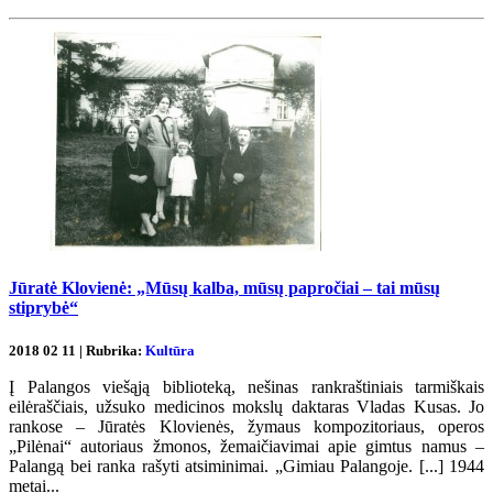
Jūratė Klovienė: „Mūsų kalba, mūsų papročiai – tai mūsų
stiprybė“
2018 02 11 | Rubrika:
Kultūra
Į Palangos viešąją biblioteką, nešinas rankraštiniais tarmiškais
eilėraščiais, užsuko medicinos mokslų daktaras Vladas Kusas. Jo
rankose – Jūratės Klovienės, žymaus kompozitoriaus, operos
„Pilėnai“ autoriaus žmonos, žemaičiavimai apie gimtus namus –
Palangą bei ranka rašyti atsiminimai. „Gimiau Palangoje. [...] 1944
metai...