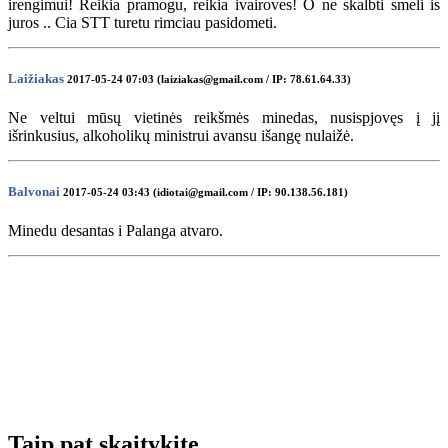
irengimui! Reikia pramogu, reikia ivairoves! O ne skalbti smeli is
juros .. Cia STT turetu rimciau pasidometi.
Laižiakas
2017-05-24 07:03 (laiziakas@gmail.com / IP: 78.61.64.33)
Ne veltui mūsų vietinės reikšmės minedas, nusispjovęs į jį
išrinkusius, alkoholikų ministrui avansu išangę nulaižė.
Balvonai
2017-05-24 03:43 (idiotai@gmail.com / IP: 90.138.56.181)
Minedu desantas i Palanga atvaro.
Taip pat skaitykite