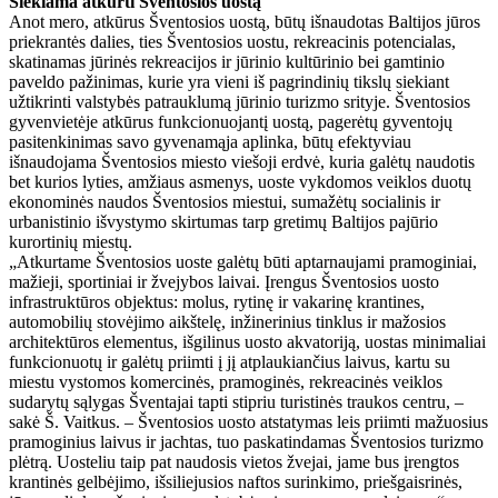
Siekiama atkurti Šventosios uostą
Anot mero, atkūrus Šventosios uostą, būtų išnaudotas Baltijos jūros
priekrantės dalies, ties Šventosios uostu, rekreacinis potencialas,
skatinamas jūrinės rekreacijos ir jūrinio kultūrinio bei gamtinio
paveldo pažinimas, kurie yra vieni iš pagrindinių tikslų siekiant
užtikrinti valstybės patrauklumą jūrinio turizmo srityje. Šventosios
gyvenvietėje atkūrus funkcionuojantį uostą, pagerėtų gyventojų
pasitenkinimas savo gyvenamąja aplinka, būtų efektyviau
išnaudojama Šventosios miesto viešoji erdvė, kuria galėtų naudotis
bet kurios lyties, amžiaus asmenys, uoste vykdomos veiklos duotų
ekonominės naudos Šventosios miestui, sumažėtų socialinis ir
urbanistinio išvystymo skirtumas tarp gretimų Baltijos pajūrio
kurortinių miestų.
„Atkurtame Šventosios uoste galėtų būti aptarnaujami pramoginiai,
mažieji, sportiniai ir žvejybos laivai. Įrengus Šventosios uosto
infrastruktūros objektus: molus, rytinę ir vakarinę krantines,
automobilių stovėjimo aikštelę, inžinerinius tinklus ir mažosios
architektūros elementus, išgilinus uosto akvatoriją, uostas minimaliai
funkcionuotų ir galėtų priimti į jį atplaukiančius laivus, kartu su
miestu vystomos komercinės, pramoginės, rekreacinės veiklos
sudarytų sąlygas Šventajai tapti stipriu turistinės traukos centru, –
sakė Š. Vaitkus. – Šventosios uosto atstatymas leis priimti mažuosius
pramoginius laivus ir jachtas, tuo paskatindamas Šventosios turizmo
plėtrą. Uosteliu taip pat naudosis vietos žvejai, jame bus įrengtos
krantinės gelbėjimo, išsiliejusios naftos surinkimo, priešgaisrinės,