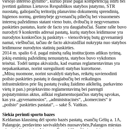
viešojo intereso gynimo“, kuriuo prašė pagal kompetenciją ištirti bei
įvertinti galimus Lietuvos Respublikos statybos įstatymo, STR
nuostatų, galiojančių teritorijų planavimo dokumentų sprendinių,
higienos normų, gretimybėje gyvenančių piliečių bei visuomenės
interesų pažeidimus statant vieno buto, dvibučių ir negyvenamos
paskirties pastatus, kurie de facto yra daugiabučiai. Šiame rašte buvo
nurodyti 9 konkretūs adresai pastatų, kurių statybos leidimuose yra
nurodytos konkrečios jų paskirtys – vieno/dviejų butų gyvenamieji
namai, viešbučiai, tačiau de facto akivaizdžiai nukrypta nuo statybos
leidimuose nurodytos statinių paskirties.
2014 m. spalio 6 d. pagal minėtą raštą institucijoms atlikus tyrimą,
jokių esminių pažeidimų nenustatyta, statybos buvo vykdomos
teisėtai. Todėl tampa akivaizdu, kad esamas reglamentavimas yra
nepakankamas, norint sureguliuoti statybas kurortuose.
„Mūsų nuomone, norint suvaldyti statybas, reikėtų suvienodinti
poilsio paskirties pastatų ir daugiabučių bei reikalingos
infrastruktūros prie šių pastatų (vaikų žaidimo aikštelių, parkavimo
vietų ir pan.) projektavimo reglamentavimą bei parengti
poįstatyminius aktus, aiškiai reglamentuojančius statybų sąvokas,
kas yra „gyvenamosios“, „administracinės“, „komercinės“ ir
„poilsio“ paskirties pastatai“, – sakė Š. Vaitkus.
Siekia perimti sporto bazes
Keldamas klausimą dėl sporto bazės pastatų, esančių Gėlių a. 1A,
Palangoje, perdavimo savivaldybės nuosavybėn,Palangos miestas