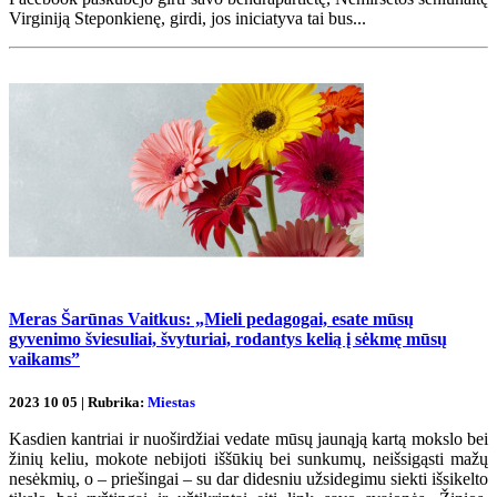
Virginiją Steponkienę, girdi, jos iniciatyva tai bus...
Meras Šarūnas Vaitkus: „Mieli pedagogai, esate mūsų
gyvenimo šviesuliai, švyturiai, rodantys kelią į sėkmę mūsų
vaikams”
2023 10 05 | Rubrika:
Miestas
Kasdien kantriai ir nuoširdžiai vedate mūsų jaunąją kartą mokslo bei
žinių keliu, mokote nebijoti iššūkių bei sunkumų, neišsigąsti mažų
nesėkmių, o – priešingai – su dar didesniu užsidegimu siekti išsikelto