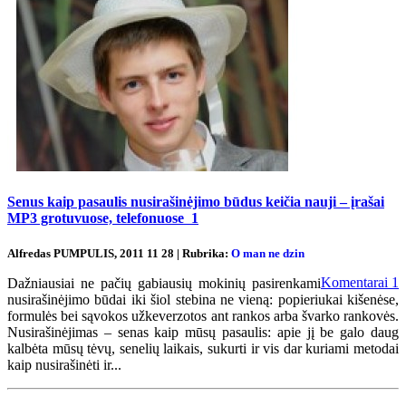
Senus kaip pasaulis nusirašinėjimo būdus keičia nauji – įrašai
MP3 grotuvuose, telefonuose
1
Alfredas PUMPULIS, 2011 11 28 | Rubrika:
O man ne dzin
Komentarai
1
Dažniausiai ne pačių gabiausių mokinių pasirenkami
nusirašinėjimo būdai iki šiol stebina ne vieną: popieriukai kišenėse,
formulės bei sąvokos užkeverzotos ant rankos arba švarko rankovės.
Nusirašinėjimas – senas kaip mūsų pasaulis: apie jį be galo daug
kalbėta mūsų tėvų, senelių laikais, sukurti ir vis dar kuriami metodai
kaip nusirašinėti ir...