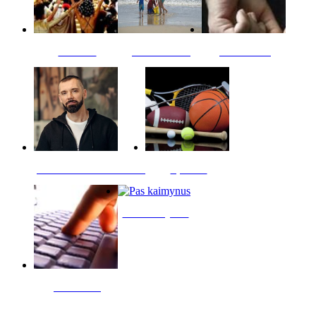
Kultūra
Jūros vaikai
Kriminalai
PT redaktoriaus skiltis
Sportas
Pas kaimynus
Skelbimai