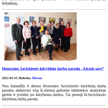
šeštadienį...
Honoratos Savickienės kūrybinių darbų paroda „Atrask save“
2022 04 14 | Rubrika:
Miestas
Nuo balandžio 6 dienos Honoratos Savickienės kūrybinių darbų
parodos atidarymo visą šį mėnesį galėsime bibliotekos skaitykloje
gėrėtis ir įvertinti jos kūrybinius darbus. Tai pirmoji H.Savickienės
kūrybinių darbų paroda.