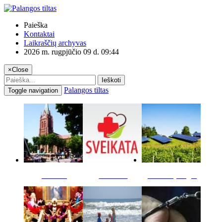
Paieška
Kontaktai
Laikraščių archyvas
2026 m. rugpjūčio 09 d. 09:44
×
Close
Ieškoti
Palangos tiltas
Toggle navigation
Miestas
Sveikata
Verslas pinigai