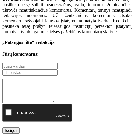
pasilieka teisę šalinti neadekvačius, garbę ir orumą žeminančius,
tikrovės neatitinkančius komentarus. Komentarų turinys neatspindi
redakcijos nuomonės. Už įžeidžiančius komentarus atsako
komentarų rašytojai Lietuvos įstatymų numatyta tvarka. Redakcija
pasilieka teisę prašyti teisėsaugos institucijų persekioti įstatymų
numatyta tvarka galimus teisės pažeidėjus komentarų skiltyje.
„Palangos tilto“ redakcija
Jūsų komentaras:
Išsiųsti