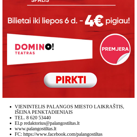
VIENINTELIS PALANGOS MIESTO LAIKRAŠTIS,
IŠEINA PENKTADIENIAIS
TEL. 8 620 53440
El.p redaktorius@palangostiltas.lt
www.palangostiltas.lt
FC: https://www.facebook.com/palangostiltas