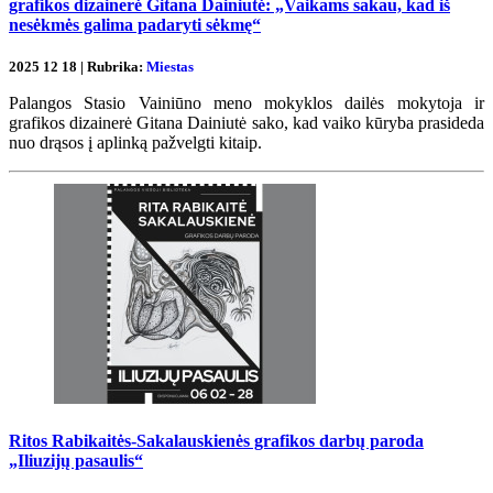
grafikos dizainerė Gitana Dainiutė: „Vaikams sakau, kad iš
nesėkmės galima padaryti sėkmę“
2025 12 18 | Rubrika:
Miestas
Palangos Stasio Vainiūno meno mokyklos dailės mokytoja ir
grafikos dizainerė Gitana Dainiutė sako, kad vaiko kūryba prasideda
nuo drąsos į aplinką pažvelgti kitaip.
Ritos Rabikaitės-Sakalauskienės grafikos darbų paroda
„Iliuzijų pasaulis“