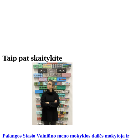
Taip pat skaitykite
Palangos Stasio Vainiūno meno mokyklos dailės mokytoja ir