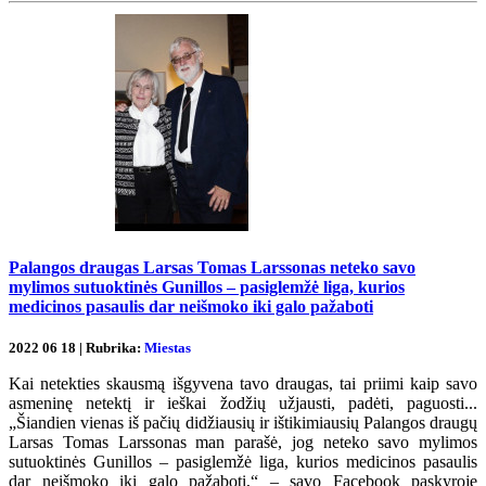
Palangos draugas Larsas Tomas Larssonas neteko savo
mylimos sutuoktinės Gunillos – pasiglemžė liga, kurios
medicinos pasaulis dar neišmoko iki galo pažaboti
2022 06 18 | Rubrika:
Miestas
Kai netekties skausmą išgyvena tavo draugas, tai priimi kaip savo
asmeninę netektį ir ieškai žodžių užjausti, padėti, paguosti...
„Šiandien vienas iš pačių didžiausių ir ištikimiausių Palangos draugų
Larsas Tomas Larssonas man parašė, jog neteko savo mylimos
sutuoktinės Gunillos – pasiglemžė liga, kurios medicinos pasaulis
dar neišmoko iki galo pažaboti,“ – savo Facebook paskyroje