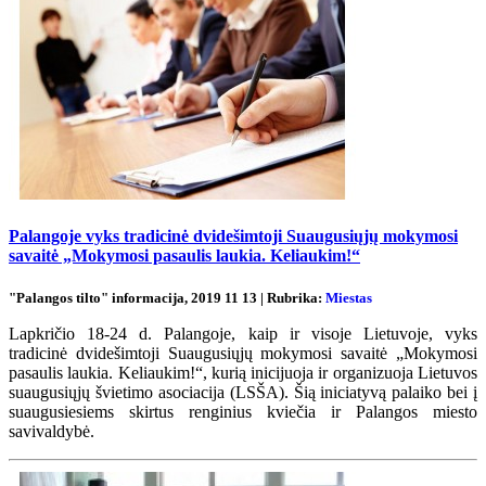
Palangoje vyks tradicinė dvidešimtoji Suaugusiųjų mokymosi
savaitė „Mokymosi pasaulis laukia. Keliaukim!“
"Palangos tilto" informacija, 2019 11 13 | Rubrika:
Miestas
Lapkričio 18-24 d. Palangoje, kaip ir visoje Lietuvoje, vyks
tradicinė dvidešimtoji Suaugusiųjų mokymosi savaitė „Mokymosi
pasaulis laukia. Keliaukim!“, kurią inicijuoja ir organizuoja Lietuvos
suaugusiųjų švietimo asociacija (LSŠA). Šią iniciatyvą palaiko bei į
suaugusiesiems skirtus renginius kviečia ir Palangos miesto
savivaldybė.