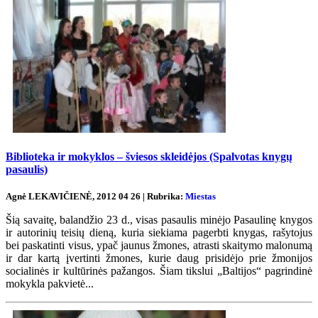
Biblioteka ir mokyklos – šviesos skleidėjos (Spalvotas knygų
pasaulis)
Agnė LEKAVIČIENĖ, 2012 04 26 | Rubrika:
Miestas
Šią savaitę, balandžio 23 d., visas pasaulis minėjo Pasaulinę knygos
ir autorinių teisių dieną, kuria siekiama pagerbti knygas, rašytojus
bei paskatinti visus, ypač jaunus žmones, atrasti skaitymo malonumą
ir dar kartą įvertinti žmones, kurie daug prisidėjo prie žmonijos
socialinės ir kultūrinės pažangos. Šiam tikslui „Baltijos“ pagrindinė
mokykla pakvietė...