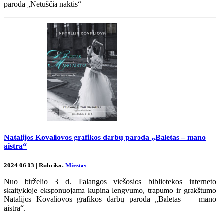
paroda „Netuščia naktis“.
Natalijos Kovaliovos grafikos darbų paroda „Baletas – mano
aistra“
2024 06 03 | Rubrika:
Miestas
Nuo birželio 3 d. Palangos viešosios bibliotekos interneto
skaitykloje eksponuojama kupina lengvumo, trapumo ir grakštumo
Natalijos Kovaliovos grafikos darbų paroda „Baletas – mano
aistra“.