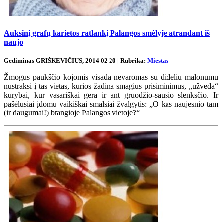
Auksinį grafų karietos ratlankį Palangos smėlyje atrandant iš
naujo
Gediminas GRIŠKEVIČIUS, 2014 02 20 | Rubrika:
Miestas
Žmogus paukščio kojomis visada nevaromas su dideliu malonumu
nustraksi į tas vietas, kurios žadina smagius prisiminimus, „užveda“
kūrybai, kur vasariškai gera ir ant gruodžio-sausio slenksčio. Ir
pašėlusiai įdomu vaikiškai smalsiai žvalgytis: „O kas naujesnio tam
(ir daugumai!) brangioje Palangos vietoje?“