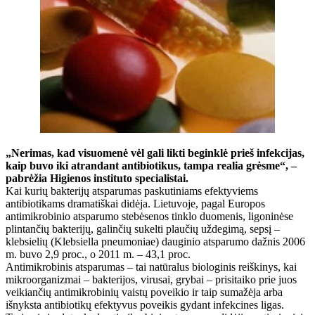
„Nerimas, kad visuomenė vėl gali likti beginklė prieš infekcijas,
kaip buvo iki atrandant antibiotikus, tampa realia grėsme“, –
pabrėžia Higienos instituto specialistai.
Kai kurių bakterijų atsparumas paskutiniams efektyviems
antibiotikams dramatiškai didėja. Lietuvoje, pagal Europos
antimikrobinio atsparumo stebėsenos tinklo duomenis, ligoninėse
plintančių bakterijų, galinčių sukelti plaučių uždegimą, sepsį –
klebsielių (Klebsiella pneumoniae) dauginio atsparumo dažnis 2006
m. buvo 2,9 proc., o 2011 m. – 43,1 proc.
Antimikrobinis atsparumas – tai natūralus biologinis reiškinys, kai
mikroorganizmai – bakterijos, virusai, grybai – prisitaiko prie juos
veikiančių antimikrobinių vaistų poveikio ir taip sumažėja arba
išnyksta antibiotikų efektyvus poveikis gydant infekcines ligas.