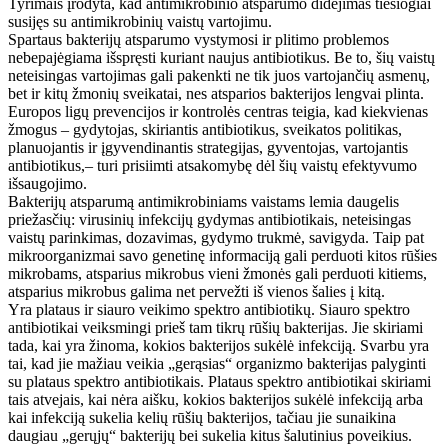
Tyrimais įrodyta, kad antimikrobinio atsparumo didėjimas tiesiogiai
susijęs su antimikrobinių vaistų vartojimu.
Spartaus bakterijų atsparumo vystymosi ir plitimo problemos
nebepajėgiama išspręsti kuriant naujus antibiotikus. Be to, šių vaistų
neteisingas vartojimas gali pakenkti ne tik juos vartojančių asmenų,
bet ir kitų žmonių sveikatai, nes atsparios bakterijos lengvai plinta.
Europos ligų prevencijos ir kontrolės centras teigia, kad kiekvienas
žmogus – gydytojas, skiriantis antibiotikus, sveikatos politikas,
planuojantis ir įgyvendinantis strategijas, gyventojas, vartojantis
antibiotikus,– turi prisiimti atsakomybę dėl šių vaistų efektyvumo
išsaugojimo.
Bakterijų atsparumą antimikrobiniams vaistams lemia daugelis
priežasčių: virusinių infekcijų gydymas antibiotikais, neteisingas
vaistų parinkimas, dozavimas, gydymo trukmė, savigyda. Taip pat
mikroorganizmai savo genetinę informaciją gali perduoti kitos rūšies
mikrobams, atsparius mikrobus vieni žmonės gali perduoti kitiems,
atsparius mikrobus galima net pervežti iš vienos šalies į kitą.
Yra plataus ir siauro veikimo spektro antibiotikų. Siauro spektro
antibiotikai veiksmingi prieš tam tikrų rūšių bakterijas. Jie skiriami
tada, kai yra žinoma, kokios bakterijos sukėlė infekciją. Svarbu yra
tai, kad jie mažiau veikia „gerąsias“ organizmo bakterijas palyginti
su plataus spektro antibiotikais. Plataus spektro antibiotikai skiriami
tais atvejais, kai nėra aišku, kokios bakterijos sukėlė infekciją arba
kai infekciją sukelia kelių rūšių bakterijos, tačiau jie sunaikina
daugiau „gerųjų“ bakterijų bei sukelia kitus šalutinius poveikius.