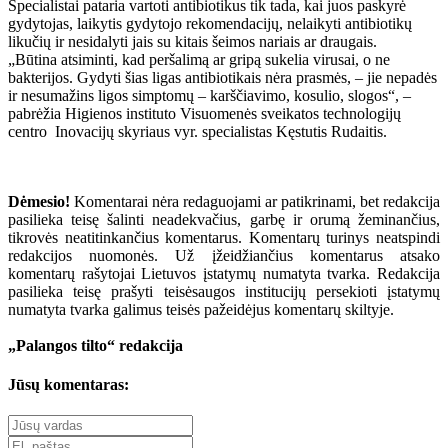
Specialistai pataria vartoti antibiotikus tik tada, kai juos paskyrė
gydytojas, laikytis gydytojo rekomendacijų, nelaikyti antibiotikų
likučių ir nesidalyti jais su kitais šeimos nariais ar draugais.
„Būtina atsiminti, kad peršalimą ar gripą sukelia virusai, o ne
bakterijos. Gydyti šias ligas antibiotikais nėra prasmės, – jie nepadės
ir nesumažins ligos simptomų – karščiavimo, kosulio, slogos“, –
pabrėžia Higienos instituto Visuomenės sveikatos technologijų
centro Inovacijų skyriaus vyr. specialistas Kęstutis Rudaitis.
Dėmesio!
Komentarai nėra redaguojami ar patikrinami, bet redakcija
pasilieka teisę šalinti neadekvačius, garbę ir orumą žeminančius,
tikrovės neatitinkančius komentarus. Komentarų turinys neatspindi
redakcijos nuomonės. Už įžeidžiančius komentarus atsako
komentarų rašytojai Lietuvos įstatymų numatyta tvarka. Redakcija
pasilieka teisę prašyti teisėsaugos institucijų persekioti įstatymų
numatyta tvarka galimus teisės pažeidėjus komentarų skiltyje.
„Palangos tilto“ redakcija
Jūsų komentaras: