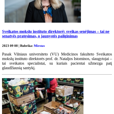
Sveikatos mokslų instituto direktorė: sveikas senėjimas – tai ne
senatvės pratęsimas, o jaunystės pailginimas
2023 09 08 | Rubrika:
Miestas
Pasak Vilniaus universiteto (VU) Medicinos fakulteto Sveikatos
mokslų instituto direktorės prof. dr. Nataljos Istominos, slaugytojai –
tai sveikatos specialistai, su kuriais pacientai užmezga patį
glaudžiausią santykį.