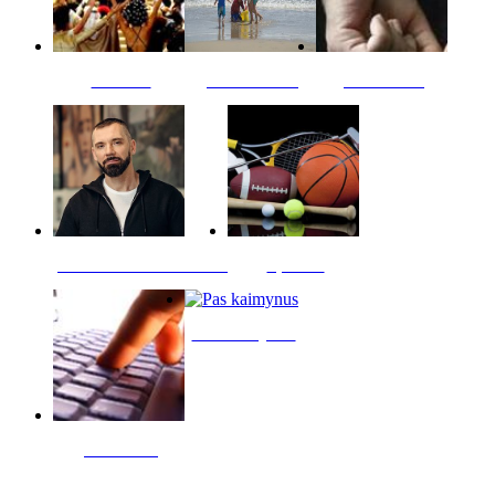
Kultūra
Jūros vaikai
Kriminalai
PT redaktoriaus skiltis
Sportas
Pas kaimynus
Skelbimai