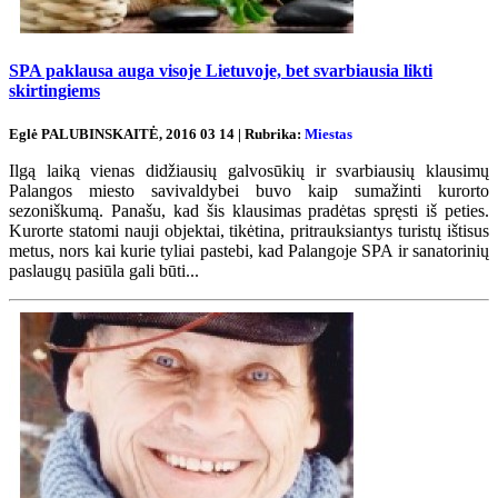
SPA paklausa auga visoje Lietuvoje, bet svarbiausia likti
skirtingiems
Eglė PALUBINSKAITĖ, 2016 03 14 | Rubrika:
Miestas
Ilgą laiką vienas didžiausių galvosūkių ir svarbiausių klausimų
Palangos miesto savivaldybei buvo kaip sumažinti kurorto
sezoniškumą. Panašu, kad šis klausimas pradėtas spręsti iš peties.
Kurorte statomi nauji objektai, tikėtina, pritrauksiantys turistų ištisus
metus, nors kai kurie tyliai pastebi, kad Palangoje SPA ir sanatorinių
paslaugų pasiūla gali būti...