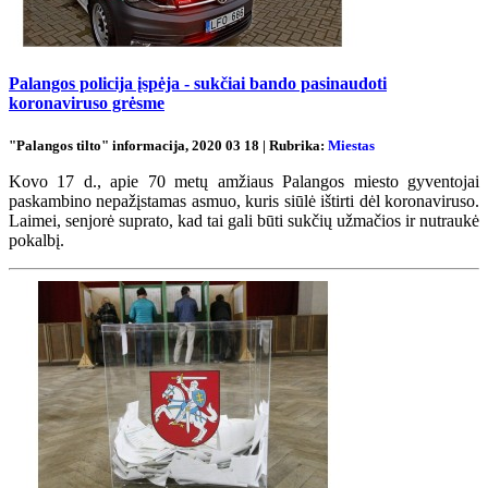
Palangos policija įspėja - sukčiai bando pasinaudoti
koronaviruso grėsme
"Palangos tilto" informacija, 2020 03 18 | Rubrika:
Miestas
Kovo 17 d., apie 70 metų amžiaus Palangos miesto gyventojai
paskambino nepažįstamas asmuo, kuris siūlė ištirti dėl koronaviruso.
Laimei, senjorė suprato, kad tai gali būti sukčių užmačios ir nutraukė
pokalbį.