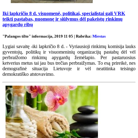
Iki lapkričio 8 d. visuomenė, politikai, specialistai gali VRK
teikti pastabas, nuomonę ir siūlymus dėl pakeistų rinkimų
apygardų ribų
"Palangos tilto" informacija, 2019 11 05 | Rubrika:
Miestas
Lygiai savaitę -iki lapkričio 8 d. - Vyriausioji rinkimų komisija lauks
gyventojų, politikų ir visuomeninių organizacijų pastabų dėl vėl
perbraižomo rinkimų apygardų žemėlapio. Per pastaruosius
ketverius metus tai jau bus trečias perbraižymas. To esą prireikė, nes
demografinė situacija Lietuvoje ir vėl neatitinka teisingo
demokratiško atstovavimo.