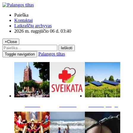
Paieška
Kontaktai
Laikraščių archyvas
2026 m. rugpjūčio 06 d. 03:40
×
Close
Ieškoti
Palangos tiltas
Toggle navigation
Miestas
Sveikata
Verslas pinigai