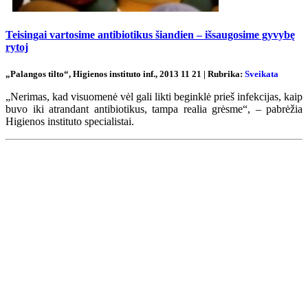
Teisingai vartosime antibiotikus šiandien – išsaugosime gyvybę
rytoj
„Palangos tilto“, Higienos instituto inf., 2013 11 21 | Rubrika:
Sveikata
„Nerimas, kad visuomenė vėl gali likti beginklė prieš infekcijas, kaip
buvo iki atrandant antibiotikus, tampa realia grėsme“, – pabrėžia
Higienos instituto specialistai.
Renginių kalendorius